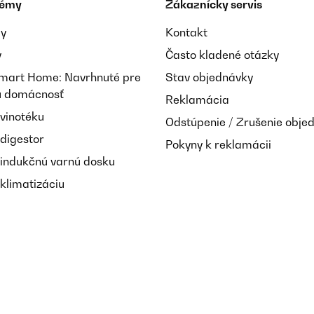
témy
Zákaznícky servis
ay
Kontakt
y
Často kladené otázky
Smart Home: Navrhnuté pre
Stav objednávky
nú domácnosť
Reklamácia
 vinotéku
Odstúpenie / Zrušenie obje
 digestor
Pokyny k reklamácii
 indukčnú varnú dosku
klimatizáciu