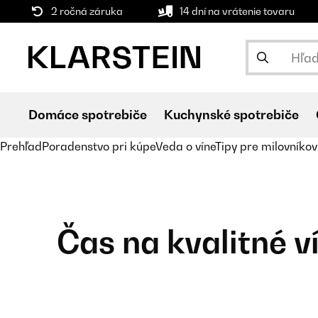
2 ročná záruka
14 dní na vrátenie tovaru
Domáce spotrebiče
Kuchynské spotrebiče
Prehľad
Poradenstvo pri kúpe
Veda o víne
Tipy pre milovníkov
Čas na kvalitné v