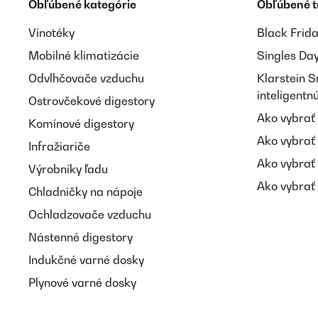
Obľúbené kategórie
Obľúbené 
Vinotéky
Black Frid
Mobilné klimatizácie
Singles Da
Odvlhčovače vzduchu
Klarstein 
inteligent
Ostrovčekové digestory
Ako vybrať
Komínové digestory
Ako vybrať
Infražiariče
Ako vybrať
Výrobníky ľadu
Ako vybrať 
Chladničky na nápoje
Ochladzovače vzduchu
Nástenné digestory
Indukčné varné dosky
Plynové varné dosky