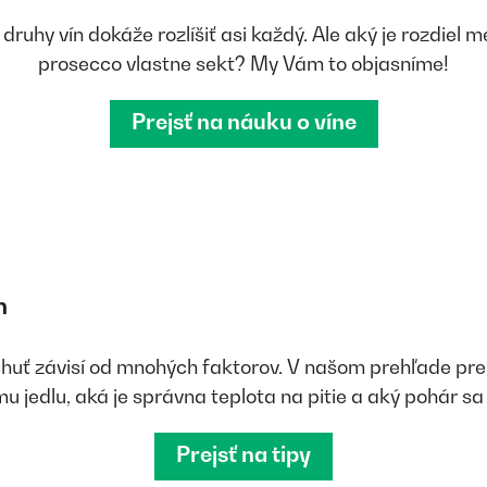
o druhy vín dokáže rozlíšiť asi každý. Ale aký je rozdiel
prosecco vlastne sekt? My Vám to objasníme!
Prejsť na náuku o víne
n
chuť závisí od mnohých faktorov. V našom prehľade pre 
u jedlu, aká je správna teplota na pitie a aký pohár sa 
Prejsť na tipy