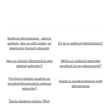
Splitová klimatizácia - účinný
spôsob, ako sa cítiť sviežo vo
Čo je to splitová klimatizácia?
vlastných štyroch stenách
Aké sú výhody klimatizácie ako
Môže sa splitová jednotka
delenej jednotky?
používať aj na vykurovanie?
Pre ktoré oblasti použitia sú
Kúpte si vysokovýkonnú split
vhodné klimatizačné splitové
klimatizáciu
jednotky?
Často kladené otázky (FAQ)