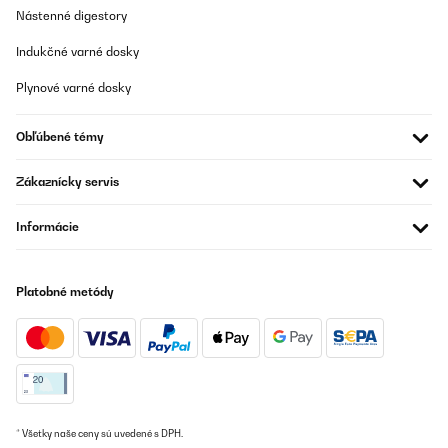
Často kladené otázky (FAQ)
Nástenné digestory
Indukčné varné dosky
Musí splitovú klimatizáciu inštalovať odborník?
Plynové varné dosky
Akú chladiacu kapacitu potrebujem podľa veľkosti
Obľúbené témy
miestnosti?
Zákaznícky servis
Aký je rozdiel medzi splitovou a mobilnou klimatizáciou?
Informácie
Koľko vnútorných jednotiek možno pripojiť k jednej
vonkajšej?
Platobné metódy
Ako často treba splitovú klimatizáciu čistiť a
servisovať?
* Všetky naše ceny sú uvedené s DPH.