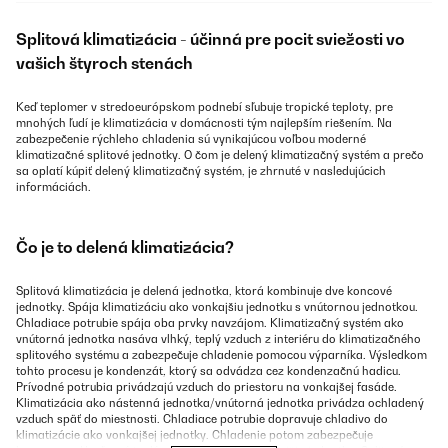
Splitová klimatizácia - účinná pre pocit sviežosti vo
vašich štyroch stenách
Keď teplomer v stredoeurópskom podnebí sľubuje tropické teploty, pre
mnohých ľudí je klimatizácia v domácnosti tým najlepším riešením. Na
zabezpečenie rýchleho chladenia sú vynikajúcou voľbou moderné
klimatizačné splitové jednotky. O čom je delený klimatizačný systém a prečo
sa oplatí kúpiť delený klimatizačný systém, je zhrnuté v nasledujúcich
informáciách.
Čo je to delená klimatizácia?
Splitová klimatizácia je delená jednotka, ktorá kombinuje dve koncové
jednotky. Spája klimatizáciu ako vonkajšiu jednotku s vnútornou jednotkou.
Chladiace potrubie spája oba prvky navzájom. Klimatizačný systém ako
vnútorná jednotka nasáva vlhký, teplý vzduch z interiéru do klimatizačného
splitového systému a zabezpečuje chladenie pomocou výparníka. Výsledkom
tohto procesu je kondenzát, ktorý sa odvádza cez kondenzačnú hadicu.
Prívodné potrubia privádzajú vzduch do priestoru na vonkajšej fasáde.
Klimatizácia ako nástenná jednotka/vnútorná jednotka privádza ochladený
vzduch späť do miestnosti. Chladiace potrubie dopravuje chladivo do
klimatizácie ako vonkajšej jednotky. Chladenie potom zabezpečuje