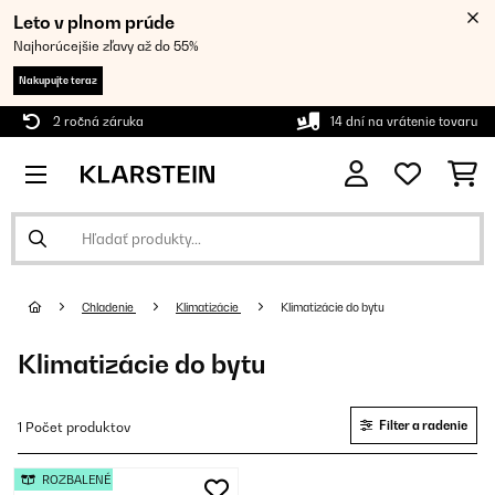
Leto v plnom prúde
Najhorúcejšie zľavy až do 55%
Nakupujte teraz
2 ročná záruka
14 dní na vrátenie tovaru
Chladenie
Klimatizácie
Klimatizácie do bytu
Klimatizácie do bytu
Filter a radenie
1 Počet produktov
ROZBALENÉ