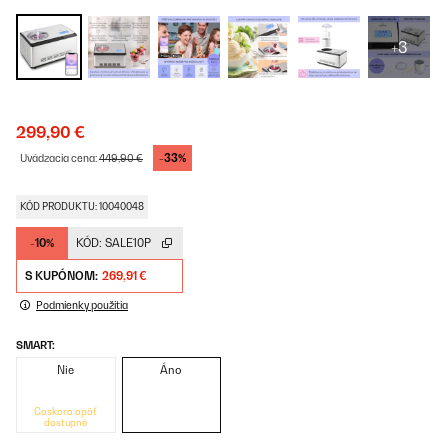
+3
299,90 €
-33%
Uvádzacia cena:
449,90 €
KÓD PRODUKTU: 10040048
-10%
KÓD:
SALE10P
S KUPÓNOM:
269,91 €
Podmienky použitia
SMART:
Nie
Áno
Čoskoro opäť
dostupné