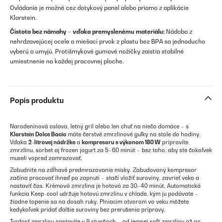
Ovládanie je možné cez dotykový panel alebo priamo z aplikácie
Klarstein.
Čistota bez námahy – vďaka premyslenému materiálu:
Nádoba z
nehrdzavejúcej ocele a miešací prvok z plastu bez BPA sa jednoducho
vyberú a umyjú. Protišmykové gumové nožičky zaistia stabilné
umiestnenie na každej pracovnej ploche.
Popis produktu
Narodeninová oslava, letný gril alebo len chuť na niečo domáce – s
Klarstein Dolce Bacio
máte čerstvé zmrzlinové guľky na stole do hodiny.
Vďaka
2-litrovej nádržke
a
kompresoru s výkonom 180 W
pripravíte
zmrzlinu, sorbet aj frozen jogurt za 5–60 minút – bez toho, aby ste čokoľvek
museli vopred zamrazovať.
Zabudnite na zdĺhavé predmrazovanie misky. Zabudovaný kompresor
začína pracovať ihneď po zapnutí – stačí vložiť suroviny, zavrieť veko a
nastaviť čas. Krémová zmrzlina je hotová za 30–40 minút. Automatická
funkcia Keep-cool udržuje hotovú zmrzlinu v chlade, kým ju podávate –
žiadne topenie sa na dosah ruky. Plniacim otvorom vo veku môžete
kedykoľvek pridať ďalšie suroviny bez prerušenia prípravy.
Tvrdosť zmrzliny nastavíte v 9 stupňoch – od jemnej soft zmrzliny až po