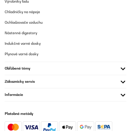
Výrobníky ľadu
05/04/2024
Chladničky na nápoje
Es ist eine hervorragende Eismaschine, mit den richtigen
Rezepten, schmeckt es wie aus der Eisdiele.
Ochladzovače vzduchu
Amazon-Benutzer
Nástenné digestory
Preložiť
Indukčné varné dosky
OVERENÁ KONTROLA
Plynové varné dosky
13/06/2022
Ich schreibe nicht so häufig Rezessionen, aber hier ist es mir die
Obľúbené témy
Mühe wert. Ich habe bereits eine Eismaschine von springlane und
zwei von Medion besessen. Ich muss sagen diese Maschine ist
durchaus mit höherpreisigen Maschinen vergleichbar. Was mir
Zákaznícky servis
hier besonders gut gefällt, was alle anderen Maschinen nicht
hatten ist die Tatsache, dass das Rührwerk komplett
Informácie
herausgenommen werden kann und man nicht mittig im
eisbehälter sozusagen einen festen Stift hat der das rührwerk auf
Position hält. Dies sorgt beim herausnehmen des fertigen Eis
nämlich zu massiven Problemen, da man ständig an dieser
Stange hängen bleibt. Generell macht die Maschine genau was
Platobné metódy
sie soll, sie rührt das Eis bis es gefriert, dies dauert je nach
Mischung bei 1,5 Liter Füllmenge knapp 45 Minuten. Das
rührwerk friert irgendwann bei der Eismasse fest und dreht sich