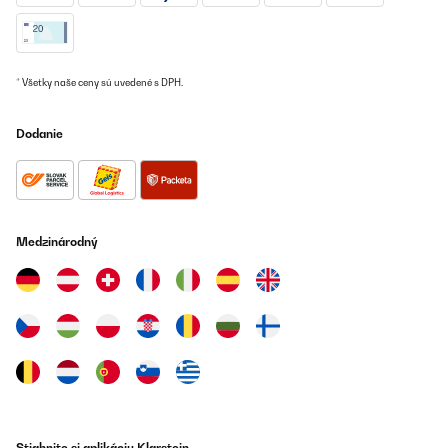
nicht mehr, aber dies war bei jeder der anderen Eismaschinen
genauso und ist einfach bauartbedingt. Generell kann ich die
Maschine uneingeschränkt jedem empfehlen.
Amazon-Benutzer
* Všetky naše ceny sú uvedené s DPH.
Preložiť
Dodanie
OVERENÁ KONTROLA
07/07/2020
Excellent
Medzinárodný
Amazon user
Preložiť
OVERENÁ KONTROLA
11/05/2018
Buen producto con materiales de calidad. de acero inoxidable, La
dejé 48 horas así lo dice el manual de instrucciones.Ahora ya he
hecho varios helados que salen perfectos. con su pantalla lo
controlas, su manejo es bien sencillo, 5 botones, de izquierda a
Stiahnite si aplikáciu Klarstein