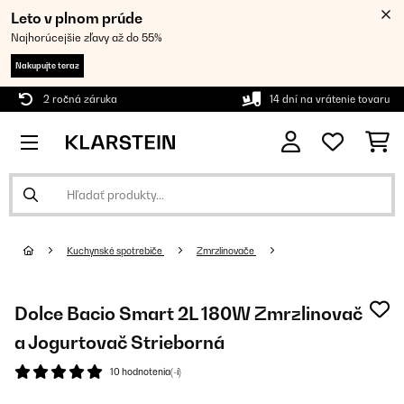
Leto v plnom prúde
Najhorúcejšie zľavy až do 55%
Nakupujte teraz
2 ročná záruka
14 dní na vrátenie tovaru
Kuchynské spotrebiče
Zmrzlinovače
Dolce Bacio Smart 2L 180W Zmrzlinovač
a Jogurtovač Strieborná
10 hodnotenia(-í)