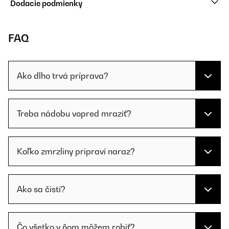
Dodacie podmienky
FAQ
Ako dlho trvá príprava?
Treba nádobu vopred mraziť?
Koľko zmrzliny pripraví naraz?
Ako sa čistí?
Čo všetko v ňom môžem robiť?