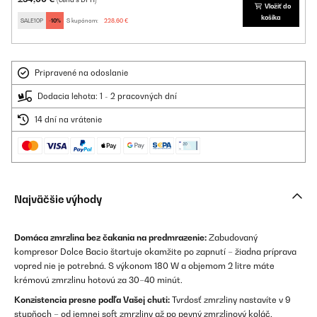
Vložiť do
košíka
SALE10P
-10%
S kupónom:
228,60 €
Pripravené na odoslanie
Dodacia lehota: 1 - 2 pracovných dní
14 dní na vrátenie
Najväčšie výhody
Domáca zmrzlina bez čakania na predmrazenie:
Zabudovaný
kompresor Dolce Bacio štartuje okamžite po zapnutí – žiadna príprava
vopred nie je potrebná. S výkonom 180 W a objemom 2 litre máte
krémovú zmrzlinu hotovú za 30–40 minút.
Konzistencia presne podľa Vašej chuti:
Tvrdosť zmrzliny nastavíte v 9
stupňoch – od jemnej soft zmrzliny až po pevný zmrzlinový koláč.