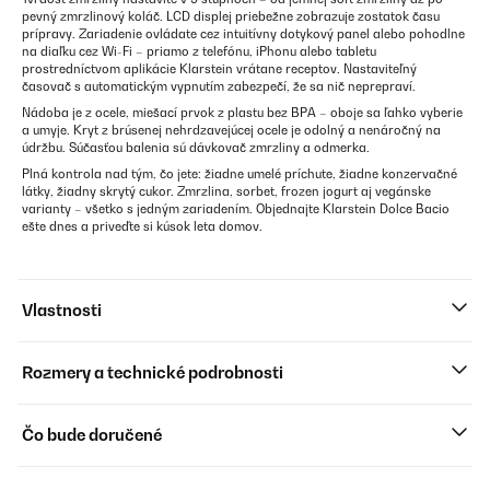
pevný zmrzlinový koláč. LCD displej priebežne zobrazuje zostatok času
prípravy. Zariadenie ovládate cez intuitívny dotykový panel alebo pohodlne
na diaľku cez Wi-Fi – priamo z telefónu, iPhonu alebo tabletu
prostredníctvom aplikácie Klarstein vrátane receptov. Nastaviteľný
časovač s automatickým vypnutím zabezpečí, že sa nič neprepraví.
Nádoba je z ocele, miešací prvok z plastu bez BPA – oboje sa ľahko vyberie
a umyje. Kryt z brúsenej nehrdzavejúcej ocele je odolný a nenáročný na
údržbu. Súčasťou balenia sú dávkovač zmrzliny a odmerka.
Plná kontrola nad tým, čo jete: žiadne umelé príchute, žiadne konzervačné
látky, žiadny skrytý cukor. Zmrzlina, sorbet, frozen jogurt aj vegánske
varianty – všetko s jedným zariadením. Objednajte Klarstein Dolce Bacio
ešte dnes a priveďte si kúsok leta domov.
Vlastnosti
Rozmery a technické podrobnosti
Čo bude doručené