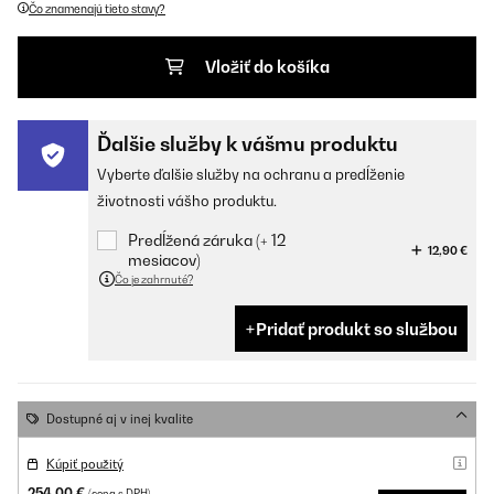
Čo znamenajú tieto stavy?
Vložiť do košíka
Ďalšie služby k vášmu produktu
Vyberte ďalšie služby na ochranu a predĺženie
životnosti vášho produktu.
Predĺžená záruka (+ 12
12,90 €
mesiacov)
Čo je zahrnuté?
Pridať produkt so službou
Dostupné aj v inej kvalite
Kúpiť použitý
254,00 €
(cena s DPH)