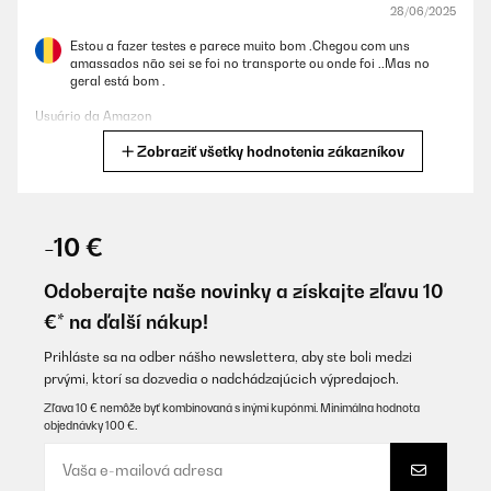
28/06/2025
Estou a fazer testes e parece muito bom .Chegou com uns
amassados não sei se foi no transporte ou onde foi ..Mas no
geral está bom .
Usuário da Amazon
Zobraziť všetky hodnotenia zákazníkov
Preložiť
OVERENÁ KONTROLA
12/06/2025
-10 €
vriest prima voldoet aan alle eisen
Odoberajte naše novinky a získajte zľavu 10
Amazon-gebruiker
€* na ďalší nákup!
Preložiť
Prihláste sa na odber nášho newslettera, aby ste boli medzi
prvými, ktorí sa dozvedia o nadchádzajúcich výpredajoch.
OVERENÁ KONTROLA
Zľava 10 € nemôže byť kombinovaná s inými kupónmi. Minimálna hodnota
objednávky 100 €.
16/05/2025
Super Marke, echt gute Qualität und Verarbeitung. Schon
mehrmals in Gebrauch gehabt und alles ist noch Funktionsfähig.