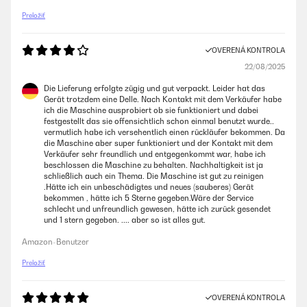
Preložiť
OVERENÁ KONTROLA
22/08/2025
Die Lieferung erfolgte zügig und gut verpackt. Leider hat das
Gerät trotzdem eine Delle. Nach Kontakt mit dem Verkäufer habe
ich die Maschine ausprobiert ob sie funktioniert und dabei
festgestellt das sie offensichtlich schon einmal benutzt wurde..
vermutlich habe ich versehentlich einen rückläufer bekommen. Da
die Maschine aber super funktioniert und der Kontakt mit dem
Verkäufer sehr freundlich und entgegenkommt war, habe ich
beschlossen die Maschine zu behalten. Nachhaltigkeit ist ja
schließlich auch ein Thema. Die Maschine ist gut zu reinigen
.Hätte ich ein unbeschädigtes und neues (sauberes) Gerät
bekommen , hätte ich 5 Sterne gegeben.Wäre der Service
schlecht und unfreundlich gewesen, hätte ich zurück gesendet
und 1 stern gegeben. .... aber so ist alles gut.
Amazon-Benutzer
Preložiť
OVERENÁ KONTROLA