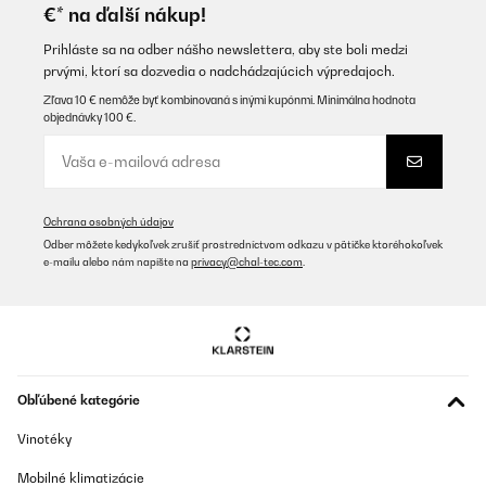
€* na ďalší nákup!
Prihláste sa na odber nášho newslettera, aby ste boli medzi
prvými, ktorí sa dozvedia o nadchádzajúcich výpredajoch.
Zľava 10 € nemôže byť kombinovaná s inými kupónmi. Minimálna hodnota
objednávky 100 €.
Ochrana osobných údajov
Odber môžete kedykoľvek zrušiť prostredníctvom odkazu v pätičke ktoréhokoľvek
e-mailu alebo nám napíšte na
privacy@chal-tec.com
.
Obľúbené kategórie
Vinotéky
Mobilné klimatizácie