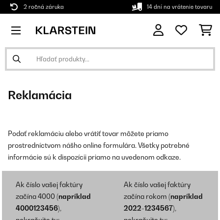
2 ročná záruka
14 dní na vrátenie tovaru
Reklamácia
Podať reklamáciu alebo vrátiť tovar môžete priamo
prostredníctvom nášho online formulára. Všetky potrebné
informácie sú k dispozícii priamo na uvedenom odkaze.
Ak číslo vašej faktúry
Ak číslo vašej faktúry
začína 4000 (
napríklad
začína rokom (
napríklad
4000123456
),
2022-1234567
),