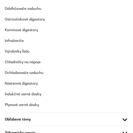
Odvlhčovače vzduchu
Ostrovčekové digestory
Komínové digestory
Infražiariče
Výrobníky ľadu
Chladničky na nápoje
Ochladzovače vzduchu
Nástenné digestory
Indukčné varné dosky
Plynové varné dosky
Obľúbené témy
Zákaznícky servis