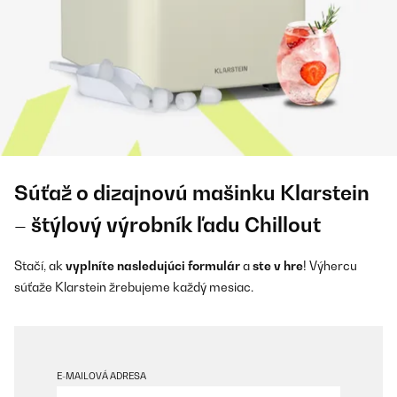
Súťaž o dizajnovú mašinku Klarstein
– štýlový výrobník ľadu Chillout
Stačí, ak
vyplníte nasledujúci formulár
a
ste v hre
! Výhercu
súťaže Klarstein žrebujeme každý mesiac.
E-MAILOVÁ ADRESA