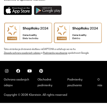
Táto stránka je chránená službou reCAPTCHA a vzťahujú sa na ňu
Zásady ochrany osobných údajov
a
Podmienky používania
spoločnosti Google.
Ochrana osobných
Obchodné
Podmienky
O
údajov
podmienky
používania
nás
Copyright © 2026 Klarstein. All rights reserved