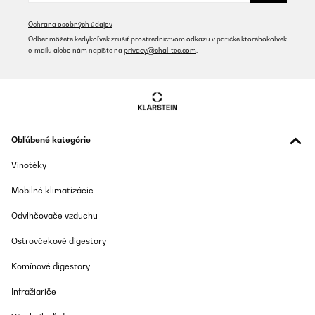
Ochrana osobných údajov
Odber môžete kedykoľvek zrušiť prostredníctvom odkazu v pätičke ktoréhokoľvek
e-mailu alebo nám napíšte na
privacy@chal-tec.com
.
Obľúbené kategórie
Vinotéky
Mobilné klimatizácie
Odvlhčovače vzduchu
Ostrovčekové digestory
Komínové digestory
Infražiariče