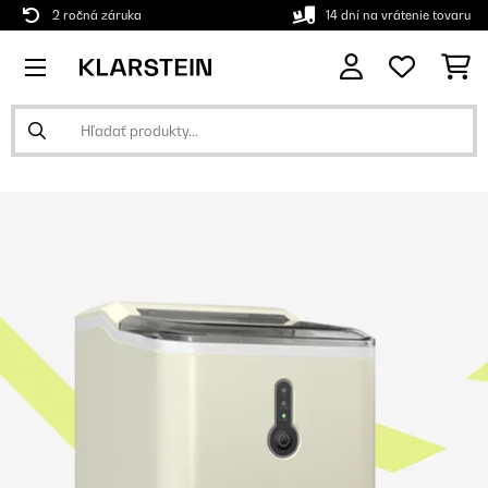
2 ročná záruka
14 dní na vrátenie tovaru