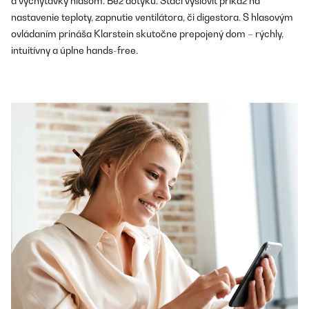
a vychytávky hlasom. Bez dotyku. Stačí vysloviť príkaz na
nastavenie teploty, zapnutie ventilátora, či digestora. S hlasovým
ovládaním prináša Klarstein skutočne prepojený dom – rýchly,
intuitívny a úplne hands-free.