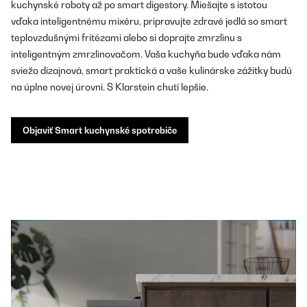
kuchynské roboty až po smart digestory. Miešajte s istotou
vďaka inteligentnému mixéru, pripravujte zdravé jedlá so smart
teplovzdušnými fritézami alebo si doprajte zmrzlinu s
inteligentným zmrzlinovačom. Vaša kuchyňa bude vďaka nám
sviežo dizajnová, smart praktická a vaše kulinárske zážitky budú
na úplne novej úrovni. S Klarstein chutí lepšie.
Objaviť Smart kuchynské spotrebiče