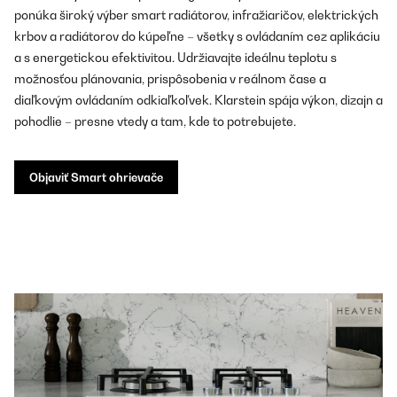
ponúka široký výber smart radiátorov, infražiaričov, elektrických
krbov a radiátorov do kúpeľne – všetky s ovládaním cez aplikáciu
a s energetickou efektivitou. Udržiavajte ideálnu teplotu s
možnosťou plánovania, prispôsobenia v reálnom čase a
diaľkovým ovládaním odkiaľkoľvek. Klarstein spája výkon, dizajn a
pohodlie – presne vtedy a tam, kde to potrebujete.
Objaviť Smart ohrievače