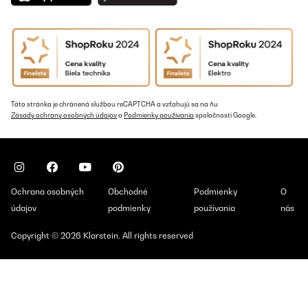
Táto stránka je chránená službou reCAPTCHA a vzťahujú sa na ňu
Zásady ochrany osobných údajov
a
Podmienky používania
spoločnosti Google.
Ochrana osobných
Obchodné
Podmienky
O
údajov
podmienky
používania
nás
Copyright © 2026 Klarstein. All rights reserved