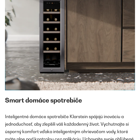
Smart domáce spotrebiče
Inteligentné domáce spotrebiče Klarstein spájajú inováciu a
jednoduchosť, aby zlepšili váš každodenný život. Vychutnajte si
úsporný komfort vďaka inteligentným ohrievačom vody, ktoré
máte plne pod kontrolou cez aplikáciu. Uchovajte svoje obľúbené