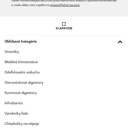
Odber môžete kedykoľvek zrušiť prostredníctvom odkazu v pätičke ktoréhokoľvek
e-mailu alebo nám napíšte na
privacy@chal-tec.com
.
Obľúbené kategórie
Vinotéky
Mobilné klimatizácie
Odvlhčovače vzduchu
Ostrovčekové digestory
Komínové digestory
Infražiariče
Výrobníky ľadu
Chladničky na nápoje