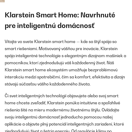
Klarstein Smart Home: Navrhnuté
pre inteligentnú domácnosť
Vitajte vo svete Klarstein smart home — kde sa štýl spája so
smart riešeniami. Motivovaný vášňou pre inovácie, Klarstein
spája inteligentné technológie s elegantným dizajnom mašiniek a
pomocníkov, ktorí zjednodušujú váš každodenný život. Náš
Klarstein smart home ekosystém umožňuje bezproblémovú
interakciu medzi spotrebičmi, čím sa komfort, efektivita a dizajn
stávajú súčasťou vášho každodenného života.
Či svet inteligentných technológií objavujete alebo svoj smart
home chcete zveľadiť, Klarstein ponúka intuitívne a spoľahlivé
riešenia šité na mieru modernému životnému štýlu. Ovládajte
svoju inteligentnú domácnosť jednoducho pomocou našej
aplikácie a objavte plný potenciál inteligentných zariadení, ktoré
zjednodušujú život a šetria energiu. Od regulácie klímy po