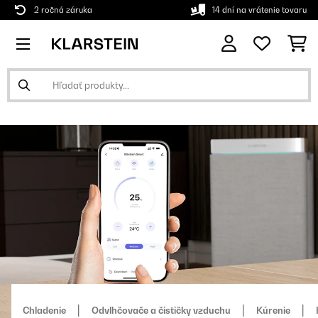
2 ročná záruka
14 dní na vrátenie tovaru
Chladenie
Odvlhčovače a čističky vzduchu
Kúrenie