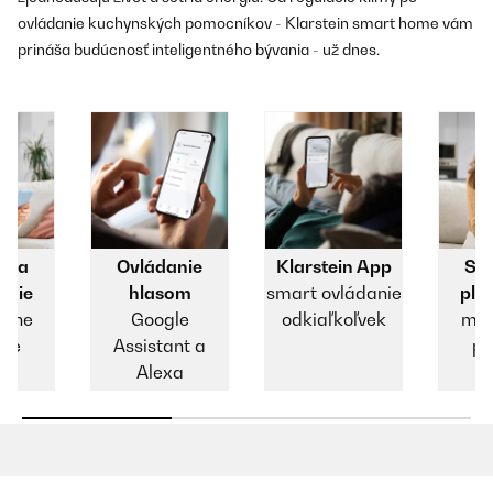
ovládanie kuchynských pomocníkov - Klarstein smart home vám
prináša budúcnosť inteligentného bývania - už dnes.
e a
Ovládanie
Klarstein App
Sce
anie
hlasom
smart ovládanie
plá
álne
Google
odkiaľkoľvek
max
lie
Assistant a
po
Alexa