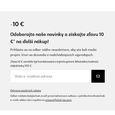
-10 €
Odoberajte naše novinky a získajte zľavu 10
€* na ďalší nákup!
Prihláste sa na odber nášho newslettera, aby ste boli medzi
prvými, ktorí sa dozvedia o nadchádzajúcich výpredajoch.
Zľava 10 € nemôže byť kombinovaná s inými kupónmi. Minimálna hodnota
objednávky 100 €.
Ochrana osobných údajov
Odber môžete kedykoľvek zrušiť prostredníctvom odkazu v pätičke ktoréhokoľvek
e-mailu alebo nám napíšte na
privacy@chal-tec.com
.