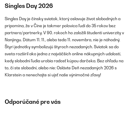
Singles Day 2026
Singles Day je čínsky sviatok, ktorý oslavuje život slobodných a
pripomína, že v Číne je takmer polovica ľudí do 35 rokov bez
partnera/partnerky. V 90. rokoch ho založili študenti univerzity v
Nanjingu. Dátum 11. 11., alebo teda 11. novembra, nie je náhodný.
Štyri jednotky symbolizujú štyroch nezadaných. Sviatok sa do
sveta rozšíril ako jedna z najväčších online nákupných udalostí,
kedy slobodní ľudia urobia radosť kúpou darčeka. Bez ohľadu na
to, či ste slobodní, alebo nie: Oslávte Deň nezadaných 2026 s
Klarstein a nenechajte si ujsť naše výnimočné zľavy!
Odporúčané pre vás