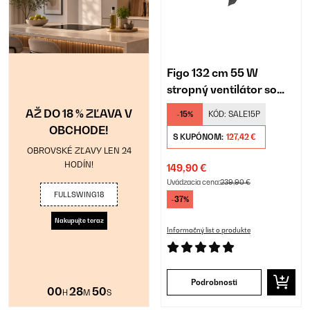
Figo 132 cm 55 W
stropný ventilátor so
svietidlom čierna
AŽ DO 18 % ZĽAVA V
-15%
KÓD:
SALE15P
OBCHODE!
S KUPÓNOM:
127,42 €
OBROVSKÉ ZĽAVY LEN 24
HODÍN!
149,90 €
Uvádzacia cena:
239,90 €
FULLSWING18
-37%
Nakupujte teraz
Informačný list o produkte
Podrobnosti
00
28
49
H
M
S