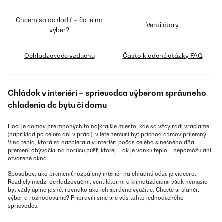
Chcem sa ochladiť – čo je na
Ventilátory
výber?
Ochladzovače vzduchu
Často kladené otázky FAQ
Chládok v interiéri – sprievodca výberom správneho
chladenia do bytu či domu
Hoci je domov pre mnohých to najkrajšie miesto, kde sa vždy radi vraciame
(napríklad po celom dni v práci), v lete nemusí byť príchod domov príjemný.
Vlna tepla, ktorá sa nazbierala v interiéri počas celého slnečného dňa
premení obývačku na horúcu púšť, ktorej – ak je vonku teplo – nepomôžu ani
otvorené okná.
Spôsobov, ako premeniť rozpálený interiér na chladnú oázu je viacero.
Rozdiely medzi ochladzovačmi, ventilátormi a klimatizáciami však nemusia
byť vždy úplne jasné, rovnako ako ich správne využitie. Chcete si uľahčiť
výber a rozhodovanie? Pripravili sme pre vás tohto jednoduchého
sprievodcu.