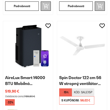
Podrobnosti
Podrobnosti
AireLux Smart 14000
Spin Doctor 122 cm 56
BTU Mobilná
W stropný ventilátor
Klimatizácia
biela
519,90 €
-15%
KÓD:
SALE15P
Tmavošedá
Uvádzacia cena:
769,90 €
S KUPÓNOM:
56,02 €
-32%