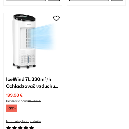
IceWind 7L 330m³/h
Ochladzovač vzduchu
Biela
199,90 €
Uvádzacia cena:
259,90 €
-23%
Informačný list o produkte