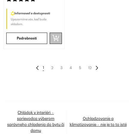
Informovať o dostupnosti
Upozorníme vás, keď bude
skladom.
Podrobnosti
1
2
3
4
5
12
Chládok v interiéri –
sprievodca výberom
Ochladzovanie a
správneho chladenia do bytu či
klimatizovanie – nie je to to isté
domu