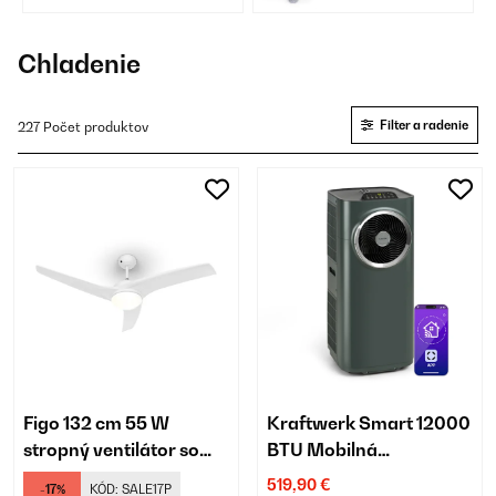
chladeniu
Chladenie
Filter a radenie
227 Počet produktov
Figo 132 cm 55 W
Kraftwerk Smart 12000
stropný ventilátor so
BTU Mobilná
svietidlom biela
Klimatizácia Antracit
519,90 €
-17%
KÓD:
SALE17P