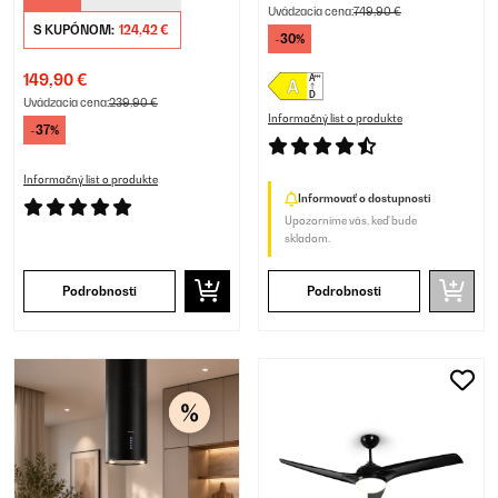
Uvádzacia cena:
749,90 €
S KUPÓNOM:
124,42 €
-30%
149,90 €
Uvádzacia cena:
239,90 €
Informačný list o produkte
-37%
Informačný list o produkte
Informovať o dostupnosti
Upozorníme vás, keď bude
skladom.
Podrobnosti
Podrobnosti