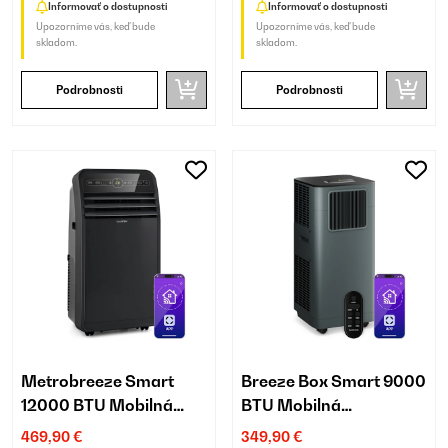
Informovať o dostupnosti
Informovať o dostupnosti
Upozorníme vás, keď bude
Upozorníme vás, keď bude
skladom.
skladom.
Podrobnosti
Podrobnosti
Metrobreeze Smart
Breeze Box Smart 9000
12000 BTU Mobilná
BTU Mobilná
Klimatizácia Čierna
Klimatizácia Antracit
469,90 €
349,90 €