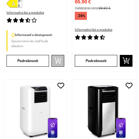
65,90 €
Uvádzacia cena:
99,90 €
Informačný list o produkte
-34%
Informačný list o produkte
Informovať o dostupnosti
Upozorníme vás, keď bude
skladom.
Podrobnosti
Podrobnosti