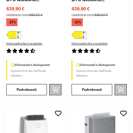
Klimatizácia Biela
Klimatizácia Antracit
439,90 €
439,90 €
Uvádzacia cena:
699,90 €
Uvádzacia cena:
699,90 €
-37%
-37%
Informačný list o produkte
Informačný list o produkte
Informovať o dostupnosti
Informovať o dostupnosti
Upozorníme vás, keď bude
Upozorníme vás, keď bude
skladom.
skladom.
Podrobnosti
Podrobnosti