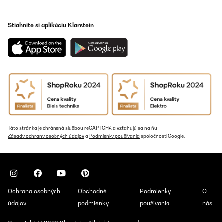
Stiahnite si aplikáciu Klarstein
Táto stránka je chránená službou reCAPTCHA a vzťahujú sa na ňu
Zásady ochrany osobných údajov
a
Podmienky používania
spoločnosti Google.
Ochrana osobných
Obchodné
Podmienky
O
údajov
podmienky
používania
nás