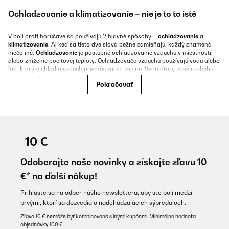
Ochladzovanie a klimatizovanie – nie je to to isté
V boji proti horúčave sa používajú 2 hlavné spôsoby –
ochladzovanie
a
klimatizovanie
. Aj keď sa tieto dve slová bežne zamieňajú, každý znamená
niečo iné.
Ochladzovanie
je postupné ochladzovanie vzduchu v miestnosti,
alebo zníženie pocitovej teploty. Ochladzovače vzduchu používajú vodu alebo
ľad, ktorým chladia vzduch prechádzajúci cez ne. Ventilátory zase rozhýbu
stojatý vzduch v miestnosti, vďaka čomu máme pocit chladu aj keď sa teplota
Pokračovať
nemení.
Klimatizovanie
je tvorba chladného vzduchu, ktorý sa mieša s horúcim
vzduchom izby. Klimatizácie na to používajú systém kompresorov a chladív,
vďaka čomu zo vzduchu „odčerpávajú teplo“, a púšťajú ho vonku.
Ochladzovanie je prirodzenejšie, a preto ho všeobecne znášame lepšie.
Nemusíte sa pri ňom príliš báť prechladnutia alebo bolestí hlavy. Ale ak
chcete dosiahnuť príjemných 18 °C v letných horúčavách, budete potrebovať
-10 €
poriadny výkon klimatizácie.
Odoberajte naše novinky a získajte zľavu 10
Chcem sa ochladiť – čo je na výber?
€* na ďalší nákup!
Prihláste sa na odber nášho newslettera, aby ste boli medzi
Ak ste sa rozhodli pre ochladzovanie, máte na výber medzi ventilátormi a
prvými, ktorí sa dozvedia o nadchádzajúcich výpredajoch.
ochladzovačmi vzduchu. Pozrime sa podrobnejšie na obe možnosti.
Zľava 10 € nemôže byť kombinovaná s inými kupónmi. Minimálna hodnota
objednávky 100 €.