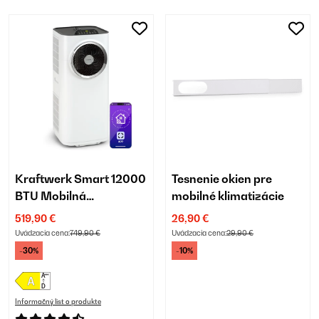
Kraftwerk Smart 12000
Tesnenie okien pre
BTU Mobilná
mobilné klimatizácie
Klimatizácia Biela
519,90 €
26,90 €
Uvádzacia cena:
749,90 €
Uvádzacia cena:
29,90 €
-30%
-10%
Informačný list o produkte