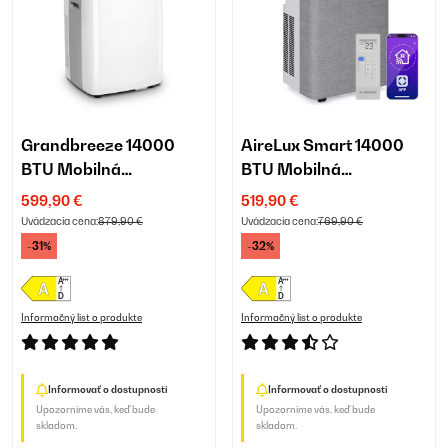
Grandbreeze 14000
AireLux Smart 14000
BTU Mobilná
BTU Mobilná
Klimatizácia Biela
Klimatizácia Šedá
599,90 €
519,90 €
Uvádzacia cena:
879,90 €
Uvádzacia cena:
769,90 €
-31%
-32%
Informačný list o produkte
Informačný list o produkte
Informovať o dostupnosti
Informovať o dostupnosti
Upozorníme vás, keď bude
Upozorníme vás, keď bude
skladom.
skladom.