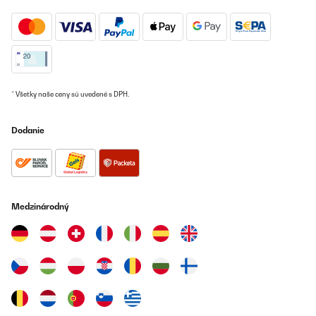
Ochladzovač vzduchu, alebo klimatizácia – čo sa hodí do
bytu?
Ako vybrať mobilnú klimatizáciu podľa veľkosti
* Všetky naše ceny sú uvedené s DPH.
miestnosti?
Dodanie
Potrebuje mobilná klimatizácia odvod vzduchu von
oknom?
Ktoré chladenie je energeticky najúspornejšie a
Medzinárodný
najtichšie do spálne?