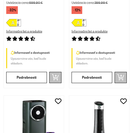
Uvádzacia cena:
699,90 €
Uvádzacia cena:
399,99 €
-32%
-12%
Informačný list o produkte
Informačný list o produkte
Informovať o dostupnosti
Informovať o dostupnosti
Upozorníme vás, keď bude
Upozorníme vás, keď bude
skladom.
skladom.
Podrobnosti
Podrobnosti