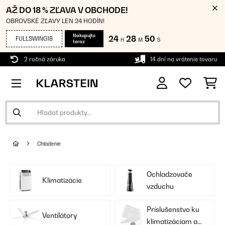
AŽ DO 18 % ZĽAVA V OBCHODE!
OBROVSKÉ ZĽAVY LEN 24 HODÍN!
Nakupujte
24
28
50
FULLSWING18
H
M
S
teraz
2 ročná záruka
14 dní na vrátenie tovaru
Chladenie
Ochladzovače
Klimatizácie
vzduchu
Príslušenstvo ku
Ventilátory
klimatizáciam a