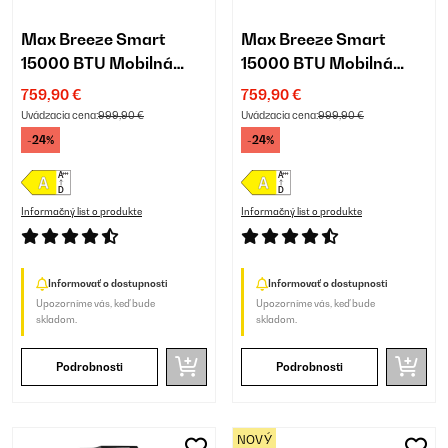
Max Breeze Smart
Max Breeze Smart
15000 BTU Mobilná
15000 BTU Mobilná
Klimatizácia Biela
Klimatizácia Čierna
759,90 €
759,90 €
Uvádzacia cena:
999,90 €
Uvádzacia cena:
999,90 €
-24%
-24%
Informačný list o produkte
Informačný list o produkte
Informovať o dostupnosti
Informovať o dostupnosti
Upozorníme vás, keď bude
Upozorníme vás, keď bude
skladom.
skladom.
Podrobnosti
Podrobnosti
NOVÝ