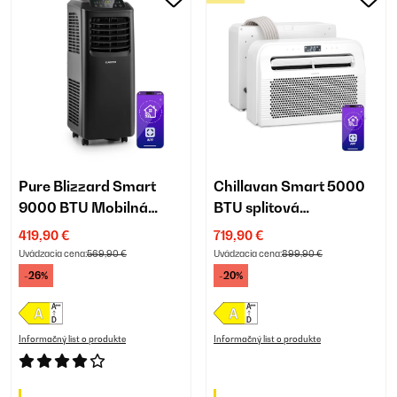
Pure Blizzard Smart
Chillavan Smart 5000
9000 BTU Mobilná
BTU splitová
Klimatizácia Čierna
klimatizácia pre
419,90 €
719,90 €
karavany biela
Uvádzacia cena:
569,90 €
Uvádzacia cena:
899,90 €
-26%
-20%
Informačný list o produkte
Informačný list o produkte