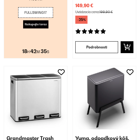
149,90 €
Uvádzacia cena:
199,90 €
FULLSWING17
-25%
Nakupujte teraz
Podrobnosti
18
42
34
H
M
S
Grandmaster Trash
Yuma, odpadkový kôš,