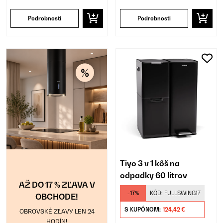
Podrobnosti
Podrobnosti
Tiyo 3 v 1 kôš na
odpadky 60 litrov
AŽ DO 17 % ZĽAVA V
-17%
KÓD:
FULLSWING17
OBCHODE!
S KUPÓNOM:
124,42 €
OBROVSKÉ ZĽAVY LEN 24
HODÍN!