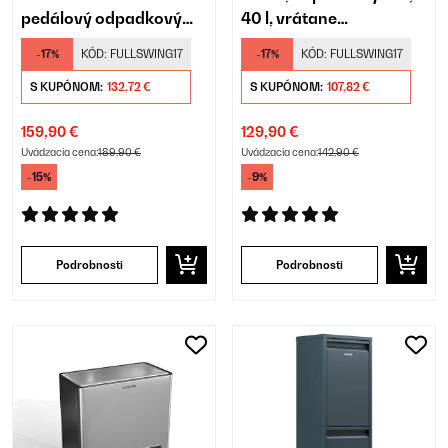
pedálový odpadkový
40 l, vrátane
kôš
kompostéra
-17%
KÓD:
FULLSWING17
-17%
KÓD:
FULLSWING17
S KUPÓNOM:
132,72 €
S KUPÓNOM:
107,82 €
159,90 €
129,90 €
Uvádzacia cena:
189,90 €
Uvádzacia cena:
142,90 €
-15%
-9%
Podrobnosti
Podrobnosti