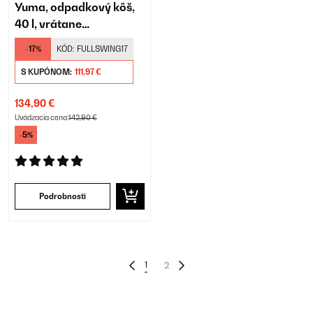
Yuma, odpadkový kôš,
40 l, vrátane
kompostéra
-17%
KÓD:
FULLSWING17
S KUPÓNOM:
111,97 €
134,90 €
Uvádzacia cena:
142,90 €
-5%
Podrobnosti
1
2