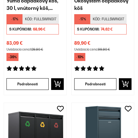
Yuma odpadkový kôš,
Ökosystem odpadkový
30 l, vnútorný kôš,
kôš
pachový filter, nožičky
-17%
KÓD:
FULLSWING17
-17%
KÓD:
FULLSWING17
S KUPÓNOM:
68,96 €
S KUPÓNOM:
74,62 €
83,09 €
89,90 €
Uvádzacia cena:
129,90 €
Uvádzacia cena:
99,90 €
-36%
-10%
Podrobnosti
Podrobnosti