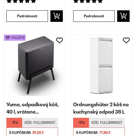
Podrobnosti
Podrobnosti
POUŽITÉ
Yuma, odpadkový kôš,
Ordnungshüter 2 kôš na
40 l, vrátane
kuchynský odpad 36 L
kompostéra
-17%
KÓD:
FULLSWING17
-17%
KÓD:
FULLSWING17
S KUPÓNOM:
91,30 €
S KUPÓNOM:
77,60 €