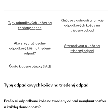
Kľúčové vlastnosti a funkcie
Typy odpadkových košov na
odpadkových košov na
triedený odpad
triedený odpad
Ako si vybrať ideálny
Starostlivosť o koše na
odpadkový kôš na triedený
triedený odpad
odpad?
Často kladené otázky (FAQ)
Typy odpadkových košov na triedený odpad
Prečo sú odpadkové koše na triedený odpad nevyhnutnosťou
v každej domácnosti?