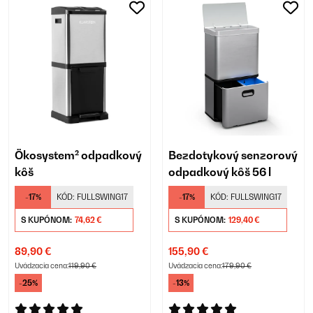
Ökosystem² odpadkový
Bezdotykový senzorový
kôš
odpadkový kôš 56 l
-17%
KÓD:
FULLSWING17
-17%
KÓD:
FULLSWING17
S KUPÓNOM:
74,62 €
S KUPÓNOM:
129,40 €
89,90 €
155,90 €
Uvádzacia cena:
119,90 €
Uvádzacia cena:
179,90 €
-25%
-13%