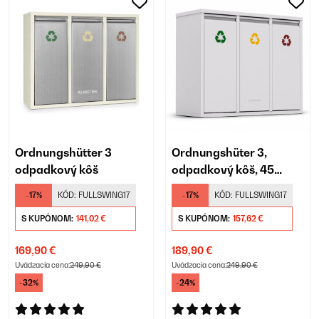
Ordnungshütter 3
Ordnungshüter 3,
odpadkový kôš
odpadkový kôš, 45
litrov
-17%
KÓD:
FULLSWING17
-17%
KÓD:
FULLSWING17
S KUPÓNOM:
141,02 €
S KUPÓNOM:
157,62 €
169,90 €
189,90 €
Uvádzacia cena:
249,90 €
Uvádzacia cena:
249,90 €
-32%
-24%