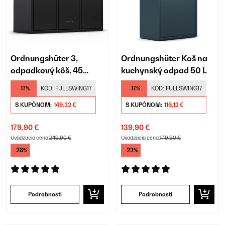
Ordnungshüter 3,
Ordnungshüter Koš na
odpadkový kôš, 45
kuchynský odpad 50 L
litrov
-17%
KÓD:
FULLSWING17
-17%
KÓD:
FULLSWING17
S KUPÓNOM:
149,32 €
S KUPÓNOM:
116,12 €
179,90 €
139,90 €
Uvádzacia cena:
249,90 €
Uvádzacia cena:
179,90 €
-28%
-22%
Podrobnosti
Podrobnosti