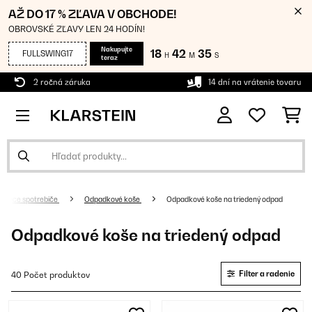
AŽ DO 17 % ZĽAVA V OBCHODE!
OBROVSKÉ ZĽAVY LEN 24 HODÍN!
Nakupujte
18
42
34
FULLSWING17
H
M
S
teraz
2 ročná záruka
14 dní na vrátenie tovaru
omáce spotrebiče
Odpadkové koše
Odpadkové koše na triedený odpad
Odpadkové koše na triedený odpad
Filter a radenie
40 Počet produktov