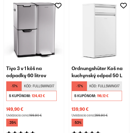
Tiyo 3 v 1 kôš na
Ordnungshüter Koš na
odpadky 60 litrov
kuchynský odpad 50 L
-17%
KÓD:
FULLSWING17
-17%
KÓD:
FULLSWING17
S KUPÓNOM:
124,42 €
S KUPÓNOM:
116,12 €
149,90 €
139,90 €
Uvádzacia cena:
199,90 €
Uvádzacia cena:
299,90 €
-25%
-53%