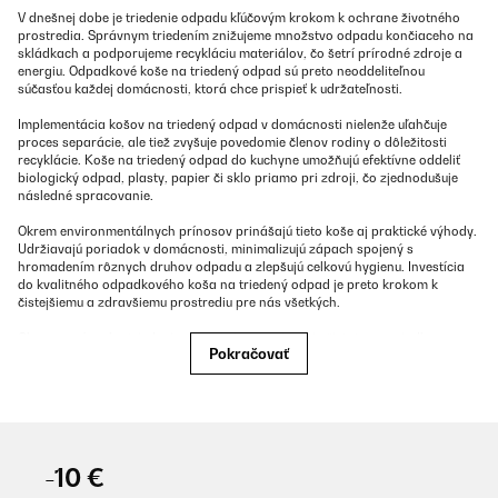
V dnešnej dobe je triedenie odpadu kľúčovým krokom k ochrane životného
prostredia. Správnym triedením znižujeme množstvo odpadu končiaceho na
skládkach a podporujeme recykláciu materiálov, čo šetrí prírodné zdroje a
energiu. Odpadkové koše na triedený odpad sú preto neoddeliteľnou
súčasťou každej domácnosti, ktorá chce prispieť k udržateľnosti.
Implementácia košov na triedený odpad v domácnosti nielenže uľahčuje
proces separácie, ale tiež zvyšuje povedomie členov rodiny o dôležitosti
recyklácie. Koše na triedený odpad do kuchyne umožňujú efektívne oddeliť
biologický odpad, plasty, papier či sklo priamo pri zdroji, čo zjednodušuje
následné spracovanie.
Okrem environmentálnych prínosov prinášajú tieto koše aj praktické výhody.
Udržiavajú poriadok v domácnosti, minimalizujú zápach spojený s
hromadením rôznych druhov odpadu a zlepšujú celkovú hygienu. Investícia
do kvalitného odpadkového koša na triedený odpad je preto krokom k
čistejšiemu a zdravšiemu prostrediu pre nás všetkých.
Okrem správneho triedenia odpadu je pre udržanie čistoty a poriadku vo
Pokračovať
vašej domácnosti dôležité venovať pozornosť aj ďalším aspektom. Napríklad,
kvalitné
vysávače
zabezpečia dôkladné čistenie podláh, zatiaľ čo štýlové
bytové doplnky
dodajú vášmu interiéru osobitý charakter. Pre efektívnu
organizáciu pracovného priestoru môžu byť užitočné praktické
kancelárske
nábytky a doplnky
. Nezabúdajte ani na čistotu vody vo vašej domácnosti,
ktorú zabezpečia spoľahlivé
filtre na vodu
. A pre uľahčenie každodenných
domácich prác sú tu moderné
umývačky riadu
, ktoré šetria váš čas aj
-10 €
energiu.