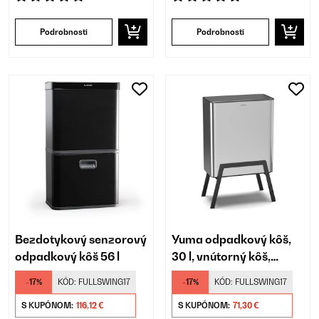
Podrobnosti
Podrobnosti
Bezdotykový senzorový
Yuma odpadkový kôš,
odpadkový kôš 56 l
30 l, vnútorný kôš,
pachový filter, nožičky
-17%
KÓD:
FULLSWING17
-17%
KÓD:
FULLSWING17
S KUPÓNOM:
116,12 €
S KUPÓNOM:
71,30 €