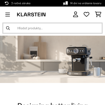
2 ročná záruka
14 dní na vrátenie tovaru