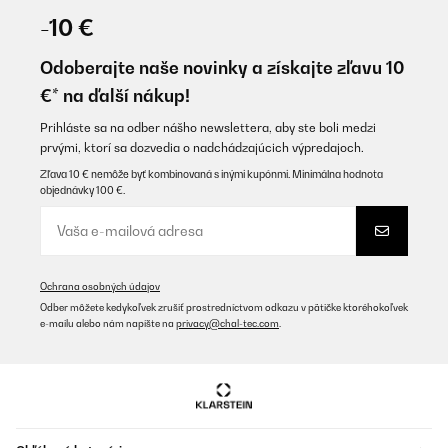
-10 €
Odoberajte naše novinky a získajte zľavu 10
€* na ďalší nákup!
Prihláste sa na odber nášho newslettera, aby ste boli medzi
prvými, ktorí sa dozvedia o nadchádzajúcich výpredajoch.
Zľava 10 € nemôže byť kombinovaná s inými kupónmi. Minimálna hodnota
objednávky 100 €.
Ochrana osobných údajov
Odber môžete kedykoľvek zrušiť prostredníctvom odkazu v pätičke ktoréhokoľvek
e-mailu alebo nám napíšte na
privacy@chal-tec.com
.