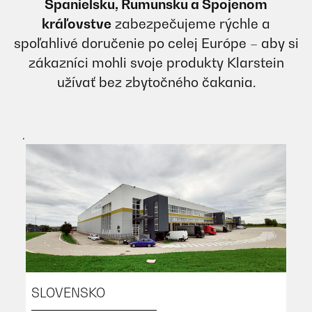
Španielsku, Rumunsku a Spojenom
kráľovstve
zabezpečujeme rýchle a
spoľahlivé doručenie po celej Európe – aby si
zákazníci mohli svoje produkty Klarstein
užívať bez zbytočného čakania.
.
R
SLOVENSKO