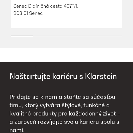
Bu
Senec Diaľničná cesta 4077/1,
Cl
903 01 Senec
Jo
Naštartujte kariéru s Klarstein
Pridajte sa k nám a staňte sa súčasťou
tímu, ktorý vytvára štýlové, funkčné a
kvalitné produkty pre každodenný život –
a zároveň rozvíjajte svoju kariéru spolu s
nami.