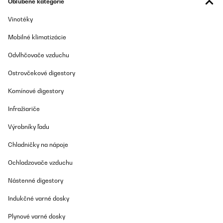
Obľúbené kategórie
Vinotéky
Mobilné klimatizácie
Odvlhčovače vzduchu
Ostrovčekové digestory
Komínové digestory
Infražiariče
Výrobníky ľadu
Chladničky na nápoje
Ochladzovače vzduchu
Nástenné digestory
Indukčné varné dosky
Plynové varné dosky