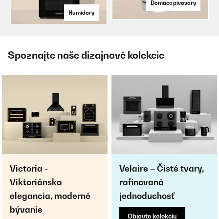
Domáce pivovary
Humidory
Spoznajte naše dizajnové kolekcie
Victoria -
Velaire – Čisté tvary,
Viktoriánska
rafinovaná
elegancia, moderné
jednoduchosť
bývanie
Objavte kolekciu