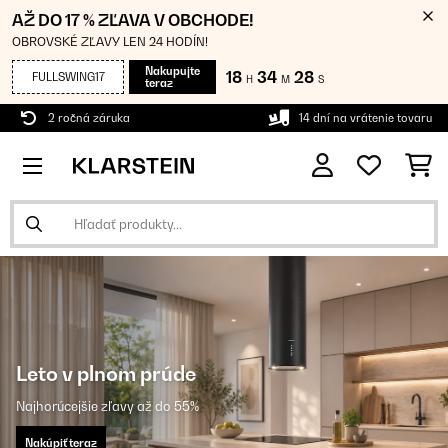
AŽ DO 17 % ZĽAVA V OBCHODE!
OBROVSKÉ ZĽAVY LEN 24 HODÍN!
Nakupujte
18
34
27
FULLSWING17
H
M
S
teraz
2 ročná záruka
14 dní na vrátenie tovaru
Leto v plnom prúde
Najhorúcejšie zľavy až do 55%
Nakúpiť teraz