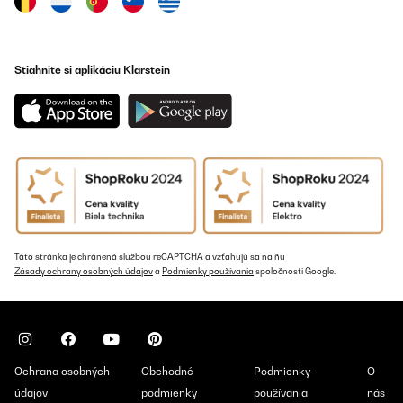
Stiahnite si aplikáciu Klarstein
Táto stránka je chránená službou reCAPTCHA a vzťahujú sa na ňu
Zásady ochrany osobných údajov
a
Podmienky používania
spoločnosti Google.
Ochrana osobných
Obchodné
Podmienky
O
údajov
podmienky
používania
nás