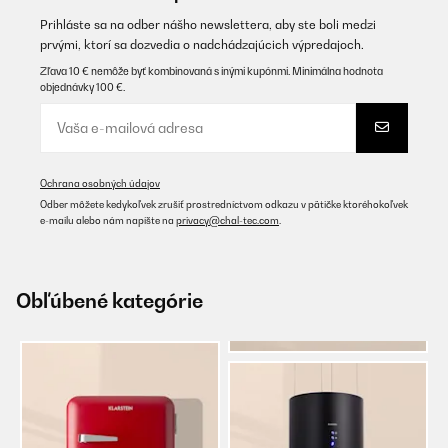
Prihláste sa na odber nášho newslettera, aby ste boli medzi
prvými, ktorí sa dozvedia o nadchádzajúcich výpredajoch.
Zľava 10 € nemôže byť kombinovaná s inými kupónmi. Minimálna hodnota
objednávky 100 €.
Ochrana osobných údajov
Odber môžete kedykoľvek zrušiť prostredníctvom odkazu v pätičke ktoréhokoľvek
e-mailu alebo nám napíšte na
privacy@chal-tec.com
.
Obľúbené kategórie