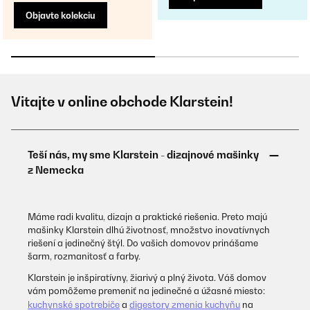
Objavte kolekciu
Vitajte v online obchode Klarstein!
Máme radi kvalitu, dizajn a praktické riešenia. Preto majú
mašinky Klarstein dlhú životnosť, množstvo inovatívnych
riešení a jedinečný štýl. Do vašich domovov prinášame
šarm, rozmanitosť a farby.
Klarstein je inšpiratívny, žiarivý a plný života. Váš domov
vám pomôžeme premeniť na jedinečné a úžasné miesto:
kuchynské spotrebiče
a
digestory zmenia kuchyňu
na