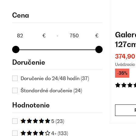
Cena
Gale
€
-
€
127cm
na st
374,90
Doručenie
Uvádzacia 
-35%
Doručenie do 24/48 hodín
(37)
Štandardné doručenie
(24)
Hodnotenie
5
(23)
4+
(133)