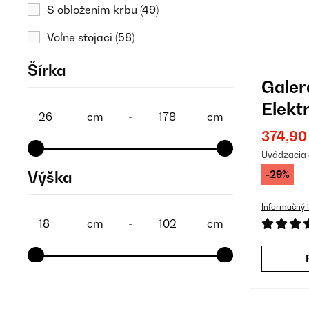
S obložením krbu
(49)
Voľne stojaci
(58)
Šírka
Gale
Elekt
cm
-
cm
stenu
374,90
Uvádzacia 
-29%
Výška
Informačný l
cm
-
cm