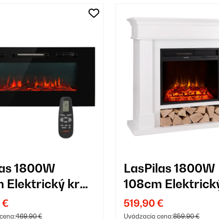
ras 1800W
LasPilas 1800W
 Elektrický krb
108cm Elektrick
enu Čierna
dekoračný krb B
 €
519,90 €
cena:
469,90 €
Uvádzacia cena:
859,90 €