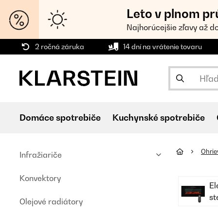
Leto v plnom pr
Najhorúcejšie zľavy až d
2 ročná záruka
14 dní na vrátenie tovaru
Domáce spotrebiče
Kuchynské spotrebiče
Ohri
Infražiariče
Konvektory
El
st
Olejové radiátory