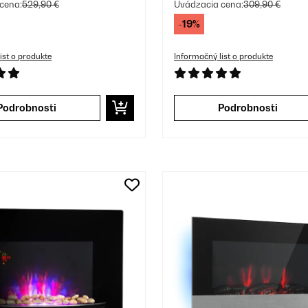
torom Biela
cena:
529,90 €
Uvádzacia cena:
309,90 €
-19%
ist o produkte
Informačný list o produkte
Podrobnosti
Podrobnosti