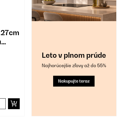
127cm
a
Leto v plnom prúde
Najhorúcejšie zľavy až do 55%
Nakupujte teraz