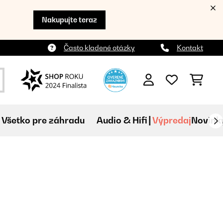
Nakupujte teraz
Často kladené otázky
Kontakt
Všetko pre záhradu
Audio & Hifi
Výpredaj
Novink