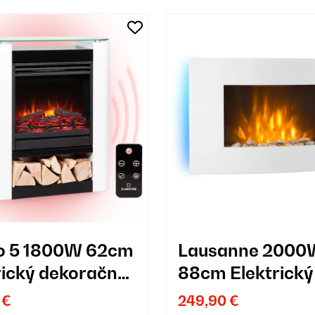
o 5 1800W 62cm
Lausanne 2000
rický dekoračný
88cm Elektrický
 Úložným
na stenu Biela
 €
249,90 €