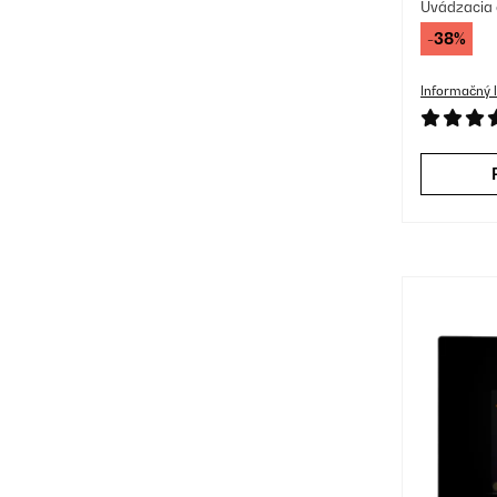
Pries
Uvádzacia 
-38%
Informačný l