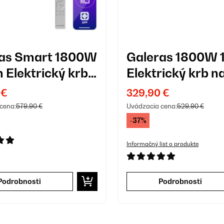
ras Smart 1800W
Galeras 1800W 
 Elektrický krb
Elektrický krb n
enu Čierna
stenu Čierna
 €
329,90 €
cena:
579,90 €
Uvádzacia cena:
529,90 €
-37%
Informačný list o produkte
Podrobnosti
Podrobnosti