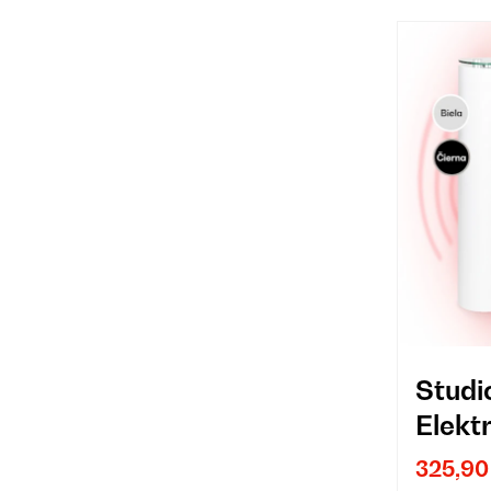
Studi
Elekt
krb s
325,90