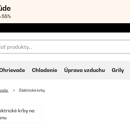
úde
o 55%
Ohrievače
Chladenie
Úprava vzduchu
Grily
evače
Elektrické krby
ektrické krby na
enu