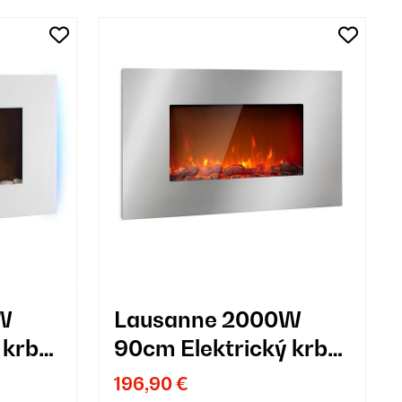
W
Lausanne 2000W
 krb
90cm Elektrický krb
na stenu Strieborná
196,90 €