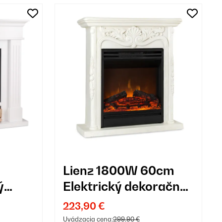
Lienz 1800W 60cm
ý
Elektrický dekoračný
iela
krb Biela
223,90 €
Uvádzacia cena:
299,90 €