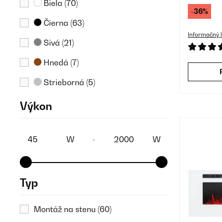
Biela
(70)
-36%
Čierna
(63)
Informačný l
Sivá
(21)
Hnedá
(7)
Strieborná
(5)
Výkon
W
-
W
Typ
Montáž na stenu
(60)