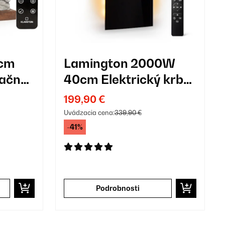
0cm
Lamington 2000W
račný
40cm Elektrický krb
na stenu Čierna
199,90 €
Uvádzacia cena:
339,90 €
-41%
Podrobnosti