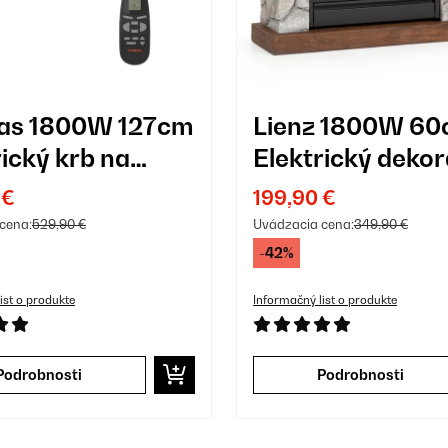
ras 1800W 127cm
Lienz 1800W 6
rický krb na
Elektrický deko
 Biela
krb Svetlosivá
 €
199,90 €
cena:
529,90 €
Uvádzacia cena:
349,90 €
-42%
ist o produkte
Informačný list o produkte
Podrobnosti
Podrobnosti