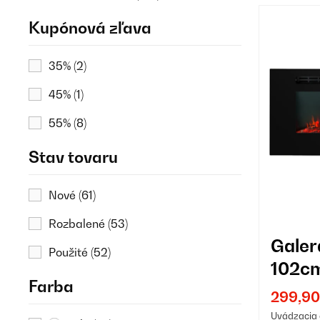
Kupónová zľava
35%
(2)
45%
(1)
55%
(8)
Stav tovaru
Nové
(61)
Rozbalené
(53)
Gale
Použité
(52)
102cm
Farba
na st
299,90
Uvádzacia 