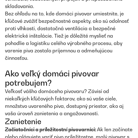
skladovania.
Bez ohľadu na to, kde domáci pivovar umiestnite, je
kľúčové zvážiť bezpečnostné aspekty, ako sú odolnosť
proti vlhkosti, dostatočná ventilácia a bezpečné
elektrické inštalácie. Tiež je dôležité myslieť na
pohodlie a logistiku celého výrobného procesu, aby
varenie piva zostalo príjemnou a odmeňujúcou
činnosťou.
Ako veľký domáci pivovar
potrebujem?
Veľkosť vášho domáceho pivovaru? Závisí od
niekoľkých kľúčových faktorov, ako sú vaše ciele,
množstvo uvareného piva, dostupný priestor, ako aj
vaša úroveň zanietenia a angažovanosti.
Zanietenie
Začiatočníci a príležitostní pivovarníci:
Ak len začínate
alebo plánujete variť pivo príležitostne, malý pivovar s