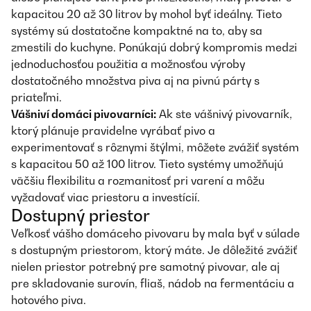
kapacitou 20 až 30 litrov by mohol byť ideálny. Tieto
systémy sú dostatočne kompaktné na to, aby sa
zmestili do kuchyne. Ponúkajú dobrý kompromis medzi
jednoduchosťou použitia a možnosťou výroby
dostatočného množstva piva aj na pivnú párty s
priateľmi.
Vášniví domáci pivovarníci:
Ak ste vášnivý pivovarník,
ktorý plánuje pravidelne vyrábať pivo a
experimentovať s rôznymi štýlmi, môžete zvážiť systém
s kapacitou 50 až 100 litrov. Tieto systémy umožňujú
väčšiu flexibilitu a rozmanitosť pri varení a môžu
vyžadovať viac priestoru a investícií.
Dostupný priestor
Veľkosť vášho domáceho pivovaru by mala byť v súlade
s dostupným priestorom, ktorý máte. Je dôležité zvážiť
nielen priestor potrebný pre samotný pivovar, ale aj
pre skladovanie surovín, fliaš, nádob na fermentáciu a
hotového piva.