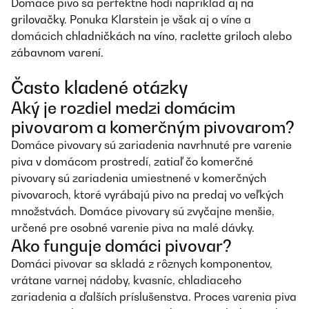
Domáce pivo sa perfektné hodí napríklad
aj na
grilovačky
. Ponuka Klarstein je však aj o víne a
domácich
chladničkách na víno
,
raclette griloch
alebo
zábavnom varení
.
Často kladené otázky
Aký je rozdiel medzi domácim
pivovarom a komerčným pivovarom?
Domáce pivovary sú zariadenia navrhnuté pre varenie
piva v domácom prostredí, zatiaľ čo komerčné
pivovary sú zariadenia umiestnené v komerčných
pivovaroch, ktoré vyrábajú pivo na predaj vo veľkých
množstvách. Domáce pivovary sú zvyčajne menšie,
určené pre osobné varenie piva na malé dávky.
Ako funguje domáci pivovar?
Domáci pivovar sa skladá z rôznych komponentov,
vrátane varnej nádoby, kvasníc, chladiaceho
zariadenia a ďalších príslušenstva. Proces varenia piva