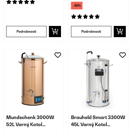
-40%
Podrobnosti
Podrobnosti
Mundschenk 3000W
Brauheld Smart 3300W
52L Varný Kotol
45L Varný Kotol
Medená
Strieborná