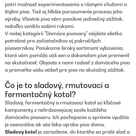
patrí možnosť experimentovania s rôznymi chuťami a
štýlmi piva. Tiež aj hlbšie porozumenie procesu jeho
výroby. Vlastné pivo vám ponúkne jedinečný zážitok,
nakoľko vzniklo vašimi rukami.
V našej kategórii "Domáce pivovary" nájdete všetko
potrebné pre začiatočníkov aj pokročilých
pivovarníkov. Ponúkame široký sortiment vybavenia,
ktoré vám pomôže váš sen o dokonalom pive premeniť
na skutočnosť. Objavte s nami radosť z domáceho piva
a premeňte vašu vášeň pre pivo na skutočný zážitok.
Čo je to sladový, rmutovací a
fermentačný kotol?
Sladový, fermentačný a rmutovací kotol sú kľúčové
komponenty z nehrdzavejúcej ocele každého
domáceho pivovaru. Ich pochopenie a správne využitie
je esenciálne ak vás láka výroba piva doma.
Sladovy kotol
je zariadenie, do ktorého sa pridá slad a