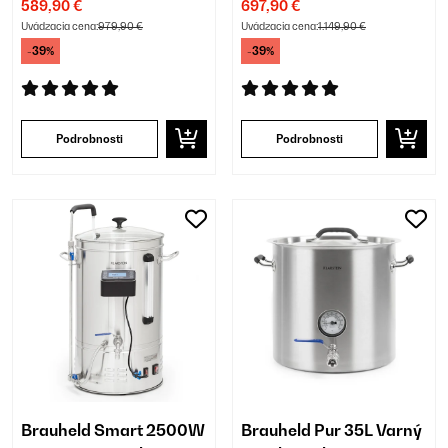
589,90 €
697,90 €
Uvádzacia cena:
979,90 €
Uvádzacia cena:
1.149,90 €
-39%
-39%
Podrobnosti
Podrobnosti
Brauheld Smart 2500W
Brauheld Pur 35L Varný