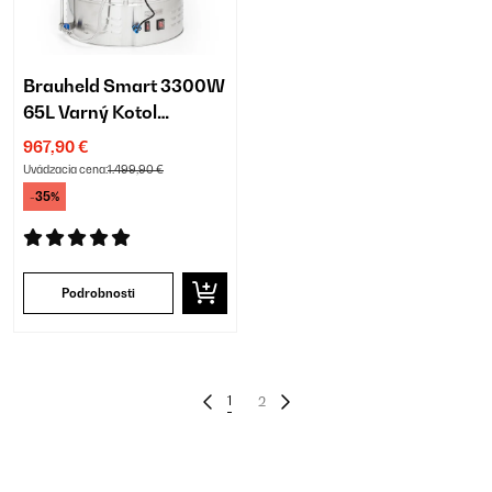
Brauheld Smart 3300W
65L Varný Kotol
Strieborná
967,90 €
Uvádzacia cena:
1.499,90 €
-35%
Podrobnosti
1
2