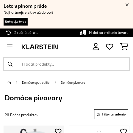
Leto v plnom prúde
Najhorúcejšie zľavy až do 55%
Nakupujte teraz
2 ročná záruka
14 dní na vrátenie tovaru
Domáce spotrebiče
Domáce pivovary
Domáce pivovary
Filter a radenie
26 Počet produktov