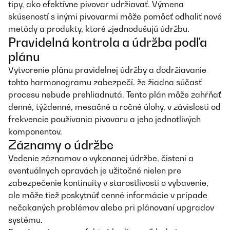
tipy, ako efektívne pivovar udržiavať. Výmena
skúseností s inými pivovarmi môže pomôcť odhaliť nové
metódy a produkty, ktoré zjednodušujú údržbu.
Pravidelná kontrola a údržba podľa
plánu
Vytvorenie plánu pravidelnej údržby a dodržiavanie
tohto harmonogramu zabezpečí, že žiadna súčasť
procesu nebude prehliadnutá. Tento plán môže zahŕňať
denné, týždenné, mesačné a ročné úlohy, v závislosti od
frekvencie používania pivovaru a jeho jednotlivých
komponentov.
Záznamy o údržbe
Vedenie záznamov o vykonanej údržbe, čistení a
eventuálnych opravách je užitočné nielen pre
zabezpečenie kontinuity v starostlivosti o vybavenie,
ale môže tiež poskytnúť cenné informácie v prípade
nečakaných problémov alebo pri plánovaní upgradov
systému.