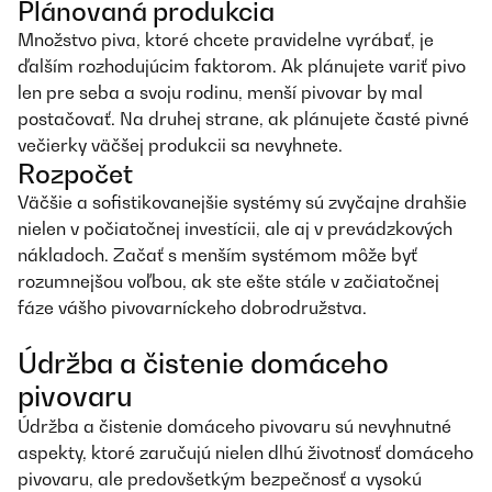
Plánovaná produkcia
Množstvo piva, ktoré chcete pravidelne vyrábať, je
ďalším rozhodujúcim faktorom. Ak plánujete variť pivo
len pre seba a svoju rodinu, menší pivovar by mal
postačovať. Na druhej strane, ak plánujete časté pivné
večierky väčšej produkcii sa nevyhnete.
Rozpočet
Väčšie a sofistikovanejšie systémy sú zvyčajne drahšie
nielen v počiatočnej investícii, ale aj v prevádzkových
nákladoch. Začať s menším systémom môže byť
rozumnejšou voľbou, ak ste ešte stále v začiatočnej
fáze vášho pivovarníckeho dobrodružstva.
Údržba a čistenie domáceho
pivovaru
Údržba a čistenie domáceho pivovaru sú nevyhnutné
aspekty, ktoré zaručujú nielen dlhú životnosť domáceho
pivovaru, ale predovšetkým bezpečnosť a vysokú