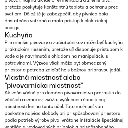
pivovar, najmä ak ide o fermentáciu a zrenie piva,
pretože poskytuje konštantnú teplotu a ochranu pred
svetlom. Dôležité je zabezpečiť, aby pivnica bola
dostatočne vetraná a mala prístup k elektrickej
energii.
Kuchyňa
Pre menšie pivovary a začiatočníkov môže byť kuchyňa
praktickým riešením, pretože už disponuje prístupom k
vode a je navrhnutá s ohľadom na manipuláciu s
potravinami. Výzvou však môže byť obmedzený
priestor a potreba zdieľať ho s bežnou prípravou jedál.
Vlastná miestnosť alebo
"pivovarnícka miestnosť"
Ak vaša vášeň pre domáce pivovarníctvo prerastie do
väčších rozmerov, zvážte vyčlenenie špeciálnej
miestnosti len na tento účel. Táto možnosť vám
poskytne najviac slobody pri prispôsobovaní priestoru
podľa potrieb výroby piva, vrátane inštalácie špeciálnej
ventilácie, vodovodných prípojok a prispôsobeného