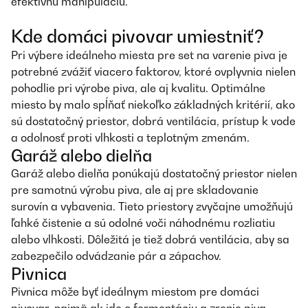
efektívnu manipuláciu.
Kde domáci pivovar umiestniť?
Pri výbere ideálneho miesta pre set na varenie piva je
potrebné zvážiť viacero faktorov, ktoré ovplyvnia nielen
pohodlie pri výrobe piva, ale aj kvalitu. Optimálne
miesto by malo spĺňať niekoľko základných kritérií, ako
sú dostatočný priestor, dobrá ventilácia, prístup k vode
a odolnosť proti vlhkosti a teplotným zmenám.
Garáž alebo dielňa
Garáž alebo dielňa ponúkajú dostatočný priestor nielen
pre samotnú výrobu piva, ale aj pre skladovanie
surovín a vybavenia. Tieto priestory zvyčajne umožňujú
ľahké čistenie a sú odolné voči náhodnému rozliatiu
alebo vlhkosti. Dôležitá je tiež dobrá ventilácia, aby sa
zabezpečilo odvádzanie pár a zápachov.
Pivnica
Pivnica môže byť ideálnym miestom pre domáci