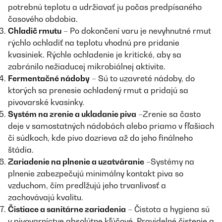
potrebnú teplotu a udržiavať ju počas predpísaného
časového obdobia.
Chladič rmutu
– Po dokončení varu je nevyhnutné rmut
rýchlo ochladiť na teplotu vhodnú pre pridanie
kvasiniek. Rýchle ochladenie je kritické, aby sa
zabránilo nežiaducej mikrobiálnej aktivite.
Fermentačné nádoby
– Sú to uzavreté nádoby, do
ktorých sa prenesie ochladený rmut a pridajú sa
pivovarské kvasinky.
Systém na zrenie a ukladanie piva
–Zrenie sa často
deje v samostatných nádobách alebo priamo v fľašiach
či súdkoch, kde pivo dozrieva až do jeho finálneho
štádia.
Zariadenie na plnenie a uzatváranie
–Systémy na
plnenie zabezpečujú minimálny kontakt piva so
vzduchom, čím predlžujú jeho trvanlivosť a
zachovávajú kvalitu.
Čistiace a sanitárne zariadenia
– Čistota a hygiena sú
v pivovarníctve absolútne kľúčové. Pravidelné čistenie a