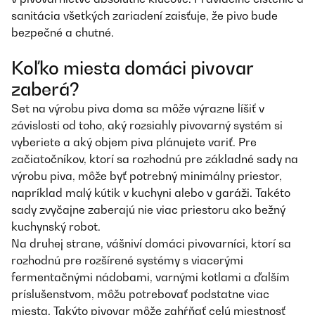
sanitácia všetkých zariadení zaisťuje, že pivo bude
bezpečné a chutné.
Koľko miesta domáci pivovar
zaberá?
Set na výrobu piva doma sa môže výrazne líšiť v
závislosti od toho, aký rozsiahly pivovarný systém si
vyberiete a aký objem piva plánujete variť. Pre
začiatočníkov, ktorí sa rozhodnú pre základné sady na
výrobu piva, môže byť potrebný minimálny priestor,
napríklad malý kútik v kuchyni alebo v garáži. Takéto
sady zvyčajne zaberajú nie viac priestoru ako bežný
kuchynský robot.
Na druhej strane, vášniví domáci pivovarníci, ktorí sa
rozhodnú pre rozšírené systémy s viacerými
fermentačnými nádobami, varnými kotlami a ďalším
príslušenstvom, môžu potrebovať podstatne viac
miesta. Takýto pivovar môže zahŕňať celú miestnosť