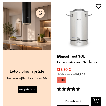
Maischfest 30L
Fermentačná Nádoba
Strieborná
139,90 €
Leto v plnom prúde
Uvádzacia cena:
199,90 €
Najhorúcejšie zľavy až do 55%
-30%
Nakupujte teraz
Podrobnosti