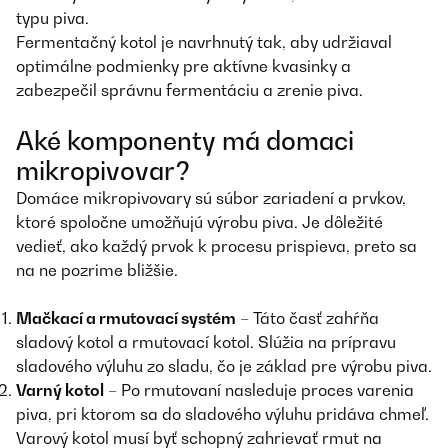
typu piva.
Fermentačný kotol je navrhnutý tak, aby udržiaval
optimálne podmienky pre aktívne kvasinky a
zabezpečil správnu fermentáciu a zrenie piva.
Aké komponenty má domaci
mikropivovar?
Domáce mikropivovary sú súbor zariadení a prvkov,
ktoré spoločne umožňujú výrobu piva. Je dôležité
vedieť, ako každý prvok k procesu prispieva, preto sa
na ne pozrime bližšie.
Mačkací a rmutovací systém
– Táto časť zahŕňa
sladový kotol a rmutovací kotol. Slúžia na prípravu
sladového výluhu zo sladu, čo je základ pre výrobu piva.
Varný kotol
– Po rmutovaní nasleduje proces varenia
piva, pri ktorom sa do sladového výluhu pridáva chmeľ.
Varový kotol musí byť schopný zahrievať rmut na