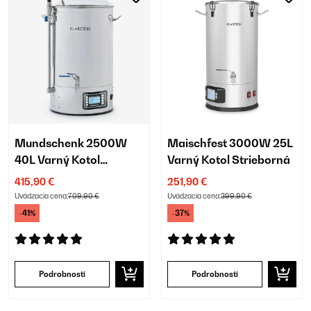
Mundschenk 2500W
Maischfest 3000W 25L
40L Varný Kotol
Varný Kotol Strieborná
Strieborná
415,90 €
251,90 €
Uvádzacia cena:
709,90 €
Uvádzacia cena:
399,90 €
-41%
-37%
Podrobnosti
Podrobnosti