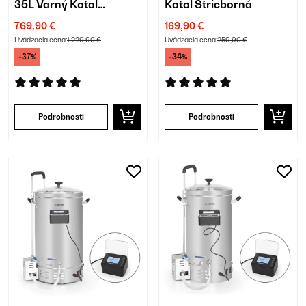
35L Varný Kotol
Kotol Strieborná
Strieborná
769,90 €
169,90 €
Uvádzacia cena:
1.229,90 €
Uvádzacia cena:
259,90 €
-37%
-34%
Podrobnosti
Podrobnosti