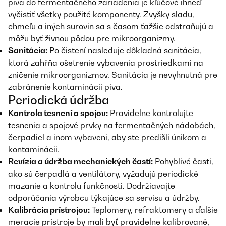
piva do fermentačného zariadenia je kľúčové ihneď
vyčistiť všetky použité komponenty. Zvyšky sladu,
chmeľu a iných surovín sa s časom ťažšie odstraňujú a
môžu byť živnou pôdou pre mikroorganizmy.
Sanitácia:
Po čistení nasleduje dôkladná sanitácia,
ktorá zahŕňa ošetrenie vybavenia prostriedkami na
zničenie mikroorganizmov. Sanitácia je nevyhnutná pre
zabránenie kontaminácii piva.
Periodická údržba
Kontrola tesnení a spojov:
Pravidelne kontrolujte
tesnenia a spojové prvky na fermentačných nádobách,
čerpadiel a inom vybavení, aby ste predišli únikom a
kontaminácii.
Revízia a údržba mechanických častí:
Pohyblivé časti,
ako sú čerpadlá a ventilátory, vyžadujú periodické
mazanie a kontrolu funkčnosti. Dodržiavajte
odporúčania výrobcu týkajúce sa servisu a údržby.
Kalibrácia prístrojov:
Teplomery, refraktomery a ďalšie
meracie prístroje by mali byť pravidelne kalibrované,