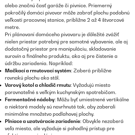
alebo značnú časť garáže či pivnice. Priemerný
pokročilý domáci pivovar môže zabrať plochu podobnú
veľkosti pracovnej stanice, približne 2 až 4 štvorcové
metre.
Pri plánovaní domáceho pivovaru je dôležité zvážiť
nielen priestor potrebný pre samotné vybavenie, ale aj
dodatočný priestor pre manipuláciu, skladovanie
surovín a finálneho produktu, ako aj pre čistenie a
údržbu zariadenia. Napríklad:
Mačkací a rmutovací systém
: Zaberá približne
rovnakú plochu ako stôl.
Varový kotol a chladič rmutu
: Vyžadujú miesto
porovnateľné s veľkým kuchynským spotrebičom.
Fermentačné nádoby
: Môžu byť umiestnené vertikálne
a niektoré modely sú navrhnuté tak, aby zaberali
minimálne množstvo podlahovej plochy.
Plniace a uzatváracie zariadenie
: Obvykle nezaberá
veľa miesta, ale vyžaduje si pohodlný prístup pre