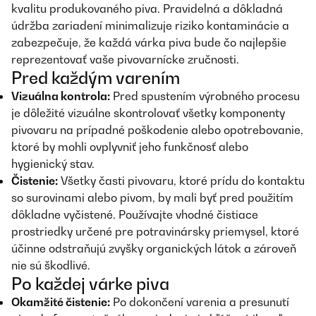
kvalitu produkovaného piva. Pravidelná a dôkladná
údržba zariadení minimalizuje riziko kontaminácie a
zabezpečuje, že každá várka piva bude čo najlepšie
reprezentovať vaše pivovarnícke zručnosti.
Pred každým varením
Vizuálna kontrola:
Pred spustením výrobného procesu
je dôležité vizuálne skontrolovať všetky komponenty
pivovaru na prípadné poškodenie alebo opotrebovanie,
ktoré by mohli ovplyvniť jeho funkčnosť alebo
hygienický stav.
Čistenie:
Všetky časti pivovaru, ktoré prídu do kontaktu
so surovinami alebo pivom, by mali byť pred použitím
dôkladne vyčistené. Používajte vhodné čistiace
prostriedky určené pre potravinársky priemysel, ktoré
účinne odstraňujú zvyšky organických látok a zároveň
nie sú škodlivé.
Po každej várke piva
Okamžité čistenie:
Po dokončení varenia a presunutí