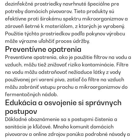
dezinfekčné prostriedky navrhnuté špeciálne pre
potreby domácich pivovarov. Tieto produkty sú
efektívne proti širokému spektru mikroorganizmov a
zároveň šetrné k materiálom, z ktorých je vyrobený.
Použitie týchto prostriedkov podľa pokynov výrobcu
môže výrazne uľahčiť proces údržby.
Preventívne opatrenia
Preventívne opatrenia, ako je použitie filtrov na vodu a
vzduch, môžu tiež znižovať riziko kontaminácie. Filtre
na vodu môžu odstraňovať nežiaduce látky z vody
používanej pri varení piva, zatiaľ čo filtre na vzduch
môžu zabrániť vstupu prachu a mikroorganizmov do
fermentačných nádob.
Edukácia a osvojenie si správnych
postupov
Dôkladné oboznámenie sa s postupmi čistenia a
sanitácie je kľúčové. Mnoho komunít domácich
pivovarov a online zdrojov ponúka podrobné návody a