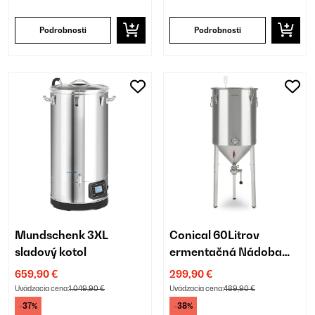
Podrobnosti
Podrobnosti
Mundschenk 3XL
Conical 60Litrov
sladový kotol
ermentačná Nádoba
Strieborná
659,90 €
299,90 €
Uvádzacia cena:
1.049,90 €
Uvádzacia cena:
489,90 €
-37%
-38%