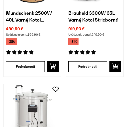
Mundschenk 2500W
Brauheld 3300W 65L
40L Varný Kotol
Varný Kotol Strieborná
Medená
490,90 €
919,90 €
Uvádzacia cena:
799,90 €
Uvádzacia cena:
1.349,90 €
-38%
-31%
Podrobnosti
Podrobnosti