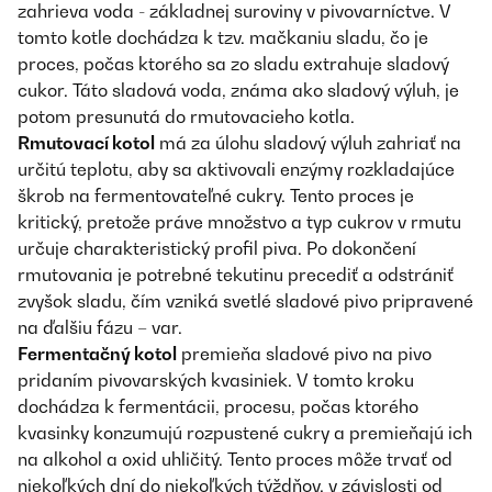
zahrieva voda - základnej suroviny v pivovarníctve. V
tomto kotle dochádza k tzv. mačkaniu sladu, čo je
proces, počas ktorého sa zo sladu extrahuje sladový
cukor. Táto sladová voda, známa ako sladový výluh, je
potom presunutá do rmutovacieho kotla.
Rmutovací kotol
má za úlohu sladový výluh zahriať na
určitú teplotu, aby sa aktivovali enzýmy rozkladajúce
škrob na fermentovateľné cukry. Tento proces je
kritický, pretože práve množstvo a typ cukrov v rmutu
určuje charakteristický profil piva. Po dokončení
rmutovania je potrebné tekutinu precediť a odstrániť
zvyšok sladu, čím vzniká svetlé sladové pivo pripravené
na ďalšiu fázu – var.
Fermentačný kotol
premieňa sladové pivo na pivo
pridaním pivovarských kvasiniek. V tomto kroku
dochádza k fermentácii, procesu, počas ktorého
kvasinky konzumujú rozpustené cukry a premieňajú ich
na alkohol a oxid uhličitý. Tento proces môže trvať od
niekoľkých dní do niekoľkých týždňov, v závislosti od