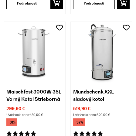
Podrobnosti
Podrobnosti
Maischfest 3000W 35L
Mundschenk XXL
Varný Kotol Strieborná
sladový kotol
299,90 €
519,90 €
Uvádzacia cena:
439,90 €
Uvádzacia cena:
829,90 €
-31%
-37%