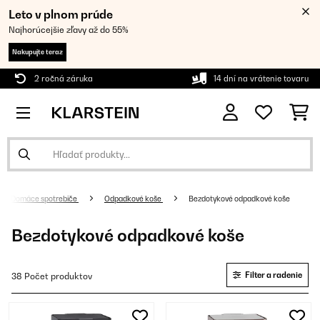
Leto v plnom prúde
Najhorúcejšie zľavy až do 55%
Nakupujte teraz
2 ročná záruka
14 dní na vrátenie tovaru
Domáce spotrebiče
Odpadkové koše
Bezdotykové odpadkové koše
Bezdotykové odpadkové koše
Filter a radenie
38 Počet produktov