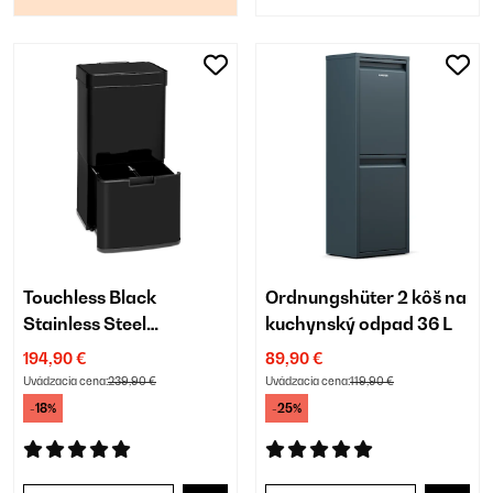
Touchless Black
Ordnungshüter 2 kôš na
Stainless Steel
kuchynský odpad 36 L
odpadkový kôš
194,90 €
89,90 €
Uvádzacia cena:
239,90 €
Uvádzacia cena:
119,90 €
-18%
-25%