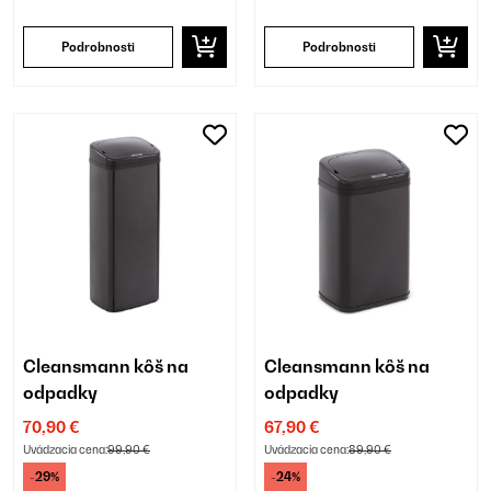
Podrobnosti
Podrobnosti
Cleansmann kôš na
Cleansmann kôš na
odpadky
odpadky
70,90 €
67,90 €
Uvádzacia cena:
99,90 €
Uvádzacia cena:
89,90 €
-29%
-24%