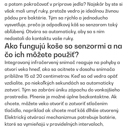
a potom pokračovať v príprave jedla? Najskôr by ste si
však mali umyť ruky, pretože vedro je ideálnou živnou
pôdou pre baktérie. Tým sa rýchlo a jednoducho
vysvetľuje, prečo je odpadkový kôš so senzorom taký
obľúbený. Otvára sa automaticky, aby sa s ním
nedostali do kontaktu vaše ruky.
Ako fungujú koše so senzormi a na
čo ich môžete použiť?
Integrovaný infračervený snímač reaguje na pohyby a
otvorí veko hneď, ako sa ocitnete v dosahu snímača
približne 15 až 20 centimetrov. Keď sa od vedra opäť
vzdialite, po niekoľkých sekundách sa automaticky
zatvorí. Tým sa zabráni úniku zápachu do vonkajšieho
prostredia. Plnenie je možné úplne bezkontaktne. Ak
chcete, môžete veko otvoriť a zatvoriť stlačením
tlačidla, napríklad ak chcete mať kôš dlhšie otvorený.
Elektrický otvárací mechanizmus potrebuje batérie,
ktoré sa vymieňajú v pravidelných intervaloch,