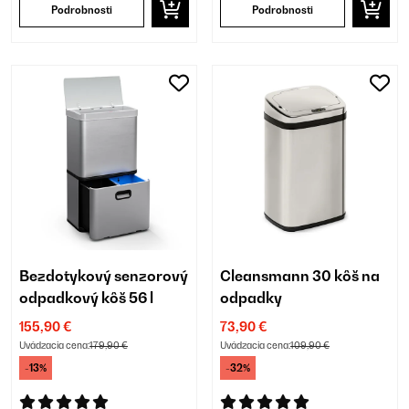
Podrobnosti
Podrobnosti
Bezdotykový senzorový
Cleansmann 30 kôš na
odpadkový kôš 56 l
odpadky
155,90 €
73,90 €
Uvádzacia cena:
179,90 €
Uvádzacia cena:
109,90 €
-13%
-32%