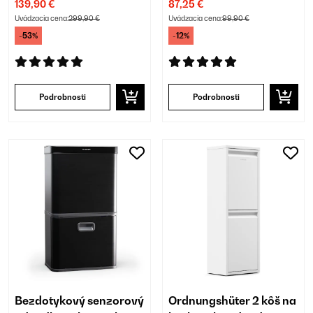
139,90 €
87,25 €
Uvádzacia cena:
299,90 €
Uvádzacia cena:
99,90 €
-53%
-12%
Podrobnosti
Podrobnosti
Bezdotykový senzorový
Ordnungshüter 2 kôš na