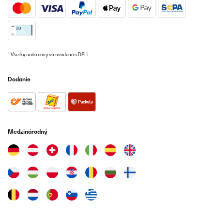
* Všetky naše ceny sú uvedené s DPH.
Dodanie
Medzinárodný