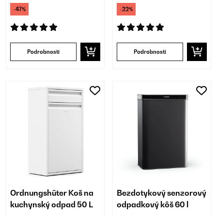
-47%
-22%
Podrobnosti
Podrobnosti
Ordnungshüter Koš na
Bezdotykový senzorový
kuchynský odpad 50 L
odpadkový kôš 60 l