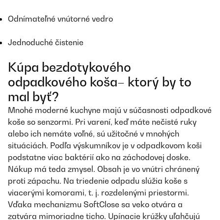
Odnímateľné vnútorné vedro
Jednoduché čistenie
Kúpa bezdotykového
odpadkového koša– ktorý by to
mal byť?
Mnohé moderné kuchyne majú v súčasnosti odpadkové
koše so senzormi. Pri varení, keď máte nečisté ruky
alebo ich nemáte voľné, sú užitočné v mnohých
situáciách. Podľa výskumníkov je v odpadkovom koši
podstatne viac baktérií ako na záchodovej doske.
Nákup má teda zmysel. Obsah je vo vnútri chránený
proti zápachu. Na triedenie odpadu slúžia koše s
viacerými komorami, t. j. rozdelenými priestormi.
Vďaka mechanizmu SoftClose sa veko otvára a
zatvára mimoriadne ticho. Upínacie krúžky uľahčujú