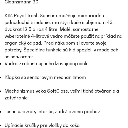
Cleansmann 30
Kôš Royal Trash Sensor umožňuje mimoriadne
jednoduché triedenie: má štyri koše s objemom 43,
dvakrát 12,5 a raz 4 litre. Malé, samostatne
vyberateľné 4-litrové vedro môžete použiť napríklad na
organický odpad. Pred nákupom si overte svoje
potreby. Špeciálne funkcie sú k dispozícii v modeloch
so senzorom:
Vedro z robustnej nehrdzavejúcej ocele
Klapka so senzorovým mechanizmom
Mechanizmus veka SoftClose, veľmi tiché otváranie a
zatváranie
Tesne uzavretý interiér, zadržiavanie pachov
Upínacie krúžky pre vložky do koša