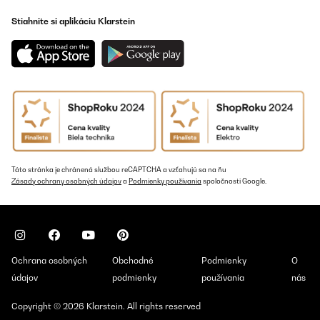
Stiahnite si aplikáciu Klarstein
Táto stránka je chránená službou reCAPTCHA a vzťahujú sa na ňu
Zásady ochrany osobných údajov
a
Podmienky používania
spoločnosti Google.
Ochrana osobných
Obchodné
Podmienky
O
údajov
podmienky
používania
nás
Copyright © 2026 Klarstein. All rights reserved