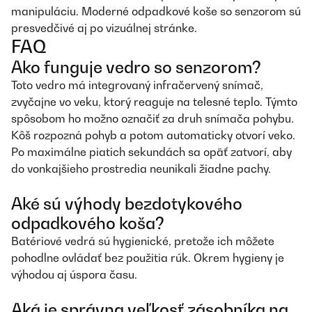
manipuláciu. Moderné odpadkové koše so senzorom sú
presvedčivé aj po vizuálnej stránke.
FAQ
Ako funguje vedro so senzorom?
Toto vedro má integrovaný infračervený snímač,
zvyčajne vo veku, ktorý reaguje na telesné teplo. Týmto
spôsobom ho možno označiť za druh snímača pohybu.
Kôš rozpozná pohyb a potom automaticky otvorí veko.
Po maximálne piatich sekundách sa opäť zatvorí, aby
do vonkajšieho prostredia neunikali žiadne pachy.
Aké sú výhody bezdotykového
odpadkového koša?
Batériové vedrá sú hygienické, pretože ich môžete
pohodlne ovládať bez použitia rúk. Okrem hygieny je
výhodou aj úspora času.
Aká je správna veľkosť zásobníka na