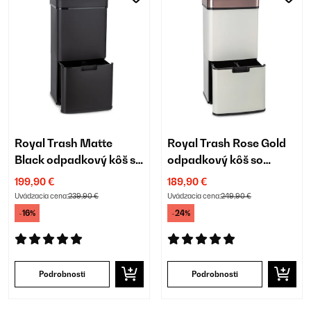
Royal Trash Matte
Royal Trash Rose Gold
Black odpadkový kôš so
odpadkový kôš so
senzorom
senzorom
199,90 €
189,90 €
Uvádzacia cena:
239,90 €
Uvádzacia cena:
249,90 €
-16%
-24%
Podrobnosti
Podrobnosti