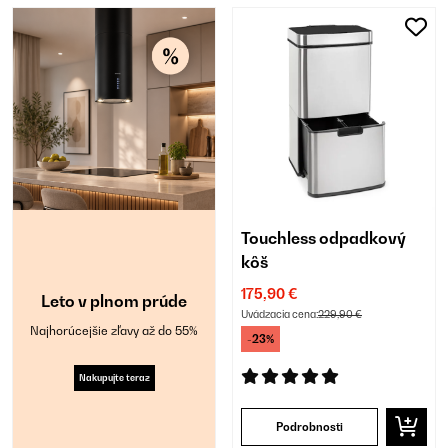
Touchless odpadkový
kôš
175,90 €
Leto v plnom prúde
Uvádzacia cena:
229,90 €
Najhorúcejšie zľavy až do 55%
-23%
Nakupujte teraz
Podrobnosti