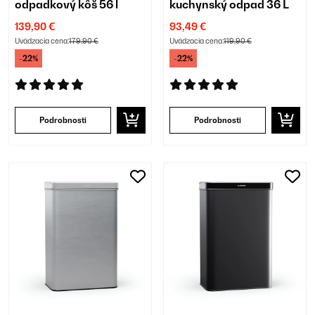
odpadkový kôš 56 l
kuchynský odpad 36 L
139,90 €
93,49 €
Uvádzacia cena:
179,90 €
Uvádzacia cena:
119,90 €
-22%
-22%
Podrobnosti
Podrobnosti