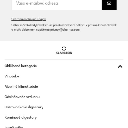
Ochrana osobných údajov
Odber môžete kedykoľvek zrušiť prostredníctvom odkazu v pätičke ktoréhokoľvek
e-mailu alebo nám napíšte na
privacy@chal-tec.com
.
Obľúbené kategórie
Vinotéky
Mobilné klimatizácie
Odvlhčovače vzduchu
Ostrovčekové digestory
Komínové digestory
Infražiariče