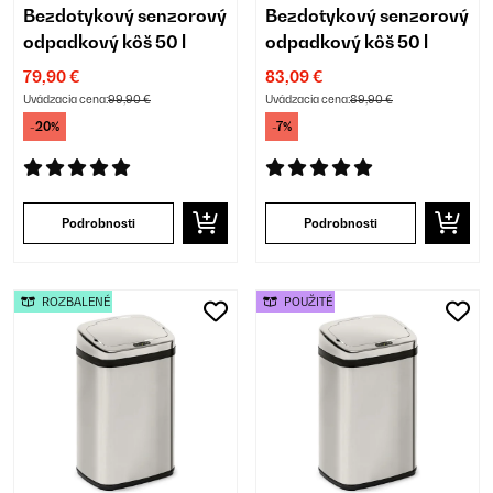
Bezdotykový senzorový
Bezdotykový senzorový
odpadkový kôš 50 l
odpadkový kôš 50 l
79,90 €
83,09 €
Uvádzacia cena:
99,90 €
Uvádzacia cena:
89,90 €
-20%
-7%
Podrobnosti
Podrobnosti
ROZBALENÉ
POUŽITÉ