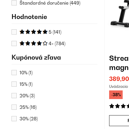
Štandardné doručenie
(449)
Hodnotenie
5
(141)
4+
(784)
Kupónová zľava
Stre
magne
10%
(1)
trena
389,90
15%
(1)
Uvádzacia 
-38%
20%
(3)
25%
(16)
30%
(28)