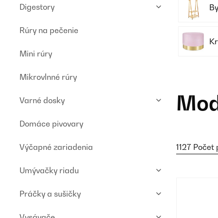
Digestory
By
Rúry na pečenie
Kr
Mini rúry
Mikrovlnné rúry
Mod
Varné dosky
Domáce pivovary
Výčapné zariadenia
1127 Počet
Umývačky riadu
Práčky a sušičky
Vysávače