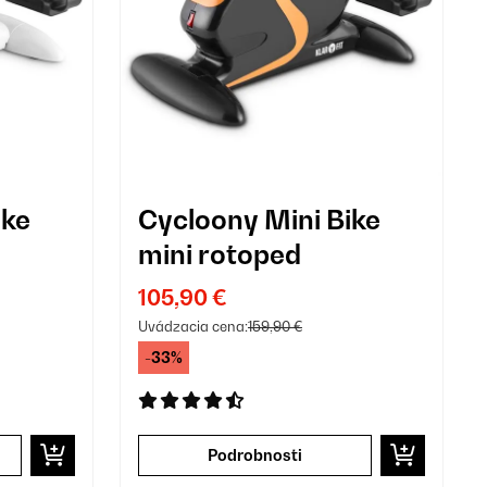
ike
Cycloony Mini Bike
mini rotoped
105,90 €
Uvádzacia cena:
159,90 €
-33%
Podrobnosti