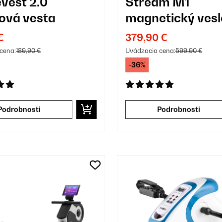
evest 2.0
Stream M1
ová vesta
magnetický vesl
trenažér
€
379,90 €
cena:
189,90 €
Uvádzacia cena:
599,90 €
-36%
Podrobnosti
Podrobnosti