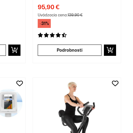
i
šípky s dvierkami
95,90 €
Uvádzacia cena:
139,90 €
-31%
Podrobnosti