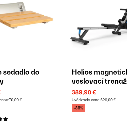
le sedadlo do
Helios magnetic
y
veslovací trenaž
€
389,90 €
cena:
79,90 €
Uvádzacia cena:
629,90 €
-38%