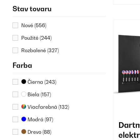
35%
(94)
Stav tovaru
40%
(6)
Nové
(556)
45%
(64)
Použité
(244)
50%
(8)
Rozbalené
(327)
55%
(149)
Farba
Čierna
(243)
Biela
(157)
Viacfarebná
(132)
Modrá
(97)
Dartm
Drevo
(88)
elekt