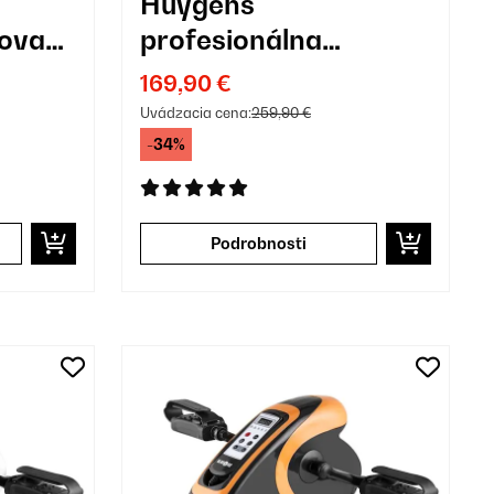
Huygens
ovací
profesionálna
meteorologická
169,90 €
stanica
Uvádzacia cena:
259,90 €
-34%
Podrobnosti