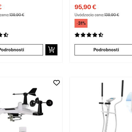
 s dvierkami
šípky s dvierkam
€
95,90 €
cena:
139,90 €
Uvádzacia cena:
139,90 €
-31%
Podrobnosti
Podrobnosti