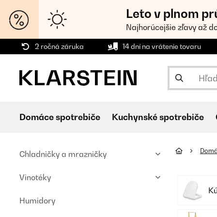
Leto v plnom pr
Najhorúcejšie zľavy až d
2 ročná záruka
14 dní na vrátenie tovaru
Domáce spotrebiče
Kuchynské spotrebiče
Domá
Chladničky a mrazničky
Vinotéky
Kú
Humidory