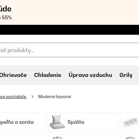
úde
o 55%
Ohrievače
Chladenie
Úprava vzduchu
Grily
ce spotrebiče
Moderné bývanie
peľňa a sanita
Spálňa