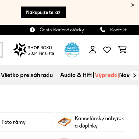
Nakupujte teraz
Často kladené otázky
Kontakt
Všetko pre záhradu
Audio & Hifi
Výpredaj
Novink
Kancelársky nábytok
Foto rámy
a doplnky