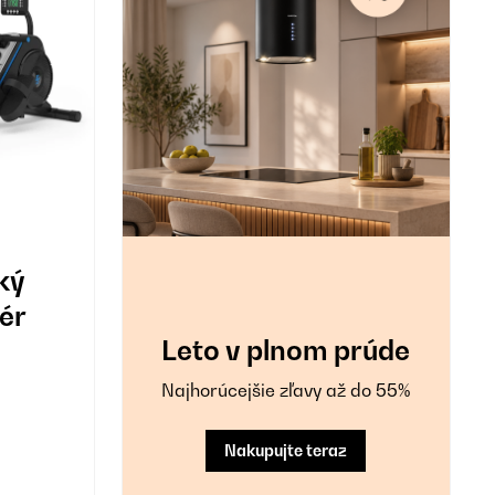
ký
ér
Leto v plnom prúde
Najhorúcejšie zľavy až do 55%
Nakupujte teraz