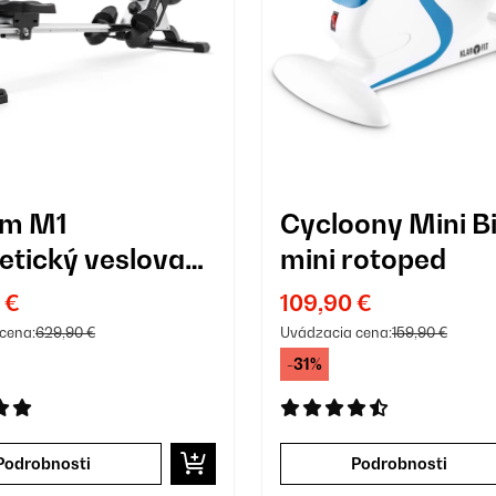
am M1
Cycloony Mini B
tický veslovací
mini rotoped
žér
 €
109,90 €
cena:
629,90 €
Uvádzacia cena:
159,90 €
-31%
Podrobnosti
Podrobnosti