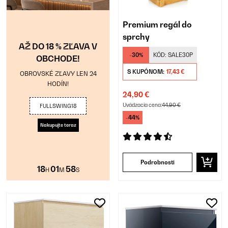
Premium regál do
sprchy
AŽ DO 18 % ZĽAVA V
-30%
KÓD:
SALE30P
OBCHODE!
S KUPÓNOM:
17,43 €
OBROVSKÉ ZĽAVY LEN 24
HODÍN!
24,90 €
Uvádzacia cena:
44,90 €
FULLSWING18
-44%
Nakupujte teraz
Podrobnosti
18
01
57
H
M
S