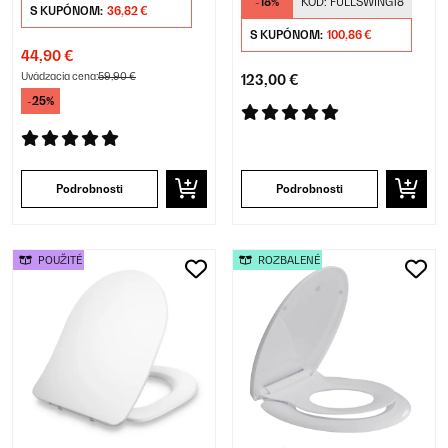
-18%
KÓD:
FULLSWING18
S KUPÓNOM:
36,82 €
S KUPÓNOM:
100,86 €
44,90 €
Uvádzacia cena:
59,90 €
123,00 €
-25%
Podrobnosti
Podrobnosti
POUŽITÉ
ROZBALENÉ