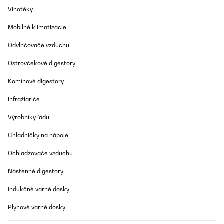
Vinotéky
Mobilné klimatizácie
Odvlhčovače vzduchu
Ostrovčekové digestory
Komínové digestory
Infražiariče
Výrobníky ľadu
Chladničky na nápoje
Ochladzovače vzduchu
Nástenné digestory
Indukčné varné dosky
Plynové varné dosky