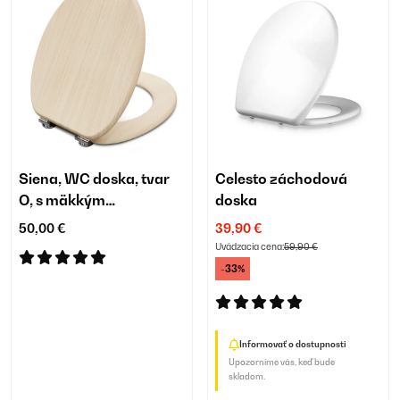
Siena, WC doska, tvar
Celesto záchodová
O, s mäkkým
doska
zatváraním,
50,00 €
39,90 €
antibakteriálne
Uvádzacia cena:
59,90 €
-33%
Informovať o dostupnosti
Upozorníme vás, keď bude
skladom.