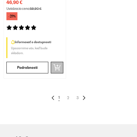
46,90 €
Uvádzacia cena:
59,90 €
-21%
Informovať o dostupnosti
Upozorníme vás, keď bude
skladom.
Podrobnosti
1
2
3