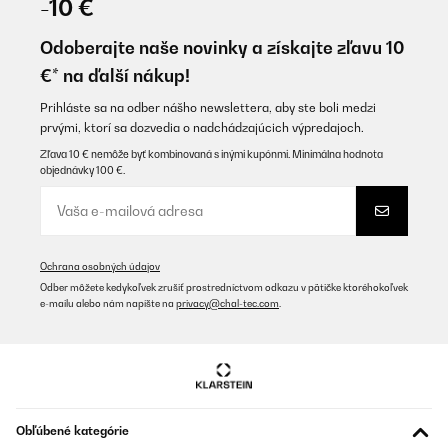
-10 €
Odoberajte naše novinky a získajte zľavu 10
€* na ďalší nákup!
Prihláste sa na odber nášho newslettera, aby ste boli medzi
prvými, ktorí sa dozvedia o nadchádzajúcich výpredajoch.
Zľava 10 € nemôže byť kombinovaná s inými kupónmi. Minimálna hodnota
objednávky 100 €.
Ochrana osobných údajov
Odber môžete kedykoľvek zrušiť prostredníctvom odkazu v pätičke ktoréhokoľvek
e-mailu alebo nám napíšte na
privacy@chal-tec.com
.
Obľúbené kategórie