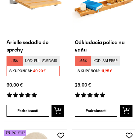
Arielle sedadlo do
Odkladacia polica na
sprchy
vaňu
-18%
KÓD:
FULLSWING18
-55%
KÓD:
SALE55P
S KUPÓNOM:
49,20 €
S KUPÓNOM:
11,25 €
60,00 €
25,00 €
Podrobnosti
Podrobnosti
POUŽITÉ