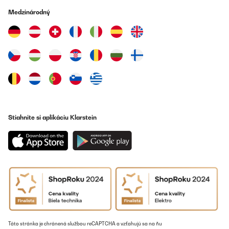
Medzinárodný
Stiahnite si aplikáciu Klarstein
Táto stránka je chránená službou reCAPTCHA a vzťahujú sa na ňu