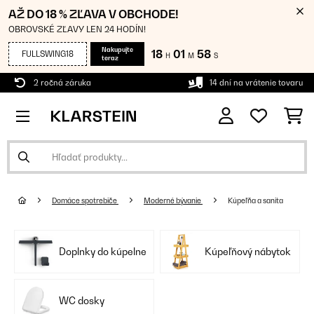
AŽ DO 18 % ZĽAVA V OBCHODE!
OBROVSKÉ ZĽAVY LEN 24 HODÍN!
Nakupujte
18
01
57
FULLSWING18
H
M
S
teraz
2 ročná záruka
14 dní na vrátenie tovaru
Domáce spotrebiče
Moderné bývanie
Kúpeľňa a sanita
Doplnky do kúpelne
Kúpeľňový nábytok
WC dosky