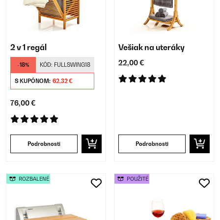
2 v 1 regál
Vešiak na uteráky
22,00 €
-18%
KÓD:
FULLSWING18
S KUPÓNOM:
62,32 €
76,00 €
Podrobnosti
Podrobnosti
ROZBALENÉ
POUŽITÉ