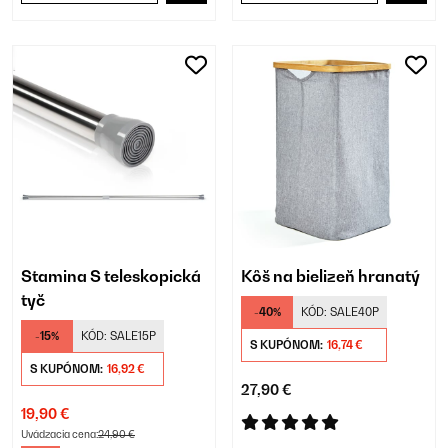
Stamina S teleskopická
Kôš na bielizeň hranatý
tyč
-40%
KÓD:
SALE40P
-15%
KÓD:
SALE15P
S KUPÓNOM:
16,74 €
S KUPÓNOM:
16,92 €
27,90 €
19,90 €
Uvádzacia cena:
24,90 €