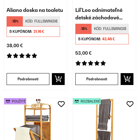
Aliano doska na toaletu
Lil'Loo odnímateľné
detské záchodové
-18%
KÓD:
FULLSWING18
sedadlo
-18%
KÓD:
FULLSWING18
S KUPÓNOM:
31,16 €
S KUPÓNOM:
43,46 €
38,00 €
53,00 €
Podrobnosti
Podrobnosti
POUŽITÉ
ROZBALENÉ