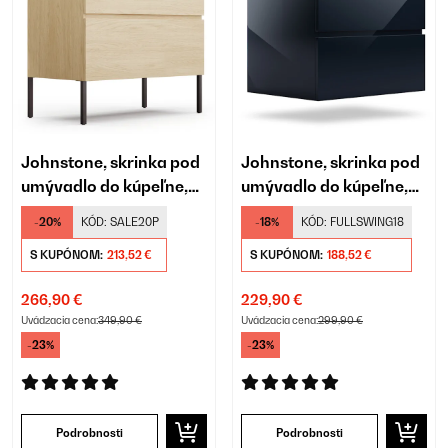
Johnstone, skrinka pod
Johnstone, skrinka pod
umývadlo do kúpeľne,
umývadlo do kúpeľne,
umývadlo
umývadlo
-20%
KÓD:
SALE20P
-18%
KÓD:
FULLSWING18
S KUPÓNOM:
213,52 €
S KUPÓNOM:
188,52 €
266,90 €
229,90 €
Uvádzacia cena:
349,90 €
Uvádzacia cena:
299,90 €
-23%
-23%
Podrobnosti
Podrobnosti