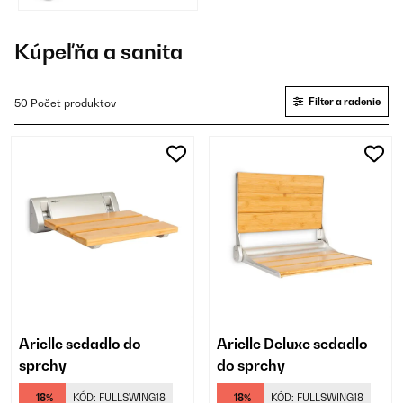
Kúpeľňa a sanita
Filter a radenie
50 Počet produktov
Arielle sedadlo do
Arielle Deluxe sedadlo
sprchy
do sprchy
-18%
KÓD:
FULLSWING18
-18%
KÓD:
FULLSWING18