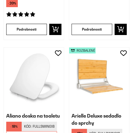
-20%
Podrobnosti
Podrobnosti
ROZBALENÉ
Aliano doska na toaletu
Arielle Deluxe sedadlo
do sprchy
-18%
KÓD:
FULLSWING18