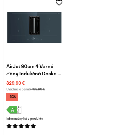
AirJet 90cm 4 Varné
Zóny Indukčná Doska s
Odsávaním Antracit
829,90 €
Uvádzacia cena:
1.799,90 €
-53%
Informačný list o produkte