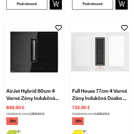
Podrobnosti
Podrobnosti
AirJet Hybrid 60cm 4
Full House 77cm 4 Varné
Varné Zóny Indukčná
Zóny Indukčná Doska s
Doska s Odsávaním
Odsávaním Biela
849,90 €
735,90 €
Čierna
Uvádzacia cena:
1.399,90 €
Uvádzacia cena:
1.199,90 €
-39%
-38%