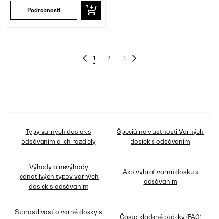
Podrobnosti
1
2
3
Typy varných dosiek s
Špeciálne vlastnosti Varných
odsávaním a ich rozdiely
dosiek s odsávaním
Výhody a nevýhody
Ako vybrať varnú dosku s
jednotlivých typov varných
odsávaním
dosiek s odsávaním
Starostlivosť o varné dosky s
Často kladené otázky (FAQ)