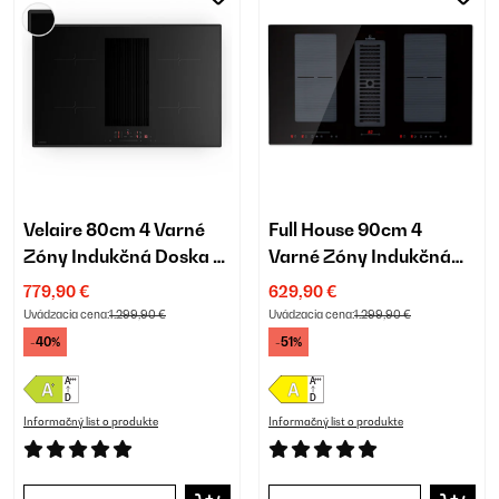
Velaire 80cm 4 Varné
Full House 90cm 4
Zóny Indukčná Doska s
Varné Zóny Indukčná
Odsávaním Čierna
Doska s Odsávaním
779,90 €
629,90 €
Čierna
Uvádzacia cena:
1.299,90 €
Uvádzacia cena:
1.299,90 €
-40%
-51%
Informačný list o produkte
Informačný list o produkte