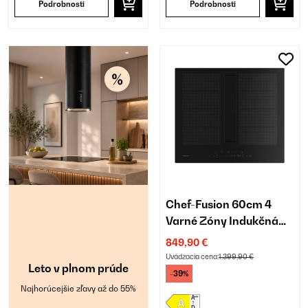
Podrobnosti
Podrobnosti
Chef-Fusion 60cm 4
Varné Zóny Indukčná
Doska s Odsávaním
849,90 €
Čierna
Uvádzacia cena:
1.399,90 €
Leto v plnom prúde
-39%
Najhorúcejšie zľavy až do 55%