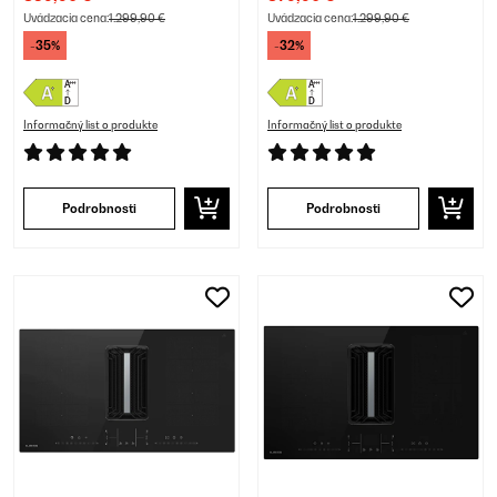
Čierna
Čierna
Uvádzacia cena:
1.299,90 €
Uvádzacia cena:
1.299,90 €
-35%
-32%
Informačný list o produkte
Informačný list o produkte
Podrobnosti
Podrobnosti