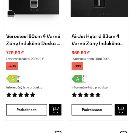
Verosteel 80cm 4 Varné
AirJet Hybrid 83cm 4
Zóny Indukčná Doska s
Varné Zóny Indukčná
Odsávaním Čierna
Doska s Odsávaním
779,90 €
969,90 €
Čierna
Uvádzacia cena:
1.299,90 €
Uvádzacia cena:
1.599,90 €
-40%
-39%
Informačný list o produkte
Informačný list o produkte
Podrobnosti
Podrobnosti