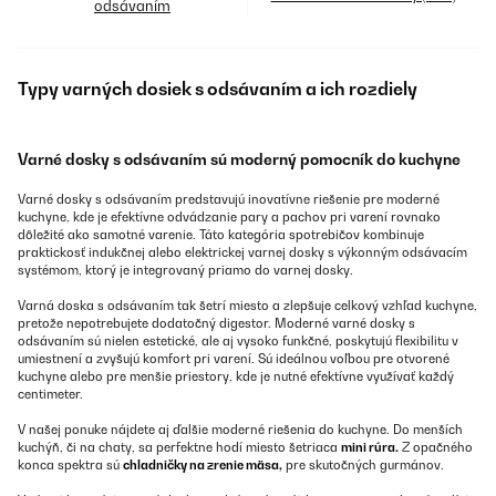
odsávaním
Typy varných dosiek s odsávaním a ich rozdiely
Varné dosky s odsávaním sú moderný pomocník do kuchyne
Varné dosky s odsávaním predstavujú inovatívne riešenie pre moderné
kuchyne, kde je efektívne odvádzanie pary a pachov pri varení rovnako
dôležité ako samotné varenie. Táto kategória spotrebičov kombinuje
praktickosť indukčnej alebo elektrickej varnej dosky s výkonným odsávacím
systémom, ktorý je integrovaný priamo do varnej dosky.
Varná doska s odsávaním tak šetrí miesto a zlepšuje celkový vzhľad kuchyne,
pretože nepotrebujete dodatočný digestor. Moderné varné dosky s
odsávaním sú nielen estetické, ale aj vysoko funkčné, poskytujú flexibilitu v
umiestnení a zvyšujú komfort pri varení. Sú ideálnou voľbou pre otvorené
kuchyne alebo pre menšie priestory, kde je nutné efektívne využívať každý
centimeter.
V našej ponuke nájdete aj ďalšie moderné riešenia do kuchyne. Do menších
kuchýň, či na chaty, sa perfektne hodí miesto šetriaca
mini rúra.
Z opačného
konca spektra sú
chladničky na zrenie mäsa,
pre skutočných gurmánov.