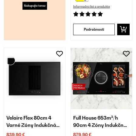
Nakupujte teraz
Informačný list o produkte
Podrobnosti
Velaire Flex 80cm 4
Full House 653m³/h
Varné Zóny Indukčná
90cm 4 Zóny Indukčná
Doska s Odsávaním
Doska s Odsávaním
839,90 €
879,90 €