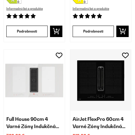
Informačný list o produkte
Informačný list o produkte
Podrobnosti
Podrobnosti
Full House 90cm 4
AirJet FlexPro 60cm 4
Varné Zóny Indukčná
Varné Zóny Indukčná
Doska s Odsávaním
Doska s Odsávaním