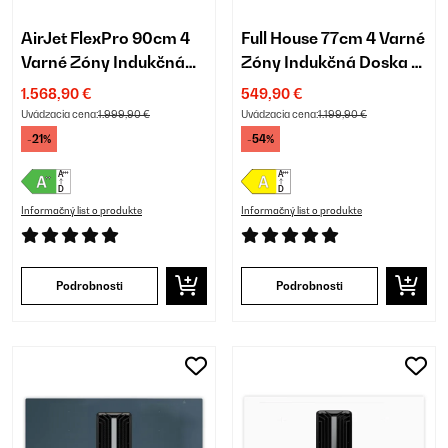
AirJet FlexPro 90cm 4
Full House 77cm 4 Varné
Varné Zóny Indukčná
Zóny Indukčná Doska s
Doska s Odsávaním
Odsávaním Čierna
1.568,90 €
549,90 €
Biela
Uvádzacia cena:
1.999,90 €
Uvádzacia cena:
1.199,90 €
-21%
-54%
Informačný list o produkte
Informačný list o produkte
Podrobnosti
Podrobnosti