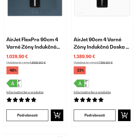
AirJet FlexPro 90cm 4
AirJet 90cm 4 Varné
Varné Zóny Indukčná
Zóny Indukčná Doska s
Doska s Odsávaním
Odsávaním Biela
1.039,90 €
1.389,90 €
Antracit
Uvádzacia cena:
1.999,90 €
Uvádzacia cena:
1.799,90 €
-48%
-22%
Informačný list o produkte
Informačný list o produkte
Podrobnosti
Podrobnosti