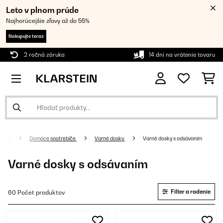
Leto v plnom prúde
Najhorúcejšie zľavy až do 55%
Nakupujte teraz
2 ročná záruka
14 dní na vrátenie tovaru
Domáce spotrebiče
Varné dosky
Varné dosky s odsávaním
Varné dosky s odsávaním
Filter a radenie
60 Počet produktov