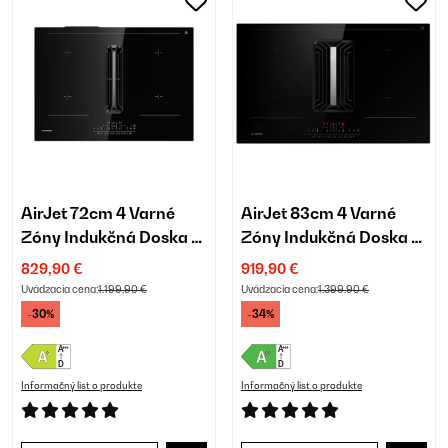
AirJet 72cm 4 Varné
AirJet 83cm 4 Varné
Zóny Indukčná Doska s
Zóny Indukčná Doska s
Odsávaním Čierna
Odsávaním Čierna
829,90 €
919,90 €
Uvádzacia cena:
1.199,90 €
Uvádzacia cena:
1.399,90 €
-30%
-34%
Informačný list o produkte
Informačný list o produkte