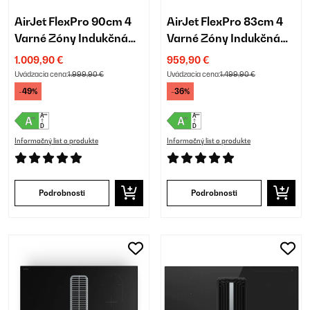
AirJet FlexPro 90cm 4
AirJet FlexPro 83cm 4
Varné Zóny Indukčná
Varné Zóny Indukčná
Doska s Odsávaním
Doska s Odsávaním
1.009,90 €
959,90 €
Čierna
Čierna
Uvádzacia cena:
1.999,90 €
Uvádzacia cena:
1.499,90 €
-49%
-36%
Informačný list o produkte
Informačný list o produkte
Podrobnosti
Podrobnosti