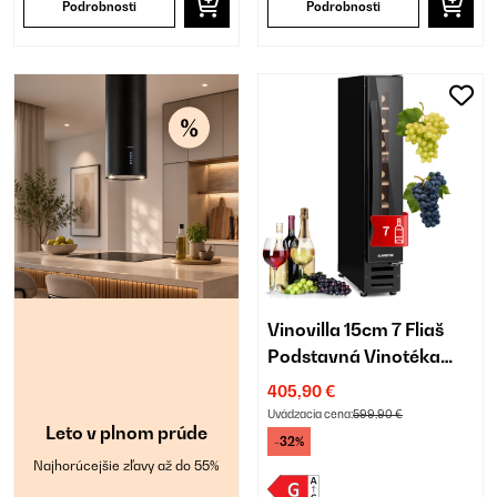
Podrobnosti
Podrobnosti
Vinovilla 15cm 7 Fliaš
Podstavná Vinotéka
Jednozónová Čierna
405,90 €
Uvádzacia cena:
599,90 €
Leto v plnom prúde
-32%
Najhorúcejšie zľavy až do 55%