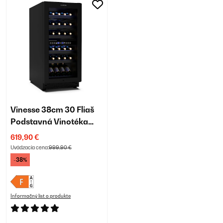
Vinesse 38cm 30 Fliaš
Podstavná Vinotéka
Dvojzónová Čierna
619,90 €
Uvádzacia cena:
999,90 €
-38%
Informačný list o produkte