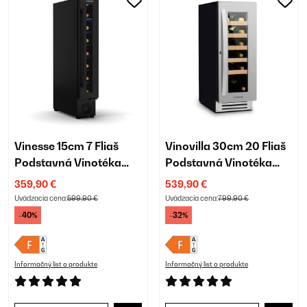
Vinesse 15cm 7 Fliaš
Vinovilla 30cm 20 Fliaš
Podstavná Vinotéka
Podstavná Vinotéka
Jednozónová Čierna
Jednozónová
359,90 €
539,90 €
Strieborná
Uvádzacia cena:
599,90 €
Uvádzacia cena:
799,90 €
-40%
-32%
Informačný list o produkte
Informačný list o produkte