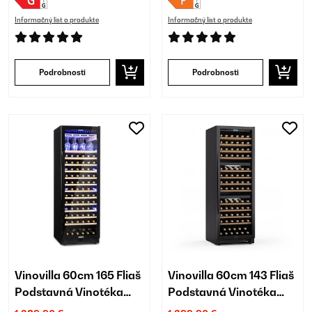
Informačný list o produkte
Informačný list o produkte
Podrobnosti
Podrobnosti
Vinovilla 60cm 165 Fliaš
Vinovilla 60cm 143 Fliaš
Podstavná Vinotéka
Podstavná Vinotéka
Jednozónová Čierna
Trojzónová Čierna