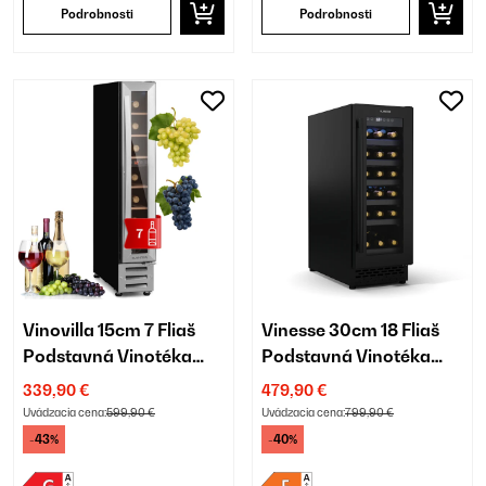
Podrobnosti
Podrobnosti
Vinovilla 15cm 7 Fliaš
Vinesse 30cm 18 Fliaš
Podstavná Vinotéka
Podstavná Vinotéka
Jednozónová
Jednozónová Čierna
339,90 €
479,90 €
Strieborná
Uvádzacia cena:
599,90 €
Uvádzacia cena:
799,90 €
-43%
-40%