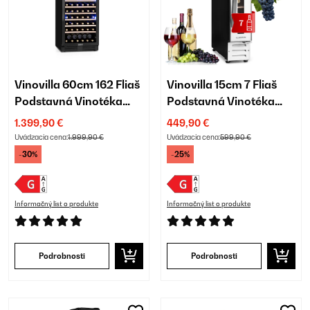
Vinovilla 60cm 162 Fliaš
Vinovilla 15cm 7 Fliaš
Podstavná Vinotéka
Podstavná Vinotéka
Dvojzónová Čierna
Jednozónová Biela
1.399,90 €
449,90 €
Uvádzacia cena:
1.999,90 €
Uvádzacia cena:
599,90 €
-30%
-25%
Informačný list o produkte
Informačný list o produkte
Podrobnosti
Podrobnosti