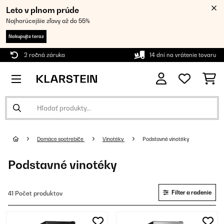
Leto v plnom prúde
Najhorúcejšie zľavy až do 55%
Nakupujte teraz
2 ročná záruka
14 dní na vrátenie tovaru
Domáce spotrebiče
Vinotéky
Podstavné vinotéky
Podstavné vinotéky
Filter a radenie
41 Počet produktov