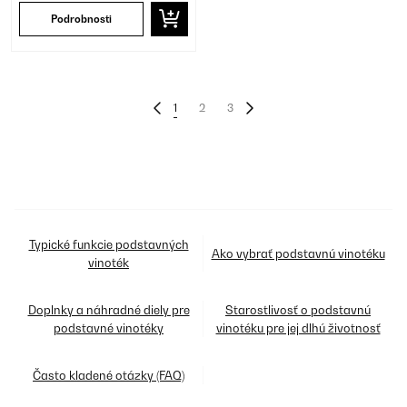
Podrobnosti
1
2
3
Typické funkcie podstavných
Ako vybrať podstavnú vinotéku
vinoték
Doplnky a náhradné diely pre
Starostlivosť o podstavnú
podstavné vinotéky
vinotéku pre jej dlhú životnosť
Často kladené otázky (FAQ)