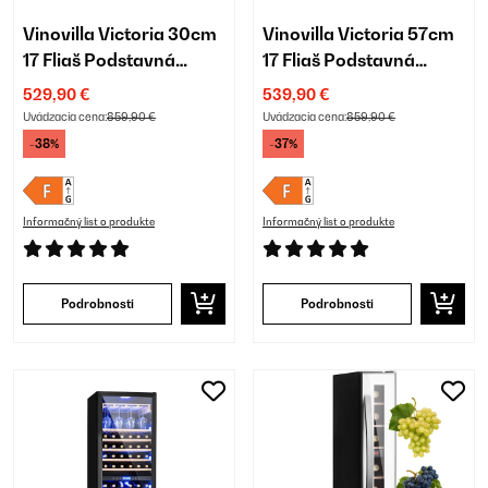
Vinovilla Victoria 30cm
Vinovilla Victoria 57cm
17 Fliaš Podstavná
17 Fliaš Podstavná
Vinotéka Dvojzónová
Vinotéka Dvojzónová
529,90 €
539,90 €
Čierna
Krémová
Uvádzacia cena:
859,90 €
Uvádzacia cena:
859,90 €
-38%
-37%
Informačný list o produkte
Informačný list o produkte
Podrobnosti
Podrobnosti