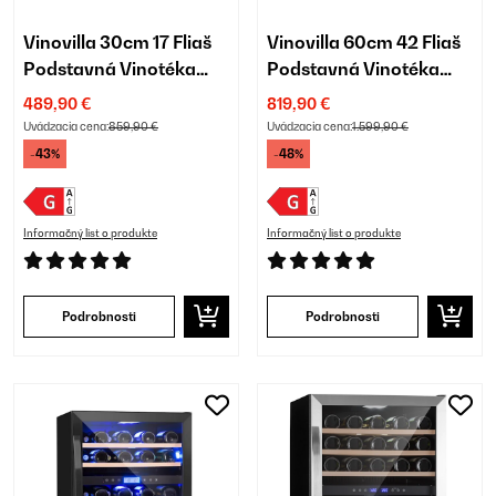
Vinovilla 30cm 17 Fliaš
Vinovilla 60cm 42 Fliaš
Podstavná Vinotéka
Podstavná Vinotéka
Dvojzónová Biela
Dvojzónová Strieborná
489,90 €
819,90 €
Uvádzacia cena:
859,90 €
Uvádzacia cena:
1.599,90 €
-43%
-48%
Informačný list o produkte
Informačný list o produkte
Podrobnosti
Podrobnosti