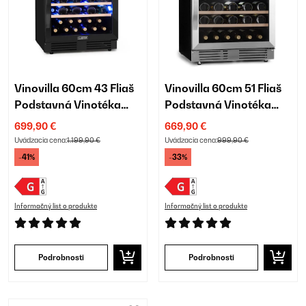
Vinovilla 60cm 43 Fliaš
Vinovilla 60cm 51 Fliaš
Podstavná Vinotéka
Podstavná Vinotéka
Dvojzónová Čierna
Dvojzónová Strieborná
699,90 €
669,90 €
Uvádzacia cena:
1.199,90 €
Uvádzacia cena:
999,90 €
-41%
-33%
Informačný list o produkte
Informačný list o produkte
Podrobnosti
Podrobnosti