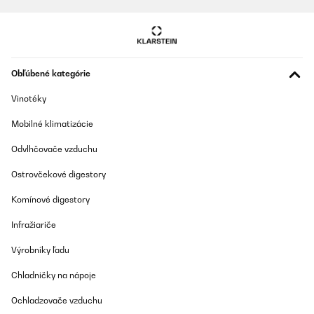
UV ochrana:
Sklenené dvierka sú zvyčajne opatrené
špeciálnym UV filtrom, ktorý chráni víno pred škodlivým
slnečným žiarením. To je dôležité, pretože UV žiarenie môže
degradovať kvalitu vína.
Antivibračná technológia:
Kompresory v podstavných
Obľúbené kategórie
vinotékach sú často vybavené antivibračným systémom,
ktorý minimalizuje otrasy. Víno je citlivé na vibrácie, ktoré
môžu ovplyvniť jeho zrenie.
Vinotéky
Elektronické ovládanie teploty:
Presné nastavenie teploty
Mobilné klimatizácie
pomocou digitálneho displeja umožňuje pohodlné ovládanie
a kontrolu. Niektoré modely ponúkajú aj alarmy, ktoré
Odvlhčovače vzduchu
upozornia na zmenu teploty.
Ostrovčekové digestory
LED osvetlenie:
Jemné vnútorné osvetlenie LED, ktoré
nielenže šetrí energiu, ale nevytvára ani nadmerné teplo,
ktoré by mohlo narušiť skladovacie podmienky.
Komínové digestory
Vlhkostný manažment:
Niektoré modely obsahujú funkciu
Infražiariče
kontroly vlhkosti, aby sa predišlo vysušeniu korkov. Ideálna
vlhkosť je 50–70 %, čo zabezpečuje správne tesnenie fliaš.
Výrobníky ľadu
Zámok dvierok:
Praktická funkcia, ktorá zabezpečí, že víno
Chladničky na nápoje
nebude prístupné deťom alebo neoprávneným osobám.
Reverzibilné dvierka:
Možnosť zmeniť smer otvárania
Ochladzovače vzduchu
dvierok podľa dispozície priestoru v kuchyni.