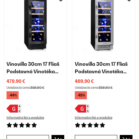
Vinovilla 30cm 17 Fliaš
Vinovilla 30cm 17 Fliaš
Podstavná Vinotéka
Podstavná Vinotéka
Dvojzónová Čierna
Dvojzónová Strieborná
479,90 €
469,90 €
Uvádzacia cena:
859,90 €
Uvádzacia cena:
859,90 €
-44%
-45%
Informačný list o produkte
Informačný list o produkte