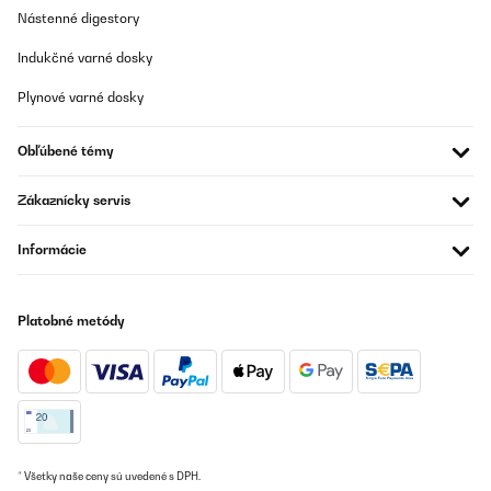
Nástenné digestory
Energetická účinnosť:
Hľadajte modely s energetickou
triedou A+ alebo vyššou. Vinotéky sú často zapnuté 24/7,
Indukčné varné dosky
takže úsporný model môže znamenať nižšie náklady na
prevádzku.
Plynové varné dosky
Tichá prevádzka:
Hlučnosť podstavných vinoték je dôležitá,
najmä ak sú umiestnené v otvorenej kuchyni či obývačke.
Obľúbené témy
Moderné modely majú hlučnosť okolo 35–40 dB.
Upozornenia a senzory:
Niektoré pokročilé vinotéky
Zákaznícky servis
obsahujú senzory, ktoré upozornia na: Zmenu teploty,
vlhkosti, nedovreté dvierka.
Informácie
Prispôsobiteľné police:
Police z kovu, dreva alebo ich
kombinácia sú často výsuvné a umožňujú prispôsobiť
priestor rôznym veľkostiam fliaš, vrátane šampanského.
Platobné metódy
Ako vybrať podstavnú vinotéku
* Všetky naše ceny sú uvedené s DPH.
Výber správnej podstavnej vinotéky môže byť jednoduchý, ak viete, na čo sa