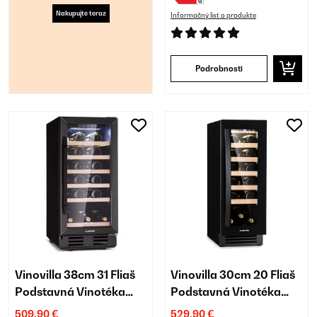
Nakupujte teraz
Informačný list o produkte
Podrobnosti
Vinovilla 38cm 31 Fliaš
Vinovilla 30cm 20 Fliaš
Podstavná Vinotéka
Podstavná Vinotéka
Jednozónová Čierna
Jednozónová Čierna
509,90 €
529,90 €