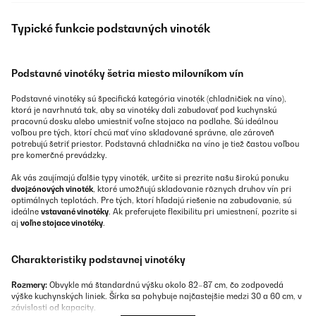
Typické funkcie podstavných vinoték
Podstavné vinotéky šetria miesto milovníkom vín
Podstavné vinotéky sú špecifická kategória vinoték (chladničiek na víno),
ktorá je navrhnutá tak, aby sa vinotéky dali zabudovať pod kuchynskú
pracovnú dosku alebo umiestniť voľne stojaco na podlahe. Sú ideálnou
voľbou pre tých, ktorí chcú mať víno skladované správne, ale zároveň
potrebujú šetriť priestor. Podstavná chladnička na víno je tiež častou voľbou
pre komerčné prevádzky.
Ak vás zaujímajú ďalšie typy vinoték, určite si prezrite našu širokú ponuku
dvojzónových vinoték
, ktoré umožňujú skladovanie rôznych druhov vín pri
optimálnych teplotách. Pre tých, ktorí hľadajú riešenie na zabudovanie, sú
ideálne
vstavané vinotéky
. Ak preferujete flexibilitu pri umiestnení, pozrite si
aj
voľne stojace vinotéky
.
Charakteristiky podstavnej vinotéky
Rozmery:
Obvykle má štandardnú výšku okolo 82–87 cm, čo zodpovedá
výške kuchynských liniek. Šírka sa pohybuje najčastejšie medzi 30 a 60 cm, v
závislosti od kapacity.