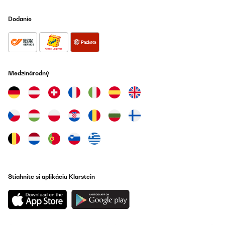
sústrediť. Tento sprievodca vás prevedie kľúčovými faktormi, ktoré treba
zvážiť.
Dodanie
1. Rozmery a umiestnenie
Presné meranie:
Zmerajte dostupný priestor pod
kuchynskou linkou. Štandardná výška podstavných vinoték
Medzinárodný
je 82–87 cm, šírka sa pohybuje od 30 do 60 cm.
Vetranie:
Uistite sa, že vybraná vinotéka má predné
vetranie, ktoré umožňuje zabudovanie do linky bez
prehrievania.
Kapacita:
Podľa počtu fliaš vína, ktoré plánujete skladovať.
Menšie modely pojmú 7–20 fliaš, väčšie až 50.
2. Typy teplotných zón
Stiahnite si aplikáciu Klarstein
Jedna zóna:
Ideálne pre jeden typ vína (napr. len červené
alebo len biele vína).
Dvojzónová vinotéka:
Ak plánujete skladovať rôzne druhy
vína (červené, biele, šumivé), vyberte model s viacerými