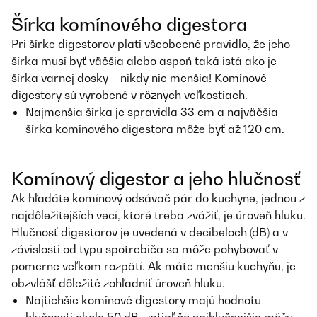
Šírka komínového digestora
Pri šírke digestorov platí všeobecné pravidlo, že jeho
šírka musí byť väčšia alebo aspoň taká istá ako je
šírka varnej dosky – nikdy nie menšia! Komínové
digestory sú vyrobené v rôznych veľkostiach.
Najmenšia šírka je spravidla 33 cm a najväčšia
šírka komínového digestora môže byť až 120 cm.
Komínový digestor a jeho hlučnosť
Ak hľadáte komínový odsávač pár do kuchyne, jednou z
najdôležitejších vecí, ktoré treba zvážiť, je úroveň hluku.
Hlučnosť digestorov je uvedená v decibeloch (dB) a v
závislosti od typu spotrebiča sa môže pohybovať v
pomerne veľkom rozpätí. Ak máte menšiu kuchyňu, je
obzvlášť dôležité zohľadniť úroveň hluku.
Najtichšie komínové digestory majú hodnotu
hlučnosti okolo 50 dB, zatiaľ čo najhlučnejšie môžu