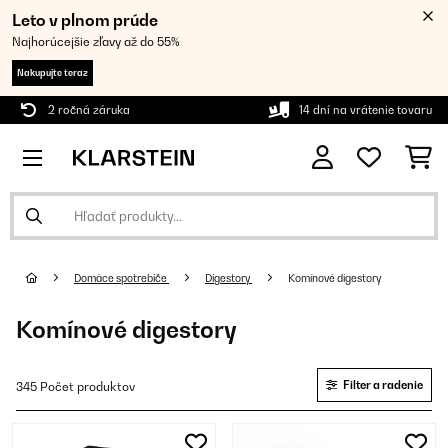
Leto v plnom prúde
Najhorúcejšie zľavy až do 55%
Nakupujte teraz
2 ročná záruka
14 dní na vrátenie tovaru
Domáce spotrebiče
Digestory
Komínové digestory
Komínové digestory
Filter a radenie
345 Počet produktov