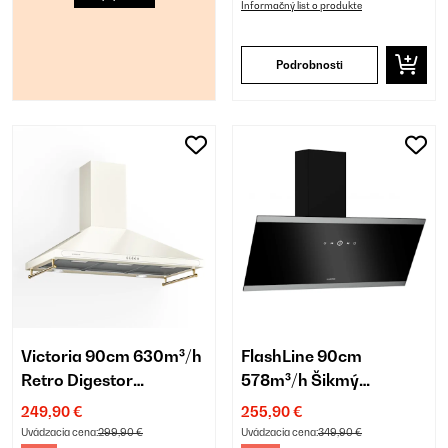
Informačný list o produkte
Podrobnosti
Victoria 90cm 630m³/h
FlashLine 90cm
Retro Digestor
578m³/h Šikmý
Krémová
Digestor Čierna
249,90 €
255,90 €
Uvádzacia cena:
299,90 €
Uvádzacia cena:
349,90 €