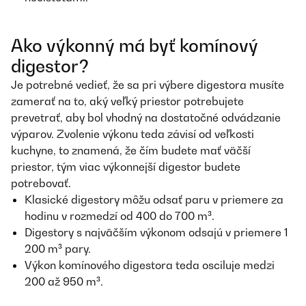
Ako výkonný má byť komínový
digestor?
Je potrebné vedieť, že sa pri výbere digestora musíte
zamerať na to, aký veľký priestor potrebujete
prevetrať, aby bol vhodný na dostatočné odvádzanie
výparov. Zvolenie výkonu teda závisí od veľkosti
kuchyne, to znamená, že čím budete mať väčší
priestor, tým viac výkonnejší digestor budete
potrebovať.
Klasické digestory môžu odsať paru v priemere za
hodinu v rozmedzí od 400 do 700 m³.
Digestory s najväčším výkonom odsajú v priemere 1
200 m³ pary.
Výkon komínového digestora teda osciluje medzi
200 až 950 m³.