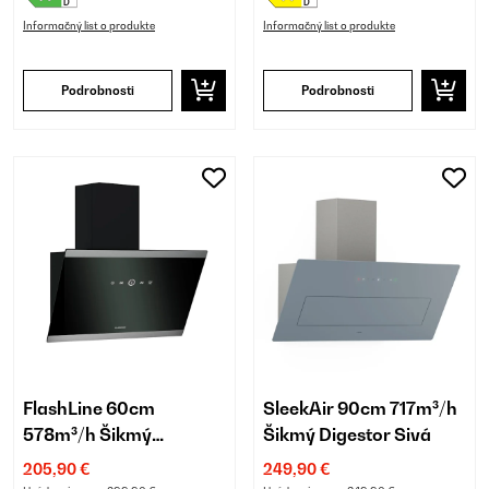
Informačný list o produkte
Informačný list o produkte
Podrobnosti
Podrobnosti
FlashLine 60cm
SleekAir 90cm 717m³/h
578m³/h Šikmý
Šikmý Digestor Sivá
Digestor
205,90 €
249,90 €
Čierna/Strieborná