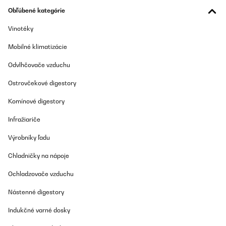
Obľúbené kategórie
Vinotéky
Mobilné klimatizácie
Odvlhčovače vzduchu
Ostrovčekové digestory
Komínové digestory
Infražiariče
Výrobníky ľadu
Chladničky na nápoje
Ochladzovače vzduchu
Nástenné digestory
Indukčné varné dosky