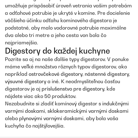
umožňuje prispôsobiť úroveň vetrania vašim potrebám
a odťahové potrubie je ukryté v komíne. Pre docielenie
väčšieho účinku odťahu komínového digestora je
podstatné, aby malo vodorovné potrubie maximálne
dva alebo tri metre a jeho cesta von bola čo
najpriamejšia.
Digestory do každej kuchyne
Pozrite sa aj na naše ďalšie typy digestorov. V ponuke
máme veľké množstvo rôznych typov digestorov, ako
napríklad
ostrovčekové digestory
,
nástenné digestory
,
výsuvné digestory
a iné. K neodmysliteľnou časťou
digestorov je aj
príslušenstvo pre digestory
, kde
nájdete viac ako 50 produktov.
Nezabudnite si zladiť komínový digestor s
indukčnými
varnými doskami
,
sklokeramickými varnými doskami
alebo
plynovými varnými doskami
, aby bola vaša
kuchyňa čo najštýlovejšia.