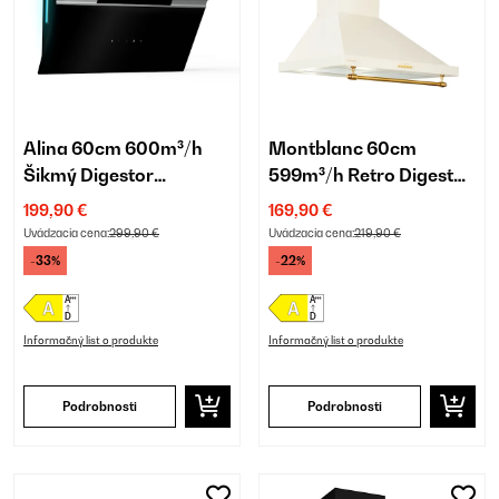
Alina 60cm 600m³/h
Montblanc 60cm
Šikmý Digestor
599m³/h Retro Digestor
Čierna/Strieborná
Krémová
199,90 €
169,90 €
Uvádzacia cena:
299,90 €
Uvádzacia cena:
219,90 €
-33%
-22%
Informačný list o produkte
Informačný list o produkte
Podrobnosti
Podrobnosti