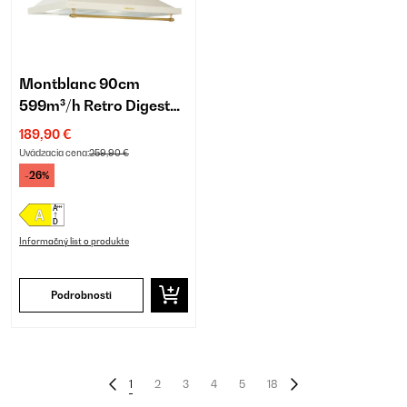
Montblanc 90cm
599m³/h Retro Digestor
Krémová
189,90 €
Uvádzacia cena:
259,90 €
-26%
Informačný list o produkte
Podrobnosti
1
2
3
4
5
18