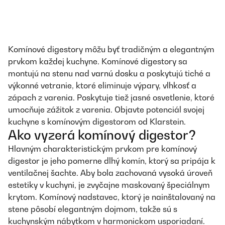
Komínové digestory môžu byť tradičným a elegantným
prvkom každej kuchyne. Komínové digestory sa
montujú na stenu nad
varnú dosku
a poskytujú tiché a
výkonné vetranie, ktoré eliminuje výpary, vlhkosť a
zápach z varenia. Poskytuje tiež jasné osvetlenie, ktoré
umocňuje zážitok z varenia. Objavte potenciál svojej
kuchyne s komínovým digestorom od Klarstein.
Ako vyzerá komínový digestor?
Hlavným charakteristickým prvkom pre komínový
digestor je jeho pomerne dlhý komín, ktorý sa pripája k
ventilačnej šachte. Aby bola zachovaná vysoká úroveň
estetiky v kuchyni, je zvyčajne maskovaný špeciálnym
krytom. Komínový nadstavec, ktorý je nainštalovaný na
stene pôsobí elegantným dojmom, takže sú s
kuchynským nábytkom v harmonickom usporiadaní.