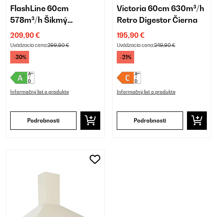
FlashLine 60cm
Victoria 60cm 630m³/h
578m³/h Šikmý
Retro Digestor Čierna
Digestor
209,90 €
195,90 €
Biela/Strieborná
Uvádzacia cena:
299,90 €
Uvádzacia cena:
249,90 €
-30%
-21%
Informačný list o produkte
Informačný list o produkte
Podrobnosti
Podrobnosti