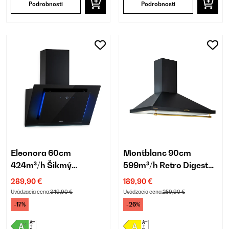
Podrobnosti
Podrobnosti
Eleonora 60cm
Montblanc 90cm
424m³/h Šikmý
599m³/h Retro Digestor
Digestor Čierna
Čierna
289,90 €
189,90 €
Uvádzacia cena:
349,90 €
Uvádzacia cena:
259,90 €
-17%
-26%