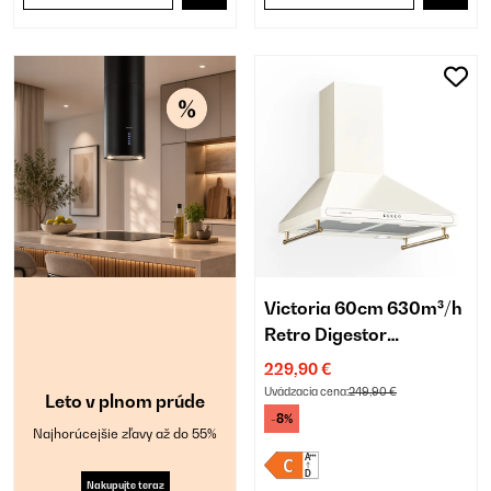
Victoria 60cm 630m³/h
Retro Digestor
Krémová
229,90 €
Uvádzacia cena:
249,90 €
Leto v plnom prúde
-8%
Najhorúcejšie zľavy až do 55%
Nakupujte teraz