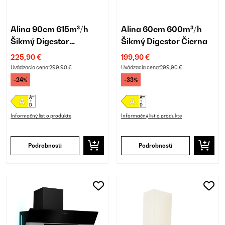
Alina 90cm 615m³/h
Alina 60cm 600m³/h
Šikmý Digestor
Šikmý Digestor Čierna
Čierna/Strieborná
225,90 €
199,90 €
Uvádzacia cena:
299,90 €
Uvádzacia cena:
299,90 €
-24%
-33%
Informačný list o produkte
Informačný list o produkte
Podrobnosti
Podrobnosti