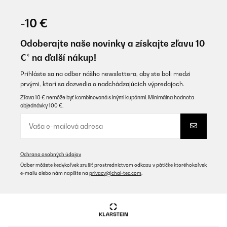
-10 €
Odoberajte naše novinky a získajte zľavu 10
€* na ďalší nákup!
Prihláste sa na odber nášho newslettera, aby ste boli medzi
prvými, ktorí sa dozvedia o nadchádzajúcich výpredajoch.
Zľava 10 € nemôže byť kombinovaná s inými kupónmi. Minimálna hodnota
objednávky 100 €.
Ochrana osobných údajov
Odber môžete kedykoľvek zrušiť prostredníctvom odkazu v pätičke ktoréhokoľvek
e-mailu alebo nám napíšte na
privacy@chal-tec.com
.