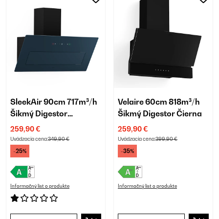
SleekAir 90cm 717m³/h
Velaire 60cm 818m³/h
Šikmý Digestor
Šikmý Digestor Čierna
Antracitová
259,90 €
259,90 €
Uvádzacia cena:
349,90 €
Uvádzacia cena:
399,90 €
-25%
-35%
Informačný list o produkte
Informačný list o produkte