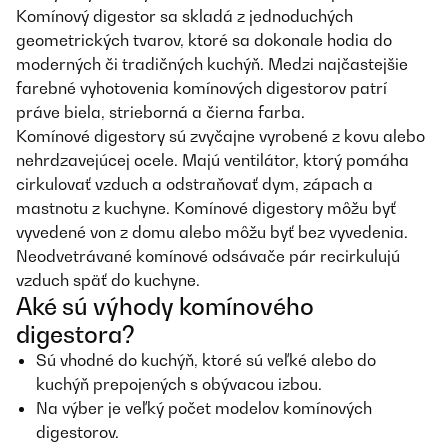
Komínový digestor sa skladá z jednoduchých
geometrických tvarov, ktoré sa dokonale hodia do
moderných či tradičných kuchýň. Medzi najčastejšie
farebné vyhotovenia komínových digestorov patrí
práve biela, strieborná a čierna farba.
Komínové digestory sú zvyčajne vyrobené z kovu alebo
nehrdzavejúcej ocele. Majú ventilátor, ktorý pomáha
cirkulovať vzduch a odstraňovať dym, zápach a
mastnotu z kuchyne. Komínové digestory môžu byť
vyvedené von z domu alebo môžu byť bez vyvedenia.
Neodvetrávané komínové odsávače pár recirkulujú
vzduch späť do kuchyne.
Aké sú výhody komínového
digestora?
Sú vhodné do kuchýň, ktoré sú veľké alebo do
kuchýň prepojených s obývacou izbou.
Na výber je veľký počet modelov komínových
digestorov.