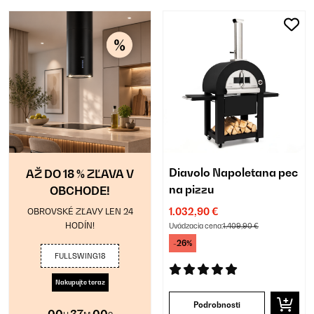
Diavolo Napoletana pec
AŽ DO 18 % ZĽAVA V
na pizzu
OBCHODE!
OBROVSKÉ ZĽAVY LEN 24
1.032,90 €
HODÍN!
Uvádzacia cena:
1.409,90 €
-26%
FULLSWING18
Nakupujte teraz
Podrobnosti