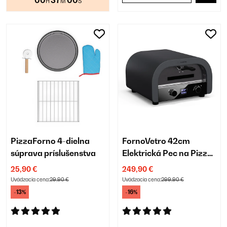
00
37
00
H
M
S
PizzaForno 4-dielna
FornoVetro 42cm
súprava príslušenstva
Elektrická Pec na Pizzu
Čierna
25,90 €
249,90 €
Uvádzacia cena:
29,90 €
Uvádzacia cena:
299,90 €
-13%
-16%