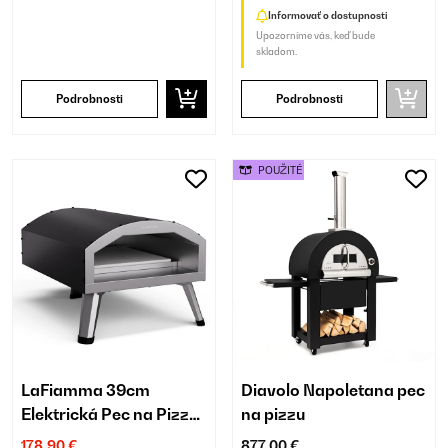
Informovať o dostupnosti
Upozorníme vás, keď bude
skladom.
Podrobnosti
Podrobnosti
POUŽITÉ
LaFiamma 39cm
Diavolo Napoletana pec
Elektrická Pec na Pizzu
na pizzu
Čierna
178,90 €
877,00 €