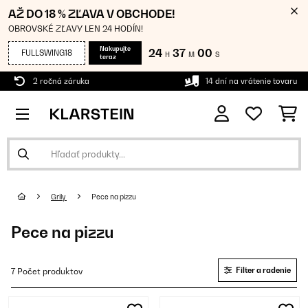
AŽ DO 18 % ZĽAVA V OBCHODE!
OBROVSKÉ ZĽAVY LEN 24 HODÍN!
Nakupujte
24
36
59
FULLSWING18
H
M
S
teraz
2 ročná záruka
14 dní na vrátenie tovaru
Grily
Pece na pizzu
Pece na pizzu
Filter a radenie
7 Počet produktov