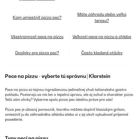
Máte záhradu alebo veľkú
Kam umiestniť pizza pec?
terasu?
Všestrannosť pece na pizzu
Veľkosti pece na pizzu a chleba
Doplnky pre pizza pec?
Často kladené otázky
Pece na pizzu - vyberte tú správnu | Klarstein
Pece na pizzu sú tajnou ingredienciou jedinečnej chuti talianskeho gastro
pokladu. Postarajú sa nie len o tepelnú úpravu, ale aj ochuť a charakter pizze.
Tečú vám slinky? Vyberme spolu pizza pec ideálnu práve pre vás!
Pizza pec je úžasný pomocník, ktorého môžete doplniť klasickým
grilom
,
umiestniť ju do
záhradného altánku
alebo si v jej okolí vybudovať
príjemné
posedenie
.
Typy pecí na pizzu