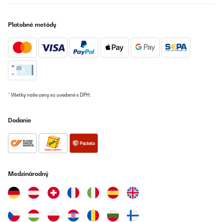
na vonkajšie použitie a spájajú v sebe funkčnosť a potešenie
z varenia vonku. Sú ideálne na záhradné párty a rodinné
oslavy.
Platobné metódy
Keramické pece na pizzu:
Tieto pece sú vyrobené z
keramiky a majú vynikajúcu tepelnú retenciu, čo umožňuje
rovnomerné pečenie pizze pri vysokých teplotách. Sú
populárne pre svoju všestrannosť a schopnosť pripraviť
nielen pizzu, ale aj ďalšie jedlá.
Klasická pec na drevo v záhrade
: Zvyčajne sú to murovane
pece na pizzu, kamenné alebo keramické pece a sú to pece
* Všetky naše ceny sú uvedené s DPH.
na pizzu na drevo. Sú často umiestnené v záhradách alebo
na terasách a poskytujú autentickú chuť pizze.
Dodanie
Mobilné vonkajšie pece na pizzu:
Tieto pece sú často
prenosné a môžu byť umiestnené kdekoľvek vo dvore alebo
záhrade. Sú výborne pre rôzne príležitosti, ako sú pikniky,
kempovanie alebo rodinné stretnutia.
Medzinárodný
Všestrannosť pece na pizzu
Domáca pec na pizzu nie je len spotrebič. Je to brána do sveta pravej
talianskej kuchyne. V jeho podstate spočíva tajomstvo dokonalej pizze: