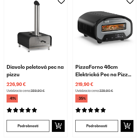
Diavolo peletová pec na
PizzaForno 46cm
pizzu
Elektrická Pec na Pizzu
Čierna
226,90 €
219,90 €
Uvádzacia cena:
389,90 €
Uvádzacia cena:
339,90 €
-41%
-35%
Podrobnosti
Podrobnosti