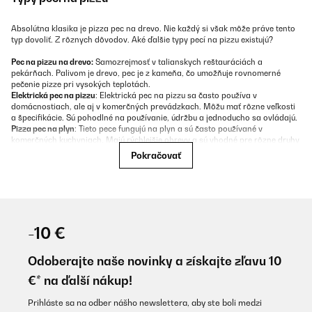
Absolútna klasika je pizza pec na drevo. Nie každý si však môže práve tento
typ dovoliť. Z rôznych dôvodov. Aké ďalšie typy pecí na pizzu existujú?
Pec na pizzu na drevo:
Samozrejmosť v talianskych reštauráciách a
pekárňach. Palivom je drevo, pec je z kameňa, čo umožňuje rovnomerné
pečenie pizze pri vysokých teplotách.
Elektrická pec na pizzu
: Elektrická pec na pizzu sa často používa v
domácnostiach, ale aj v komerčných prevádzkach. Môžu mať rôzne veľkosti
a špecifikácie. Sú pohodlné na používanie, údržbu a jednoducho sa ovládajú.
Pizza pec na plyn
: Tieto pece fungujú na plyn a sú často používané v
komerčných kuchyniach. Majú rýchlejšie ohrevy a sú vhodné pre rôzne druhy
pizze.
Pokračovať
Pec na pizzu na pelety:
Tieto pece používajú ako palivo pelety a predstavujú
ekologickú alternatívu. Sú známe svojou efektivitou a špeciálnou chuťou pizze,
ktorú získavajú z dymu z peliet.
Pec na pizzu s plávajúcim kameňom
: V peci je umiestnený kameň, ktorý sa
počas pečenia pohybuje. Tento pohyb umožňuje rovnomerné pečenie pizze.
Konvenčné pece
: Tieto pece majú ventilátor, ktorý cirkuluje vzduch, čo
-10 €
umožňuje rýchlejšie a rovnomernejšie pečenie.
Kombinované pece na pizzu
: Tieto pece kombinujú rôzne spôsoby ohrevu, ako
sú mikrovlnné, konvenčné a infračervené ohrevy, čo umožňuje varenie
Odoberajte naše novinky a získajte zľavu 10
rôznych druhov jedál, vrátane pizze.
€* na ďalší nákup!
Kam umiestniť pizza pec?
Prihláste sa na odber nášho newslettera, aby ste boli medzi