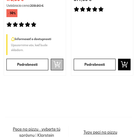
Uvádzacia cena:
209,90 €
-14%
Informovať o dostupnosti
Upozorníme vás, keď bude
skladom.
Podrobnosti
Podrobnosti
Pece na pizzu - vyberte tú
Typy pecí na pizzu
správnu | Klarstein