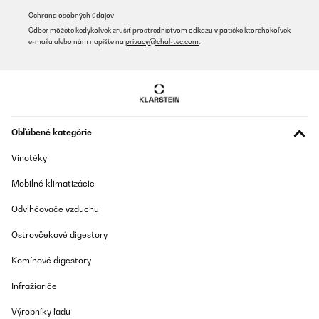
Ochrana osobných údajov
Odber môžete kedykoľvek zrušiť prostredníctvom odkazu v pätičke ktoréhokoľvek
e-mailu alebo nám napíšte na
privacy@chal-tec.com
.
Obľúbené kategórie
Vinotéky
Mobilné klimatizácie
Odvlhčovače vzduchu
Ostrovčekové digestory
Komínové digestory
Infražiariče
Výrobníky ľadu