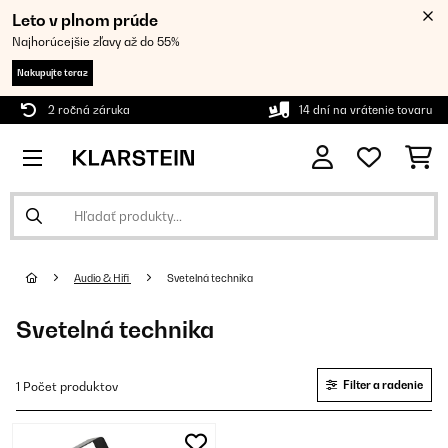
Leto v plnom prúde
Najhorúcejšie zľavy až do 55%
Nakupujte teraz
2 ročná záruka
14 dní na vrátenie tovaru
Audio & Hifi
Svetelná technika
Svetelná technika
Filter a radenie
1 Počet produktov