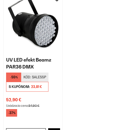
UV LED efekt Beamz
PAR36 DMX
-55%
KÓD:
SALE55P
S KUPÓNOM:
23,81 €
52,90 €
Uvádzacia cena:
84,90 €
-37%