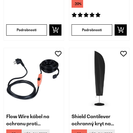
-20%
Podrobnosti
Podrobnosti
Flow Wire kábel na
Shield Cantilever
ochranu proti
ochranný kryt na
zamrznutiu
závesné slnečníky