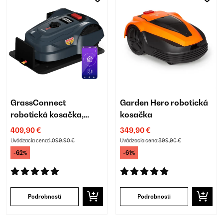
GrassConnect
Garden Hero robotická
robotická kosačka,
kosačka
Starostlivosť o trávnik
409,90 €
349,90 €
do 1 000 m²
Uvádzacia cena:
1.099,90 €
Uvádzacia cena:
899,90 €
-62%
-61%
Podrobnosti
Podrobnosti