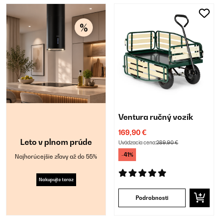
Ventura ručný vozík
169,90 €
Leto v plnom prúde
Uvádzacia cena:
289,90 €
-41%
Najhorúcejšie zľavy až do 55%
Nakupujte teraz
Podrobnosti