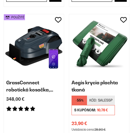
POUŽITÉ
GrassConnect
Aegis krycia plachta
robotická kosačka,
tkaná
Starostlivosť o trávnik
348,00 €
-55%
KÓD:
SALE55P
do 1 000 m²
S KUPÓNOM:
10,76 €
23,90 €
Uvádzacia cena:
29,90 €