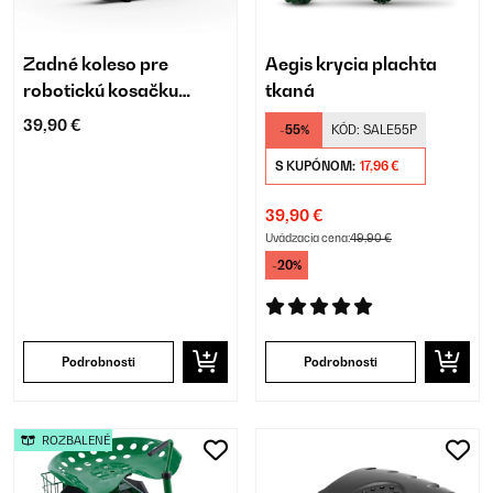
Zadné koleso pre
Aegis krycia plachta
robotickú kosačku
tkaná
Blumfeldt
39,90 €
-55%
KÓD:
SALE55P
GrassConnect
S KUPÓNOM:
17,96 €
39,90 €
Uvádzacia cena:
49,90 €
-20%
Podrobnosti
Podrobnosti
ROZBALENÉ