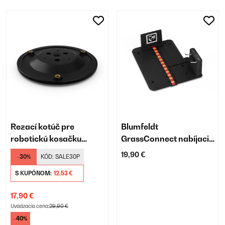
Rezací kotúč pre
Blumfeldt
robotickú kosačku
GrassConnect nabíjacia
Blumfeldt
stanica, Vodeodolná
19,90 €
-30%
KÓD:
SALE30P
GrassConnect
S KUPÓNOM:
12,53 €
17,90 €
Uvádzacia cena:
29,90 €
-40%