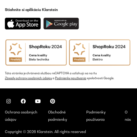
Stiahnite si aplikáciu Klarstein
Táto stránka je chránená službou reCAPTCHA a vzťahujú sa na ňu
Zásady ochrany osobných údajov
a
Podmienky používania
spoločnosti Google.
Ochrana osobných
Obchodné
Podmienky
O
údajov
podmienky
používania
nás
Copyright © 2026 Klarstein. All rights reserved