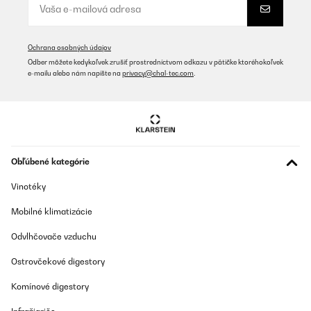
Ochrana osobných údajov
Odber môžete kedykoľvek zrušiť prostredníctvom odkazu v pätičke ktoréhokoľvek
e-mailu alebo nám napíšte na
privacy@chal-tec.com
.
Obľúbené kategórie
Vinotéky
Mobilné klimatizácie
Odvlhčovače vzduchu
Ostrovčekové digestory
Komínové digestory