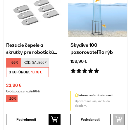
Rezacie čepele a
Skydive 100
skrutky pre robotickú
pozorovateľňa rýb
kosačku Blumfeldt
159,90 €
-55%
KÓD:
SALE55P
GrassConnect.
S KUPÓNOM:
10,76 €
23,90 €
Uvádzacia cena:
29,90 €
Informovať o dostupnosti
-20%
Upozorníme vás, keď bude
skladom.
Podrobnosti
Podrobnosti