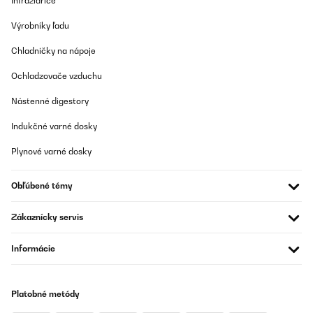
Infražiariče
Výrobníky ľadu
Chladničky na nápoje
Ochladzovače vzduchu
Nástenné digestory
Indukčné varné dosky
Plynové varné dosky
Obľúbené témy
Zákaznícky servis
Informácie
Platobné metódy