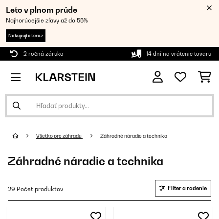
Leto v plnom prúde
Najhorúcejšie zľavy až do 55%
Nakupujte teraz
2 ročná záruka
14 dní na vrátenie tovaru
Všetko pre záhradu
Záhradné náradie a technika
Záhradné náradie a technika
Filter a radenie
29 Počet produktov