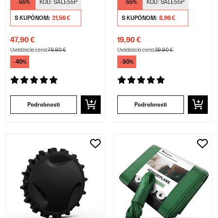
-55%
KÓD:
SALE55P
-55%
KÓD:
SALE55P
S KUPÓNOM:
21,56 €
S KUPÓNOM:
8,96 €
47,90 €
19,90 €
Uvádzacia cena:
79,90 €
Uvádzacia cena:
39,90 €
-40%
-50%
Podrobnosti
Podrobnosti