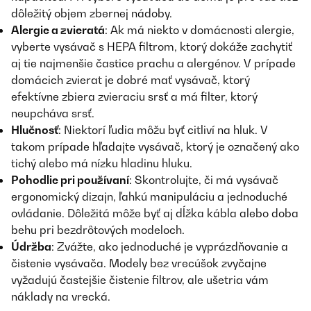
dôležitý objem zbernej nádoby.
Alergie a zvieratá
: Ak má niekto v domácnosti alergie,
vyberte vysávač s HEPA filtrom, ktorý dokáže zachytiť
aj tie najmenšie častice prachu a alergénov. V prípade
domácich zvierat je dobré mať vysávač, ktorý
efektívne zbiera zvieraciu srsť a má filter, ktorý
neupcháva srsť.
Hlučnosť
: Niektorí ľudia môžu byť citliví na hluk. V
takom prípade hľadajte vysávač, ktorý je označený ako
tichý alebo má nízku hladinu hluku.
Pohodlie pri používaní
: Skontrolujte, či má vysávač
ergonomický dizajn, ľahkú manipuláciu a jednoduché
ovládanie. Dôležitá môže byť aj dĺžka kábla alebo doba
behu pri bezdrôtových modeloch.
Údržba
: Zvážte, ako jednoduché je vyprázdňovanie a
čistenie vysávača. Modely bez vrecúšok zvyčajne
vyžadujú častejšie čistenie filtrov, ale ušetria vám
náklady na vrecká.