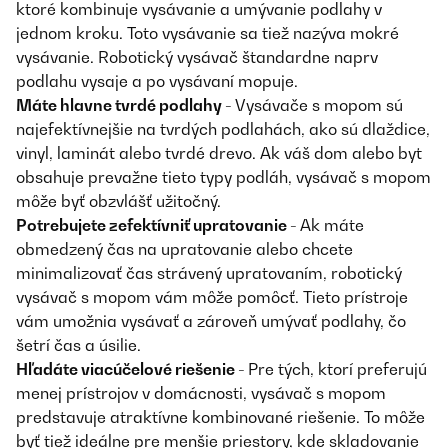
ktoré kombinuje vysávanie a umývanie podlahy v
jednom kroku. Toto vysávanie sa tiež nazýva mokré
vysávanie. Robotický vysávač štandardne naprv
podlahu vysaje a po vysávaní mopuje.
Máte hlavne tvrdé podlahy -
Vysávače s mopom sú
najefektívnejšie na tvrdých podlahách, ako sú dlaždice,
vinyl, laminát alebo tvrdé drevo. Ak váš dom alebo byt
obsahuje prevažne tieto typy podláh, vysávač s mopom
môže byť obzvlášť užitočný.
Potrebujete zefektívniť upratovanie -
Ak máte
obmedzený čas na upratovanie alebo chcete
minimalizovať čas strávený upratovaním, robotický
vysávač s mopom vám môže pomôcť. Tieto prístroje
vám umožnia vysávať a zároveň umývať podlahy, čo
šetrí čas a úsilie.
Hľadáte viacúčelové riešenie -
Pre tých, ktorí preferujú
menej prístrojov v domácnosti, vysávač s mopom
predstavuje atraktívne kombinované riešenie. To môže
byť tiež ideálne pre menšie priestory, kde skladovanie