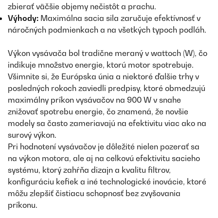
zbierať väčšie objemy nečistôt a prachu.
Výhody:
Maximálna sacia sila zaručuje efektívnosť v
náročných podmienkach a na všetkých typoch podláh.
Výkon vysávača bol tradične meraný v wattoch (W), čo
indikuje množstvo energie, ktorú motor spotrebuje.
Všimnite si, že Európska únia a niektoré ďalšie trhy v
posledných rokoch zaviedli predpisy, ktoré obmedzujú
maximálny príkon vysávačov na 900 W v snahe
znižovať spotrebu energie, čo znamená, že novšie
modely sa často zameriavajú na efektivitu viac ako na
surový výkon.
Pri hodnotení vysávačov je dôležité nielen pozerať sa
na výkon motora, ale aj na celkovú efektivitu sacieho
systému, ktorý zahŕňa dizajn a kvalitu filtrov,
konfiguráciu kefiek a iné technologické inovácie, ktoré
môžu zlepšiť čistiacu schopnosť bez zvyšovania
príkonu.