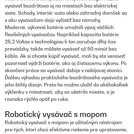
vysávať bezdrôtovo aj na miestach bez elektrickej
siete. Schody, interiér auta alebo záhradný domček sa
s aku vysávačom dajú vyčistiť bez námahy.
Moderné, výkonné batérie umožnili vývoj väčších
flexibilných vysávačov. Napríklad kapacita batérie
25,2 Voltov s technológiou li-Ion zaručuje dlhý čas
prevádzky, takže môžete vysávať až 50 minút bez
kábla. Ak si chcete kúpiť vysávač, mali by ste venovať
pozornosť výdrži batérie, ako aj čistiacemu výkonu. Po
skončení práce sa vysávač dobije v nabíjacej stanici.
Ďalšou výhodou praktického bezdrôtového vysávača je
jeho štíhly dizajn. Preto ho možno uložiť do akéhokoľvek
výklenku v miestnosti, aby sa ušetrilo miesto, a je
rovnako rýchlo opäť po ruke.
Robotický vysávač s mopom
Robotický vysávač s mopom je užitočným nástrojom
pre tých, ktorí chcú efektívne riešenie pre upratovanie,