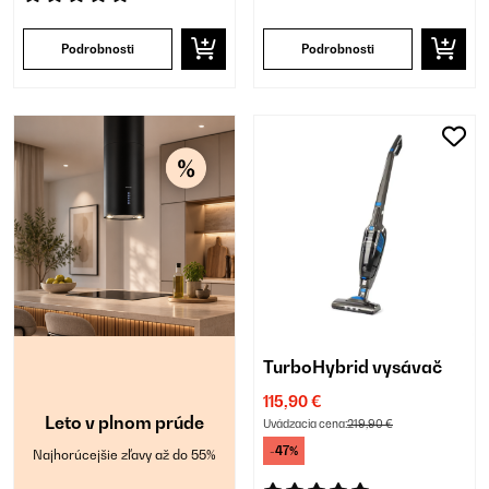
Podrobnosti
Podrobnosti
TurboHybrid vysávač
115,90 €
Leto v plnom prúde
Uvádzacia cena:
219,90 €
-47%
Najhorúcejšie zľavy až do 55%