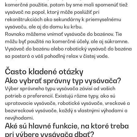
komerčné použitie, potom by sme mali spomenúť tiež
vysávač na popol, ktorý môže poslúžiť pri
rekonštrukciách ako sekundárny k priemyselnému
vysávaču, ale aj do domu ku krbu.
Rovnako môžeme vnímať vysávače do bazénov. Tie
môžu byť použité na komerčné účely, ale aj súkromne.
Vysávač do bazénu alebo robotický vysávač do bazéna
sa postará o váš pohodlný relax v čistej vode.
Často kladené otázky
Ako vybrať správny typ vysávača?
Výber správneho typu vysávača závisí od vašich
potrieb a preferencií. Existujú rôzne typy, ako sú
upratovacie vysávače, robotické vysávače, vreckové a
bezvreckové vysávače, každý s vlastnými výhodami a
nevýhodami.
Aké sú hlavné funkcie, na ktoré treba
pri výbere vysávača dbať?