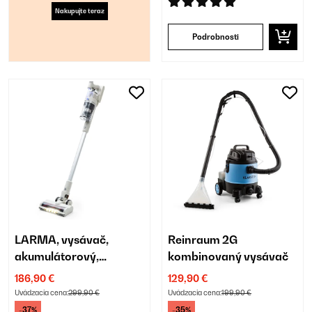
Nakupujte teraz
Podrobnosti
LARMA, vysávač,
Reinraum 2G
akumulátorový,
kombinovaný vysávač
bezvreckový,
186,90 €
129,90 €
maximálna doba
Uvádzacia cena:
299,90 €
Uvádzacia cena:
199,90 €
prevádzky 45 min
-37%
-35%