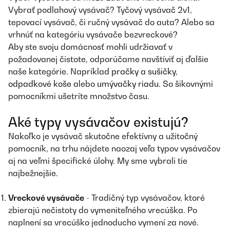
Vybrať podlahový vysávač? Tyčový vysávač 2v1,
tepovací vysávač, či ručný vysávač do auta? Alebo sa
vrhnúť na kategóriu vysávače bezvreckové?
Aby ste svoju domácnosť mohli udržiavať v
požadovanej čistote, odporúčame navštíviť aj ďalšie
naše kategórie. Napríklad
pračky a sušičky
,
odpadkové koše
alebo
umývačky riadu
. So šikovnými
pomocníkmi ušetríte množstvo času.
Aké typy vysávačov existujú?
Nakoľko je vysávač skutočne efektívny a užitočný
pomocník, na trhu nájdete naozaj veľa typov vysávačov
aj na veľmi špecifické úlohy. My sme vybrali tie
najbežnejšie.
Vreckové vysávače
- Tradičný typ vysávačov, ktoré
zbierajú nečistoty do vymeniteľného vrecúška. Po
naplnení sa vrecúško jednoducho vymení za nové.