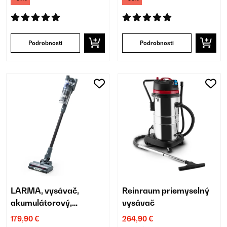
Podrobnosti
Podrobnosti
LARMA, vysávač,
Reinraum priemyselný
akumulátorový,
vysávač
bezvreckový,
179,90 €
264,90 €