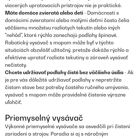
viacerých upratovacích prístrojov nie je praktické.
Máte domáce zvieratá alebo deti -
Domácnosti s
domácimi zvieratami alebo malými deťmi často čelia
väčšiemu množstvu rozliatych tekutín alebo iných
"nehôd", ktoré rýchlo zanechajú podlahy špinavé.
Robotický vysávač s mopom môže byť v týchto
situáciách obzvlášť užitočný, pretože dokáže rýchlo a
efektívne upratať rozliate tekutiny a zároveň vysávať
nečistoty.
Chcete udržiavať podlahy čisté bez väčšieho úsilia -
Ak
je pre vás dôležité udržiavať podlahy v nepretržite
čistom stave bez potreby častého ručného umývania,
vysávač s mopom môže pravidelné čistenie výrazne
uľahčiť.
Priemyselný vysávač
Výkonné priemyselné vysávače sa osvedčili pri čistení
zariadení a strojov. Poradia si aj s náročným