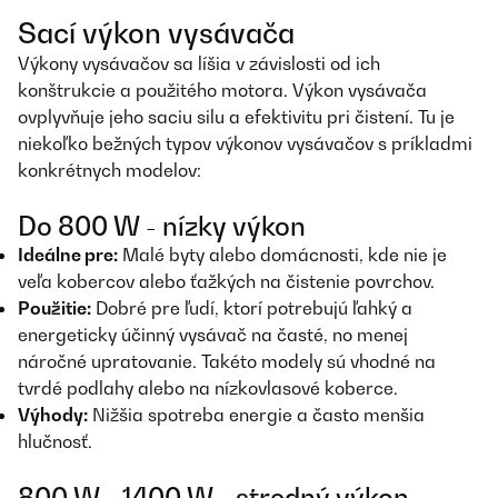
Sací výkon vysávača
Výkony vysávačov sa líšia v závislosti od ich
konštrukcie a použitého motora. Výkon vysávača
ovplyvňuje jeho saciu silu a efektivitu pri čistení. Tu je
niekoľko bežných typov výkonov vysávačov s príkladmi
konkrétnych modelov:
Do 800 W - nízky výkon
Ideálne pre:
Malé byty alebo domácnosti, kde nie je
veľa kobercov alebo ťažkých na čistenie povrchov.
Použitie:
Dobré pre ľudí, ktorí potrebujú ľahký a
energeticky účinný vysávač na časté, no menej
náročné upratovanie. Takéto modely sú vhodné na
tvrdé podlahy alebo na nízkovlasové koberce.
Výhody:
Nižšia spotreba energie a často menšia
hlučnosť.
800 W - 1400 W - stredný výkon