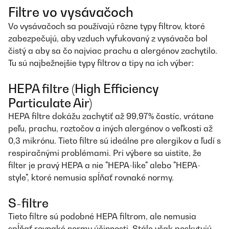
Filtre vo vysávačoch
Vo vysávačoch sa používajú rôzne typy filtrov, ktoré
zabezpečujú, aby vzduch vyfukovaný z vysávača bol
čistý a aby sa čo najviac prachu a alergénov zachytilo.
Tu sú najbežnejšie typy filtrov a tipy na ich výber:
HEPA filtre (High Efficiency
Particulate Air)
HEPA filtre dokážu zachytiť až 99,97% častíc, vrátane
peľu, prachu, roztočov a iných alergénov o veľkosti až
0,3 mikrónu. Tieto filtre sú ideálne pre alergikov a ľudí s
respiračnými problémami. Pri výbere sa uistite, že
filter je pravý HEPA a nie "HEPA-like" alebo "HEPA-
style", ktoré nemusia spĺňať rovnaké normy.
S-filtre
Tieto filtre sú podobné HEPA filtrom, ale nemusia
spĺňať rovnaké normy účinnosti. Stále však poskytujú