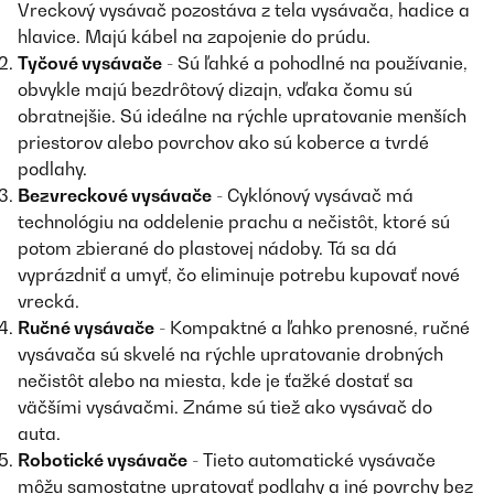
Vreckový vysávač pozostáva z tela vysávača, hadice a
hlavice. Majú kábel na zapojenie do prúdu.
Tyčové vysávače
- Sú ľahké a pohodlné na používanie,
obvykle majú bezdrôtový dizajn, vďaka čomu sú
obratnejšie. Sú ideálne na rýchle upratovanie menších
priestorov alebo povrchov ako sú koberce a tvrdé
podlahy.
Bezvreckové vysávače
- Cyklónový vysávač má
technológiu na oddelenie prachu a nečistôt, ktoré sú
potom zbierané do plastovej nádoby. Tá sa dá
vyprázdniť a umyť, čo eliminuje potrebu kupovať nové
vrecká.
Ručné vysávače
- Kompaktné a ľahko prenosné, ručné
vysávača sú skvelé na rýchle upratovanie drobných
nečistôt alebo na miesta, kde je ťažké dostať sa
väčšími vysávačmi. Známe sú tiež ako vysávač do
auta.
Robotické vysávače
- Tieto automatické vysávače
môžu samostatne upratovať podlahy a iné povrchy bez