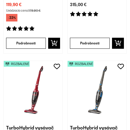
vysávanie
119,90 €
315,00 €
Uvádzacia cena:
179,90 €
-33%
Podrobnosti
Podrobnosti
ROZBALENÉ
ROZBALENÉ
TurboHybrid vysávač
TurboHybrid vysávač