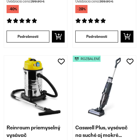
maximálna doba
Uvádzacia cena:
299,90 €
Uvádzacia cena:
369,90 €
prevádzky 45 min
-40%
-28%
Podrobnosti
Podrobnosti
ROZBALENÉ
Reinraum priemyselný
Caswell Plus, vysávač
vysávač
na suché aj mokré