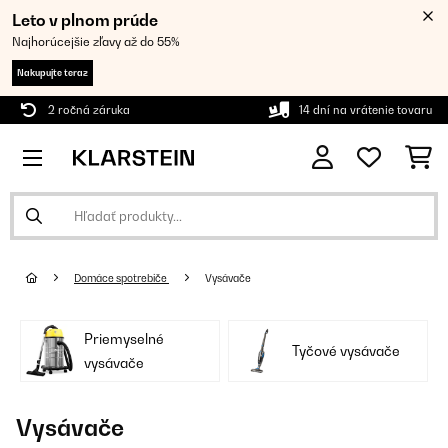
Leto v plnom prúde
Najhorúcejšie zľavy až do 55%
Nakupujte teraz
2 ročná záruka
14 dní na vrátenie tovaru
Domáce spotrebiče
Vysávače
Priemyselné
Tyčové vysávače
vysávače
Vysávače