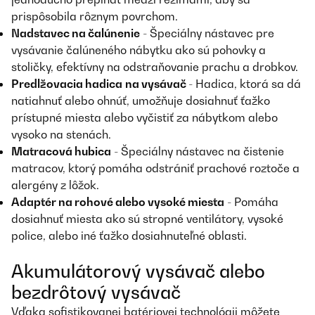
prispôsobila rôznym povrchom.
Nadstavec na čalúnenie
- Špeciálny nástavec pre
vysávanie čalúneného nábytku ako sú pohovky a
stoličky, efektívny na odstraňovanie prachu a drobkov.
Predlžovacia hadica
na vysávač
- Hadica, ktorá sa dá
natiahnuť alebo ohnúť, umožňuje dosiahnuť ťažko
prístupné miesta alebo vyčistiť za nábytkom alebo
vysoko na stenách.
Matracová hubica
- Špeciálny nástavec na čistenie
matracov, ktorý pomáha odstrániť prachové roztoče a
alergény z lôžok.
Adaptér na rohové alebo vysoké miesta
- Pomáha
dosiahnuť miesta ako sú stropné ventilátory, vysoké
police, alebo iné ťažko dosiahnuteľné oblasti.
Akumulátorový vysávač alebo
bezdrôtový vysávač
Vďaka sofistikovanej batériovej technológii môžete