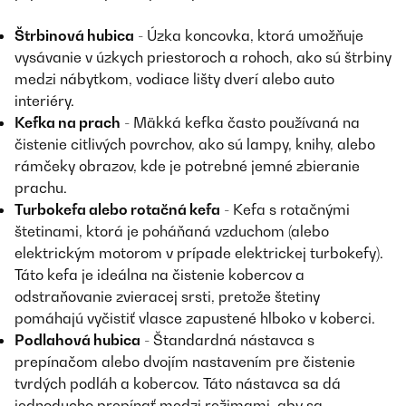
Štrbinová hubica
- Úzka koncovka, ktorá umožňuje
vysávanie v úzkych priestoroch a rohoch, ako sú štrbiny
medzi nábytkom, vodiace lišty dverí alebo auto
interiéry.
Kefka na prach
- Mäkká kefka často používaná na
čistenie citlivých povrchov, ako sú lampy, knihy, alebo
rámčeky obrazov, kde je potrebné jemné zbieranie
prachu.
Turbokefa alebo rotačná kefa
- Kefa s rotačnými
štetinami, ktorá je poháňaná vzduchom (alebo
elektrickým motorom v prípade elektrickej turbokefy).
Táto kefa je ideálna na čistenie kobercov a
odstraňovanie zvieracej srsti, pretože štetiny
pomáhajú vyčistiť vlasce zapustené hlboko v koberci.
Podlahová hubica
- Štandardná nástavca s
prepínačom alebo dvojím nastavením pre čistenie
tvrdých podláh a kobercov. Táto nástavca sa dá
jednoducho prepínať medzi režimami, aby sa