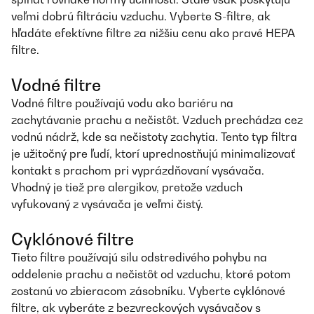
veľmi dobrú filtráciu vzduchu. Vyberte S-filtre, ak
hľadáte efektívne filtre za nižšiu cenu ako pravé HEPA
filtre.
Vodné filtre
Vodné filtre používajú vodu ako bariéru na
zachytávanie prachu a nečistôt. Vzduch prechádza cez
vodnú nádrž, kde sa nečistoty zachytia. Tento typ filtra
je užitočný pre ľudí, ktorí uprednostňujú minimalizovať
kontakt s prachom pri vyprázdňovaní vysávača.
Vhodný je tiež pre alergikov, pretože vzduch
vyfukovaný z vysávača je veľmi čistý.
Cyklónové filtre
Tieto filtre používajú silu odstredivého pohybu na
oddelenie prachu a nečistôt od vzduchu, ktoré potom
zostanú vo zbieracom zásobníku. Vyberte cyklónové
filtre, ak vyberáte z bezvreckových vysávačov s