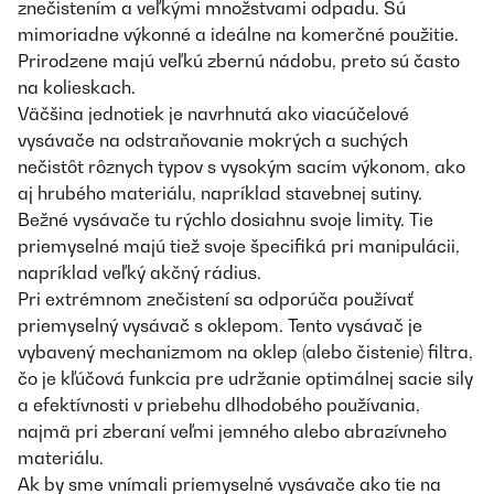
znečistením a veľkými množstvami odpadu. Sú
mimoriadne výkonné a ideálne na komerčné použitie.
Prirodzene majú veľkú zbernú nádobu, preto sú často
na kolieskach.
Väčšina jednotiek je navrhnutá ako viacúčelové
vysávače na odstraňovanie mokrých a suchých
nečistôt rôznych typov s vysokým sacím výkonom, ako
aj hrubého materiálu, napríklad stavebnej sutiny.
Bežné vysávače tu rýchlo dosiahnu svoje limity. Tie
priemyselné majú tiež svoje špecifiká pri manipulácii,
napríklad veľký akčný rádius.
Pri extrémnom znečistení sa odporúča používať
priemyselný vysávač s oklepom. Tento vysávač je
vybavený mechanizmom na oklep (alebo čistenie) filtra,
čo je kľúčová funkcia pre udržanie optimálnej sacie sily
a efektívnosti v priebehu dlhodobého používania,
najmä pri zberaní veľmi jemného alebo abrazívneho
materiálu.
Ak by sme vnímali priemyselné vysávače ako tie na