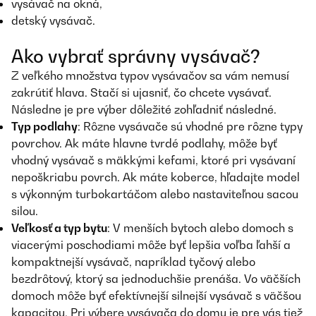
vysávač na okná,
detský vysávač.
Ako vybrať správny vysávač?
Z veľkého množstva typov vysávačov sa vám nemusí
zakrútiť hlava. Stačí si ujasniť, čo chcete vysávať.
Následne je pre výber dôležité zohľadniť následné.
Typ podlahy
: Rôzne vysávače sú vhodné pre rôzne typy
povrchov. Ak máte hlavne tvrdé podlahy, môže byť
vhodný vysávač s mäkkými kefami, ktoré pri vysávaní
nepoškriabu povrch. Ak máte koberce, hľadajte model
s výkonným turbokartáčom alebo nastaviteľnou sacou
silou.
Veľkosť a typ bytu
: V menších bytoch alebo domoch s
viacerými poschodiami môže byť lepšia voľba ľahší a
kompaktnejší vysávač, napríklad tyčový alebo
bezdrôtový, ktorý sa jednoduchšie prenáša. Vo väčších
domoch môže byť efektívnejší silnejší vysávač s väčšou
kapacitou. Pri výbere vysávača do domu je pre vás tiež