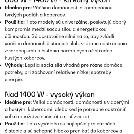
Ideálne pre:
Väčšina domácností s kombináciou
tvrdých podláh a kobercov.
Použitie:
Tieto modely sú univerzálne, poskytujú dobrý
kompromis medzi sacou silou a energetickou
účinnosťou. Sú dostatočne silné na to, aby zvládli
väčšinu domácich čistiacich úloh, vrátane odstránenia
zvieracej srsti a čistenia normálnych až stredne
hustých kobercov.
Výhody:
Lepšia sacia sila vhodná pre rôzne domáce
potreby, pri zachovaní relatívne nízkej spotreby
energie.
Nad 1400 W - vysoký výkon
Ideálne pre:
Veľké domácnosti, domácnosti s viacerými
a hustými kobercami, alebo keď je potrebné odstrániť
veľké množstvo nečistôt a srsť zvierat.
Použitie:
Tieto vysávače sú najlepšie pre náročné
čistenie a sú schopné hlboko prenikať do kobercov a