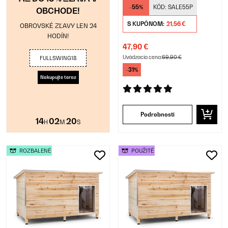
-55%
KÓD:
SALE55P
OBCHODE!
S KUPÓNOM:
21,56 €
OBROVSKÉ ZĽAVY LEN 24
HODÍN!
47,90 €
Uvádzacia cena:
69,90 €
FULLSWING18
-31%
Nakupujte teraz
Podrobnosti
14
02
19
H
M
S
ROZBALENÉ
POUŽITÉ