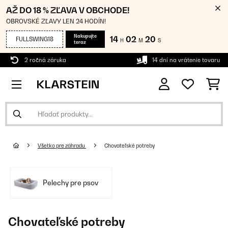
AŽ DO 18 % ZĽAVA V OBCHODE!
OBROVSKÉ ZĽAVY LEN 24 HODÍN!
Nakupujte
14
02
19
FULLSWING18
H
M
S
teraz
2 ročná záruka
14 dní na vrátenie tovaru
Všetko pre záhradu
Chovateľské potreby
Pelechy pre psov
Chovateľské potreby