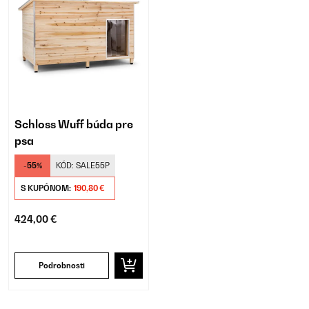
Schloss Wuff búda pre
psa
-55%
KÓD:
SALE55P
S KUPÓNOM:
190,80 €
424,00 €
Podrobnosti