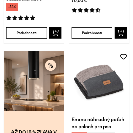
70,00 €
-34%
Podrobnosti
Podrobnosti
Emma náhradný poťah
na pelech pre psa
AŽ DO 18 % ZĽAVA V