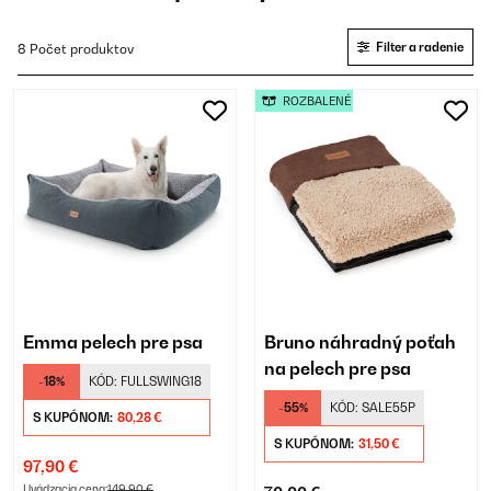
Filter a radenie
8 Počet produktov
ROZBALENÉ
Emma pelech pre psa
Bruno náhradný poťah
na pelech pre psa
-18%
KÓD:
FULLSWING18
-55%
KÓD:
SALE55P
S KUPÓNOM:
80,28 €
S KUPÓNOM:
31,50 €
97,90 €
Uvádzacia cena:
149,90 €