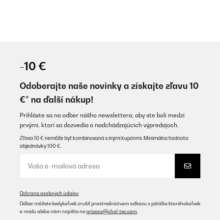
-10 €
Odoberajte naše novinky a získajte zľavu 10
€* na ďalší nákup!
Prihláste sa na odber nášho newslettera, aby ste boli medzi
prvými, ktorí sa dozvedia o nadchádzajúcich výpredajoch.
Zľava 10 € nemôže byť kombinovaná s inými kupónmi. Minimálna hodnota
objednávky 100 €.
Ochrana osobných údajov
Odber môžete kedykoľvek zrušiť prostredníctvom odkazu v pätičke ktoréhokoľvek
e-mailu alebo nám napíšte na
privacy@chal-tec.com
.