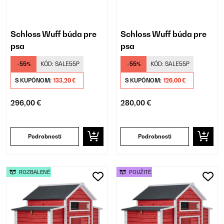
Schloss Wuff búda pre
Schloss Wuff búda pre
psa
psa
-55%
KÓD:
SALE55P
-55%
KÓD:
SALE55P
S KUPÓNOM:
133,20 €
S KUPÓNOM:
126,00 €
296,00 €
280,00 €
Podrobnosti
Podrobnosti
ROZBALENÉ
POUŽITÉ