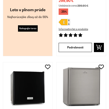
299,90 €
Uvádzacia cena:
399,90 €
Leto v plnom prúde
-25%
Najhorúcejšie zľavy až do 55%
Nakupujte teraz
Informačný list o produkte
Podrobnosti