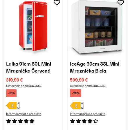
Laika 91cm 60L Mini
IceAge 69cm 88L Mini
Mraznička Červená
Mraznička Biela
319,90 €
599,90 €
Uvádzacia cena:
469,90 €
Uvádzacia cena:
799,90 €
-31%
-25%
Informačný list o produkte
Informačný list o produkte