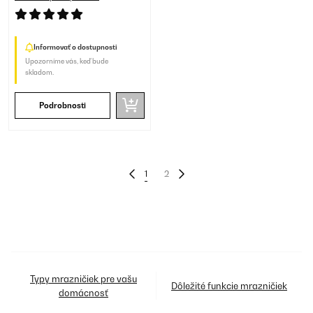
Informovať o dostupnosti
Upozorníme vás, keď bude
skladom.
Podrobnosti
1
2
Typy mrazničiek pre vašu
Dôležité funkcie mrazničiek
domácnosť