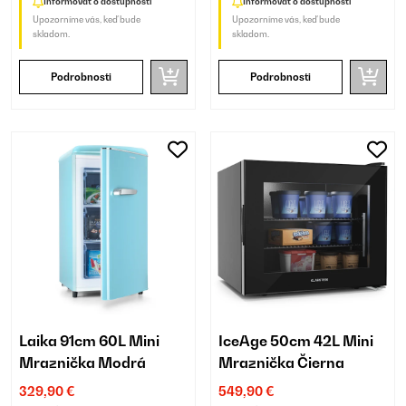
Informovať o dostupnosti
Informovať o dostupnosti
Upozorníme vás, keď bude
Upozorníme vás, keď bude
skladom.
skladom.
Podrobnosti
Podrobnosti
Laika 91cm 60L Mini
IceAge 50cm 42L Mini
Mraznička Modrá
Mraznička Čierna
329,90 €
549,90 €