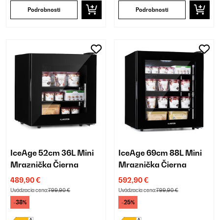
Podrobnosti
Podrobnosti
IceAge 52cm 36L Mini
IceAge 69cm 88L Mini
Mraznička Čierna
Mraznička Čierna
489,90 €
592,90 €
Uvádzacia cena:
799,90 €
Uvádzacia cena:
799,90 €
-38%
-25%