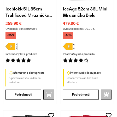
Iceblokk 51L 85cm
IceAge 52cm 36L Mini
Truhlicová Mraznička
Mraznička Biela
Čierna
259,90 €
479,90 €
Uvádzacia cena:
399,90 €
Uvádzacia cena:
799,90 €
-35%
-40%
Informačný list o produkte
Informačný list o produkte
Informovať o dostupnosti
Informovať o dostupnosti
Upozorníme vás, keď bude
Upozorníme vás, keď bude
skladom.
skladom.
Podrobnosti
Podrobnosti