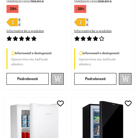
Uvádzacia cena:
469,90 €
Uvádzacia cena:
859,90 €
-29%
-36%
Informačný list o produkte
Informačný list o produkte
Informovať o dostupnosti
Informovať o dostupnosti
Upozorníme vás, keď bude
Upozorníme vás, keď bude
skladom.
skladom.
Podrobnosti
Podrobnosti