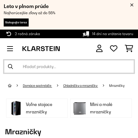
Leto v plnom prúde
Najhorúcejšie zľavy až do 55%
Nakupujte teraz
2 ročná záruka
14 dní na vrátenie tovaru
Domáce spotrebiče
Chladničky a mrazničky
Mrazničky
Voľne stojace
Mini a malé
mrazničky
mrazničky
Mrazničky