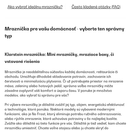
Ako vybrať ideálnu mrazničku?
Často kladené otázky (FAQ)
Mraznička pre vašu domácnosť - vyberte ten správny
typ
Klarstein mraznička: Mini mrazničky, mraziace boxy, či
vstavané riešenia
Mraznička je neoddeliteľnou súčasťou každej domácnosti, reštaurácie či
obchodu. Umožňuje dlhodobé skladovanie potravín, zachovanie ich
čerstvosti a minimalizáciu plytvania. Či už potrebujete priestor na mrazenie
mäsa, zeleniny alebo hotových jedál, správna voľba mrazničky môže
zásadne ovplyvniť váš komfort a úsporu času. V ponuke je množstvo
modelov, ako vybrať tú správnu pre vás?
Pri výbere mrazničky je dôležité zvážiť jej typ, objem, energetickú efektívnosť
a technológie, ktoré ponúka. Niektoré modely sú vybavené modernými
funkciami, ako je No Frost, ktorý eliminuje potrebu ručného odmrazovania,
alebo rýchle zmrazenie, ktoré uchováva potraviny v čo najlepšej kvalite.
Zvážte ako dôležité sú tieto funkcie pre vás. Dôležité je tiež vedieť, kam chcete
mrazničku umiestniť. Chcete voľne stojacu alebo ju chcete skryť do