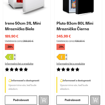
Irene 50cm 31L Mini
Pluto 83cm 80L Mini
Mraznička Biela
Mraznička Čierna
189,90 €
345,99 €
Uvádzacia cena:
299,90 €
Uvádzacia cena:
439,90 €
-36%
-21%
Informačný list o produkte
Informačný list o produkte
Informovať o dostupnosti
Informovať o dostupnosti
Upozorníme vás, keď bude
Upozorníme vás, keď bude
skladom.
skladom.
Podrobnosti
Podrobnosti