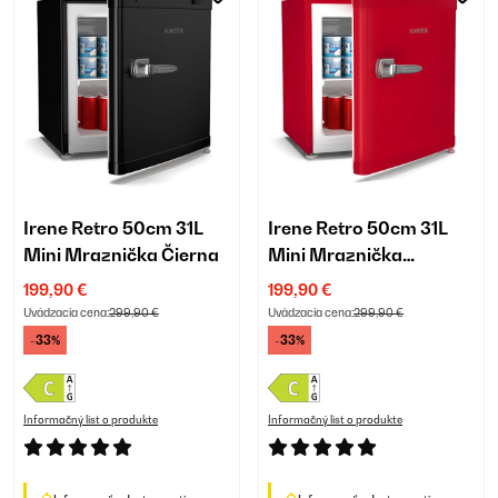
Irene Retro 50cm 31L
Irene Retro 50cm 31L
Mini Mraznička Čierna
Mini Mraznička
Červená
199,90 €
199,90 €
Uvádzacia cena:
299,90 €
Uvádzacia cena:
299,90 €
-33%
-33%
Informačný list o produkte
Informačný list o produkte