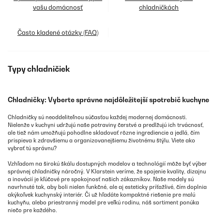
vašu domácnosť
chladničkách
Často kladené otázky (FAQ)
Typy chladničiek
Chladničky: Vyberte správne najdôležitejší spotrebič kuchyne
Chladničky sú neoddeliteľnou súčasťou každej modernej domácnosti.
Nielenže v kuchyni udržujú naše potraviny čerstvé a predlžujú ich trvácnosť,
ale tiež nám umožňujú pohodlne skladovať rôzne ingrediencie a jedlá, čím
prispieva k zdravšiemu a organizovanejšiemu životnému štýlu. Viete ako
vybrať tú správnu?
Vzhľadom na širokú škálu dostupných modelov a technológií môže byť výber
správnej chladničky náročný. V Klarstein veríme, že spojenie kvality, dizajnu
a inovácií je kľúčové pre spokojnosť našich zákazníkov. Naše modely sú
navrhnuté tak, aby boli nielen funkčné, ale aj esteticky príťažlivé, čím doplnia
akýkoľvek kuchynský interiér. Či už hľadáte kompaktné riešenie pre malú
kuchyňu, alebo priestranný model pre veľkú rodinu, náš sortiment ponúka
niečo pre každého.