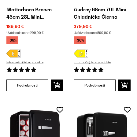
Matterhorn Breeze
Audrey 68cm 70L Mini
45cm 28L Mini
Chladnička Čierna
Chladnička Čierna
189,90 €
379,90 €
Uvádzacia cena:
299,90 €
Uvádzacia cena:
599,90 €
-36%
-36%
Informačný list o produkte
Informačný list o produkte
Podrobnosti
Podrobnosti