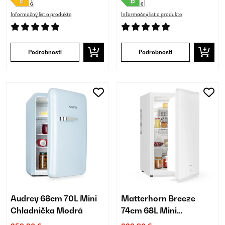
Informačný list o produkte
Informačný list o produkte
Podrobnosti
Podrobnosti
Audrey 68cm 70L Mini
Matterhorn Breeze
Chladnička Modrá
74cm 68L Mini
Chladnička Biela