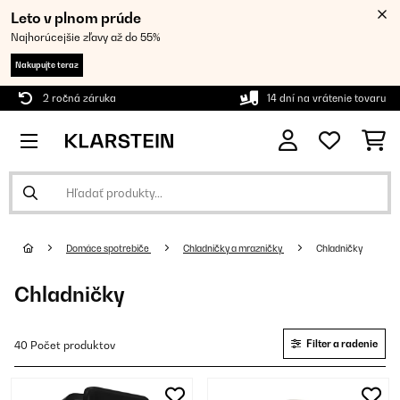
Leto v plnom prúde
Najhorúcejšie zľavy až do 55%
Nakupujte teraz
2 ročná záruka
14 dní na vrátenie tovaru
Domáce spotrebiče
Chladničky a mrazničky
Chladničky
Chladničky
Filter a radenie
40 Počet produktov