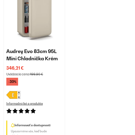
Audrey Evo 83cm 95L
Mini Chladnička Krém
346,21 €
Uvádzacia cena:
499,90 €
-30%
Informačný list o produkte
Informovať o dostupnosti
Upozorníme vás, keď bude