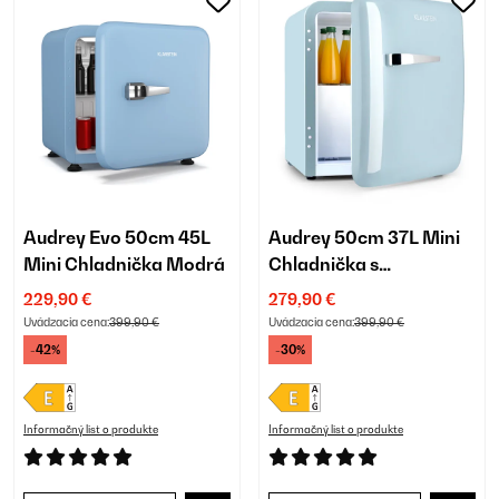
Audrey Evo 50cm 45L
Audrey 50cm 37L Mini
Mini Chladnička Modrá
Chladnička s
Mrazničkou Modrá
229,90 €
279,90 €
Uvádzacia cena:
399,90 €
Uvádzacia cena:
399,90 €
-42%
-30%
Informačný list o produkte
Informačný list o produkte