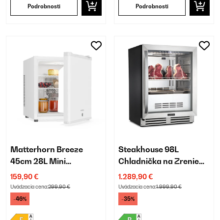
Podrobnosti
Podrobnosti
Matterhorn Breeze
Steakhouse 98L
45cm 28L Mini
Chladnička na Zrenie
Chladnička Biela
Mäsa Strieborná
159,90 €
1.289,90 €
Uvádzacia cena:
299,90 €
Uvádzacia cena:
1.999,90 €
-46%
-35%