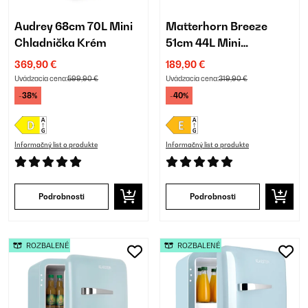
Audrey 68cm 70L Mini
Matterhorn Breeze
Chladnička Krém
51cm 44L Mini
Chladnička Tmavošedá
369,90 €
189,90 €
Uvádzacia cena:
599,90 €
Uvádzacia cena:
319,90 €
-38%
-40%
Informačný list o produkte
Informačný list o produkte
Podrobnosti
Podrobnosti
ROZBALENÉ
ROZBALENÉ