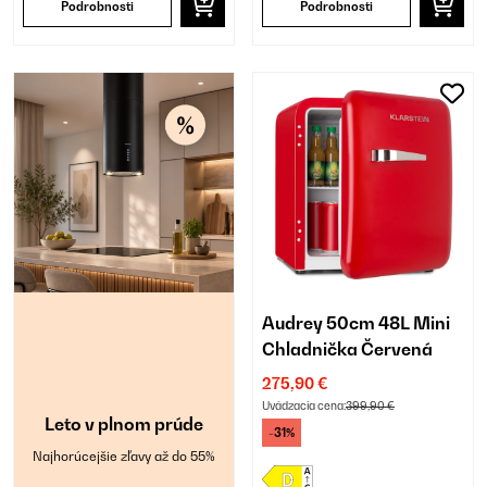
Podrobnosti
Podrobnosti
Audrey 50cm 48L Mini
Chladnička Červená
275,90 €
Uvádzacia cena:
399,90 €
Leto v plnom prúde
-31%
Najhorúcejšie zľavy až do 55%