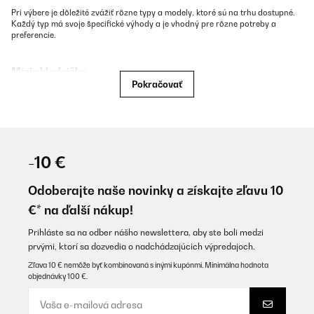
Pri výbere je dôležité zvážiť rôzne typy a modely, ktoré sú na trhu dostupné.
Každý typ má svoje špecifické výhody a je vhodný pre rôzne potreby a
preferencie.
Mini chladničky
Pokračovať
Mini chladničky
sú ideálne pre menšie domácnosti, kancelárie alebo ako
doplnkové riešenie do domácnosti. Tieto kompaktné modely ponúkajú
dostatočný priestor pre základné potraviny a nápoje, pričom zaberajú
minimum miesta. Sú skvelým riešením pre študentov alebo jednotlivcov, ktorí
potrebujú základné chladenie bez veľkých nárokov na priestor.
-10 €
Kombinované chladničky
Odoberajte naše novinky a získajte zľavu 10
Kombinované chladničky
sú jedny z najpopulárnejších typov na trhu. Tieto
€* na ďalší nákup!
modely kombinujú chladničku a mrazničku v jednom zariadení, pričom
mraznička môže byť umiestnená buď hore alebo dole. Kombinácia dvoch
Prihláste sa na odber nášho newslettera, aby ste boli medzi
zariadení ponúka flexibilitu a efektívne využitie priestoru, čo je ideálne pre
prvými, ktorí sa dozvedia o nadchádzajúcich výpredajoch.
väčšinu domácností.
Zľava 10 € nemôže byť kombinovaná s inými kupónmi. Minimálna hodnota
objednávky 100 €.
Chladničky s mrazničkou
Ide o kombináciu chladničky a mrazničky v jednom zariadení. Tieto modely sú