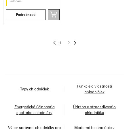
skladom.
Podrobnosti
1
2
Funkcie a vlastnosti
Typy chladničiek
chladničiek
Energetická účinnosť a
Údržba a starostlivosť o
spotreba chladničky
chladničku
Výber správnej chladničky pre
Moderné technológie v