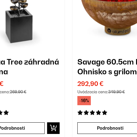
a Tree záhradná
Savage 60.5cm 
na
Ohnisko s grilom
Hrdza
 €
292,90 €
cena:
269,90 €
Uvádzacia cena:
349,90 €
-16%
Podrobnosti
Podrobnosti