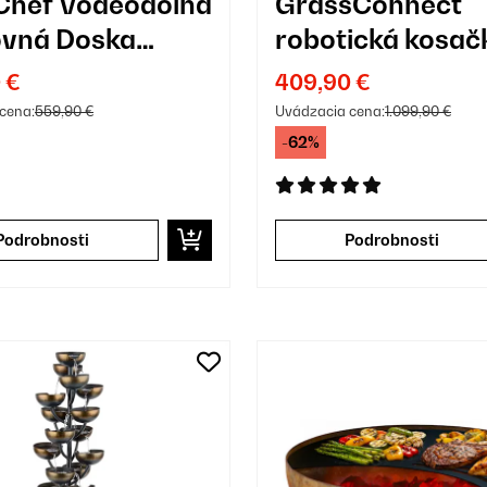
Chef Vodeodolná
GrassConnect
ovná Doska
robotická kosač
adná Kuchynská
Starostlivosť o
 €
409,90 €
ka Antracit
trávnik do 1 000
cena:
559,90 €
Uvádzacia cena:
1.099,90 €
-62%
Podrobnosti
Podrobnosti