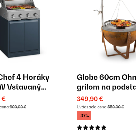
hef 4 Horáky
Globe 60cm Ohn
W Vstavaný
grilom na podst
vý Gril Antracit
Hrdza
 €
349,90 €
cena:
899,90 €
Uvádzacia cena:
559,90 €
-37%