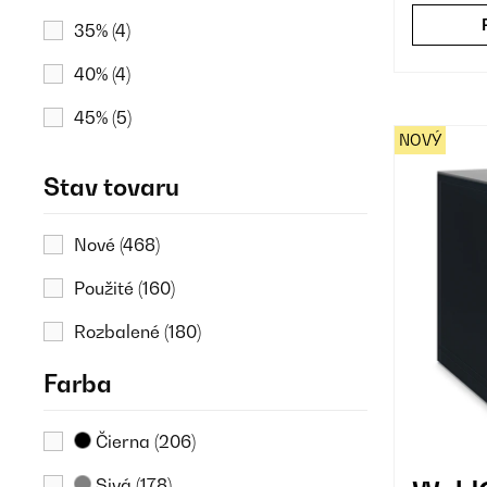
35%
(4)
40%
(4)
45%
(5)
NOVÝ
50%
(10)
Stav tovaru
55%
(77)
Nové
(468)
Použité
(160)
Rozbalené
(180)
Farba
Čierna
(206)
Sivá
(178)