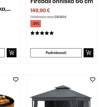
Fireball ohnisko 66 cm
ka,
149,90 €
Uvádzacia cena:
219,90 €
 m²
-31%
Podrobnosti