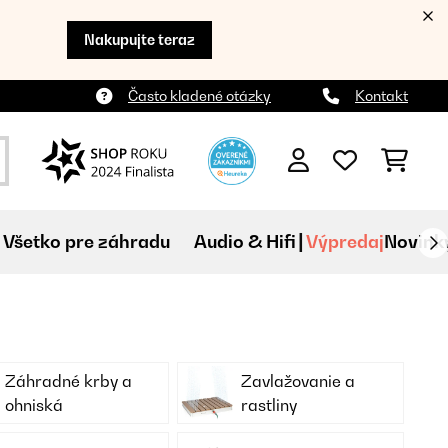
Nakupujte teraz
Často kladené otázky
Kontakt
Všetko pre záhradu
Audio & Hifi
Výpredaj
Novink
Záhradné krby a
Zavlažovanie a
ohniská
rastliny