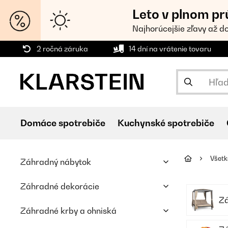
Leto v plnom pr
Najhorúcejšie zľavy až d
2 ročná záruka
14 dní na vrátenie tovaru
Domáce spotrebiče
Kuchynské spotrebiče
Všetk
Záhradný nábytok
Záhradné dekorácie
Zá
Záhradné krby a ohniská