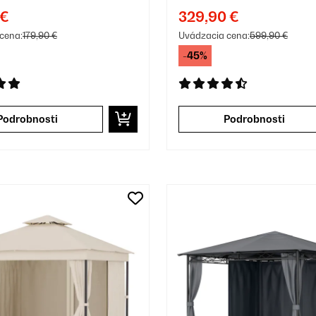
a
Bočným Tienen
 €
329,90 €
Krémová
cena:
179,90 €
Uvádzacia cena:
599,90 €
-45%
Podrobnosti
Podrobnosti