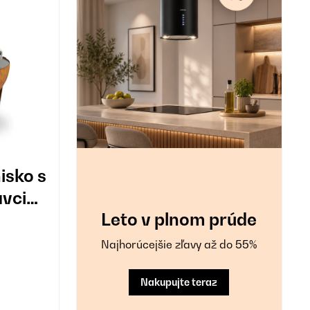
isko s
avci
Leto v plnom prúde
Najhorúcejšie zľavy až do 55%
Nakupujte teraz