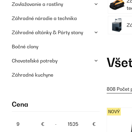
Zá
Zavlažovanie a rastliny
te
Záhradné náradie a technika
Zá
Záhradné altánky & Párty stany
Bočné clony
Vše
Chovateľské potreby
Záhradné kuchyne
808 Počet 
Cena
NOVÝ
€
-
€