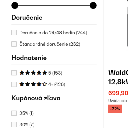
Doručenie
Doručenie do 24/48 hodín
(244)
Štandardné doručenie
(232)
Hodnotenie
WaldC
5
(153)
12,8k
4+
(426)
Plyno
699,90
Kupónová zľava
Uvádzacia 
-22%
25%
(1)
30%
(7)