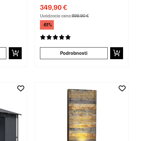
ím
349,90 €
Uvádzacia cena:
899,90 €
-61%
Podrobnosti