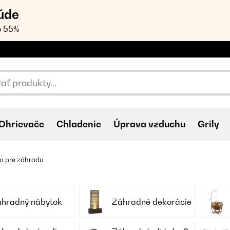
úde
o 55%
Ohrievače
Chladenie
Úprava vzduchu
Grily
o pre záhradu
hradný nábytok
Záhradné dekorácie