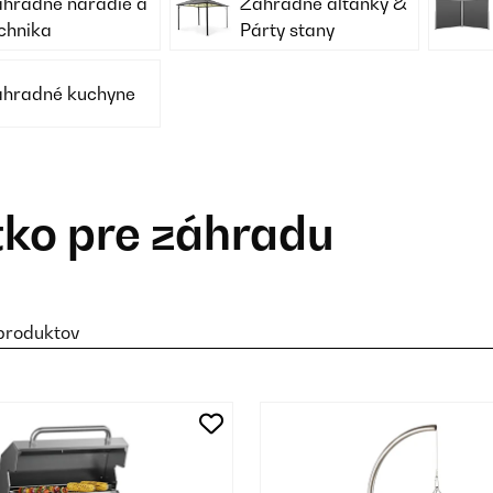
hradné náradie a
Záhradné altánky &
chnika
Párty stany
hradné kuchyne
tko pre záhradu
produktov