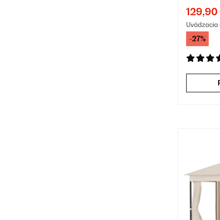
Čiern
129,90
Uvádzacia 
-27%