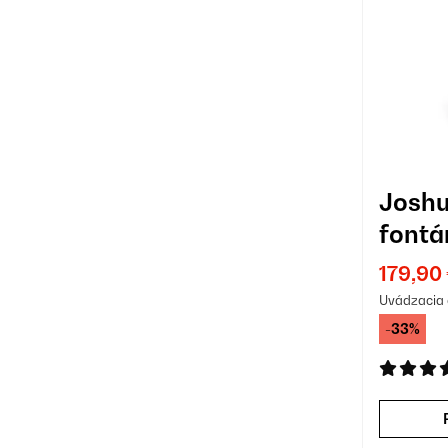
Bronzová
(4)
Ružová
(3)
Fialová
(2)
Žltá
(2)
Terakota
(1)
Joshu
fontá
Viacfarebná
(1)
Zlatá
(1)
179,90
Uvádzacia 
-33%