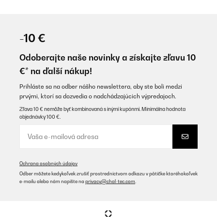
-10 €
Odoberajte naše novinky a získajte zľavu 10
€* na ďalší nákup!
Prihláste sa na odber nášho newslettera, aby ste boli medzi
prvými, ktorí sa dozvedia o nadchádzajúcich výpredajoch.
Zľava 10 € nemôže byť kombinovaná s inými kupónmi. Minimálna hodnota
objednávky 100 €.
Ochrana osobných údajov
Odber môžete kedykoľvek zrušiť prostredníctvom odkazu v pätičke ktoréhokoľvek
e-mailu alebo nám napíšte na
privacy@chal-tec.com
.