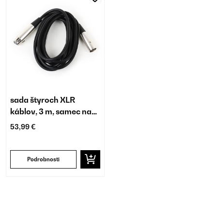
sada štyroch XLR
káblov, 3 m, samec na
samica
53,99 €
Podrobnosti