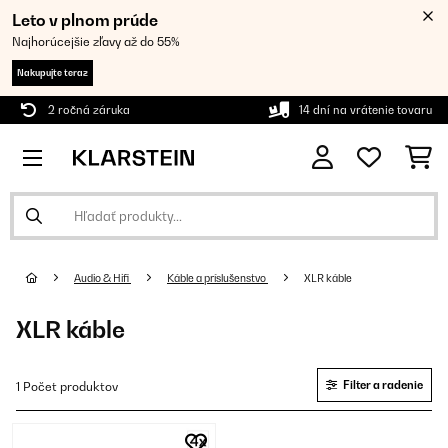
Leto v plnom prúde
Najhorúcejšie zľavy až do 55%
Nakupujte teraz
2 ročná záruka
14 dní na vrátenie tovaru
Audio & Hifi
Káble a príslušenstvo
XLR káble
XLR káble
Filter a radenie
1 Počet produktov