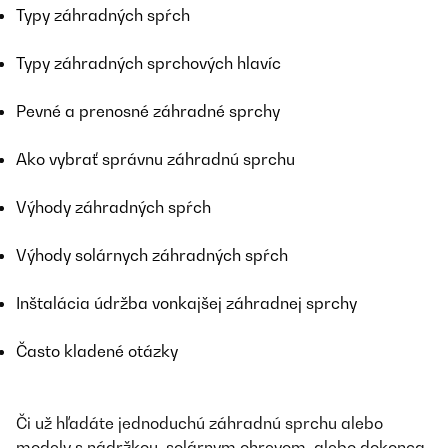
Typy záhradných spŕch
Typy záhradných sprchových hlavíc
Pevné a prenosné záhradné sprchy
Ako vybrať správnu záhradnú sprchu
Výhody záhradných spŕch
Výhody solárnych záhradných spŕch
Inštalácia údržba vonkajšej záhradnej sprchy
Často kladené otázky
Či už hľadáte jednoduchú záhradnú sprchu alebo
modely s nádržkou, solárnym ohrevom, alebo dokonca