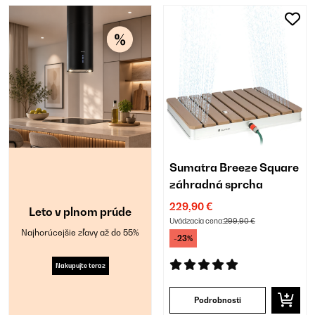
Sumatra Breeze Square
záhradná sprcha
229,90 €
Leto v plnom prúde
Uvádzacia cena:
299,90 €
Najhorúcejšie zľavy až do 55%
-23%
Nakupujte teraz
Podrobnosti