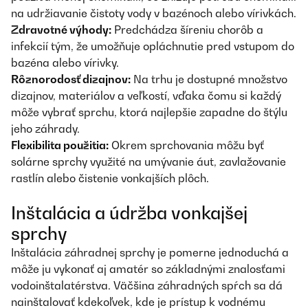
na udržiavanie čistoty vody v bazénoch alebo vírivkách.
Zdravotné výhody:
Predchádza šíreniu chorôb a
infekcií tým, že umožňuje opláchnutie pred vstupom do
bazéna alebo vírivky.
Rôznorodosť dizajnov:
Na trhu je dostupné množstvo
dizajnov, materiálov a veľkostí, vďaka čomu si každý
môže vybrať sprchu, ktorá najlepšie zapadne do štýlu
jeho záhrady.
Flexibilita použitia:
Okrem sprchovania môžu byť
solárne sprchy využité na umývanie áut, zavlažovanie
rastlín alebo čistenie vonkajších plôch.
Inštalácia a údržba vonkajšej
sprchy
Inštalácia záhradnej sprchy je pomerne jednoduchá a
môže ju vykonať aj amatér so základnými znalosťami
vodoinštalatérstva. Väčšina záhradných spŕch sa dá
nainštalovať kdekoľvek, kde je prístup k vodnému