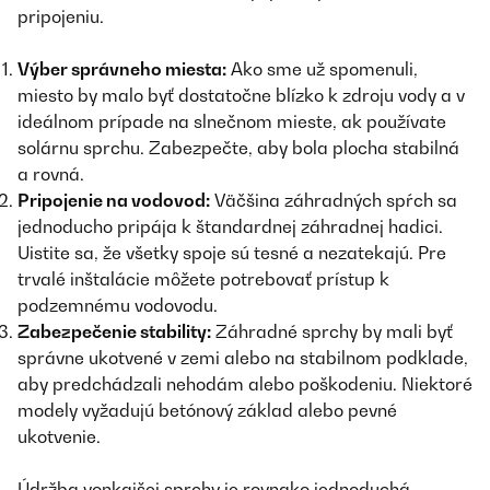
pripojeniu.
Výber správneho miesta:
Ako sme už spomenuli,
miesto by malo byť dostatočne blízko k zdroju vody a v
ideálnom prípade na slnečnom mieste, ak používate
solárnu sprchu. Zabezpečte, aby bola plocha stabilná
a rovná.
Pripojenie na vodovod:
Väčšina záhradných spŕch sa
jednoducho pripája k štandardnej záhradnej hadici.
Uistite sa, že všetky spoje sú tesné a nezatekajú. Pre
trvalé inštalácie môžete potrebovať prístup k
podzemnému vodovodu.
Zabezpečenie stability:
Záhradné sprchy by mali byť
správne ukotvené v zemi alebo na stabilnom podklade,
aby predchádzali nehodám alebo poškodeniu. Niektoré
modely vyžadujú betónový základ alebo pevné
ukotvenie.
Údržba vonkajšej sprchy je rovnako jednoduchá,