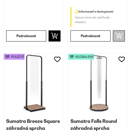
Informovať o dostupnosti
Upozorníme vás, keď bude
skladom.
Podrobnosti
Podrobnosti
POUŽITÉ
ROZBALENÉ
Sumatra Breeze Square
Sumatra Falls Round
záhradná sprcha
záhradná sprcha