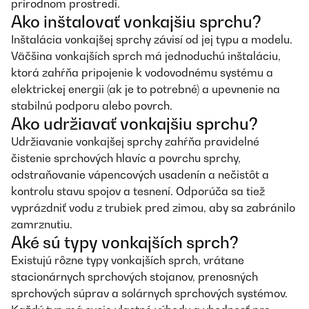
prírodnom prostredí.
Ako inštalovať vonkajšiu sprchu?
Inštalácia vonkajšej sprchy závisí od jej typu a modelu.
Väčšina vonkajších sprch má jednoduchú inštaláciu,
ktorá zahŕňa pripojenie k vodovodnému systému a
elektrickej energii (ak je to potrebné) a upevnenie na
stabilnú podporu alebo povrch.
Ako udržiavať vonkajšiu sprchu?
Udržiavanie vonkajšej sprchy zahŕňa pravidelné
čistenie sprchových hlavíc a povrchu sprchy,
odstraňovanie vápencových usadenín a nečistôt a
kontrolu stavu spojov a tesnení. Odporúča sa tiež
vyprázdniť vodu z trubiek pred zimou, aby sa zabránilo
zamrznutiu.
Aké sú typy vonkajších sprch?
Existujú rôzne typy vonkajších sprch, vrátane
stacionárnych sprchových stojanov, prenosných
sprchových súprav a solárnych sprchových systémov.