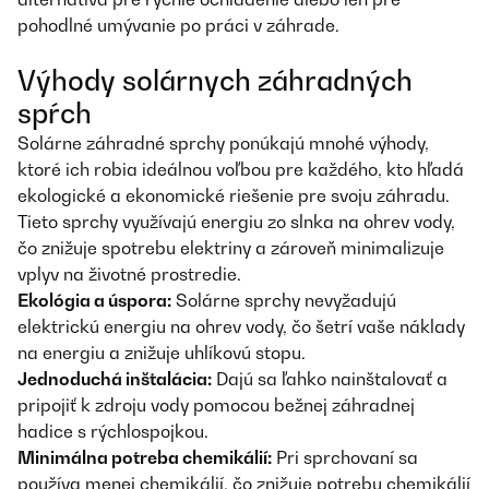
pohodlné umývanie po práci v záhrade.
Výhody solárnych záhradných
spŕch
Solárne záhradné sprchy ponúkajú mnohé výhody,
ktoré ich robia ideálnou voľbou pre každého, kto hľadá
ekologické a ekonomické riešenie pre svoju záhradu.
Tieto sprchy využívajú energiu zo slnka na ohrev vody,
čo znižuje spotrebu elektriny a zároveň minimalizuje
vplyv na životné prostredie.
Ekológia a úspora:
Solárne sprchy nevyžadujú
elektrickú energiu na ohrev vody, čo šetrí vaše náklady
na energiu a znižuje uhlíkovú stopu.
Jednoduchá inštalácia:
Dajú sa ľahko nainštalovať a
pripojiť k zdroju vody pomocou bežnej záhradnej
hadice s rýchlospojkou.
Minimálna potreba chemikálií:
Pri sprchovaní sa
používa menej chemikálií, čo znižuje potrebu chemikálií