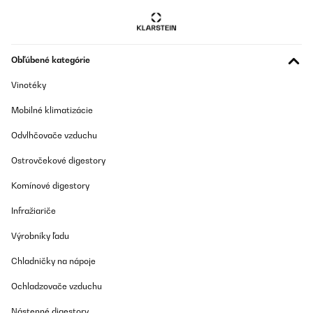
Obľúbené kategórie
Vinotéky
Mobilné klimatizácie
Odvlhčovače vzduchu
Ostrovčekové digestory
Komínové digestory
Infražiariče
Výrobníky ľadu
Chladničky na nápoje
Ochladzovače vzduchu
Nástenné digestory