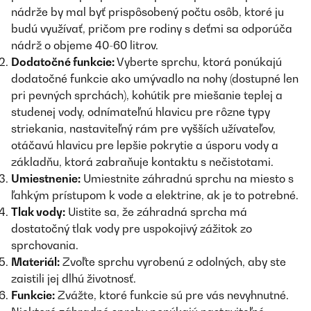
nádrže by mal byť prispôsobený počtu osôb, ktoré ju
budú využívať, pričom pre rodiny s deťmi sa odporúča
nádrž o objeme 40-60 litrov.
Dodatočné funkcie:
Vyberte sprchu, ktorá ponúkajú
dodatočné funkcie ako umývadlo na nohy (dostupné len
pri pevných sprchách), kohútik pre miešanie teplej a
studenej vody, odnímateľnú hlavicu pre rôzne typy
striekania, nastaviteľný rám pre vyšších užívateľov,
otáčavú hlavicu pre lepšie pokrytie a úsporu vody a
základňu, ktorá zabraňuje kontaktu s nečistotami.
Umiestnenie:
Umiestnite záhradnú sprchu na miesto s
ľahkým prístupom k vode a elektrine, ak je to potrebné.
Tlak vody:
Uistite sa, že záhradná sprcha má
dostatočný tlak vody pre uspokojivý zážitok zo
sprchovania.
Materiál:
Zvoľte sprchu vyrobenú z odolných, aby ste
zaistili jej dlhú životnosť.
Funkcie:
Zvážte, ktoré funkcie sú pre vás nevyhnutné.