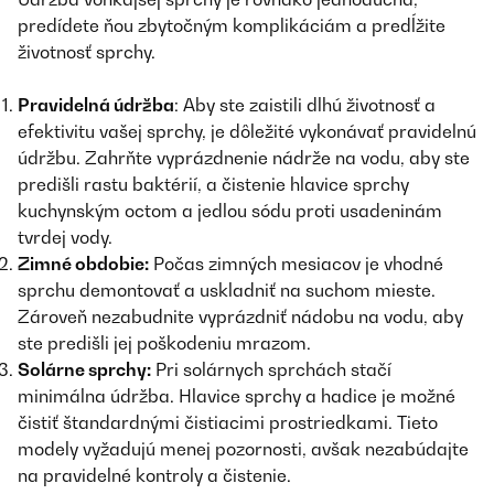
predídete ňou zbytočným komplikáciám a predĺžite
životnosť sprchy.
Pravidelná údržba
: Aby ste zaistili dlhú životnosť a
efektivitu vašej sprchy, je dôležité vykonávať pravidelnú
údržbu. Zahrňte vyprázdnenie nádrže na vodu, aby ste
predišli rastu baktérií, a čistenie hlavice sprchy
kuchynským octom a jedlou sódu proti usadeninám
tvrdej vody.
Zimné obdobie:
Počas zimných mesiacov je vhodné
sprchu demontovať a uskladniť na suchom mieste.
Zároveň nezabudnite vyprázdniť nádobu na vodu, aby
ste predišli jej poškodeniu mrazom.
Solárne sprchy:
Pri solárnych sprchách stačí
minimálna údržba. Hlavice sprchy a hadice je možné
čistiť štandardnými čistiacimi prostriedkami. Tieto
modely vyžadujú menej pozornosti, avšak nezabúdajte
na pravidelné kontroly a čistenie.