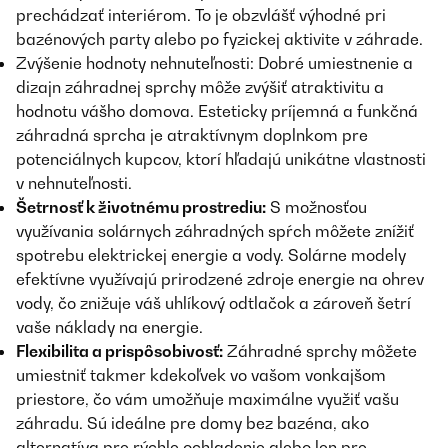
prechádzať interiérom. To je obzvlášť výhodné pri
bazénových party alebo po fyzickej aktivite v záhrade.
Zvýšenie hodnoty nehnuteľnosti: Dobré umiestnenie a
dizajn záhradnej sprchy môže zvýšiť atraktivitu a
hodnotu vášho domova. Esteticky príjemná a funkčná
záhradná sprcha je atraktívnym doplnkom pre
potenciálnych kupcov, ktorí hľadajú unikátne vlastnosti
v nehnuteľnosti.
Šetrnosť k životnému prostrediu:
S možnosťou
využívania solárnych záhradných spŕch môžete znížiť
spotrebu elektrickej energie a vody. Solárne modely
efektívne využívajú prirodzené zdroje energie na ohrev
vody, čo znižuje váš uhlíkový odtlačok a zároveň šetrí
vaše náklady na energie.
Flexibilita a prispôsobivosť:
Záhradné sprchy môžete
umiestniť takmer kdekoľvek vo vašom vonkajšom
priestore, čo vám umožňuje maximálne využiť vašu
záhradu. Sú ideálne pre domy bez bazéna, ako
alternatíva pre rýchle ochladenie alebo len pre