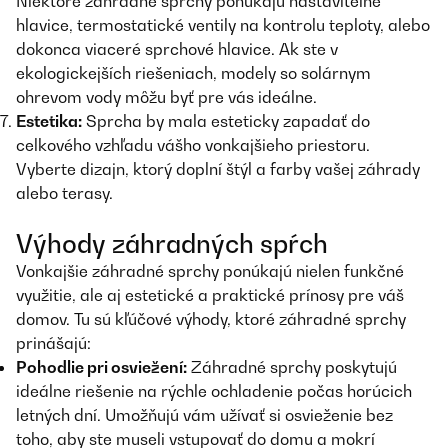
Niektoré záhradné sprchy ponúkajú nastaviteľné
hlavice, termostatické ventily na kontrolu teploty, alebo
dokonca viaceré sprchové hlavice. Ak ste v
ekologickejších riešeniach, modely so solárnym
ohrevom vody môžu byť pre vás ideálne.
Estetika:
Sprcha by mala esteticky zapadať do
celkového vzhľadu vášho vonkajšieho priestoru.
Vyberte dizajn, ktorý doplní štýl a farby vašej záhrady
alebo terasy.
Výhody záhradných spŕch
Vonkajšie záhradné sprchy ponúkajú nielen funkčné
využitie, ale aj estetické a praktické prínosy pre váš
domov. Tu sú kľúčové výhody, ktoré záhradné sprchy
prinášajú:
Pohodlie pri osviežení:
Záhradné sprchy poskytujú
ideálne riešenie na rýchle ochladenie počas horúcich
letných dní. Umožňujú vám užívať si osvieženie bez
toho, aby ste museli vstupovať do domu a mokrí