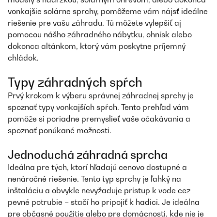
vonkajšie solárne sprchy, pomôžeme vám nájsť ideálne
riešenie pre vašu záhradu. Tú môžete vylepšiť aj
pomocou nášho záhradného nábytku, ohnísk alebo
dokonca altánkom, ktorý vám poskytne príjemný
chládok.
Typy záhradných spŕch
Prvý krokom k výberu správnej záhradnej sprchy je
spoznať typy vonkajších spŕch. Tento prehľad vám
pomôže si poriadne premyslieť vaše očakávania a
spoznať ponúkané možnosti.
Jednoduchá záhradná sprcha
Ideálna pre tých, ktorí hľadajú cenovo dostupné a
nenáročné riešenie. Tento typ sprchy je ľahký na
inštaláciu a obvykle nevyžaduje prístup k vode cez
pevné potrubie – stačí ho pripojiť k hadici. Je ideálna
pre občasné použitie alebo pre domácnosti, kde nie je