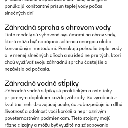
ponúkajú konštantný prísun teplej vody počas
slnečných dní.
Záhradná sprcha s ohrevom vody
Tieto modely sú vybavené systémami na ohrev vody,
ktoré môžu byť napájané solárnou energiou alebo
konvenčnými metódami. Ponúkajú pohodlie teplej vody
aj v menej slnečných dňoch a sú ideálne pre tých, ktorí
chcú využívať svoju záhradnú sprchu častejšie a
nezávisle od počasia.
Záhradné vodné stĺpiky
Záhradné vodné stĺpiky sú praktickým a esteticky
príjemným doplnkom každej záhrady. Sú vyrobené z
kvalitnej nehrdzavejúcej ocele, čo zabezpečuje ich dlhú
životnosť a odolnosť voči korózii a nepriaznivým
poveternostným podmienkam. Tieto stojany majú
rôzne dizajny a môžu byť využité na zásobovanie