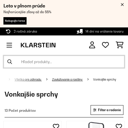
Leto v plnom prúde
Najhorúcejšie zľavy až do 55%
Nakupujte teraz
2 ročná záruka
14 dní na vrátenie tovaru
Všetko pre záhradu
Zavlažovanie a rastliny
Vonkajšie sprchy
Vonkajšie sprchy
Filter a radenie
13 Počet produktov