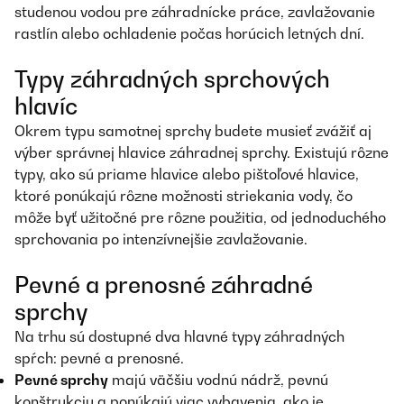
studenou vodou pre záhradnícke práce, zavlažovanie
rastlín alebo ochladenie počas horúcich letných dní.
Typy záhradných sprchových
hlavíc
Okrem typu samotnej sprchy budete musieť zvážiť aj
výber správnej hlavice záhradnej sprchy. Existujú rôzne
typy, ako sú priame hlavice alebo pištoľové hlavice,
ktoré ponúkajú rôzne možnosti striekania vody, čo
môže byť užitočné pre rôzne použitia, od jednoduchého
sprchovania po intenzívnejšie zavlažovanie.
Pevné a prenosné záhradné
sprchy
Na trhu sú dostupné dva hlavné typy záhradných
spŕch: pevné a prenosné.
Pevné sprchy
majú väčšiu vodnú nádrž, pevnú
konštrukciu a ponúkajú viac vybavenia, ako je