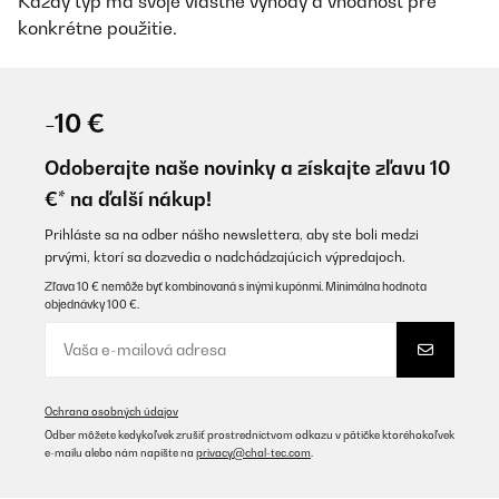
Každý typ má svoje vlastné výhody a vhodnosť pre
konkrétne použitie.
-10 €
Odoberajte naše novinky a získajte zľavu 10
€* na ďalší nákup!
Prihláste sa na odber nášho newslettera, aby ste boli medzi
prvými, ktorí sa dozvedia o nadchádzajúcich výpredajoch.
Zľava 10 € nemôže byť kombinovaná s inými kupónmi. Minimálna hodnota
objednávky 100 €.
Ochrana osobných údajov
Odber môžete kedykoľvek zrušiť prostredníctvom odkazu v pätičke ktoréhokoľvek
e-mailu alebo nám napíšte na
privacy@chal-tec.com
.