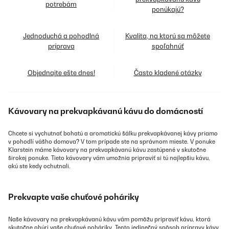
potrebám
ponúkajú?
Jednoduchá a pohodlná
Kvalita, na ktorú sa môžete
príprava
spoľahnúť
Objednajte ešte dnes!
Často kladené otázky
Kávovary na prekvapkávanú kávu do domácností
Chcete si vychutnať bohatú a aromatickú šálku prekvapkávanej kávy priamo
v pohodlí vášho domova? V tom prípade ste na správnom mieste. V ponuke
Klarstein máme kávovary na prekvapkávanú kávu zastúpené v skutočne
širokej ponuke. Tieto kávovary vám umožnia pripraviť si tú najlepšiu kávu,
akú ste kedy ochutnali.
Prekvapte vaše chuťové poháriky
Naše kávovary na prekvapkávanú kávu vám pomôžu pripraviť kávu, ktorá
skutočne ohúri vaše chuťové poháriky. Tento jedinečný spôsob prípravy kávy