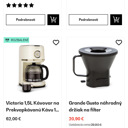
Podrobnosti
Podrobnosti
ROZBALENÉ
Victoria 1,5L Kávovar na
Grande Gusto náhradný
Prekvapkávanú Kávu 12
držiak na filter
Šálok Krémová
62,00 €
20,90 €
Uvádzacia cena:
29,90 €