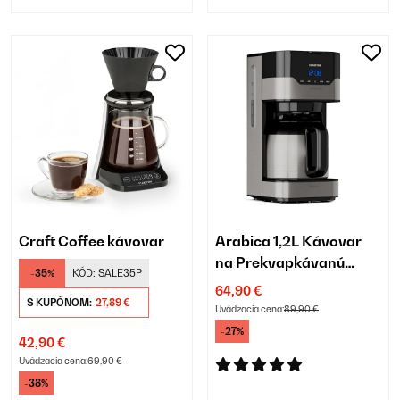
Craft Coffee kávovar
Arabica 1,2L Kávovar
na Prekvapkávanú
-35%
KÓD:
SALE35P
Kávu 10 Šálok
64,90 €
S KUPÓNOM:
27,89 €
Strieborná
Uvádzacia cena:
89,90 €
-27%
42,90 €
Uvádzacia cena:
69,90 €
-38%