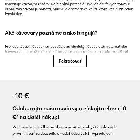
umožňuje kávovým zrnám uvoľniť plný potenciál svojich chuťových tónov a
aróm. Výsledkom je bohatá, hladká a aromatická káva, ktorá vás bude baviť
každý deň.
Aké kávovary poznáme a ako fungujú?
Prekvapkávací kávovar sa považuje za klasický kávovar. Za automatické
kávovary sa považujú tie, ktoré sú vybavené nádržkou na vodu, napríklad
Klarstein Arabica 1.2.
Pokračovať
V ponuke nájdete tiež kávovary so vstavaným mlynčekom, jedným z takýchto
modelov je kávovar Aromatica II Duo. Mlynček umožňuje nastaviť rôznu
jemnosť mletia, čo ovplyvňuje chuť kávy. Príprava kávy je s týmto kávovarom
obzvlášť jednoduchá.
Spotrebič vodu z nádržky ohreje a dávkuje do filtra, ktorý je naplnený
-10 €
pomletou kávou. Hotová káva kvapká do džbánu, ktorý je súčasťou kávovaru.
Niektoré modely kávovarov na prekvapkávanú kávu sú vybavené ohrevom
hotovej kávy.
Odoberajte naše novinky a získajte zľavu 10
€* na ďalší nákup!
Čo je to filter na kávu?
Prihláste sa na odber nášho newslettera, aby ste boli medzi
prvými, ktorí sa dozvedia o nadchádzajúcich výpredajoch.
Kávovary na prekvapkávanú kávu potrebujú filter. Môže byť klasický