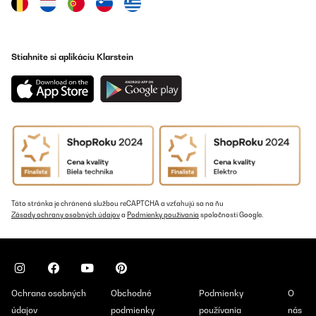
Často kladené otázky
Čo sú kávovary na prekvapkávanú kávu a ako fungujú?
Stiahnite si aplikáciu Klarstein
V čom spočíva výnimočnosť týchto zariadení?
Ako vybrať kávovar na prekvapkávanú kávu?
Táto stránka je chránená službou reCAPTCHA a vzťahujú sa na ňu
Zásady ochrany osobných údajov
a
Podmienky používania
spoločnosti Google.
Ochrana osobných
Obchodné
Podmienky
O
údajov
podmienky
používania
nás