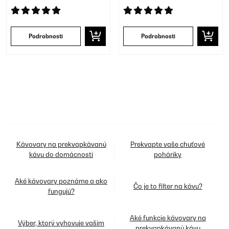
Podrobnosti
Podrobnosti
Kávovary na prekvapkávanú
Prekvapte vaše chuťové
kávu do domácností
poháriky
Aké kávovary poznáme a ako
Čo je to filter na kávu?
fungujú?
Aké funkcie kávovary na
Výber, ktorý vyhovuje vašim
prekvapkávanú kávu