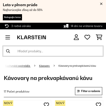
Leto v plnom prúde
Najhorúcejšie zľavy až do 55%
Nakupujte teraz
2 ročná záruka
14 dní na vrátenie tovaru
Kuchynské spotrebiče
Kávovary
Kávovary na prekvapkávanú kávu
Kávovary na prekvapkávanú kávu
Filter a radenie
17 Počet produktov
NOVÝ
NOVÝ