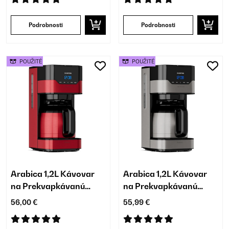
Podrobnosti
Podrobnosti
POUŽITÉ
POUŽITÉ
Arabica 1,2L Kávovar
Arabica 1,2L Kávovar
na Prekvapkávanú
na Prekvapkávanú
Kávu 10 Šálok Červená
Kávu 10 Šálok
56,00 €
55,99 €
Strieborná