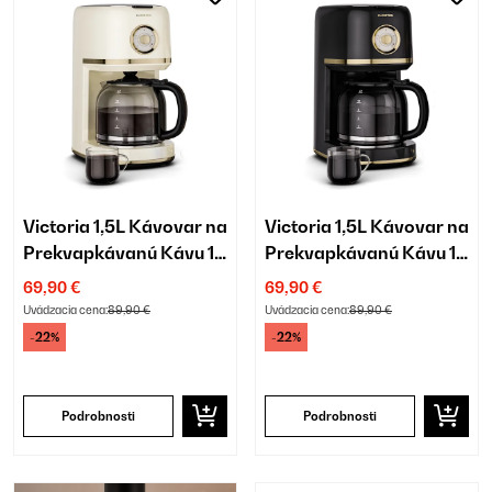
Victoria 1,5L Kávovar na
Victoria 1,5L Kávovar na
Prekvapkávanú Kávu 12
Prekvapkávanú Kávu 12
Šálok Krémová
Šálok Čierna
69,90 €
69,90 €
Uvádzacia cena:
89,90 €
Uvádzacia cena:
89,90 €
-22%
-22%
Podrobnosti
Podrobnosti