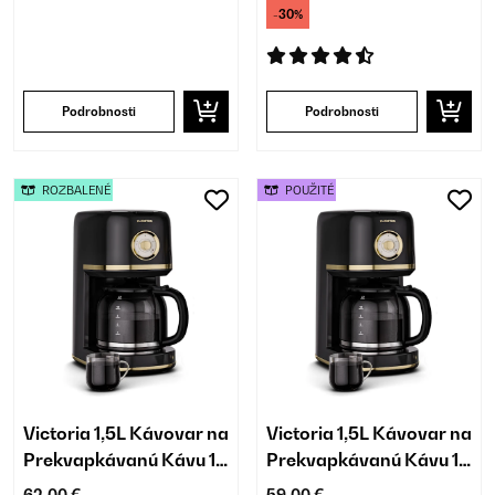
-30%
Podrobnosti
Podrobnosti
ROZBALENÉ
POUŽITÉ
Victoria 1,5L Kávovar na
Victoria 1,5L Kávovar na
Prekvapkávanú Kávu 12
Prekvapkávanú Kávu 12
Šálok Čierna
Šálok Čierna