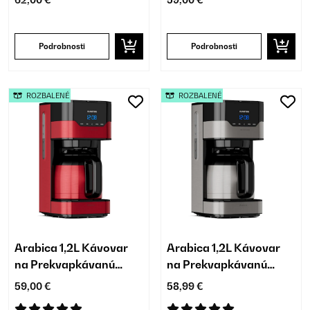
62,00 €
59,00 €
Podrobnosti
Podrobnosti
ROZBALENÉ
ROZBALENÉ
Arabica 1,2L Kávovar
Arabica 1,2L Kávovar
na Prekvapkávanú
na Prekvapkávanú
Kávu 10 Šálok Červená
Kávu 10 Šálok
59,00 €
58,99 €
Strieborná