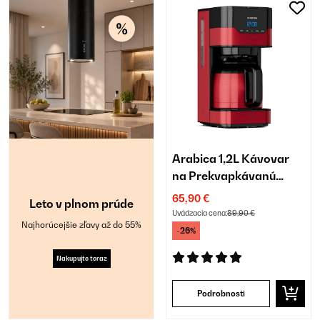
Arabica 1,2L Kávovar
na Prekvapkávanú
Kávu 10 Šálok Červená
65,90 €
Leto v plnom prúde
Uvádzacia cena:
89,90 €
Najhorúcejšie zľavy až do 55%
-26%
Nakupujte teraz
Podrobnosti