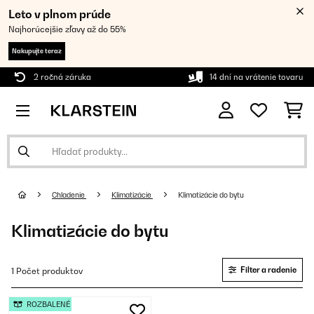
Leto v plnom prúde
Najhorúcejšie zľavy až do 55%
Nakupujte teraz
2 ročná záruka
14 dní na vrátenie tovaru
Chladenie
Klimatizácie
Klimatizácie do bytu
Klimatizácie do bytu
Filter a radenie
1 Počet produktov
ROZBALENÉ