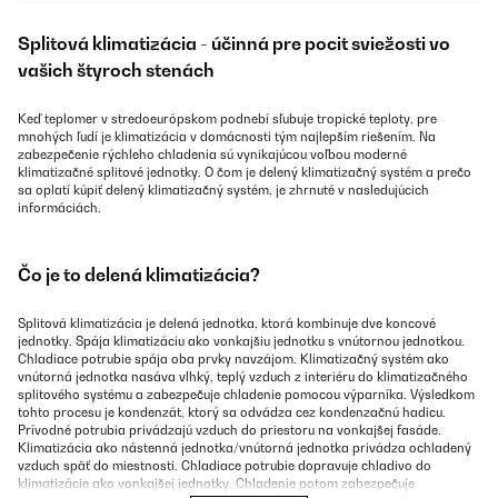
Splitová klimatizácia - účinná pre pocit sviežosti vo
vašich štyroch stenách
Keď teplomer v stredoeurópskom podnebí sľubuje tropické teploty, pre
mnohých ľudí je klimatizácia v domácnosti tým najlepším riešením. Na
zabezpečenie rýchleho chladenia sú vynikajúcou voľbou moderné
klimatizačné splitové jednotky. O čom je delený klimatizačný systém a prečo
sa oplatí kúpiť delený klimatizačný systém, je zhrnuté v nasledujúcich
informáciách.
Čo je to delená klimatizácia?
Splitová klimatizácia je delená jednotka, ktorá kombinuje dve koncové
jednotky. Spája klimatizáciu ako vonkajšiu jednotku s vnútornou jednotkou.
Chladiace potrubie spája oba prvky navzájom. Klimatizačný systém ako
vnútorná jednotka nasáva vlhký, teplý vzduch z interiéru do klimatizačného
splitového systému a zabezpečuje chladenie pomocou výparníka. Výsledkom
tohto procesu je kondenzát, ktorý sa odvádza cez kondenzačnú hadicu.
Prívodné potrubia privádzajú vzduch do priestoru na vonkajšej fasáde.
Klimatizácia ako nástenná jednotka/vnútorná jednotka privádza ochladený
vzduch späť do miestnosti. Chladiace potrubie dopravuje chladivo do
klimatizácie ako vonkajšej jednotky. Chladenie potom zabezpečuje