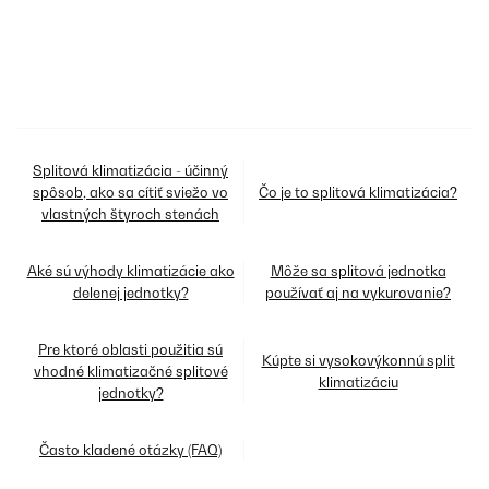
Splitová klimatizácia - účinný
spôsob, ako sa cítiť sviežo vo
Čo je to splitová klimatizácia?
vlastných štyroch stenách
Aké sú výhody klimatizácie ako
Môže sa splitová jednotka
delenej jednotky?
používať aj na vykurovanie?
Pre ktoré oblasti použitia sú
Kúpte si vysokovýkonnú split
vhodné klimatizačné splitové
klimatizáciu
jednotky?
Často kladené otázky (FAQ)