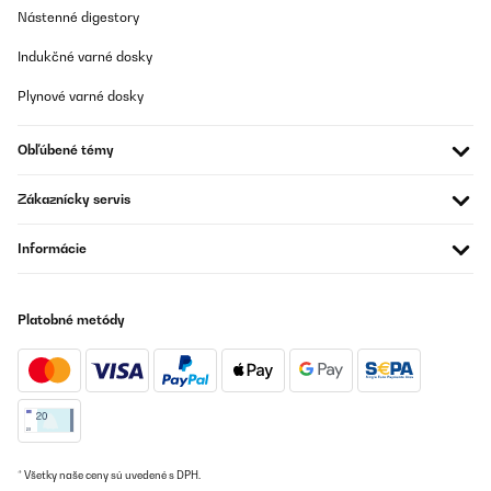
Často kladené otázky (FAQ)
Nástenné digestory
Indukčné varné dosky
Musí splitovú klimatizáciu inštalovať odborník?
Plynové varné dosky
Akú chladiacu kapacitu potrebujem podľa veľkosti
Obľúbené témy
miestnosti?
Zákaznícky servis
Aký je rozdiel medzi splitovou a mobilnou klimatizáciou?
Informácie
Koľko vnútorných jednotiek možno pripojiť k jednej
vonkajšej?
Platobné metódy
Ako často treba splitovú klimatizáciu čistiť a
servisovať?
* Všetky naše ceny sú uvedené s DPH.