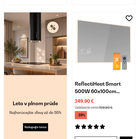
ReflectiHeat Smart
500W 60x100cm
Zrkadlový Infrapanel
249,90 €
Leto v plnom prúde
Uvádzacia cena:
409,90 €
Najhorúcejšie zľavy až do 55%
-39%
Nakupujte teraz