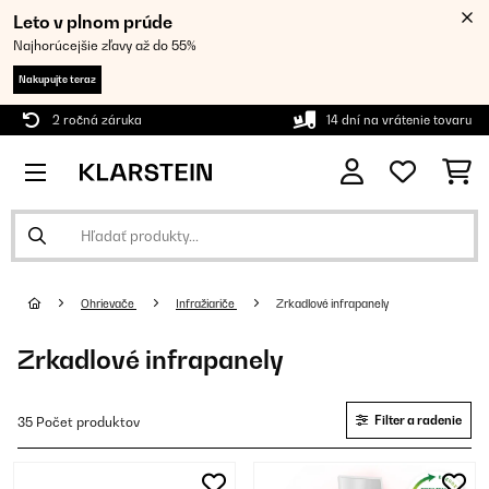
Leto v plnom prúde
Najhorúcejšie zľavy až do 55%
Nakupujte teraz
2 ročná záruka
14 dní na vrátenie tovaru
Ohrievače
Infražiariče
Zrkadlové infrapanely
Zrkadlové infrapanely
Filter a radenie
35 Počet produktov