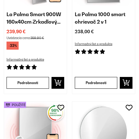
La Palma Smart 900W
La Palma 1000 smart
160x40cm Zrkadlový
ohrievač 2 v 1
Infrapanel Strieborná
239,90 €
238,00 €
Uvádzacia cena:
359,90 €
Informačný list o produkte
-33%
Informačný list o produkte
Podrobnosti
Podrobnosti
POUŽITÉ