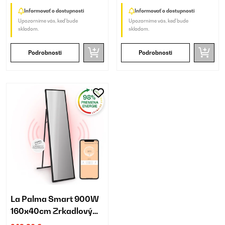
Informovať o dostupnosti
Informovať o dostupnosti
Upozorníme vás, keď bude
Upozorníme vás, keď bude
skladom.
skladom.
Podrobnosti
Podrobnosti
La Palma Smart 900W
160x40cm Zrkadlový
Infrapanel Čierna