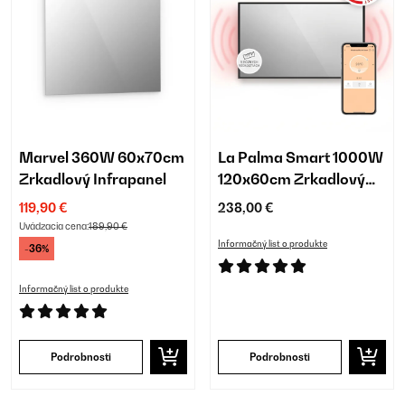
Marvel 360W 60x70cm
La Palma Smart 1000W
Zrkadlový Infrapanel
120x60cm Zrkadlový
Infrapanel Čierna
119,90 €
238,00 €
Uvádzacia cena:
189,90 €
Informačný list o produkte
-36%
Informačný list o produkte
Podrobnosti
Podrobnosti