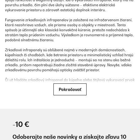
spája funkčnosť a elegantný dizajn. Ide o vykurovací infrapanel, ktorý má na
povrchu zrkadlo, čím plní dve úlohy súčasne – efektívne elektrické
vykurovanie priestoru a zároveň estetický doplnok interiéru.
Fungovanie zrkadlových infrapanelov je založené na infračervenom žiarení,
ktoré nezohrieva vzduch, ale priamo osoby a objekty v miestnosti. Tento
spôsob je účinnejší ako klasické konvekčné kúrenie, pretože nedochádza k
stratám tepla prúdením vzduchu. Výsledkom je rovnomerné a príjemné teplo,
podobné slnečnému žiareniu.
Zrkadlové infrapanely sú obľúbené najmä v moderných domácnostiach,
kúpeľniach či chodbách, kde šetrenie priestoru a minimalistický vzhľad hrajú
dôležitú rolu. Ich inštalácia je jednoduchá – montujú sa na stenu ako bežné
zrkadlo, pričom nepotrebujú žiadne zložité stavebné úpravy. Navyše, vďaka
zrkadlovému povrchu pomáhajú opticky zväčšiť priestor.
Či už hľadáte zrkadlový infrapanel do kúpeľne alebo štýlový vykurovací prvok
do chodby, obývačky či spálne, táto kategória produktov predstavuje
Pokračovať
inovatívne riešenie pre každého, kto chce spojiť funkčnosť a dizajn.
V našej ponuke nájdete aj ďalšie spôsoby vykurovania pomocou
infrapanelov.
Na zimné mesiace ponúka tiež
elektrické krby
s funkciou
vyhrievania, či
elektrické konvektory.
Pohodlie si užijete aj vonku a to vďaka
našim
ohrievačom na terasu.
Tú si tiež vďaka našej ponuke
môžete zveľadiť.
-10 €
Zrkadlové infrapanely sú dostupné v rôznych veľkostiach, tvaroch a
vyhotoveniach, aby dokonale zapadli do konkrétnej miestnosti a vyhovovali
individuálnym požiadavkám. Výber správneho typu závisí najmä od miesta,
Odoberajte naše novinky a získajte zľavu 10