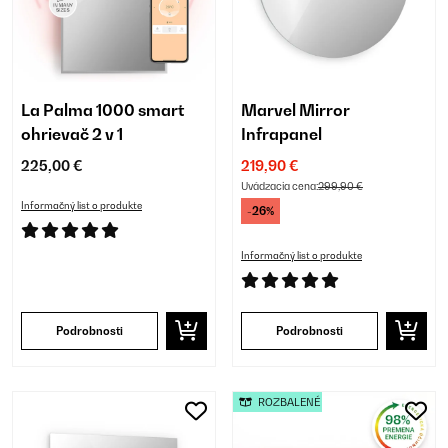
La Palma 1000 smart
Marvel Mirror
ohrievač 2 v 1
Infrapanel
225,00 €
219,90 €
Uvádzacia cena:
299,90 €
Informačný list o produkte
-26%
Informačný list o produkte
Podrobnosti
Podrobnosti
ROZBALENÉ