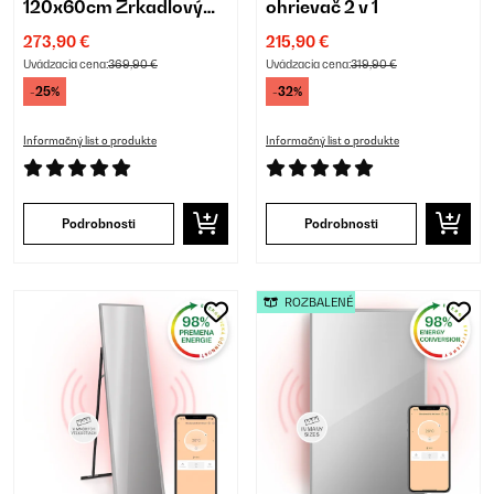
120x60cm Zrkadlový
ohrievač 2 v 1
Infrapanel Zlatá
273,90 €
215,90 €
Uvádzacia cena:
369,90 €
Uvádzacia cena:
319,90 €
-25%
-32%
Informačný list o produkte
Informačný list o produkte
Podrobnosti
Podrobnosti
ROZBALENÉ