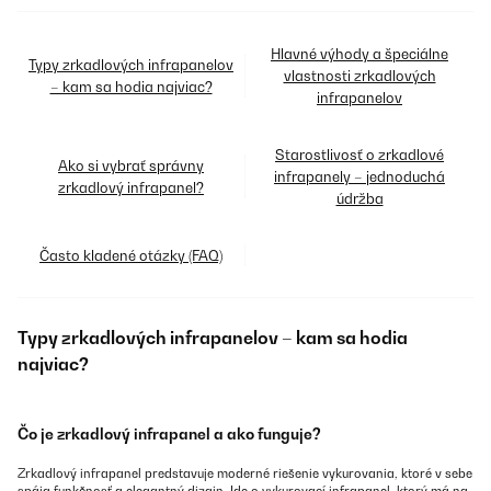
Hlavné výhody a špeciálne
Typy zrkadlových infrapanelov
vlastnosti zrkadlových
– kam sa hodia najviac?
infrapanelov
Starostlivosť o zrkadlové
Ako si vybrať správny
infrapanely – jednoduchá
zrkadlový infrapanel?
údržba
Často kladené otázky (FAQ)
Typy zrkadlových infrapanelov – kam sa hodia
najviac?
Čo je zrkadlový infrapanel a ako funguje?
Zrkadlový infrapanel predstavuje moderné riešenie vykurovania, ktoré v sebe