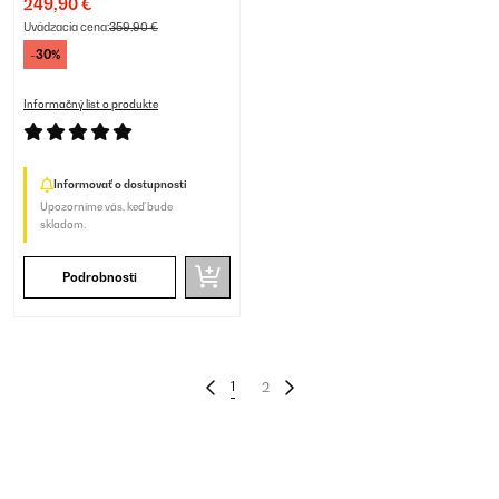
249,90 €
Uvádzacia cena:
359,90 €
-30%
Informačný list o produkte
Informovať o dostupnosti
Upozorníme vás, keď bude
skladom.
Podrobnosti
1
2