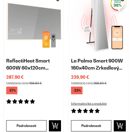
ReflectiHeat Smart
La Palma Smart 900W
600W 60x120cm
160x40cm Zrkadlový
Zrkadlový Infrapanel
Infrapanel Biela
287,90 €
239,90 €
Uvádzacia cena:
459,90 €
Uvádzacia cena:
359,90 €
-37%
-33%
Informačný list o produkte
Podrobnosti
Podrobnosti