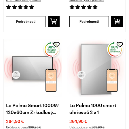
Podrobnosti
Podrobnosti
La Palma Smart 1000W
La Palma 1000 smart
120x60cm Zrkadlový
ohrievač 2 v 1
Infrapanel Čierna
264,90 €
264,90 €
Uvádzacia cena:
369,90 €
Uvádzacia cena:
369,90 €