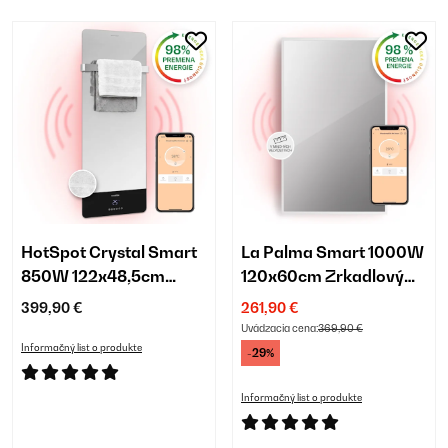
HotSpot Crystal Smart
La Palma Smart 1000W
850W 122x48,5cm
120x60cm Zrkadlový
Zrkadlový Infrapanel
Infrapanel Biela
399,90 €
261,90 €
Uvádzacia cena:
369,90 €
Informačný list o produkte
-29%
Informačný list o produkte