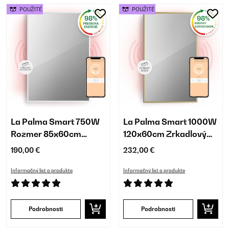
POUŽITÉ
POUŽITÉ
La Palma Smart 750W
La Palma Smart 1000W
Rozmer 85x60cm
120x60cm Zrkadlový
Zrkadlový Infrapanel
Infrapanel Zlatá
190,00 €
232,00 €
Biela
Informačný list o produkte
Informačný list o produkte
Podrobnosti
Podrobnosti