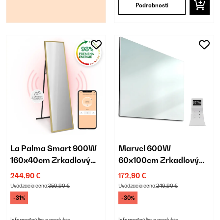
Podrobnosti
La Palma Smart 900W
Marvel 600W
160x40cm Zrkadlový
60x100cm Zrkadlový
Infrapanel Zlatá
Infrapanel
244,90 €
172,90 €
Uvádzacia cena:
359,90 €
Uvádzacia cena:
249,90 €
-31%
-30%
Informačný list o produkte
Informačný list o produkte