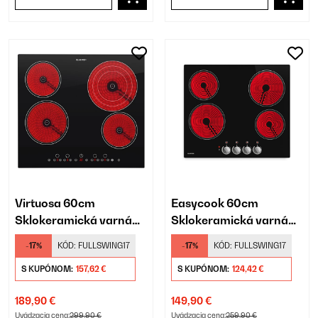
Virtuosa 60cm
Easycook 60cm
Sklokeramická varná
Sklokeramická varná
doska 4 Varné zóny
doska 4 Varné zóny
-17%
KÓD:
FULLSWING17
-17%
KÓD:
FULLSWING17
Čierna
Čierna
S KUPÓNOM:
157,62 €
S KUPÓNOM:
124,42 €
189,90 €
149,90 €
Uvádzacia cena:
299,90 €
Uvádzacia cena:
259,90 €