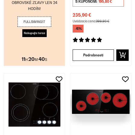
S KUPÓNOM:
195,80 €
OBROVSKÉ ZĽAVY LEN 24
HODÍN!
235,90 €
Uvádzacia cena:
399,90 €
FULLSWING17
-41%
Nakupujte teraz
Podrobnosti
11
20
38
H
M
S