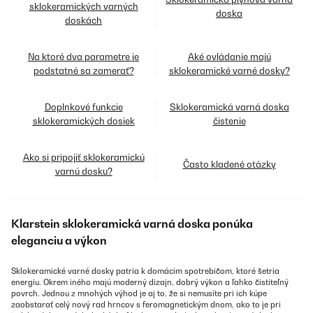
sklokeramických varných
doska
doskách
Na ktoré dva parametre je
Aké ovládanie majú
podstatné sa zamerať?
sklokeramické varné dosky?
Doplnkové funkcie
Sklokeramická varná doska
sklokeramických dosiek
čistenie
Ako si pripojiť sklokeramickú
Často kladené otázky
varnú dosku?
Klarstein sklokeramická varná doska ponúka
eleganciu a výkon
Sklokeramické varné dosky patria k domácim spotrebičom, ktoré šetria
energiu. Okrem iného majú moderný dizajn, dobrý výkon a ľahko čistiteľný
povrch. Jednou z mnohých výhod je aj to, že si nemusíte pri ich kúpe
zaobstarať celý nový rad hrncov s feromagnetickým dnom, ako to je pri