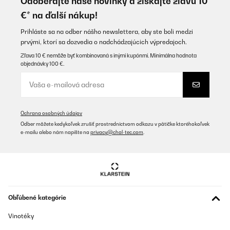
Odoberajte naše novinky a získajte zľavu 10
€* na ďalší nákup!
Doplnkové funkcie.
Odolnosť povrchu.
Prihláste sa na odber nášho newslettera, aby ste boli medzi
prvými, ktorí sa dozvedia o nadchádzajúcich výpredajoch.
Sú cenovo dostupnejšie ako plynové varné dosky alebo
indukčné varné dosky.
Zľava 10 € nemôže byť kombinovaná s inými kupónmi. Minimálna hodnota
objednávky 100 €.
Nie je potrebná kúpa nového riadu. Na sklokeramickej varnej
doske fungujú všetky typy materiálov.
Vstavaná sklokeramická varná doska perfektne splynie s
vašou kuchyňou.
Ochrana osobných údajov
Odber môžete kedykoľvek zrušiť prostredníctvom odkazu v pätičke ktoréhokoľvek
e-mailu alebo nám napíšte na
privacy@chal-tec.com
.
Nevýhody sklokeramických varných dosiek
Nevypínajú sa automaticky po odstránení riadu ako
indukčné varné dosky.
Obľúbené kategórie
Platničky sú po dovarení ešte dlho horúce.
Vinotéky
Dlhšia doba dosiahnutia bodu varu.