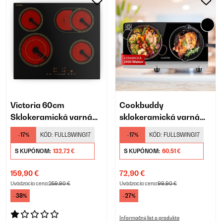
Victoria 60cm
Cookbuddy
Sklokeramická varná
sklokeramická varná
doska 4 Varné zóny
doska
-17%
KÓD:
FULLSWING17
-17%
KÓD:
FULLSWING17
Čierna
S KUPÓNOM:
132,72 €
S KUPÓNOM:
60,51 €
159,90 €
72,90 €
Uvádzacia cena:
259,90 €
Uvádzacia cena:
99,90 €
-38%
-27%
Informačný list o produkte