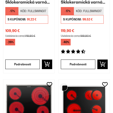
Sklokeramická varná
Sklokeramická varná
doska 4 Varné zóny
doska 3 Varné zóny
-17%
KÓD:
FULLSWING17
-17%
KÓD:
FULLSWING17
Čierna
Čierna
S KUPÓNOM:
91,22 €
S KUPÓNOM:
99,52 €
109,90 €
119,90 €
Uvádzacia cena:
149,90 €
Uvádzacia cena:
199,90 €
-26%
-40%
Podrobnosti
Podrobnosti