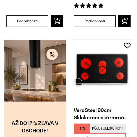
Podrobnosti
Podrobnosti
VeroSteel 90cm
Sklokeramická varná
AŽ DO 17 % ZĽAVA V
doska 5 Varných zón
-17%
KÓD:
FULLSWING17
OBCHODE!
Čierna