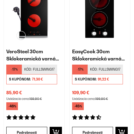
VeroSteel 30cm
EasyCook 30cm
Sklokeramická varná
Sklokeramická varná
doska 2 Varné zóny
doska 2 Varné zóny
-17%
KÓD:
FULLSWING17
-17%
KÓD:
FULLSWING17
Čierna
Čierna
S KUPÓNOM:
71,30 €
S KUPÓNOM:
91,22 €
85,90 €
109,90 €
Uvádzacia cena:
159,90 €
Uvádzacia cena:
199,90 €
-46%
-45%
Podrobnosti
Podrobnosti