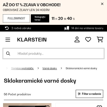
AŽ DO 17 % ZĽAVA V OBCHODE!
OBROVSKÉ ZĽAVY LEN 24 HODÍN!
Nakupujte
11
20
39
FULLSWING17
H
M
S
teraz
2 ročná záruka
14 dní na vrátenie tovaru
Domáce spotrebiče
Varné dosky
Sklokeramické varné dosky
Sklokeramické varné dosky
Filter a radenie
56 Počet produktov