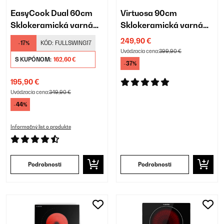
EasyCook Dual 60cm
Virtuosa 90cm
Sklokeramická varná
Sklokeramická varná
doska 4 Varné zóny
doska 4 Varné zóny
249,90 €
-17%
KÓD:
FULLSWING17
Čierna
Čierna
Uvádzacia cena:
399,90 €
S KUPÓNOM:
162,60 €
-37%
195,90 €
Uvádzacia cena:
349,90 €
-44%
Informačný list o produkte
Podrobnosti
Podrobnosti