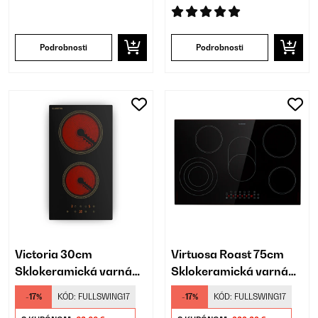
Podrobnosti
Podrobnosti
Victoria 30cm
Virtuosa Roast 75cm
Sklokeramická varná
Sklokeramická varná
doska 2 Varné zóny
doska 5 Varných zón
-17%
KÓD:
FULLSWING17
-17%
KÓD:
FULLSWING17
Čierna
Čierna