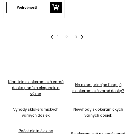
Podrobnosti
1
2
3
Klarstein sklokeramická varná
Na akom princípe fungujú
doska ponúka eleganciu a
sklokeramické varné dosky?
výkon
Výhody sklokeramických
Nevýhody sklokeramických
varných dosiek
varných dosiek
Počet platničiek na
Sklokeramická plynová varná