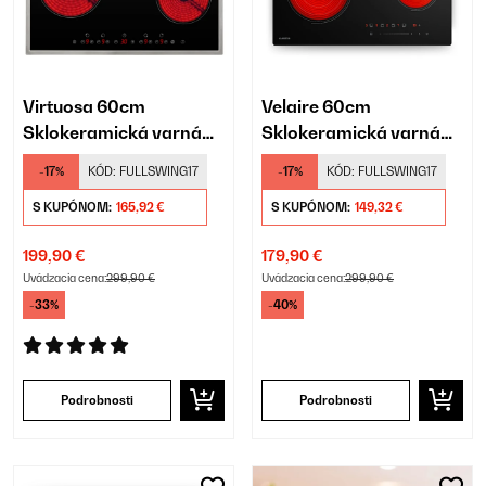
Virtuosa 60cm
Velaire 60cm
Sklokeramická varná
Sklokeramická varná
doska 4 Varné zóny
doska 4 Varné zóny
-17%
KÓD:
FULLSWING17
-17%
KÓD:
FULLSWING17
Čierna/strieborná
Čierna
S KUPÓNOM:
165,92 €
S KUPÓNOM:
149,32 €
199,90 €
179,90 €
Uvádzacia cena:
299,90 €
Uvádzacia cena:
299,90 €
-33%
-40%
Podrobnosti
Podrobnosti