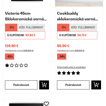
Victoria 45cm
Cookbuddy
Sklokeramická varná
sklokeramická varná
doska 3 Varné zóny
doska
-17%
KÓD:
FULLSWING17
-17%
KÓD:
FULLSWING17
Čierna
S KUPÓNOM:
107,82 €
S KUPÓNOM:
54,70 €
129,90 €
65,90 €
Uvádzacia cena:
229,90 €
Uvádzacia cena:
99,90 €
-43%
-34%
Informačný list o produkte
Podrobnosti
Podrobnosti