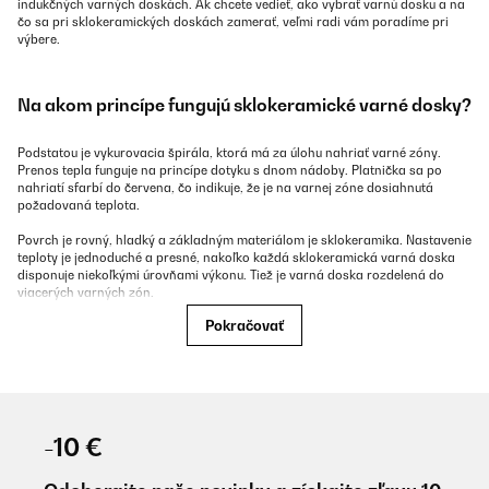
indukčných varných doskách. Ak chcete vedieť, ako vybrať varnú dosku a na
čo sa pri sklokeramických doskách zamerať, veľmi radi vám poradíme pri
výbere.
Na akom princípe fungujú sklokeramické varné dosky?
Podstatou je vykurovacia špirála, ktorá má za úlohu nahriať varné zóny.
Prenos tepla funguje na princípe dotyku s dnom nádoby. Platnička sa po
nahriatí sfarbí do červena, čo indikuje, že je na varnej zóne dosiahnutá
požadovaná teplota.
Povrch je rovný, hladký a základným materiálom je sklokeramika. Nastavenie
teploty je jednoduché a presné, nakoľko každá sklokeramická varná doska
disponuje niekoľkými úrovňami výkonu. Tiež je varná doska rozdelená do
viacerých varných zón.
Pokračovať
Výhody sklokeramických varných dosiek
Štýlový dizajn – v ponuke je čierna aj biela sklokeramická
-10 €
varná doska.
Čistenie povrchu je veľmi jednoduché.