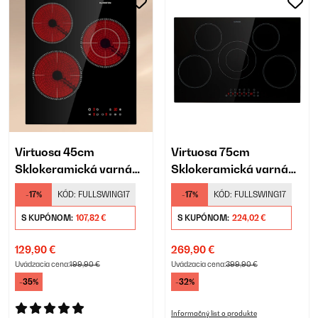
Virtuosa 45cm
Virtuosa 75cm
Sklokeramická varná
Sklokeramická varná
doska 3 Varné zóny
doska 5 Varných zón
-17%
KÓD:
FULLSWING17
-17%
KÓD:
FULLSWING17
Čierna
Čierna
S KUPÓNOM:
107,82 €
S KUPÓNOM:
224,02 €
129,90 €
269,90 €
Uvádzacia cena:
199,90 €
Uvádzacia cena:
399,90 €
-35%
-32%
Informačný list o produkte