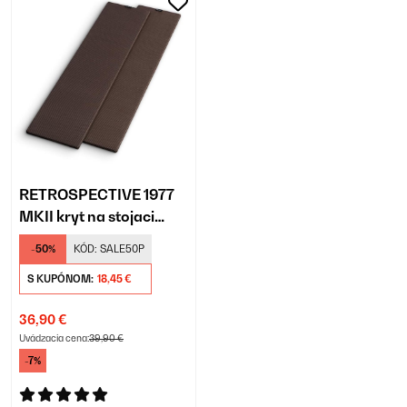
RETROSPECTIVE 1977
MKII kryt na stojaci
reproduktor pár čierno-
-50%
KÓD:
SALE50P
hnedá
S KUPÓNOM:
18,45 €
36,90 €
Uvádzacia cena:
39,90 €
-7%