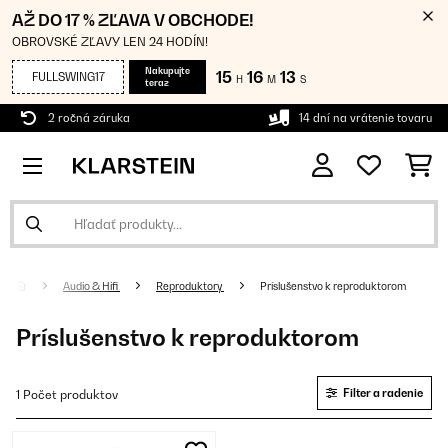
AŽ DO 17 % ZĽAVA V OBCHODE!
OBROVSKÉ ZĽAVY LEN 24 HODÍN!
Nakupujte
15
16
12
FULLSWING17
H
M
S
teraz
2 ročná záruka
14 dní na vrátenie tovaru
Audio & Hifi
Reproduktory
Príslušenstvo k reproduktorom
Príslušenstvo k reproduktorom
Filter a radenie
1 Počet produktov