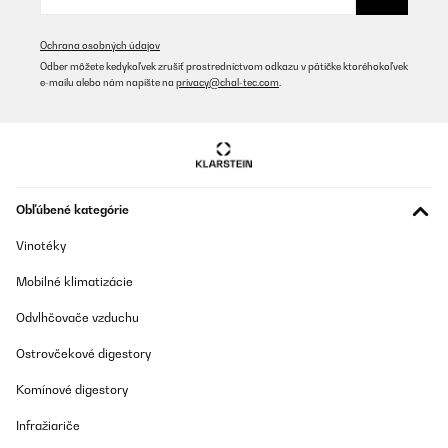
Ochrana osobných údajov
Odber môžete kedykoľvek zrušiť prostredníctvom odkazu v pätičke ktoréhokoľvek
e-mailu alebo nám napíšte na
privacy@chal-tec.com
.
Obľúbené kategórie
Vinotéky
Mobilné klimatizácie
Odvlhčovače vzduchu
Ostrovčekové digestory
Komínové digestory
Infražiariče