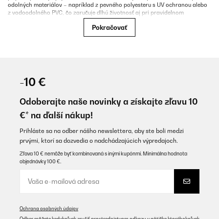
odolných materiálov – napríklad z pevného polyesteru s UV ochranou alebo
z vodoodolného PVC, čo zaručuje dlhú životnosť aj pri pravidelnom
používaní.
Pokračovať
Správne zvolené doplnky pre pergolu vám pomôžu:
regulovať prienik svetla a tepla,
ochrániť sa pred vetrom či dažďom,
-10 €
zvýšiť súkromie,
Odoberajte naše novinky a získajte zľavu 10
vylepšiť dizajn vášho exteriéru.
€* na ďalší nákup!
Prihláste sa na odber nášho newslettera, aby ste boli medzi
Ak pergolu používate často, kvalitné príslušenstvo je investíciou, ktorá sa
prvými, ktorí sa dozvedia o nadchádzajúcich výpredajoch.
vám rýchlo vráti. Nielenže predĺži jej životnosť, ale aj rozšíri možnosti
využitia – od jarných raňajok na terase až po jesenné večerné posedenia pri
Zľava 10 € nemôže byť kombinovaná s inými kupónmi. Minimálna hodnota
romantickom osvetlení. V našej ponuke tiež nájdete záhradné altánky. Vašu
objednávky 100 €.
terasu či záhradu zveľadí náš
nábytok do exteriéru,
rovnako ako
záhradné
dekorácie.
Pre fajnšmekrov a gurmánov máme v ponuke rôzne
druhy grilov.
Pri výbere doplnkov ku Klarsten pergole je dôležité myslieť na to, ako ju
používate – či slúži ako ochrana pred slnkom, priestor na posedenie, alebo
ako celoročný exteriérový salónik. Príslušenstvo k pergolám možno rozdeliť
Ochrana osobných údajov
do niekoľkých hlavných kategórií podľa funkcie:
Odber môžete kedykoľvek zrušiť prostredníctvom odkazu v pätičke ktoréhokoľvek