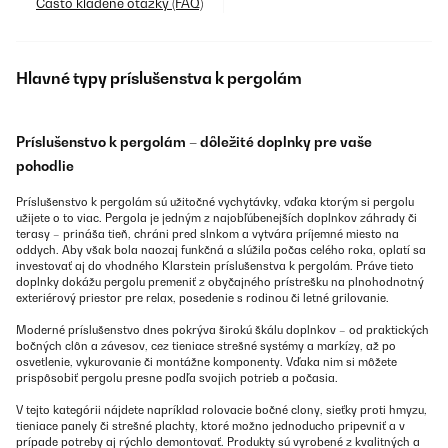
Často kladené otázky (FAQ)
Hlavné typy príslušenstva k pergolám
Príslušenstvo k pergolám – dôležité doplnky pre vaše
pohodlie
Príslušenstvo k pergolám sú užitočné vychytávky, vďaka ktorým si pergolu
užijete o to viac. Pergola je jedným z najobľúbenejších doplnkov záhrady či
terasy – prináša tieň, chráni pred slnkom a vytvára príjemné miesto na
oddych. Aby však bola naozaj funkčná a slúžila počas celého roka, oplatí sa
investovať aj do vhodného Klarstein príslušenstva k pergolám. Práve tieto
doplnky dokážu pergolu premeniť z obyčajného prístrešku na plnohodnotný
exteriérový priestor pre relax, posedenie s rodinou či letné grilovanie.
Moderné príslušenstvo dnes pokrýva širokú škálu doplnkov – od praktických
bočných clôn a závesov, cez tieniace strešné systémy a markízy, až po
osvetlenie, vykurovanie či montážne komponenty. Vďaka nim si môžete
prispôsobiť pergolu presne podľa svojich potrieb a počasia.
V tejto kategórii nájdete napríklad rolovacie bočné clony, sieťky proti hmyzu,
tieniace panely či strešné plachty, ktoré možno jednoducho pripevniť a v
prípade potreby aj rýchlo demontovať. Produkty sú vyrobené z kvalitných a