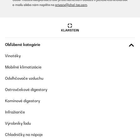
e-mailu alebo nám napíšte na
privacy@chal-tec.com
.
Bočné clony, zásteny a rolety
Bočné clony
patria medzi najobľúbenejšie doplnky. Poskytujú tieň, chránia
pred vetrom a zároveň zvyšujú súkromie. V ponuke Klarstein e-shopu nájdete
napríklad rolovacie bočné clony s jednoduchým navíjaním, ktoré môžete
podľa potreby vysunúť alebo schovať.
Obľúbené kategórie
Tieto clony sú vyrobené z odolného polyesteru s UV ochranou, ktorý
nevybledne a odpudzuje vodu. Rám býva z hliníka alebo ocele, čo zaručuje
Vinotéky
stabilitu a dlhú životnosť. Toto sú tipy pre správny výber:
Mobilné klimatizácie
zvoľte rozmer, ktorý presne zodpovedá výške pergoly,
Odvlhčovače vzduchu
uprednostnite modely s automatickým navíjaním pre
Ostrovčekové digestory
pohodlnú manipuláciu,
ak pergolu využívate aj v daždivých dňoch, vyberajte
Komínové digestory
vodeodolné clony so zosilnenými okrajmi.
Infražiariče
Bočné clony môžu mať aj sieťovú štruktúru, ktorá chráni pred hmyzom, no
Výrobníky ľadu
zároveň prepúšťa svetlo a vzduch – ideálne riešenie pre letné dni.
Chladničky na nápoje