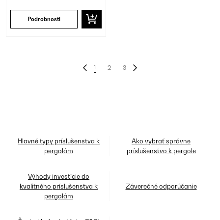
Podrobnosti
1
2
3
Hlavné typy príslušenstva k
Ako vybrať správne
pergolám
príslušenstvo k pergole
Výhody investície do
kvalitného príslušenstva k
Záverečné odporúčanie
pergolám