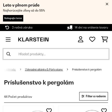
Leto v plnom prúde
Najhorúcejšie zľavy až do 55%
Nakupujte teraz
2 ročná záruka
14 dní na vrátenie tovaru
o pre záhradu
Záhradné altánky & Párty stany
Príslušenstvo k pergolám
Príslušenstvo k pergolám
Filter a radenie
44 Počet produktov