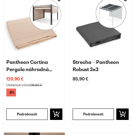
Pantheon Cortina
Strecha – Pantheon
Pergola náhradná
Robust 3x3
bočná stena
120,90 €
85,90 €
Uvádzacia cena:
129,90 €
-6%
Podrobnosti
Podrobnosti