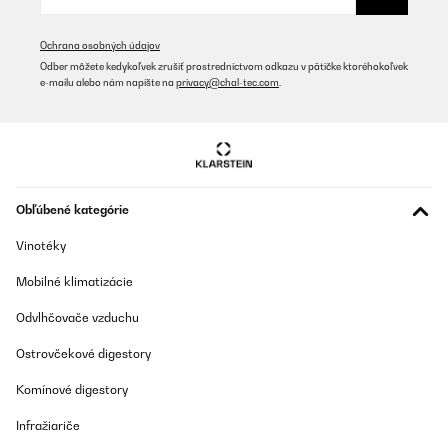
Ochrana osobných údajov
Odber môžete kedykoľvek zrušiť prostredníctvom odkazu v pätičke ktoréhokoľvek
e-mailu alebo nám napíšte na
privacy@chal-tec.com
.
Obľúbené kategórie
Vinotéky
Mobilné klimatizácie
Odvlhčovače vzduchu
Ostrovčekové digestory
Komínové digestory
Infražiariče