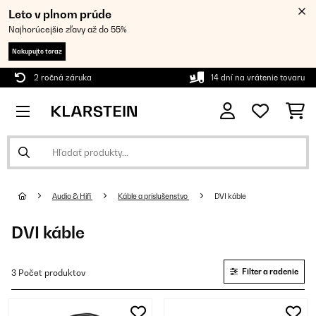
Leto v plnom prúde
Najhorúcejšie zľavy až do 55%
Nakupujte teraz
2 ročná záruka
14 dní na vrátenie tovaru
Audio & Hifi
Káble a príslušenstvo
DVI káble
DVI káble
Filter a radenie
3 Počet produktov