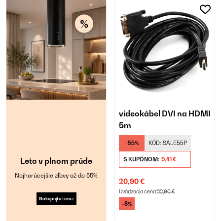
videokábel DVI na HDMI
5m
-55%
KÓD:
SALE55P
Leto v plnom prúde
S KUPÓNOM:
9,41 €
Najhorúcejšie zľavy až do 55%
20,90 €
Uvádzacia cena:
22,90 €
Nakupujte teraz
-8%