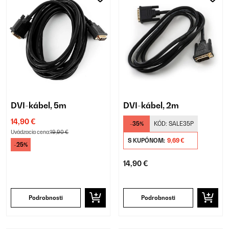
DVI-kábel, 5m
DVI-kábel, 2m
14,90 €
-35%
KÓD:
SALE35P
Uvádzacia cena:
19,90 €
S KUPÓNOM:
9,69 €
-25%
14,90 €
Podrobnosti
Podrobnosti