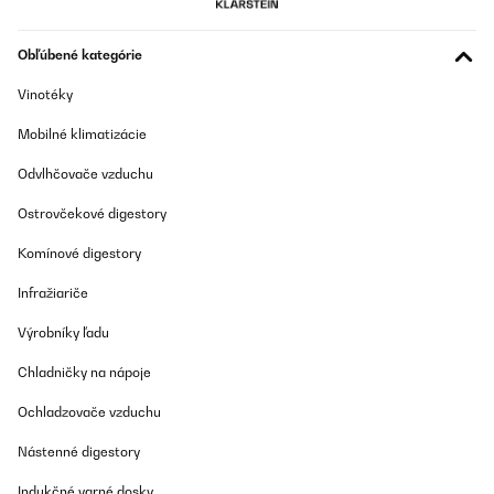
komfort pri jedle. Základné typy príborov zahŕňajú:
Obľúbené kategórie
Nože:
Na hlavné jedlá, steakové nože na mäso.
Vinotéky
Vidličky:
Rôzne veľkosti podľa chodu.
Mobilné klimatizácie
Lyžice:
Polievkové lyžice, dezertné lyžičky.
Odvlhčovače vzduchu
Správne rozloženie príborov na stole je kľúčové pre dodržanie etikety:
Ostrovčekové digestory
Nože:
Vpravo od taniera, ostrie smeruje k tanieru.
Komínové digestory
Vidličky:
Vľavo od taniera.
Infražiariče
Lyžice:
Vpravo vedľa noža.
Výrobníky ľadu
Chladničky na nápoje
Poháre na rôzne príležitosti
Ochladzovače vzduchu
Výber správnych pohárov je dôležitý pre plnohodnotný zážitok z nápojov:
Nástenné digestory
Indukčné varné dosky