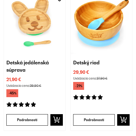
Detská jedálenská
Detský riad
súprava
29,90 €
Uvádzacia cena:
37,90 €
21,90 €
Uvádzacia cena:
39,90 €
-21%
-45%
Podrobnosti
Podrobnosti