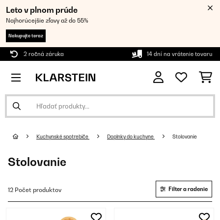
Leto v plnom prúde
Najhorúcejšie zľavy až do 55%
Nakupujte teraz
2 ročná záruka
14 dní na vrátenie tovaru
Kuchynské spotrebiče
Doplnky do kuchyne
Stolovanie
Stolovanie
Filter a radenie
12 Počet produktov