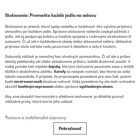
Stolovanie: Premeňte každé jedlo na oslavu
Stolovanie je umenie, ktoré spája estetiku a funkčnosť, čím vytvára príjemnú
atmosféru pri každom jedle. Správne stolovanie nielenže zvyšuje pôžitok z
jedla, ale aj podporuje kultúru a tradície spojené s rodinnými stretnutiami či
oslavami. Či už ide o každodenné obedy alebo slávnostné večere, dôkladná
príprava stola odráža našu pozornosť k detailom a úctu k hosťom.
Dokonalý zážitok je nemožný bez vhodných pomocníkov. Či už ide o príbor,
detský jedálenský set alebo skladovanie príboru, každá drobnosť zaváži. V
našej ponuke tiež nájdete
čajníky
, ktorými stolovanie posuniete zasa o krôčik
bližšie k skutočnému zážitku.
Karafy
sú naopak nutnosť, bez ktorej sa vaša
tabuľa nezaobíde. V prípade, že pripravujete posedenie pre viac ľudí, potom
bude
servírovací vozík
doslova nutnosť. Vaše posedenie by ste mali rozhodne
ukončiť
kvalitným espressom
alebo správne
vychladeným vínom.
Aby sme dosiahli harmonické a efektívne stolovanie, je dôležité poznať
základné prvky, ktoré tvoria jeho súčasť.
Taniere a jedálenské súpravy
Pokračovať
Taniere sú základom každého stolovania a ich výber ovplyvňuje celkový
dojem zo stola. Existujú rôzne typy tanierov: