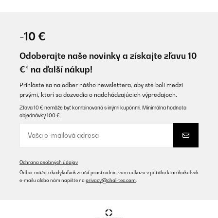
Hlboké taniere:
Ideálne na polievky a jedlá s omáčkami.
Plytké taniere:
-10 €
Vhodné na hlavné chody.
Dezertné taniere:
Používajú sa na servírovanie dezertov či
Odoberajte naše novinky a získajte zľavu 10
predjedál.
€* na ďalší nákup!
Pri výbere materiálu tanierov máme na výber:
Prihláste sa na odber nášho newslettera, aby ste boli medzi
prvými, ktorí sa dozvedia o nadchádzajúcich výpredajoch.
Porcelánové taniere:
Elegantné a odolné, vhodné na
Zľava 10 € nemôže byť kombinovaná s inými kupónmi. Minimálna hodnota
slávnostné príležitosti.
objednávky 100 €.
Keramické taniere:
Rustikálnejší vzhľad, ideálne na
každodenné použitie.
Sklenené taniere:
Moderné a štýlové, často používané na
špeciálne udalosti.
Ochrana osobných údajov
Odber môžete kedykoľvek zrušiť prostredníctvom odkazu v pätičke ktoréhokoľvek
e-mailu alebo nám napíšte na
privacy@chal-tec.com
.
Príbory a ich správne použitie
Príbory sú neoddeliteľnou súčasťou stolovania a ich správne použitie zvyšuje