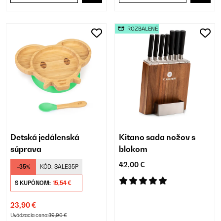
ROZBALENÉ
Detská jedálenská
Kitano sada nožov s
súprava
blokom
42,00 €
-35%
KÓD:
SALE35P
S KUPÓNOM:
15,54 €
23,90 €
Uvádzacia cena:
39,90 €