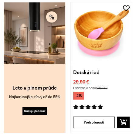
Detský riad
29,90 €
Leto v plnom prúde
Uvádzacia cena:
37,90 €
-21%
Najhorúcejšie zľavy až do 55%
Nakupujte teraz
Podrobnosti