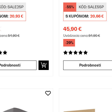
on
Edition
KÓD:
SALE25P
-55%
KÓD:
SALE55P
NOM:
20,93 €
S KUPÓNOM:
20,66 €
€
45,90 €
cena:
54,90 €
Uvádzacia cena:
64,90 €
-29%
Podrobnosti
Podrobnosti