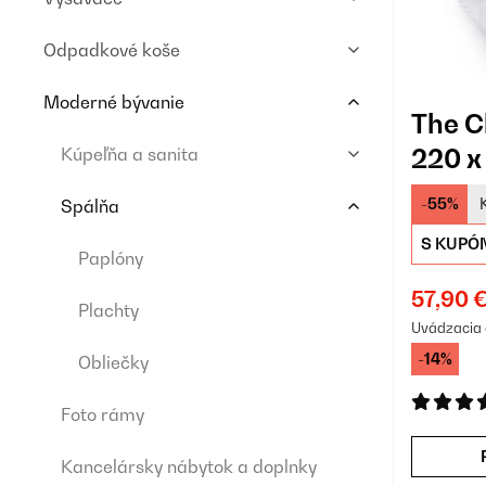
Odpadkové koše
Moderné bývanie
The C
220 x
Kúpeľňa a sanita
-55%
Spálňa
S KUPÓ
Paplóny
57,90 
Plachty
Uvádzacia 
-14%
Obliečky
Foto rámy
Kancelársky nábytok a doplnky