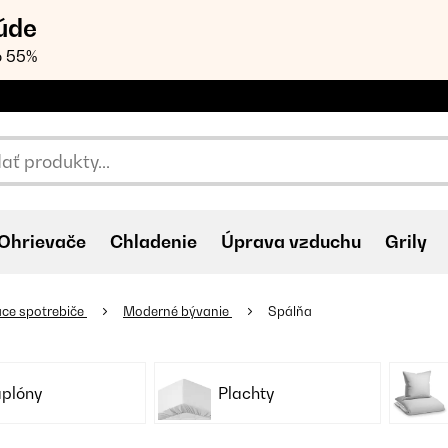
úde
o 55%
Ohrievače
Chladenie
Úprava vzduchu
Grily
ce spotrebiče
Moderné bývanie
Spálňa
plóny
Plachty