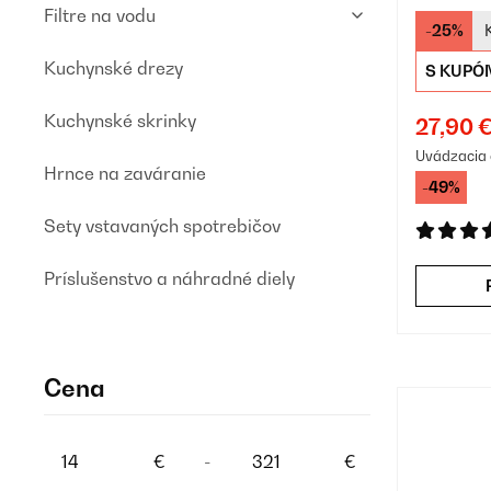
Editi
Filtre na vodu
-25%
Kuchynské drezy
S KUPÓ
Kuchynské skrinky
27,90 
Uvádzacia 
Hrnce na zaváranie
-49%
Sety vstavaných spotrebičov
Príslušenstvo a náhradné diely
Cena
€
-
€