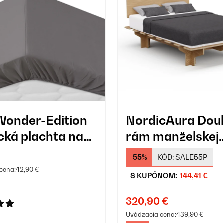
Wonder-Edition
NordicAura Dou
ická plachta na
rám manželskej
ľ
postele, 140 cm 
€
-55%
KÓD:
SALE55P
cm
cena:
42,90 €
S KUPÓNOM:
144,41 €
320,90 €
Uvádzacia cena:
439,90 €