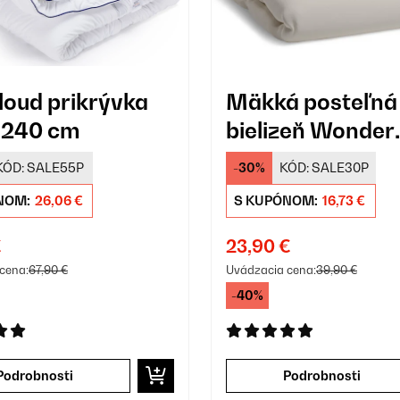
loud prikrývka
Mäkká posteľná
 240 cm
bielizeň Wonder
Edition
KÓD:
SALE55P
-30%
KÓD:
SALE30P
NOM:
26,06 €
S KUPÓNOM:
16,73 €
€
23,90 €
cena:
67,90 €
Uvádzacia cena:
39,90 €
-40%
Podrobnosti
Podrobnosti