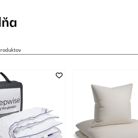
lňa
produktov