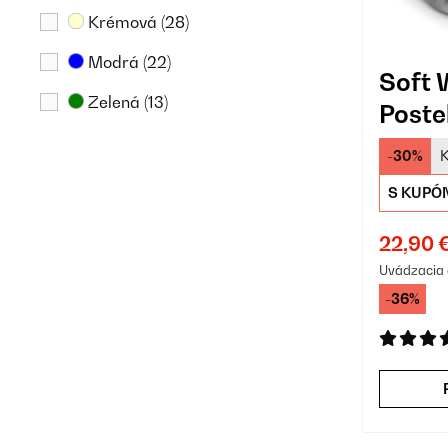
Krémová
(28)
Modrá
(22)
Soft 
Zelená
(13)
Poste
Biela
(12)
-30%
Ružová
(12)
S KUPÓ
Oranžová
(8)
22,90 
Taupe
(4)
Uvádzacia 
-36%
Drevo
(2)