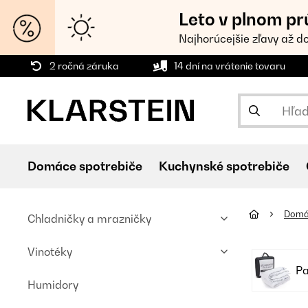
Leto v plnom pr
Najhorúcejšie zľavy až d
2 ročná záruka
14 dní na vrátenie tovaru
Domáce spotrebiče
Kuchynské spotrebiče
Domá
Chladničky a mrazničky
Vinotéky
Pa
Humidory