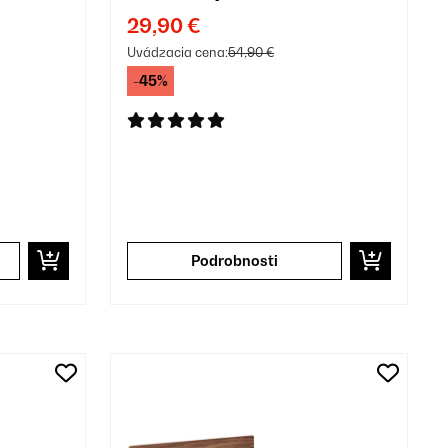
bielizeň
29,90 €
Uvádzacia cena:
54,90 €
-45%
Podrobnosti