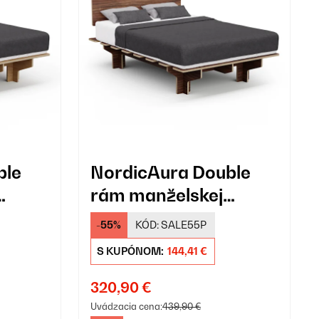
ble
NordicAura Double
rám manželskej
x 200
postele, 140 cm x 200
-55%
KÓD:
SALE55P
cm
S KUPÓNOM:
144,41 €
320,90 €
Uvádzacia cena:
439,90 €