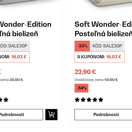
Wonder-Edition
Soft Wonder-Edi
ľná bielizeň
Posteľná bielize
KÓD:
SALE30P
-30%
KÓD:
SALE30P
NOM:
16,03 €
S KUPÓNOM:
16,03 €
€
22,90 €
cena:
35,90 €
Uvádzacia cena:
49,90 €
-54%
Podrobnosti
Podrobnosti