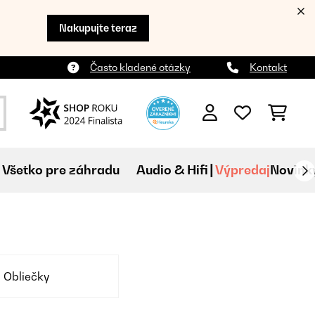
Nakupujte teraz
Často kladené otázky
Kontakt
Všetko pre záhradu
Audio & Hifi
Výpredaj
Novink
Obliečky