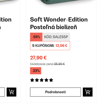
tion
Soft Wonder-Edition
ň
Posteľná bielizeň
-55%
KÓD:
SALE55P
S KUPÓNOM:
12,56 €
27,90 €
Uvádzacia cena:
35,90 €
-22%
Podrobnosti