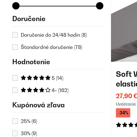
Doručenie
Doručenie do 24/48 hodín
(8)
Štandardné doručenie
(78)
Hodnotenie
Soft 
5
(14)
elast
4+
(162)
poste
27,90 
Kupónová zľava
Uvádzacia 
-34%
25%
(6)
30%
(9)