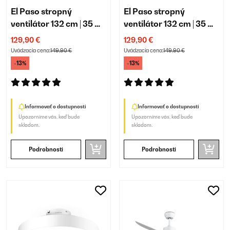
El Paso stropný
El Paso stropný
ventilátor 132 cm | 35 W |
ventilátor 132 cm | 35 W |
so svetlom
so svetlom
129,90 €
129,90 €
Uvádzacia cena:
149,90 €
Uvádzacia cena:
149,90 €
-13%
-13%
Informovať o dostupnosti
Informovať o dostupnosti
Upozorníme vás, keď bude
Upozorníme vás, keď bude
skladom.
skladom.
Podrobnosti
Podrobnosti