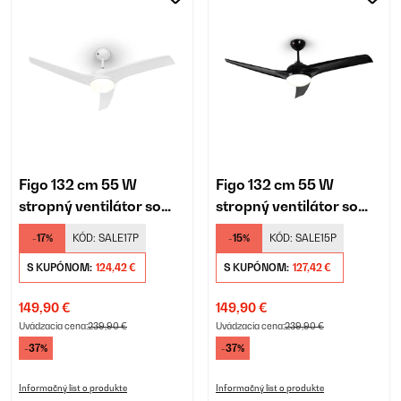
Figo 132 cm 55 W
Figo 132 cm 55 W
stropný ventilátor so
stropný ventilátor so
svietidlom biela
svietidlom čierna
-17%
KÓD:
SALE17P
-15%
KÓD:
SALE15P
S KUPÓNOM:
124,42 €
S KUPÓNOM:
127,42 €
149,90 €
149,90 €
Uvádzacia cena:
239,90 €
Uvádzacia cena:
239,90 €
-37%
-37%
Informačný list o produkte
Informačný list o produkte