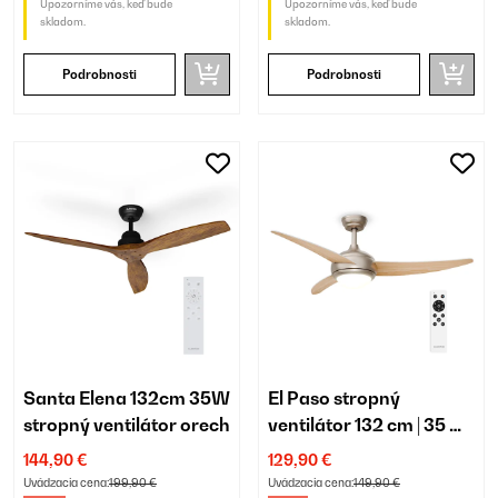
Upozorníme vás, keď bude
Upozorníme vás, keď bude
skladom.
skladom.
Podrobnosti
Podrobnosti
Santa Elena 132cm 35W
El Paso stropný
stropný ventilátor orech
ventilátor 132 cm | 35 W |
so svetlom
144,90 €
129,90 €
Uvádzacia cena:
199,90 €
Uvádzacia cena:
149,90 €