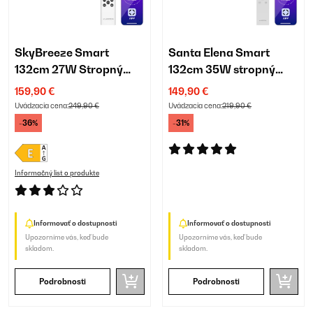
SkyBreeze Smart
Santa Elena Smart
132cm 27W Stropný
132cm 35W stropný
ventilátor so svetlom
ventilátor orech
159,90 €
149,90 €
Čierna
Uvádzacia cena:
249,90 €
Uvádzacia cena:
219,90 €
-36%
-31%
Informačný list o produkte
Informovať o dostupnosti
Informovať o dostupnosti
Upozorníme vás, keď bude
Upozorníme vás, keď bude
skladom.
skladom.
Podrobnosti
Podrobnosti