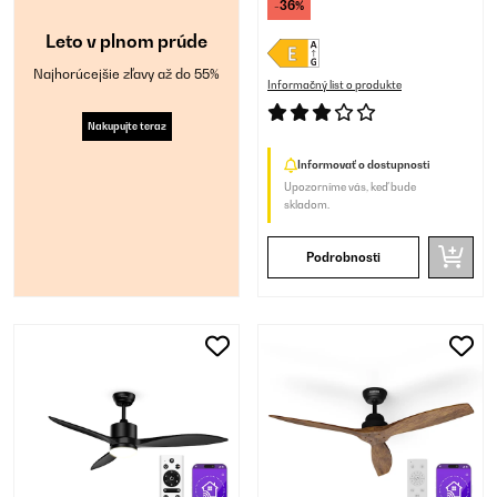
-36%
Leto v plnom prúde
Najhorúcejšie zľavy až do 55%
Informačný list o produkte
Nakupujte teraz
Informovať o dostupnosti
Upozorníme vás, keď bude
skladom.
Podrobnosti