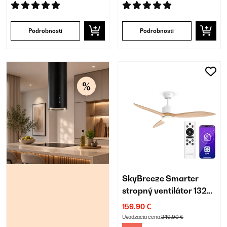
Podrobnosti
Podrobnosti
SkyBreeze Smarter
stropný ventilátor 132
cm | 27 W | so svetlom
159,90 €
Uvádzacia cena:
249,90 €