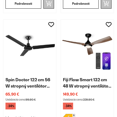
Podrobnosti
Podrobnosti
Spin Doctor 122 cm 56
Fiji Flow Smart 132 cm
W stropný ventilátor
48 W stropný ventilátor
čierna
so svietidlom orech
65,90 €
149,90 €
Uvádzacia cena:
99,90 €
Uvádzacia cena:
229,90 €
-34%
-34%