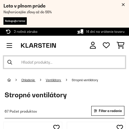
Leto v plnom prúde
Najhorúcejšie zľavy až do 55%
Nakupujte teraz
2 ročná záruka
14 dní na vrátenie tovaru
Chladenie
Ventilátory
Stropné ventilátory
Stropné ventilátory
Filter a radenie
67 Počet produktov