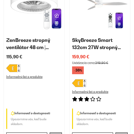
ZenBreeze stropný
SkyBreeze Smart
ventilátor 48 cm |
132cm 27W stropný
inteligentný | so svetlom
ventilátor so svietidlom
115,90 €
159,90 €
biela
Uvádzacia cena:
249,90 €
-36%
Informačný list o produkte
Informačný list o produkte
Informovať o dostupnosti
Informovať o dostupnosti
Upozorníme vás, keď bude
Upozorníme vás, keď bude
skladom.
skladom.