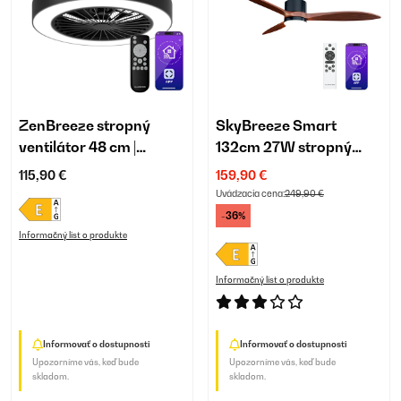
ZenBreeze stropný
SkyBreeze Smart
ventilátor 48 cm |
132cm 27W stropný
inteligentný | so svetlom
ventilátor so svietidlom
115,90 €
159,90 €
orech
Uvádzacia cena:
249,90 €
-36%
Informačný list o produkte
Informačný list o produkte
Informovať o dostupnosti
Informovať o dostupnosti
Upozorníme vás, keď bude
Upozorníme vás, keď bude
skladom.
skladom.