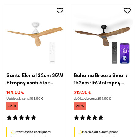
Santa Elena 132cm 35W
Bahama Breeze Smart
Stropný ventilátor
152cm 45W stropný
Javor
ventilátor orech
144,90 €
219,90 €
Uvádzacia cena:
199,90 €
Uvádzacia cena:
299,90 €
-27%
-26%
Informovať o dostupnosti
Informovať o dostupnosti