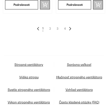
Podrobnosti
Podrobnosti
1
2
3
4
Stropné ventilátory
Správna veľkosť
Výška stropu
Hlučnosť stropného ventilátora
Svetlo stropného ventilátora
Vzhľad ventilátora
Výkon stropného ventilátora
Často kladené otázky (FAQ)