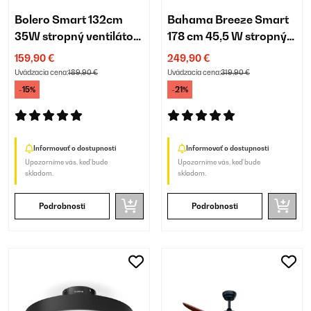
Bolero Smart 132cm
Bahama Breeze Smart
35W stropný ventilátor
178 cm 45,5 W stropný
so svietidlom biela
ventilátor orech
159,90 €
249,90 €
Uvádzacia cena:
189,90 €
Uvádzacia cena:
319,90 €
-15%
-21%
Informovať o dostupnosti
Informovať o dostupnosti
Upozorníme vás, keď bude
Upozorníme vás, keď bude
skladom.
skladom.
Podrobnosti
Podrobnosti