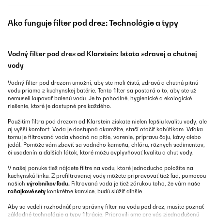
Ako funguje filter pod drez: Technológie a typy
Vodný filter pod drez od Klarstein: Istota zdravej a chutnej
vody
Vodný filter pod drezom umožní, aby ste mali čistú, zdravú a chutnú pitnú
vodu priamo z kuchynskej batérie. Tento filter sa postará o to, aby ste už
nemuseli kupovať balenú vodu. Je to pohodlné, hygienické a ekologické
riešenie, ktoré je dostupné pre každého.
Použitím filtra pod drezom od Klarstein získate nielen lepšiu kvalitu vody, ale
aj vyšší komfort. Voda je dostupná okamžite, stačí otočiť kohútikom. Vďaka
tomu je filtrovaná voda vhodná na pitie, varenie, prípravu čaju, kávy alebo
jedál. Pomôže vám zbaviť sa vodného kameňa, chlóru, rôznych sedimentov,
či usadenín a ďalších látok, ktoré môžu ovplyvňovať kvalitu a chuť vody.
V našej ponuke tiež nájdete filtre na vodu, ktoré jednoducho položíte na
kuchynskú linku. Z prefiltrovanej vody môžete pripravovať tiež ľad, pomocou
našich
výrobníkov ľadu.
Filtrovaná voda je tiež zárukou toho, že vám naše
raňajkové sety
konkrétne kanvice, budú slúžiť dlhšie.
Aby sa vedeli rozhodnúť pre správny filter na vodu pod drez, musíte poznať
základné technológie a typy filtrácie. Pripravili sme pre vás zjednodušenú