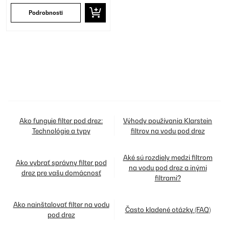
Podrobnosti
Ako funguje filter pod drez:
Výhody používania Klarstein
Technológie a typy
filtrov na vodu pod drez
Aké sú rozdiely medzi filtrom
Ako vybrať správny filter pod
na vodu pod drez a inými
drez pre vašu domácnosť
filtrami?
Ako nainštalovať filter na vodu
Často kladené otázky (FAQ)
pod drez