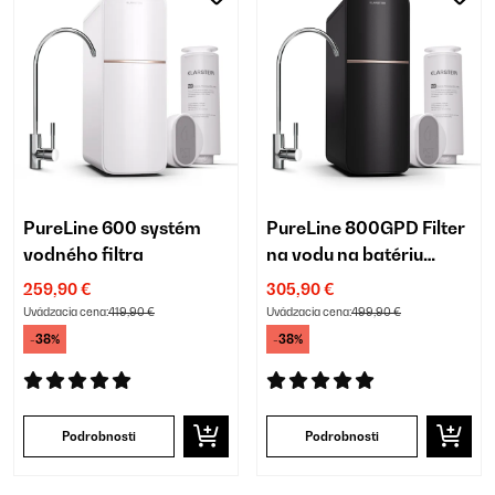
PureLine 600 systém
PureLine 800GPD Filter
vodného filtra
na vodu na batériu
Čierna
259,90 €
305,90 €
Uvádzacia cena:
419,90 €
Uvádzacia cena:
499,90 €
-38%
-38%
Podrobnosti
Podrobnosti