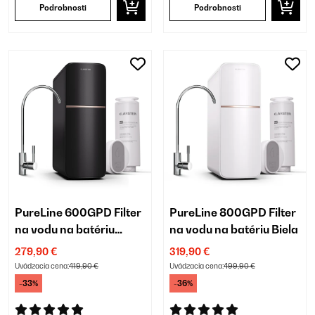
Podrobnosti
Podrobnosti
PureLine 600GPD Filter
PureLine 800GPD Filter
na vodu na batériu
na vodu na batériu Biela
Čierna
279,90 €
319,90 €
Uvádzacia cena:
419,90 €
Uvádzacia cena:
499,90 €
-33%
-36%