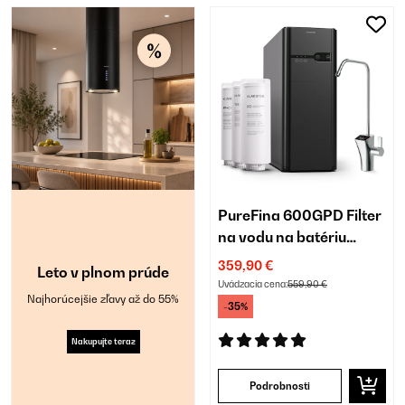
PureFina 600GPD Filter
na vodu na batériu
Čierna
359,90 €
Leto v plnom prúde
Uvádzacia cena:
559,90 €
Najhorúcejšie zľavy až do 55%
-35%
Nakupujte teraz
Podrobnosti