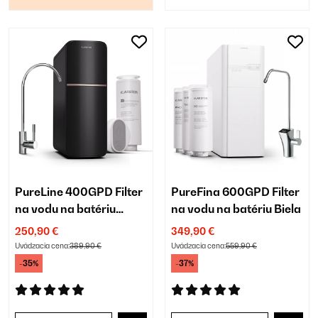
PureLine 400GPD Filter
PureFina 600GPD Filter
na vodu na batériu
na vodu na batériu Biela
Čierna
250,90 €
349,90 €
Uvádzacia cena:
389,90 €
Uvádzacia cena:
559,90 €
-35%
-37%