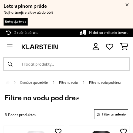
Leto v plnom prúde
Najhorúcejšie zľavy až do 55%
Nakupujte teraz
2 ročná záruka
14 dní na vrátenie tovaru
Domáce spotrebiče
Filtre na vodu
Filtre na vodu pod drez
Filtre na vodu pod drez
Filter a radenie
8 Počet produktov