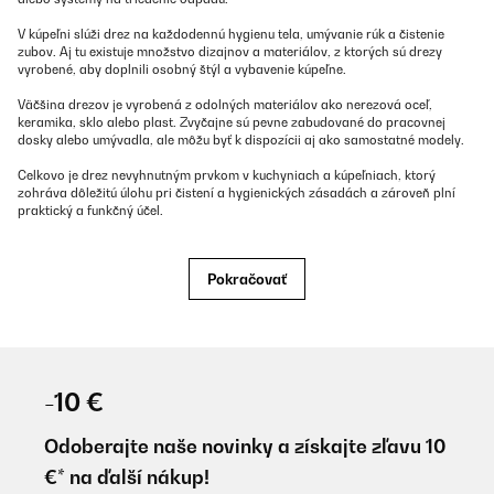
V kúpeľni slúži drez na každodennú hygienu tela, umývanie rúk a čistenie
zubov. Aj tu existuje množstvo dizajnov a materiálov, z ktorých sú drezy
vyrobené, aby doplnili osobný štýl a vybavenie kúpeľne.
Väčšina drezov je vyrobená z odolných materiálov ako nerezová oceľ,
keramika, sklo alebo plast. Zvyčajne sú pevne zabudované do pracovnej
dosky alebo umývadla, ale môžu byť k dispozícii aj ako samostatné modely.
Celkovo je drez nevyhnutným prvkom v kuchyniach a kúpeľniach, ktorý
zohráva dôležitú úlohu pri čistení a hygienických zásadách a zároveň plní
praktický a funkčný účel.
Rôzne druhy drezov
Pokračovať
V moderných kuchyniach existuje množstvo typov drezov, ktoré ponúkajú
rôzne funkcie a vlastnosti. Tu sú niektoré z najbežnejších typov drezov:
-10 €
Drez s jednou misou:
Tento drez má jednu misu a je ideálny
pre menšie kuchyne alebo ako dodatočný drez. Je vhodný
na umývanie riadu vo väčších množstvách.
Odoberajte naše novinky a získajte zľavu 10
€* na ďalší nákup!
Dvojitý drez:
Pri tomto type drezu sú dve oddelené misy,
často rôznych veľkostí alebo hĺbok. Toto umožňuje súčasné