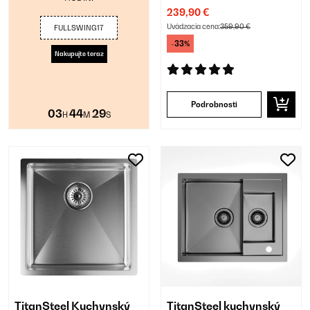
239,90 €
Uvádzacia cena:
359,90 €
FULLSWING17
-33%
Nakupujte teraz
Podrobnosti
03
44
28
H
M
S
TitanSteel Kuchynský
TitanSteel kuchynský