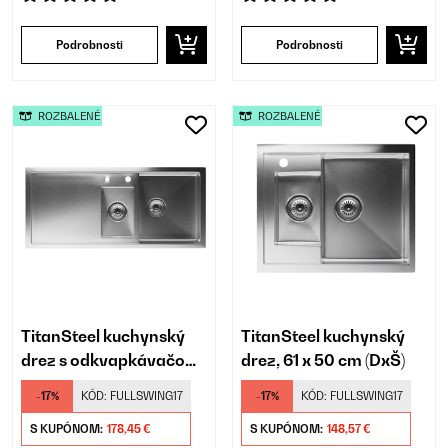
Podrobnosti
Podrobnosti
ROZBALENÉ
ROZBALENÉ
TitanSteel kuchynský
TitanSteel kuchynský
drez s odkvapkávačom,
drez, 61 x 50 cm (DxŠ)
100 x 45 cm (DxŠ)
-17%
KÓD:
FULLSWING17
-17%
KÓD:
FULLSWING17
S KUPÓNOM:
178,45 €
S KUPÓNOM:
148,57 €