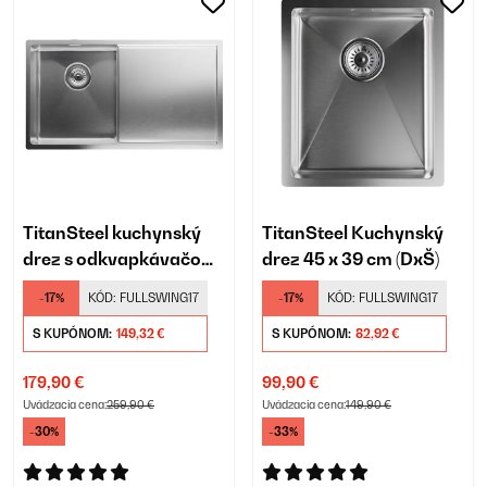
TitanSteel kuchynský
TitanSteel Kuchynský
drez s odkvapkávačom,
drez 45 x 39 cm (DxŠ)
79 x 44 cm (DxŠ)
-17%
KÓD:
FULLSWING17
-17%
KÓD:
FULLSWING17
S KUPÓNOM:
149,32 €
S KUPÓNOM:
82,92 €
179,90 €
99,90 €
Uvádzacia cena:
259,90 €
Uvádzacia cena:
149,90 €
-30%
-33%