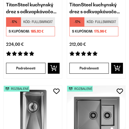
TitanSteel kuchynský
TitanSteel kuchynský
drez s odkvapkávačom,
drez s odkvapkávačom,
100 x 45 cm (DxŠ)
100 x 45 cm (DxŠ)
-17%
KÓD:
FULLSWING17
-17%
KÓD:
FULLSWING17
S KUPÓNOM:
185,92 €
S KUPÓNOM:
175,96 €
224,00 €
212,00 €
Podrobnosti
Podrobnosti
ROZBALENÉ
ROZBALENÉ