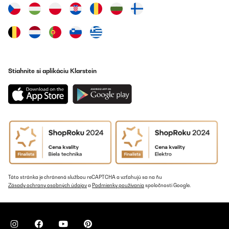
Stiahnite si aplikáciu Klarstein
Táto stránka je chránená službou reCAPTCHA a vzťahujú sa na ňu
Zásady ochrany osobných údajov
a
Podmienky používania
spoločnosti Google.