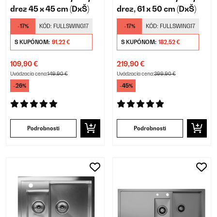
drez 45 x 45 cm (DxŠ)
drez, 61 x 50 cm (DxŠ)
-17%
KÓD:
FULLSWING17
-17%
KÓD:
FULLSWING17
S KUPÓNOM:
91,22 €
S KUPÓNOM:
182,52 €
109,90 €
219,90 €
Uvádzacia cena:
149,90 €
Uvádzacia cena:
399,90 €
-26%
-45%
Podrobnosti
Podrobnosti