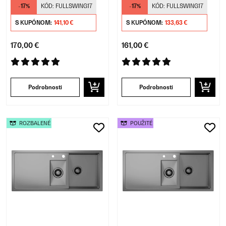
79 x 44 cm (DxŠ)
-17%
KÓD:
FULLSWING17
-17%
KÓD:
FULLSWING17
S KUPÓNOM:
141,10 €
S KUPÓNOM:
133,63 €
170,00 €
161,00 €
Podrobnosti
Podrobnosti
ROZBALENÉ
POUŽITÉ