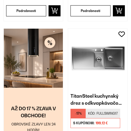
Podrobnosti
Podrobnosti
TitanSteel kuchynský
drez s odkvapkávačom,
AŽ DO 17 % ZĽAVA V
100 x 45 cm (DxŠ)
-17%
KÓD:
FULLSWING17
OBCHODE!
S KUPÓNOM:
199,12 €
OBROVSKÉ ZĽAVY LEN 24
HODÍN!