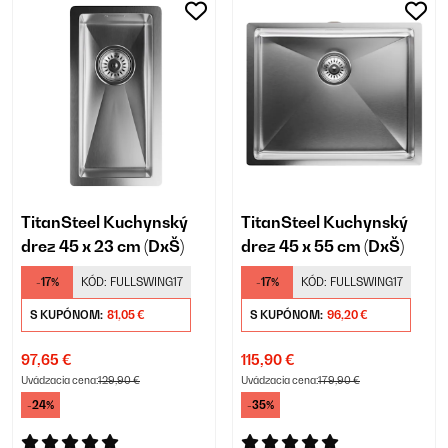
TitanSteel Kuchynský
TitanSteel Kuchynský
drez 45 x 23 cm (DxŠ)
drez 45 x 55 cm (DxŠ)
-17%
KÓD:
FULLSWING17
-17%
KÓD:
FULLSWING17
S KUPÓNOM:
81,05 €
S KUPÓNOM:
96,20 €
97,65 €
115,90 €
Uvádzacia cena:
129,90 €
Uvádzacia cena:
179,90 €
-24%
-35%