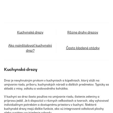
Kuchynské drezy
Rôzne druhy drezov
Ako nainštalovať kuchynský
Často kladené otázky
drez?
Kuchynské drezy
Drez je nevyhnutným prvkom v kuchyniach a kúpeľniach, ktorý slúži na
umývanie riadu, príboru, kuchynských náradí a ďalších predmetov. Typicky sa
skladá z misy, odtoku a vodovodného kohútika.
V kuchyni sa drez často používa na umývanie riadu, čistenie zeleniny a
prípravu jedál. Je k dispozícii v rôznych veľkostiach a tvaroch, aby vyhovoval
individuálnym potrebám a dostupnému priestoru v kuchyni. Niektoré
kuchynské drezy majú ďalšie funkcie, ako sú integrované odtokové plochy
alebo systémy na triedenie odpadu.