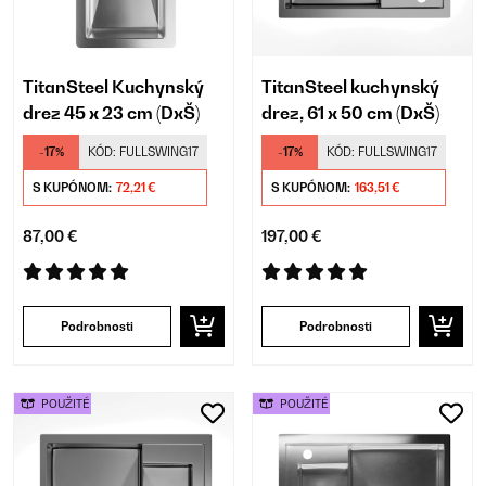
TitanSteel Kuchynský
TitanSteel kuchynský
drez 45 x 23 cm (DxŠ)
drez, 61 x 50 cm (DxŠ)
-17%
KÓD:
FULLSWING17
-17%
KÓD:
FULLSWING17
S KUPÓNOM:
72,21 €
S KUPÓNOM:
163,51 €
87,00 €
197,00 €
Podrobnosti
Podrobnosti
POUŽITÉ
POUŽITÉ