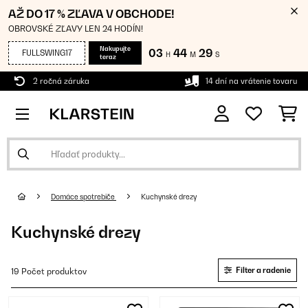
AŽ DO 17 % ZĽAVA V OBCHODE!
OBROVSKÉ ZĽAVY LEN 24 HODÍN!
Nakupujte
03
44
28
FULLSWING17
H
M
S
teraz
2 ročná záruka
14 dní na vrátenie tovaru
Domáce spotrebiče
Kuchynské drezy
Kuchynské drezy
Filter a radenie
19 Počet produktov