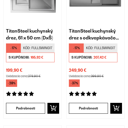
TitanSteel kuchynský
TitanSteel kuchynský
drez, 61 x 50 cm (DxŠ)
drez s odkvapkávačom,
100 x 45 cm (DxŠ)
-17%
KÓD:
FULLSWING17
-17%
KÓD:
FULLSWING17
S KUPÓNOM:
165,92 €
S KUPÓNOM:
207,42 €
199,90 €
249,90 €
Uvádzacia cena:
279,90 €
Uvádzacia cena:
399,90 €
-28%
-37%
Podrobnosti
Podrobnosti