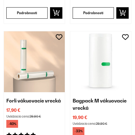
Podrobnosti
Podrobnosti
Forli vákuovacie vrecká
Bagpack M vákuovacie
vrecká
17,90 €
Uvádzacia cena:
29,90 €
19,90 €
-40%
Uvádzacia cena:
29,90 €
-33%