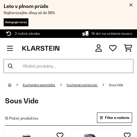
Leto v plnom prúde
Najhorúcejšie zľavy až do 55%
Nakupujte teraz
2 ročná záruka
14 dní na vrátenie tovaru
Kuchynské spotrebiče
Kuchynskí pomocníci
Sous Vide
Sous Vide
Filter a radenie
15 Počet produktov