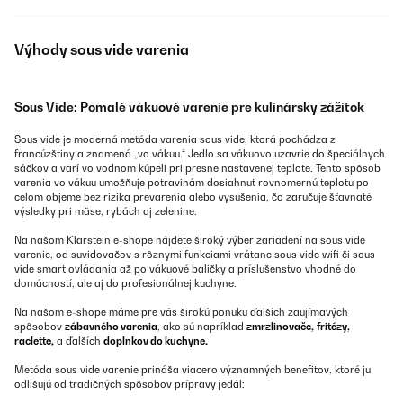
Výhody sous vide varenia
Sous Vide: Pomalé vákuové varenie pre kulinársky zážitok
Sous vide je moderná metóda varenia sous vide, ktorá pochádza z
francúzštiny a znamená „vo vákuu.“ Jedlo sa vákuovo uzavrie do špeciálnych
sáčkov a varí vo vodnom kúpeli pri presne nastavenej teplote. Tento spôsob
varenia vo vákuu umožňuje potravinám dosiahnuť rovnomernú teplotu po
celom objeme bez rizika prevarenia alebo vysušenia, čo zaručuje šťavnaté
výsledky pri mäse, rybách aj zelenine.
Na našom Klarstein e-shope nájdete široký výber zariadení na sous vide
varenie, od suvidovačov s rôznymi funkciami vrátane sous vide wifi či sous
vide smart ovládania až po vákuové baličky a príslušenstvo vhodné do
domácností, ale aj do profesionálnej kuchyne.
Na našom e-shope máme pre vás širokú ponuku ďalších zaujímavých
spôsobov
zábavného varenia
, ako sú napríklad
zmrzlinovače,
fritézy,
raclette,
a ďalších
doplnkov do kuchyne.
Metóda sous vide varenie prináša viacero významných benefitov, ktoré ju
odlišujú od tradičných spôsobov prípravy jedál: