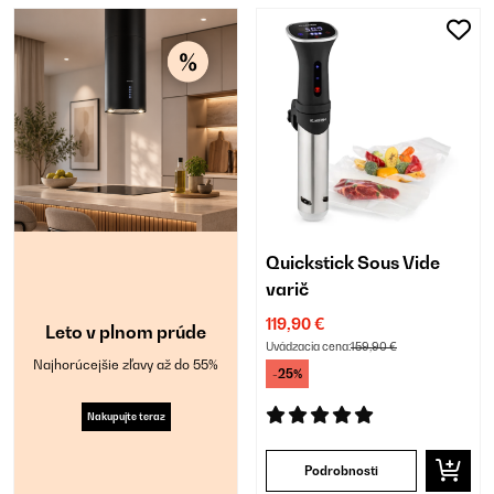
Quickstick Sous Vide
varič
119,90 €
Leto v plnom prúde
Uvádzacia cena:
159,90 €
Najhorúcejšie zľavy až do 55%
-25%
Nakupujte teraz
Podrobnosti