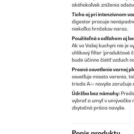
akéhokoľvek zníženia odsáv
Ticho aj pri intenzívnom va
digestor pracuje nenápadne 
niekoľko hrnčekov naraz.
Použiteľná s odťahom aj be
Ak vo Vašej kuchyni nie je 
uhlíkový filter (produktové
bude účinne čistiť vzduch n
Presné osvetlenie varnej pl
osvetľuje miesto varenia, t
trieda A++ navyše zaručuje 
Údržba bez námahy:
Predin
vybrať a umyť v umývačke ri
zbytočná práca navyše.
Popis produktu