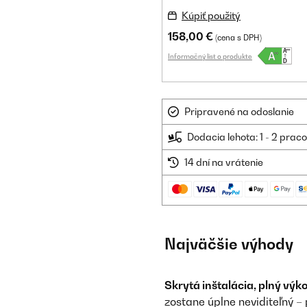
Kúpiť použitý
158,00 €
(cena s DPH)
Informačný list o produkte
Pripravené na odoslanie
Dodacia lehota: 1 - 2 prac
14 dní na vrátenie
Najväčšie výhody
Skrytá inštalácia, plný výk
zostane úplne neviditeľný 