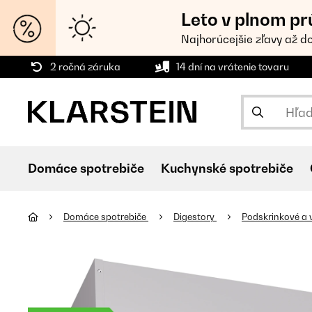
Leto v plnom pr
Najhorúcejšie zľavy až d
2 ročná záruka
14 dní na vrátenie tovaru
Domáce spotrebiče
Kuchynské spotrebiče
Domáce spotrebiče
Digestory
Podskrinkové a 