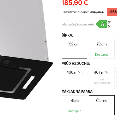
185,90 €
-25
Uvádzacia cena:
249,90 €
Informačný list o produkte
ŠÍRKA:
52 cm
72 cm
Dostupné
PRÚD VZDUCHU:
466 m³/h
467 m³/h
Iná
kombinácia
ZÁKLADNÁ FARBA:
Biela
Čierna
Dostupné