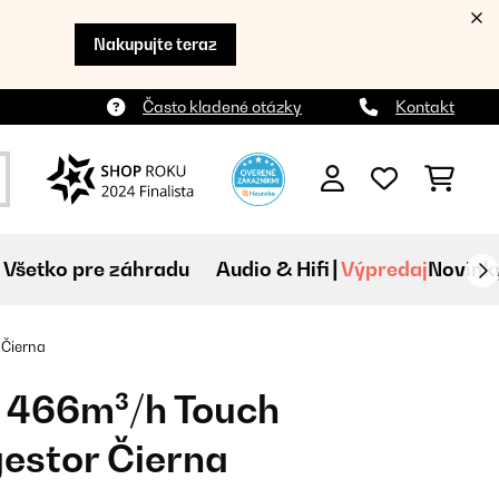
Nakupujte teraz
Často kladené otázky
Kontakt
Všetko pre záhradu
Audio & Hifi
Výpredaj
Novink
 Čierna
 466m³/h Touch
estor Čierna