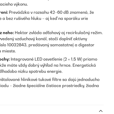
acieho výkonu.
rení:
Prevádzka v rozsahu 42–60 dB znamená, že
a bez rušivého hluku – aj keď na sporáku vrie
z neho:
Hektor zvláda odťahový aj recirkulačný režim.
vyvedený vzduchový kanál, stačí doplniť aktívny
 číslo 10032843, predávaný samostatne) a digestor
a mieste.
ochy:
Integrované LED osvetlenie (2 × 1,5 W) priamo
akže máte vždy dobrý výhľad na hrnce. Energetická
dlhodobo nízku spotrebu energie.
štalované hliníkové tukové filtre sa dajú jednoducho
adu – žiadne špeciálne čistiace prostriedky, žiadna