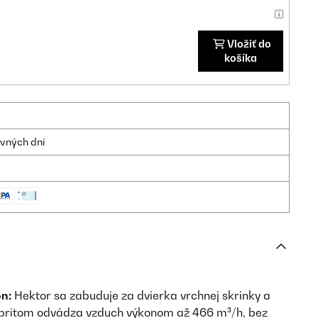
Vložiť do
košíka
ovných dní
on:
Hektor sa zabuduje za dvierka vrchnej skrinky a
– pritom odvádza vzduch výkonom až 466 m³/h, bez