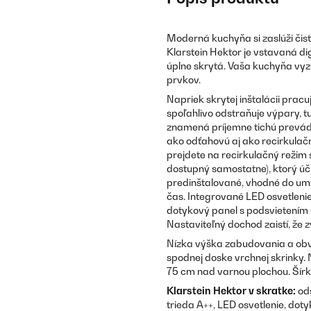
Moderná kuchyňa si zaslúži čist
Klarstein Hektor je vstavaná di
úplne skrytá. Vaša kuchyňa vyze
prvkov.
Napriek skrytej inštalácii pra
spoľahlivo odstraňuje výpary, t
znamená príjemne tichú prevád
ako odťahovú aj ako recirkula
prejdete na recirkulačný režim
dostupný samostatne), ktorý účin
predinštalované, vhodné do um
čas. Integrované LED osvetlenie
dotykový panel s podsvietením 
Nastaviteľný dochod zaistí, že
Nízka výška zabudovania a ob
spodnej doske vrchnej skrinky
75 cm nad varnou plochou. Šírk
Klarstein Hektor v skratke:
ods
trieda A++, LED osvetlenie, dot