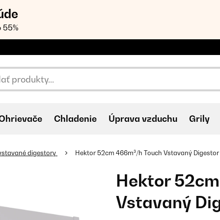
úde
o 55%
Ohrievače
Chladenie
Úprava vzduchu
Grily
vstavané digestory
Hektor 52cm 466m³/h Touch Vstavaný Digestor
Hektor 52cm
Vstavaný Dig