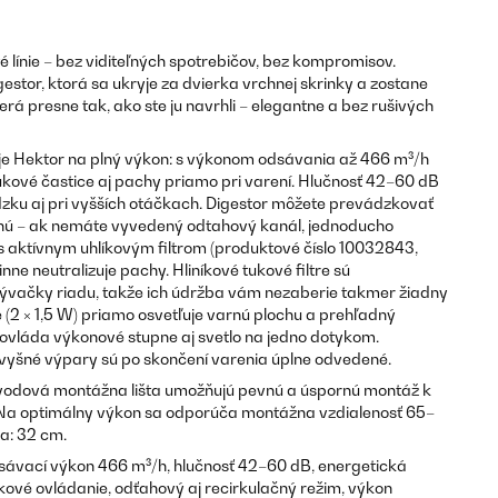
é línie – bez viditeľných spotrebičov, bez kompromisov.
gestor, ktorá sa ukryje za dvierka vrchnej skrinky a zostane
rá presne tak, ako ste ju navrhli – elegantne a bez rušivých
cuje Hektor na plný výkon: s výkonom odsávania až 466 m³/h
ukové častice aj pachy priamo pri varení. Hlučnosť 42–60 dB
zku aj pri vyšších otáčkach. Digestor môžete prevádzkovať
čnú – ak nemáte vyvedený odtahový kanál, jednoducho
 s aktívnym uhlíkovým filtrom (produktové číslo 10032843,
ne neutralizuje pachy. Hliníkové tukové filtre sú
ývačky riadu, takže ich údržba vám nezaberie takmer žiadny
 (2 × 1,5 W) priamo osvetľuje varnú plochu a prehľadný
ovláda výkonové stupne aj svetlo na jedno dotykom.
 zvyšné výpary sú po skončení varenia úplne odvedené.
vodová montážna lišta umožňujú pevnú a úspornú montáž k
. Na optimálny výkon sa odporúča montážna vzdialenosť 65–
a: 32 cm.
ávací výkon 466 m³/h, hlučnosť 42–60 dB, energetická
ykové ovládanie, odťahový aj recirkulačný režim, výkon