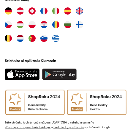
Utilisateur d'Amazon
Preložiť
OVERENÁ KONTROLA
06/08/2024
Die klarsteineiswürfelmaschine hat ein schickes design und ist
hochwertig verarbeitet.Das system arbeitet einwandfrei und
eiswürfel werden zügig und gross genug hergestellt.Bin sehr
zufrieden und kann diese maschine nur empfehlen,einfach top !!!!!
Stiahnite si aplikáciu Klarstein
Amazon-Benutzer
Preložiť
OVERENÁ KONTROLA
20/05/2024
Au top, promesse tenue
Sarah
Táto stránka je chránená službou reCAPTCHA a vzťahujú sa na ňu
Zásady ochrany osobných údajov
a
Podmienky používania
spoločnosti Google.
Preložiť