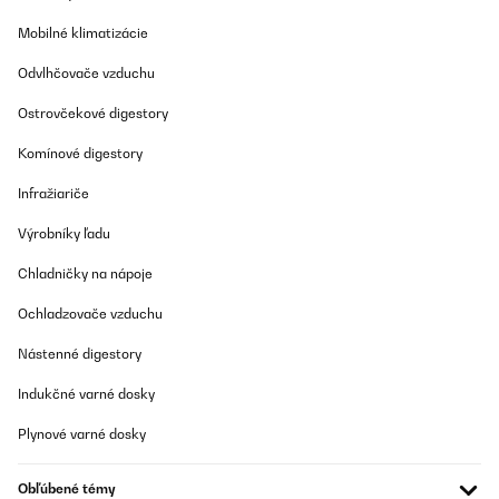
Preložiť
Mobilné klimatizácie
OVERENÁ KONTROLA
Odvlhčovače vzduchu
23/07/2025
Ostrovčekové digestory
Der Eiswürfelbereiter funktioniert wie beschrieben.Sehr gute
Ergebnisse.Ich verwende zur Befüllung Gerolsteiner Sprudel, Top-
Komínové digestory
Geschmack.
Infražiariče
Amazon-Benutzer
Výrobníky ľadu
Preložiť
Chladničky na nápoje
OVERENÁ KONTROLA
Ochladzovače vzduchu
21/07/2025
Hatten sie auf einer Sommer Hochzeit in Dauer Betrieb einfach
Nástenné digestory
nur Toll!
Indukčné varné dosky
Amazon-Benutzer
Plynové varné dosky
Preložiť
Obľúbené témy
OVERENÁ KONTROLA