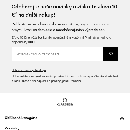
Exceptional Quality product
Odoberajte naše novinky a získajte zľavu 10
Amazon-Benutzer
€* na ďalší nákup!
Preložiť
Prihláste sa na odber nášho newslettera, aby ste boli medzi
prvými, ktorí sa dozvedia o nadchádzajúcich výpredajoch.
OVERENÁ KONTROLA
Zľava 10 € nemôže byť kombinovaná s inými kupónmi. Minimálna hodnota
objednávky 100 €.
03/08/2025
Simple, discrète au niveau sonore et efficace
Utilisateur d'Amazon
Ochrana osobných údajov
Preložiť
Odber môžete kedykoľvek zrušiť prostredníctvom odkazu v pätičke ktoréhokoľvek
e-mailu alebo nám napíšte na
privacy@chal-tec.com
.
OVERENÁ KONTROLA
23/07/2025
Der Eiswürfelbereiter funktioniert wie beschrieben. Sehr gute
Ergebnisse. Ich verwende zur Befüllung Gerolsteiner Sprudel,
Top-Geschmack.
Obľúbené kategórie
Amazon-Benutzer
Vinotéky