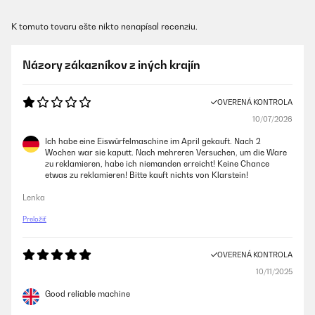
K tomuto tovaru ešte nikto nenapísal recenziu.
Názory zákazníkov z iných krajín
OVERENÁ KONTROLA
10/07/2026
Ich habe eine Eiswürfelmaschine im April gekauft. Nach 2
Wochen war sie kaputt. Nach mehreren Versuchen, um die Ware
zu reklamieren, habe ich niemanden erreicht! Keine Chance
etwas zu reklamieren! Bitte kauft nichts von Klarstein!
Lenka
Preložiť
OVERENÁ KONTROLA
10/11/2025
Good reliable machine