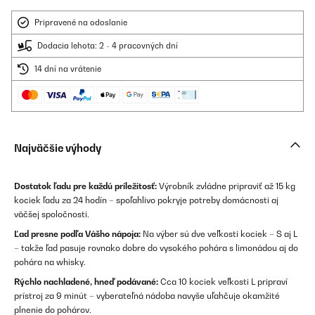
Pripravené na odoslanie
Dodacia lehota: 2 - 4 pracovných dní
14 dní na vrátenie
Najväčšie výhody
Dostatok ľadu pre každú príležitosť:
Výrobník zvládne pripraviť až 15 kg
kociek ľadu za 24 hodín – spoľahlivo pokryje potreby domácnosti aj
väčšej spoločnosti.
Ľad presne podľa Vášho nápoja:
Na výber sú dve veľkosti kociek – S aj L
– takže ľad pasuje rovnako dobre do vysokého pohára s limonádou aj do
pohára na whisky.
Rýchlo nachladené, hneď podávané:
Cca 10 kociek veľkosti L pripraví
prístroj za 9 minút – vyberateľná nádoba navyše uľahčuje okamžité
plnenie do pohárov.