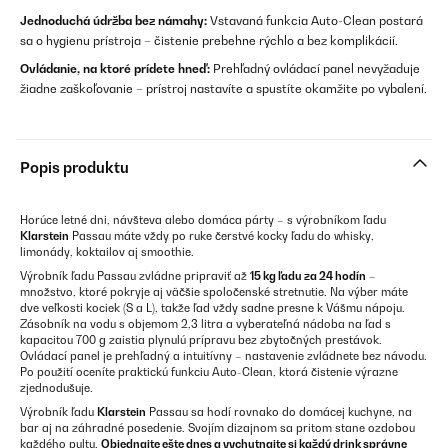
Jednoduchá údržba bez námahy:
Vstavaná funkcia Auto-Clean postará
sa o hygienu prístroja – čistenie prebehne rýchlo a bez komplikácií.
Ovládanie, na ktoré prídete hneď:
Prehľadný ovládací panel nevyžaduje
žiadne zaškoľovanie – prístroj nastavíte a spustíte okamžite po vybalení.
Popis produktu
Horúce letné dni, návšteva alebo domáca párty – s výrobníkom ľadu
Klarstein
Passau máte vždy po ruke čerstvé kocky ľadu do whisky,
limonády, koktailov aj smoothie.
Výrobník ľadu Passau zvládne pripraviť až
15 kg ľadu za 24 hodín
–
množstvo, ktoré pokryje aj väčšie spoločenské stretnutie. Na výber máte
dve veľkosti kociek (S a L), takže ľad vždy sadne presne k Vášmu nápoju.
Zásobník na vodu s objemom 2,3 litra a vyberateľná nádoba na ľad s
kapacitou 700 g zaistia plynulú prípravu bez zbytočných prestávok.
Ovládací panel je prehľadný a intuitívny – nastavenie zvládnete bez návodu.
Po použití oceníte praktickú funkciu Auto-Clean, ktorá čistenie výrazne
zjednodušuje.
Výrobník ľadu
Klarstein
Passau sa hodí rovnako do domácej kuchyne, na
bar aj na záhradné posedenie. Svojím dizajnom sa pritom stane ozdobou
každého pultu.
Objednajte ešte dnes a vychutnajte si každý drink správne