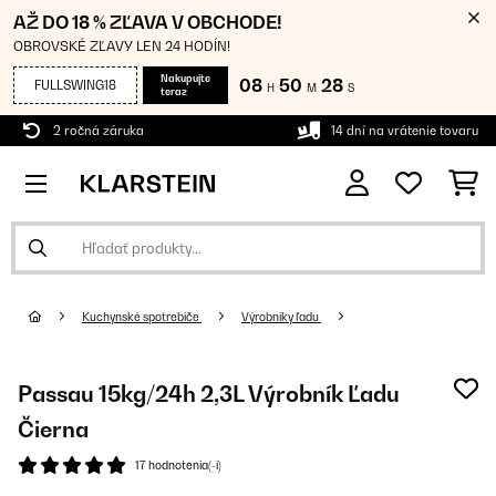
AŽ DO 18 % ZĽAVA V OBCHODE!
OBROVSKÉ ZĽAVY LEN 24 HODÍN!
Nakupujte
08
50
28
FULLSWING18
H
M
S
teraz
2 ročná záruka
14 dní na vrátenie tovaru
Kuchynské spotrebiče
Výrobníky ľadu
Passau 15kg/24h 2,3L Výrobník Ľadu
Čierna
17 hodnotenia(-í)