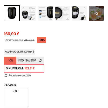
+2
169,90 €
-29%
Uvádzacia cena:
239,90 €
KÓD PRODUKTU: 10041343
-10%
KÓD:
SALE10P
S KUPÓNOM:
152,91 €
Podmienky použitia
KAPACITA:
2,3 L