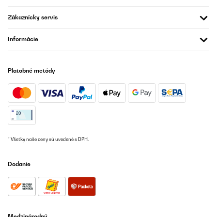
23/06/2025
Zákaznícky servis
Bueno yo disfruto, y ahora con la calor mucho más no me
arrepiento, de haberlo comprado
Informácie
Usuario/a de amazon
Preložiť
Platobné metódy
OVERENÁ KONTROLA
29/05/2025
Sieht gut aus und produziert wirklich schnell und einfach Würfel.
Amazon-Benutzer
* Všetky naše ceny sú uvedené s DPH.
Preložiť
Dodanie
OVERENÁ KONTROLA
07/11/2024
Efficient and good. A bit noisy.
Medzinárodný