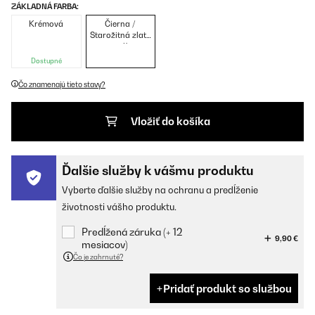
ZÁKLADNÁ FARBA:
Krémová
Čierna /
Starožitná zlatá
metalíza
Dostupné
Čo znamenajú tieto stavy?
Vložiť do košíka
Ďalšie služby k vášmu produktu
Vyberte ďalšie služby na ochranu a predĺženie
životnosti vášho produktu.
Predĺžená záruka (+ 12
9,90 €
mesiacov)
Čo je zahrnuté?
Pridať produkt so službou