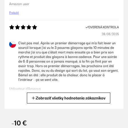
Amazon user
Preložiť
OVERENÁ KONTROLA
28/08/2025
C'est pas mal. Après un premier démarrage qui m'a fait lever un
sourcil lorsque j'ai vu le 3 pauvres glaçons après 10 minutes de
marche j'ai cru que c'était mort mais ensuite ça a bien pris son
rythme et produit des glaçons à bonne cadence. Pour une soirée
de 6-8 personnes on a jamais manqué, à la fin ça finit par en
avoir trop. Hors ce premier démarrages, les prochains ont été
rapides. Donc, au vu du design qui sort du lot, ça vaut son argent.
Bémol en été : elle produit de la chaleur, donc la placer à
l'intérieur - ça se sent vite.
Utilisateur d'Amazon
Zobraziť všetky hodnotenia zákazníkov
Preložiť
OVERENÁ KONTROLA
04/08/2025
-10 €