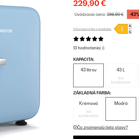
229,90 €
-42
Uvádzacia cena:
399,90 €
Informačný list o produkte
13 hodnotenia(-í)
KAPACITA:
43 litrov
43 L
Iná
kombinácia
ZÁKLADNÁ FARBA:
Krémová
Modrá
Iná
kombinácia
Čo znamenajú tieto stavy?