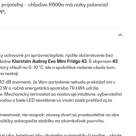
e prijateľný – chladivo R600a má nízky potenciál
P).
y uchované pri správnej teplote, rýchle občerstvenie bez
vládne
Klarstein Audrey Evo Mini Fridge 43
. S objemom
43
ý chladí na 0–10 °C, ide o spoľahlivé riešenie všade tam,
o nestojí.
a 42 dB znamená, že Vám zariadenie nebude prekážať ani v
a 42 W a ročná energetická spotreba 79 kWh udržia
 Mechanický termostat sa nastavuje intuitívne, vyberateľná
dou a biele LED osvetlenie vo vnútri zaistí prehľad aj za
miestnosti, nie naopak: závesy dverí sú prestaviteľné na obe
nožičky zabezpečia stabilitu na akomkoľvek povrchu.
ej izby, hotelovej izby, obytného automobilu či spálne – všade