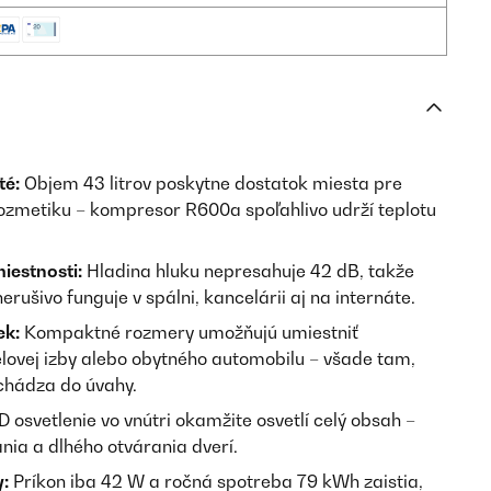
té:
Objem 43 litrov poskytne dostatok miesta pre
 kozmetiku – kompresor R600a spoľahlivo udrží teplotu
iestnosti:
Hladina hluku nepresahuje 42 dB, takže
rušivo funguje v spálni, kancelárii aj na internáte.
ek:
Kompaktné rozmery umožňujú umiestniť
elovej izby alebo obytného automobilu – všade tam,
chádza do úvahy.
D osvetlenie vo vnútri okamžite osvetlí celý obsah –
ia a dlhého otvárania dverí.
:
Príkon iba 42 W a ročná spotreba 79 kWh zaistia,