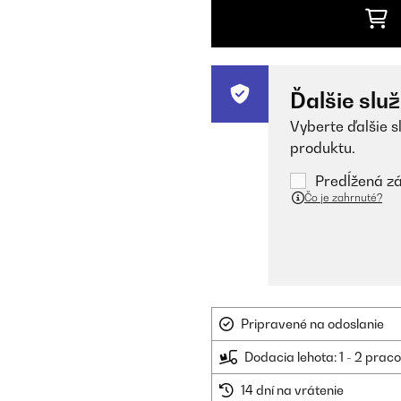
Ďalšie slu
Vyberte ďalšie s
produktu.
Predĺžená zá
Čo je zahrnuté?
Pripravené na odoslanie
Dodacia lehota: 1 - 2 prac
14 dní na vrátenie