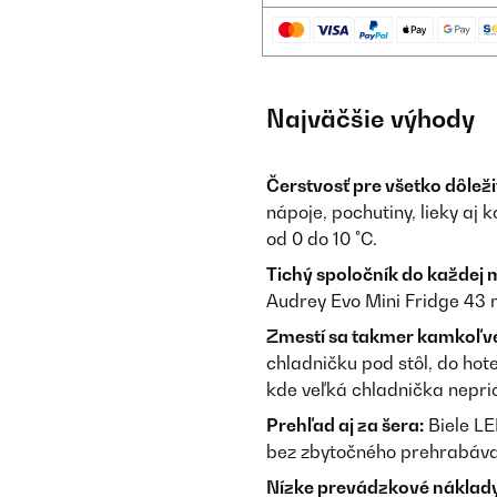
Najväčšie výhody
Čerstvosť pre všetko dôleži
nápoje, pochutiny, lieky aj
od 0 do 10 °C.
Tichý spoločník do každej m
Audrey Evo Mini Fridge 43 ne
Zmestí sa takmer kamkoľv
chladničku pod stôl, do hot
kde veľká chladnička nepri
Prehľad aj za šera:
Biele LE
bez zbytočného prehrabávan
Nízke prevádzkové náklady