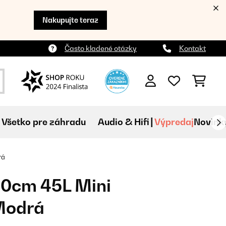
Nakupujte teraz
Často kladené otázky
Kontakt
Všetko pre záhradu
Audio & Hifi
Výpredaj
Novink
rá
50cm 45L Mini
Modrá