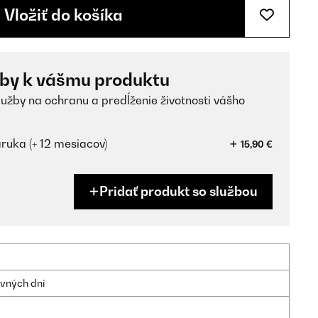
Vložiť do košíka
žby k vášmu produktu
lužby na ochranu a predĺženie životnosti vášho
ruka (+ 12 mesiacov)
15,90 €
Pridať produkt so službou
ovných dní