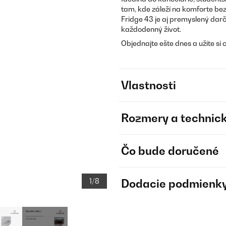
tam, kde záleží na komforte be
Fridge 43 je aj premyslený darč
každodenný život.
Objednajte ešte dnes a užite si
Vlastnosti
Rozmery a technick
Čo bude doručené
1/8
Dodacie podmienk