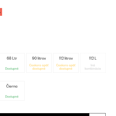
%
68 Ltr
90 litrov
112 litrov
112 L
Čoskoro opäť
Čoskoro opäť
Iná
Dostupné
dostupné
dostupné
kombinácia
Čierna
Dostupné