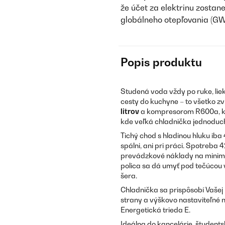
že účet za elektrinu zostan
globálneho otepľovania (GW
Popis produktu
Studená voda vždy po ruke, liek
cesty do kuchyne – to všetko z
litrov
a kompresorom R600a, ktor
kde veľká chladnička jednoduch
Tichý chod s hladinou hluku ib
spálni, ani pri práci. Spotreb
prevádzkové náklady na minime.
polica sa dá umyť pod tečúcou vo
šera.
Chladnička sa prispôsobí Vašej 
strany a výškovo nastaviteľné 
Energetická trieda E.
Ideálna do kancelárie, študentsk