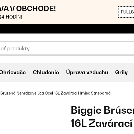
AVA V OBCHODE!
FULL
4 HODÍN!
Ohrievače
Chladenie
Úprava vzduchu
Grily
 Brúsená Nehrdzavejúca Oceľ 16L Zavárací Hrniec Strieborná
Biggie Brúse
16L Zavárací