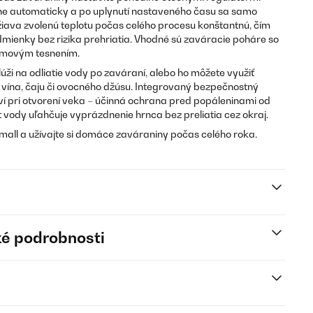
lne automaticky a po uplynutí nastaveného času sa samo
iava zvolenú teplotu počas celého procesu konštantnú, čím
dmienky bez rizika prehriatia. Vhodné sú zaváracie poháre so
umovým tesnením.
úži na odliatie vody po zaváraní, alebo ho môžete využiť
vína, čaju či ovocného džúsu. Integrovaný bezpečnostný
 pri otvorení veka – účinná ochrana pred popáleninami od
vody uľahčuje vyprázdnenie hrnca bez preliatia cez okraj.
Small a užívajte si domáce zaváraniny počas celého roka.
é podrobnosti