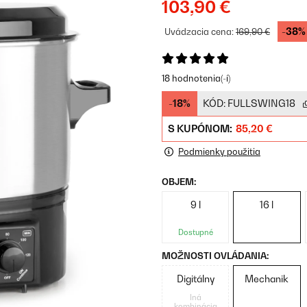
103,90 €
-38%
Uvádzacia cena:
169,90 €
18 hodnotenia(-í)
-18%
KÓD:
FULLSWING18
S KUPÓNOM:
85,20 €
Podmienky použitia
OBJEM:
9 l
16 l
Dostupné
MOŽNOSTI OVLÁDANIA:
Digitálny
Mechanik
Iná
kombinácia