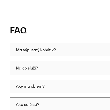
FAQ
Má výpustný kohútik?
Na čo slúži?
Aký má objem?
Ako sa čistí?