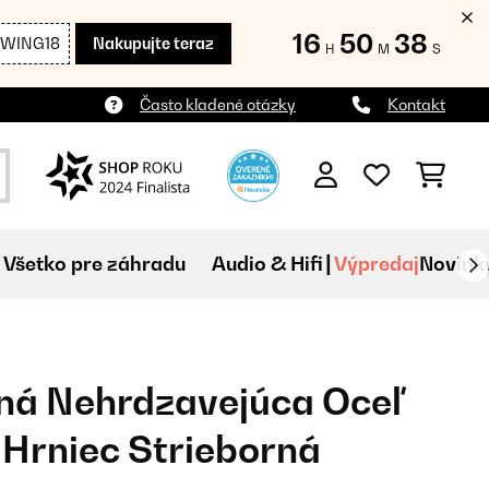
16
50
38
SWING18
Nakupujte teraz
H
M
S
Často kladené otázky
Kontakt
Všetko pre záhradu
Audio & Hifi
Výpredaj
Novink
ná Nehrdzavejúca Oceľ
 Hrniec Strieborná