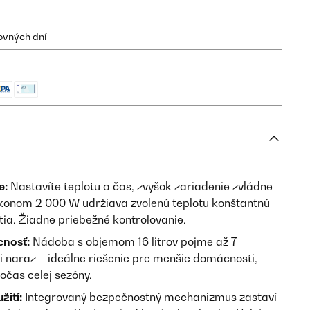
ovných dní
e:
Nastavíte teplotu a čas, zvyšok zariadenie zvládne
konom 2 000 W udržiava zvolenú teplotu konštantnú
ia. Žiadne priebežné kontrolovanie.
cnosť:
Nádoba s objemom 16 litrov pojme až 7
ri naraz – ideálne riešenie pre menšie domácnosti,
očas celej sezóny.
ití:
Integrovaný bezpečnostný mechanizmus zastaví