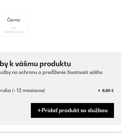
Čierna
Iná
kombinácia
žby k vášmu produktu
lužby na ochranu a predĺženie životnosti vášho
ruka (+ 12 mesiacov)
6,90 €
Pridať produkt so službou