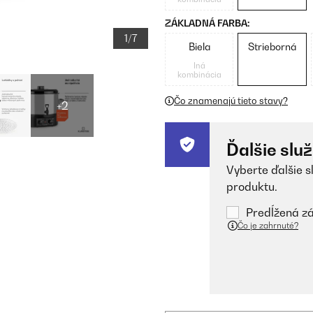
ZÁKLADNÁ FARBA:
1/7
Biela
Strieborná
Iná
kombinácia
Čo znamenajú tieto stavy?
+2
Ďalšie slu
Vyberte ďalšie s
produktu.
Predĺžená zá
Čo je zahrnuté?