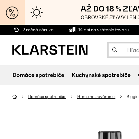
AŽ DO 18 % ZĽ
OBROVSKÉ ZĽAVY LEN 2
2 ročná záruka
14 dní na vrátenie tovaru
Domáce spotrebiče
Kuchynské spotrebiče
Domáce spotrebiče
Hrnce na zaváranie
Biggie