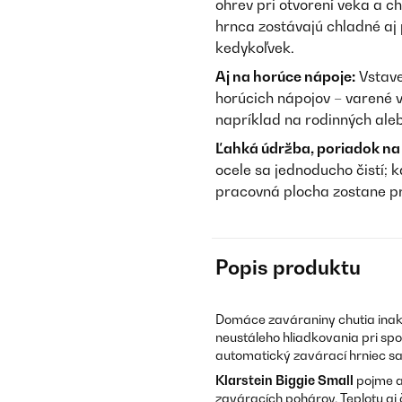
ohrev pri otvorení veka a 
hrnca zostávajú chladné aj
kedykoľvek.
Aj na horúce nápoje:
Vstave
horúcich nápojov – varené v
napríklad na rodinných ale
Ľahká údržba, poriadok na
ocele sa jednoducho čistí; 
pracovná plocha zostane p
Popis produktu
Domáce zaváraniny chutia inak
neustáleho hliadkovania pri sp
automatický zavárací hrniec sa
Klarstein Biggie Small
pojme až
zaváracích pohárov. Teplotu aj