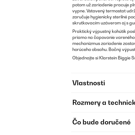
potom už zariadenie pracuje p
vypne. Vstavený termostat udrž
zaručuje hygienicky sterilné po
skrutkovacím uzáverom aj s g
Praktický výpustný kohútik posl
priamo na čapovanie vareného 
mechanizmus zariadenie zastaví
horúceho obsahu. Bočný výpust 
Objednajte si Klarstein Biggie 
Vlastnosti
Rozmery a technick
Čo bude doručené