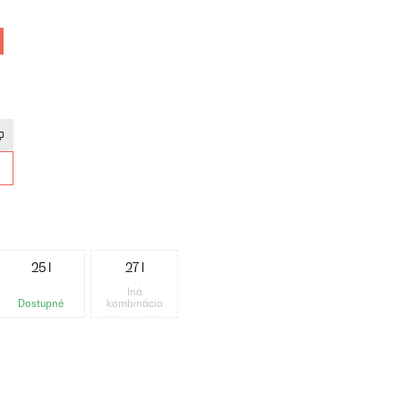
25 l
27 l
Iná
Dostupné
kombinácia