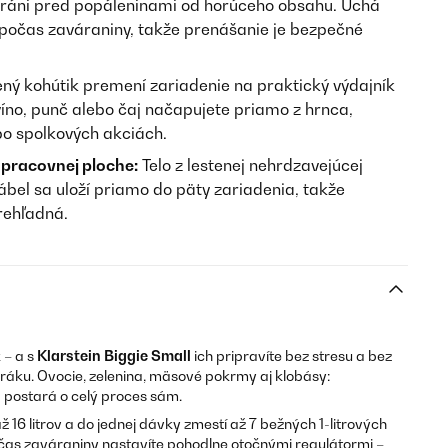
chráni pred popáleninami od horúceho obsahu. Uchá
 počas zaváraniny, takže prenášanie je bezpečné
ný kohútik premení zariadenie na praktický výdajník
íno, punč alebo čaj načapujete priamo z hrnca,
bo spolkových akciách.
 pracovnej ploche:
Telo z lestenej nehrdzavejúcej
kábel sa uloží priamo do päty zariadenia, takže
rehľadná.
 – a s
Klarstein Biggie Small
ich pripravíte bez stresu a bez
oráku. Ovocie, zelenina, mäsové pokrmy aj klobásy:
 postará o celý proces sám.
 16 litrov a do jednej dávky zmestí až 7 bežných 1-litrových
 čas zaváraniny nastavíte pohodlne otočnými regulátormi –