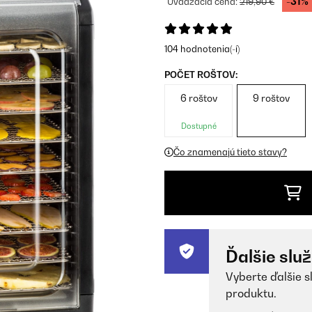
-31%
Uvádzacia cena:
219,90 €
104 hodnotenia(-í)
POČET ROŠTOV:
6 roštov
9 roštov
Dostupné
Čo znamenajú tieto stavy?
Ďalšie slu
Vyberte ďalšie s
produktu.