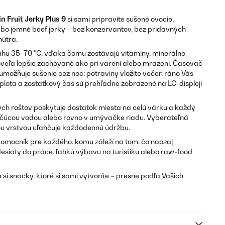
n Fruit Jerky Plus 9
si sami pripravíte sušené ovocie,
bo jemné beef jerky – bez konzervantov, bez prídavných
nútra.
ahu 35–70 °C, vďaka čomu zostávajú vitamíny, minerálne
oveľa lepšie zachované ako pri varení alebo mrazení. Časovač
umožňuje sušenie cez noc: potraviny vložíte večer, ráno Vás
plota a zostatkový čas sú prehľadne zobrazené na LC-displeji
 roštov poskytuje dostatok miesta na celú várku a každý
tečúcou vodou alebo rovno v umývačke riadu. Vyberateľná
u vrstvou uľahčuje každodennú údržbu.
ý pomocník pre každého, komu záleží na tom, čo naozaj
desiaty do práce, ľahkú výbavu na turistiku alebo raw-food
 si snacky, ktoré si sami vytvoríte – presne podľa Vašich