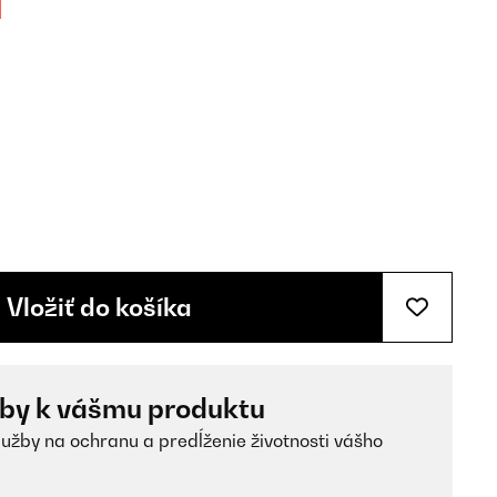
Vložiť do košíka
žby k vášmu produktu
lužby na ochranu a predĺženie životnosti vášho