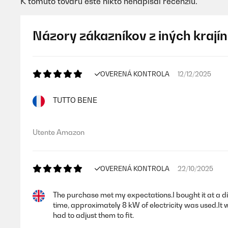
K tomuto tovaru ešte nikto nenapísal recenziu.
Názory zákazníkov z iných krajín
OVERENÁ KONTROLA
12/12/2025
TUTTO BENE
Utente Amazon
OVERENÁ KONTROLA
22/10/2025
The purchase met my expectations.I bought it at a dis
time, approximately 8 kW of electricity was used.It w
had to adjust them to fit.