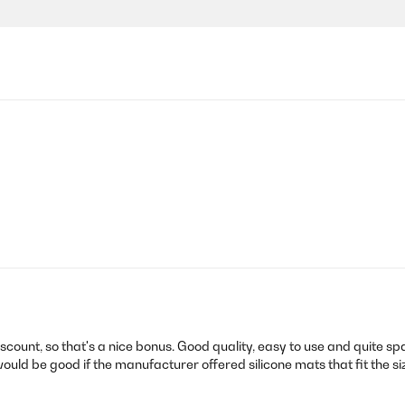
count, so that's a nice bonus. Good quality, easy to use and quite spac
ould be good if the manufacturer offered silicone mats that fit the siz