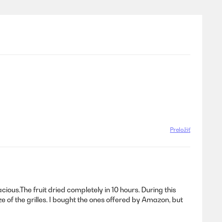
Preložiť
ious.The fruit dried completely in 10 hours. During this
e of the grilles. I bought the ones offered by Amazon, but