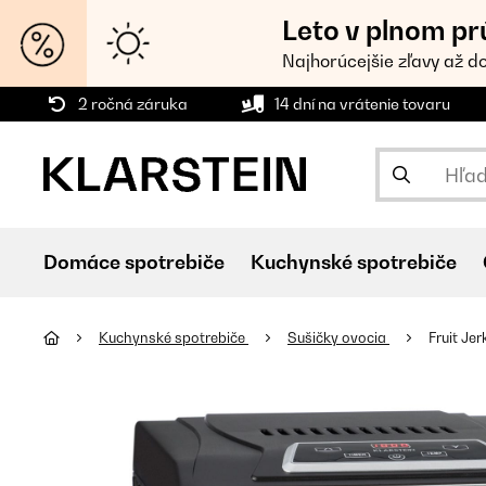
Leto v plnom pr
Najhorúcejšie zľavy až d
2 ročná záruka
14 dní na vrátenie tovaru
Domáce spotrebiče
Kuchynské spotrebiče
Kuchynské spotrebiče
Sušičky ovocia
Fruit Je