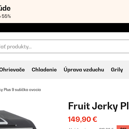
úde
o 55%
Ohrievače
Chladenie
Úprava vzduchu
Grily
rky Plus 9 sušička ovocia
Fruit Jerky P
149,90 €