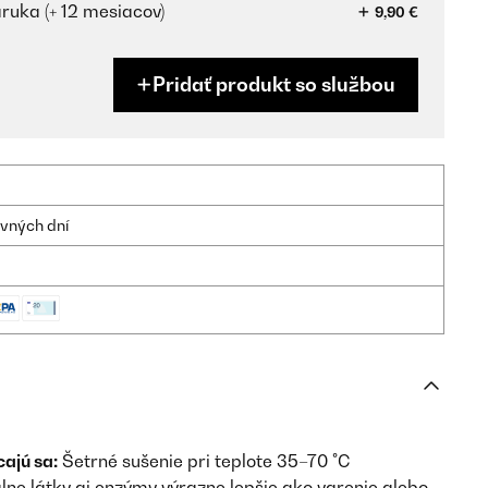
ruka (+ 12 mesiacov)
9,90 €
Pridať produkt so službou
ovných dní
ajú sa:
Šetrné sušenie pri teplote 35–70 °C
lne látky aj enzýmy výrazne lepšie ako varenie alebo