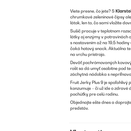
Viete presne, čo jete? S
Klarstei
chrumkavé zeleninové čipsy ale
látok, len to, čo sami vložíte dov
Sušič pracuje v teplotnom rozs
látky aj enzýmy v potravinách 
s nastavením až na 19,5 hodiny 
čaká hotový snack. Aktuálna te
na vrchu prístroja.
Deväť pochrómovaných kovových
rošt sa dá umyť osobitne pod 
záchytná nádobka s nepriľnavo
Fruit Jerky Plus 9 je spoľahliv
konzumuje – či už ide o zdravé 
pochúťky pre celú rodinu.
Objednajte ešte dnes a doprajte
predstáv.