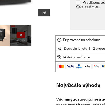
Predĺžená zá
Čo je zahrnuté?
1/6
+1
Pripravené na odoslanie
Dodacia lehota: 1 - 2 prac
14 dní na vrátenie
Najväčšie výhody
Vitamíny zostávajú, nestrác
zachováva vitamíny, minerá