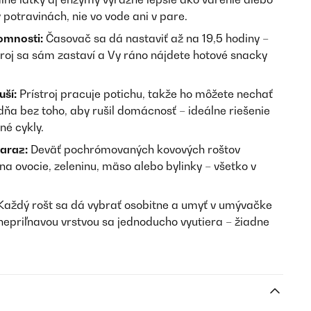
 potravinách, nie vo vode ani v pare.
omnosti:
Časovač sa dá nastaviť až na 19,5 hodiny –
stroj sa sám zastaví a Vy ráno nájdete hotové snacky
uší:
Prístroj pracuje potichu, takže ho môžete nechať
ňa bez toho, aby rušil domácnosť – ideálne riešenie
né cykly.
naraz:
Deväť pochrómovaných kovových roštov
a ovocie, zeleninu, mäso alebo bylinky – všetko v
aždý rošt sa dá vybrať osobitne a umyť v umývačke
nepriľnavou vrstvou sa jednoducho vyutiera – žiadne