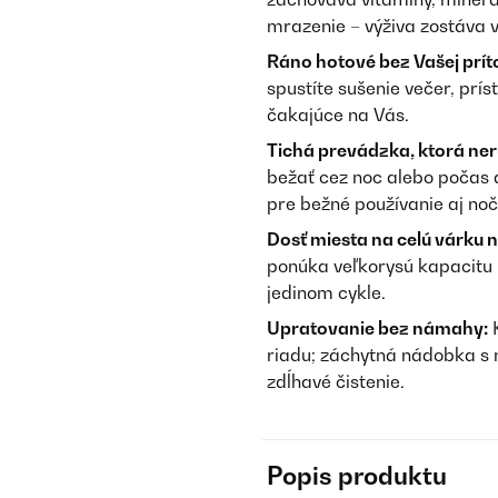
mrazenie – výživa zostáva v
Ráno hotové bez Vašej prít
spustíte sušenie večer, prí
čakajúce na Vás.
Tichá prevádzka, ktorá ner
bežať cez noc alebo počas d
pre bežné používanie aj noč
Dosť miesta na celú várku 
ponúka veľkorysú kapacitu n
jedinom cykle.
Upratovanie bez námahy:
K
riadu; záchytná nádobka s 
zdĺhavé čistenie.
Popis produktu