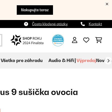
Nakupujte teraz
Často kladené otázky
Kontakt
Všetko pre záhradu
Audio & Hifi
Výpredaj
Novink
lus 9 sušička ovocia