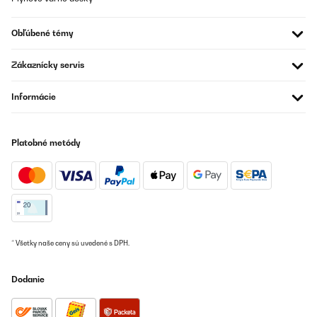
OVERENÁ KONTROLA
12/04/2024
Obľúbené témy
Gutes Ergebnis beim Rostbtaten.
Zákaznícky servis
Amazon-Benutzer
Informácie
Preložiť
OVERENÁ KONTROLA
Platobné metódy
12/04/2024
Qickstick Gutes Ergebnis beim Rostbtaten.
Amazon-Benutzer
Preložiť
* Všetky naše ceny sú uvedené s DPH.
OVERENÁ KONTROLA
Dodanie
04/04/2024
Als Neueinsteiger wurde das Produkt mit Dorschfilets getestet.