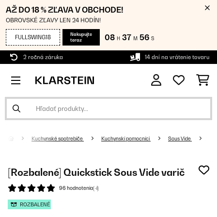
AŽ DO 18 % ZĽAVA V OBCHODE!
OBROVSKÉ ZĽAVY LEN 24 HODÍN!
Nakupujte
08
37
55
FULLSWING18
H
M
S
teraz
2 ročná záruka
14 dní na vrátenie tovaru
Kuchynské spotrebiče
Kuchynskí pomocníci
Sous Vide
[Rozbalené] Quickstick Sous Vide varič
96 hodnotenia(-í)
ROZBALENÉ