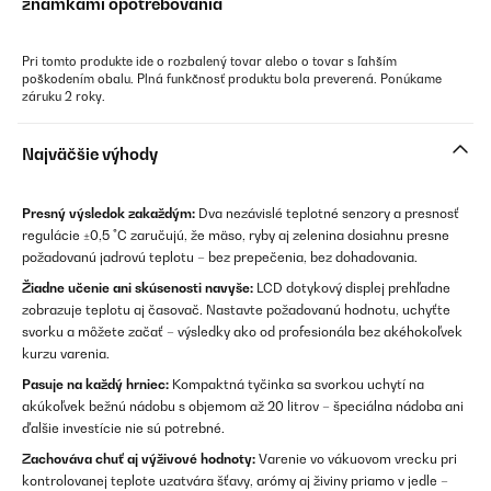
známkami opotrebovania
Pri tomto produkte ide o rozbalený tovar alebo o tovar s ľahším
poškodením obalu. Plná funkčnosť produktu bola preverená. Ponúkame
záruku 2 roky.
Najväčšie výhody
Presný výsledok zakaždým:
Dva nezávislé teplotné senzory a presnosť
regulácie ±0,5 °C zaručujú, že mäso, ryby aj zelenina dosiahnu presne
požadovanú jadrovú teplotu – bez prepečenia, bez dohadovania.
Žiadne učenie ani skúsenosti navyše:
LCD dotykový displej prehľadne
zobrazuje teplotu aj časovač. Nastavte požadovanú hodnotu, uchyťte
svorku a môžete začať – výsledky ako od profesionála bez akéhokoľvek
kurzu varenia.
Pasuje na každý hrniec:
Kompaktná tyčinka sa svorkou uchytí na
akúkoľvek bežnú nádobu s objemom až 20 litrov – špeciálna nádoba ani
ďalšie investície nie sú potrebné.
Zachováva chuť aj výživové hodnoty:
Varenie vo vákuovom vrecku pri
kontrolovanej teplote uzatvára šťavy, arómy aj živiny priamo v jedle –