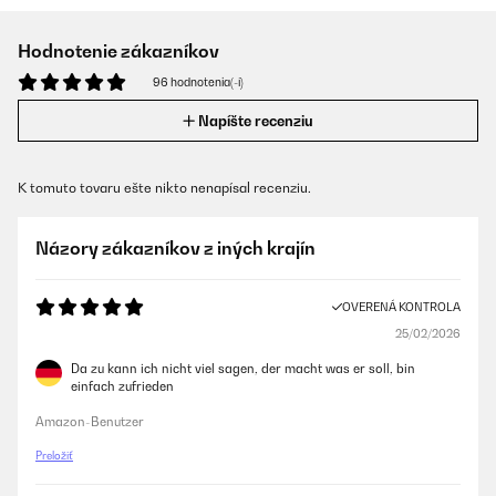
Hodnotenie zákazníkov
96 hodnotenia(-í)
Napíšte recenziu
K tomuto tovaru ešte nikto nenapísal recenziu.
Názory zákazníkov z iných krajín
OVERENÁ KONTROLA
25/02/2026
Da zu kann ich nicht viel sagen, der macht was er soll, bin
einfach zufrieden
Amazon-Benutzer
Preložiť