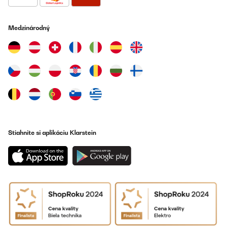
58° bei 40 Minuten ergaben ein ausgezeichnetes Ergebnis. Das
Tastenfeld ist mit den unterschiedlichen Druckpunkten etwas
gewöhnungsbedürftig funktioniert aber nach Gewöhnung
tadellos.Die Temperaturstabilität ist bemerkenswert gut.Vom
Medzinárodný
Geräuschpegel kann man nicht mehr erwarten.
Amazon-Benutzer
Preložiť
OVERENÁ KONTROLA
28/03/2024
Lieferung über Amazon wie immer blitzschnell. Bestellung
erfolgte nach Studium der Testurteile und Rezensionen.
Stiahnite si aplikáciu Klarstein
Bedienung ist kinderleicht, wenn man die Anleitung parat hat und
behutsam mit dem Display und seinen Tasten umgeht. Leistung
passt prima, Geräuschpegel ist völlig okay, Installation easy und
Endergebnis 5 Sterne!!!
Amazon-Benutzer
Preložiť
OVERENÁ KONTROLA