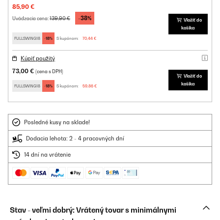
85,90 €
-38%
139,90 €
Uvádzacia cena:
Vložiť do
košíka
FULLSWING18
-18%
S kupónom:
70,44 €
Kúpiť použitý
73,00 €
(cena s DPH)
Vložiť do
košíka
FULLSWING18
-18%
S kupónom:
59,86 €
Posledné kusy na sklade!
Dodacia lehota: 2 - 4 pracovných dní
14 dní na vrátenie
Stav - veľmi dobrý: Vrátený tovar s minimálnymi