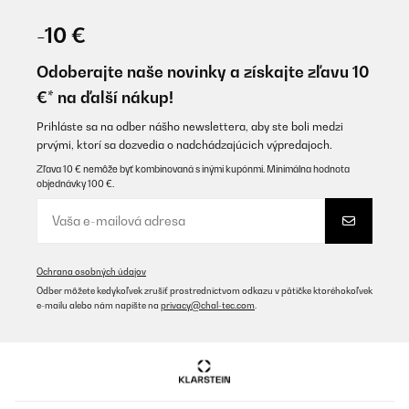
OVERENÁ KONTROLA
24/12/2024
-10 €
Sehr gutes Gerät funktioniert einwandfrei
Odoberajte naše novinky a získajte zľavu 10
Amazon-Benutzer
€* na ďalší nákup!
Preložiť
Prihláste sa na odber nášho newslettera, aby ste boli medzi
prvými, ktorí sa dozvedia o nadchádzajúcich výpredajoch.
OVERENÁ KONTROLA
Zľava 10 € nemôže byť kombinovaná s inými kupónmi. Minimálna hodnota
objednávky 100 €.
17/12/2024
Super einfache Bedienung des Gerätes und tolle Ergebnisse!
Amazon-Benutzer
Ochrana osobných údajov
Preložiť
Odber môžete kedykoľvek zrušiť prostredníctvom odkazu v pätičke ktoréhokoľvek
e-mailu alebo nám napíšte na
privacy@chal-tec.com
.
OVERENÁ KONTROLA
25/11/2024
Aparelho parece funcionar em condições. Aquece a água
rápido.Pena a parte preta já vir com muitos riscos