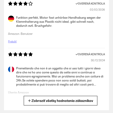
OVERENÁ KONTROLA
02/02/2026
Funktion perfekt, Motor fast unhörbar.Handhabung wegen der
Klemmhalterung aus Plastik nicht ideal, gibt schnell nach,
dadurch evtl. Bruchgefahr.
Amazon-Benutzer
Preložiť
OVERENÁ KONTROLA
30/12/2024
Premettendo che non è un oggetto che si usa tutti i giorni devo
dire che ne ho uno come questo da sette anni e continua a
funzionare egregiamente. Mai un problema anche con cotture di
24h.Se volete spendere poco non sono soldi buttati, poi
probabilmente si può trovare di meglio ad altri costi però...
Utente Amazon
Zobraziť všetky hodnotenia zákazníkov
Preložiť