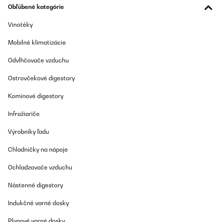
Obľúbené kategórie
Usuário da Amazon
Vinotéky
Preložiť
Mobilné klimatizácie
OVERENÁ KONTROLA
Odvlhčovače vzduchu
07/11/2024
Très bon ustensile idéal pour cuire le foie gras
Ostrovčekové digestory
Komínové digestory
Utilisateur d'Amazon
Infražiariče
Preložiť
Výrobníky ľadu
OVERENÁ KONTROLA
Chladničky na nápoje
04/11/2024
Sehr gutes Gerät, alles wie beschrieben.Vorschlag: die
Ochladzovače vzduchu
Befestigung am Kochtopf könnte aus Metall.
Nástenné digestory
Amazon-Benutzer
Indukčné varné dosky
Preložiť
Plynové varné dosky