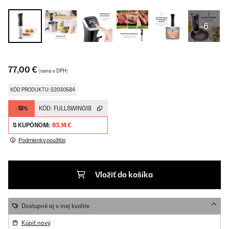
+6
77,00 €
(cena s DPH)
KÓD PRODUKTU: 52030584
-18%
KÓD:
FULLSWING18
S KUPÓNOM:
63,14 €
Podmienky použitia
Vložiť do košíka
Dostupné aj v inej kvalite
Kúpiť nový