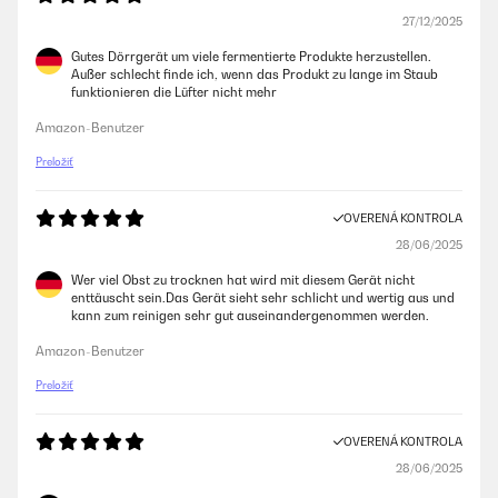
27/12/2025
Gutes Dörrgerät um viele fermentierte Produkte herzustellen.
Außer schlecht finde ich, wenn das Produkt zu lange im Staub
funktionieren die Lüfter nicht mehr
Amazon-Benutzer
Preložiť
OVERENÁ KONTROLA
28/06/2025
Wer viel Obst zu trocknen hat wird mit diesem Gerät nicht
enttäuscht sein.Das Gerät sieht sehr schlicht und wertig aus und
kann zum reinigen sehr gut auseinandergenommen werden.
Amazon-Benutzer
Preložiť
OVERENÁ KONTROLA
28/06/2025