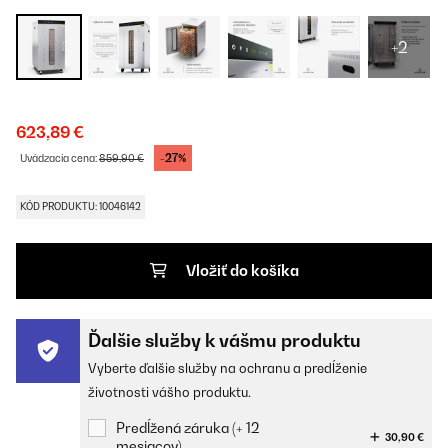
+2
623,89 €
-27%
Uvádzacia cena:
859,90 €
KÓD PRODUKTU: 10046142
Vložiť do košíka
Ďalšie služby k vášmu produktu
Vyberte ďalšie služby na ochranu a predĺženie
životnosti vášho produktu.
Predĺžená záruka (+ 12
30,90 €
mesiacov)