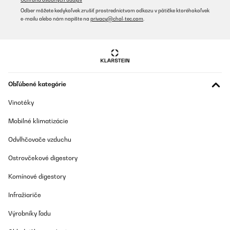
Sehr gutes Gerät - einfach und robust konstruiert. 16 Fächer sind
Odber môžete kedykoľvek zrušiť prostredníctvom odkazu v pätičke ktoréhokoľvek
für meine Zwecke ausreichend. Ich nutze das Gerät zwar privat,
e-mailu alebo nám napíšte na
privacy@chal-tec.com
.
aber häufig, da ich zum Einen mein Gemüsebrühe Pulver selbst
mit frischem (Demeter) Gemüse herstelle und zum anderen
Heilkräuter selbst sammle und trockne - das Gerät ist (mehr oder
weniger) im Dauereinsatz und läuft sehr zuverlässig
Amazon-Benutzer
Preložiť
Obľúbené kategórie
Vinotéky
OVERENÁ KONTROLA
19/09/2023
Mobilné klimatizácie
Wir haben uns sehr auf das Gerät gefreut, da momentan sehr
Odvlhčovače vzduchu
viele Produkte zum Dörren anfallen (Bauernhof). Da fehlt uns eine
gute, ausführliche Gebrauchsanweisung doch sehr. Vielleicht
kriegen wir ja noch eine nachgesandt?
Ostrovčekové digestory
Amazon-Benutzer
Komínové digestory
Preložiť
Infražiariče
Výrobníky ľadu
OVERENÁ KONTROLA
12/11/2022