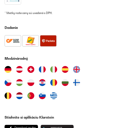
22/07/2022
Heb 3 drogers WartmannRoyal cateringEn als laatste de
* Všetky naše ceny sú uvedené s DPH.
KlarsteinBij mijn Eerste aankoop twijfelde ik tussen de wartmann
en klarstein. Wartman won het 800 watt en volgens kenners
maakte het in droogtijd niet uit. (dus wel ook omdat hij maar max
Dodanie
80 graden kan... Dwz 74) Allereerst ging er zoals brloofd geen 10
kilo in. Je moet echt blij zijn als je er 3 kilo in krijgt, want het
bovenste rek heb je al niks aan omdat er één of andere blok zit.
Snijd je je vlees te dik schuift het vlees eraf... heb echt alle soorten
vlees geprobeerd (droog hondensnacks) maar 3 kilo is toch echt
de max! Eigenlijk was m'n voorgevoel goed... want het enige
slechte ding/minpunt was dat het handsvat los meegeleverd
Medzinárodný
werd dus zelf monteren (moest ik bij alle 3) Maar goed ik was niet
ontevreden en heb toch een goede review gegeven maar wel te
snel want een paar dingen klopte niet met wat er beloofd werd.
Toen de Royale die droogde een stuk sneller, maar niet
betrouwbaar Vandaag deed ik er appeltjes in en waren ze na 8
uur heel mooi goudbruin de dag erop deed ik dezelfde appels erin
en waren ze na 4 uur pikzwart dus moest continu heen en weer
lopen om te kijken of het nog wel goed ging dus die ging retour.
En toen voor deze gegaan had ik dat maar gelijk gedaan! Deze
doet wsthij beloofd! Ik ga er daarom nog eentje bij kopen. Ik
twijfelde tussen de dubbele en deze maar bij de dubbele vind ik
het dan toch wel eng dat als er iets kapot gaat je gelijk alles kwijt
Stiahnite si aplikáciu Klarstein
bent dus 2 Losse lijkt mij verstandiger. Drogers staan hier nl 7
dagen per week aan. Ik koop hem alleen op een ander account
Daar koop ik al jaren mee dit is een per ongeluk gegeten account