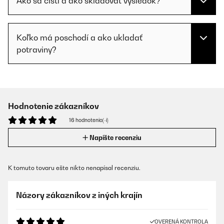
Ako sa čistí a ako skladovať výsledok?
Koľko má poschodí a ako ukladať
potraviny?
Hodnotenie zákazníkov
16 hodnotenia(-í)
Napíšte recenziu
K tomuto tovaru ešte nikto nenapísal recenziu.
Názory zákazníkov z iných krajín
OVERENÁ KONTROLA