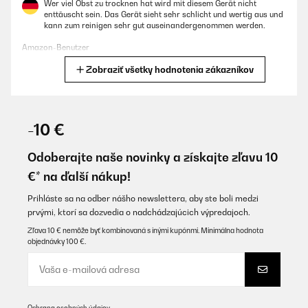
Wer viel Obst zu trocknen hat wird mit diesem Gerät nicht
enttäuscht sein. Das Gerät sieht sehr schlicht und wertig aus und
kann zum reinigen sehr gut auseinandergenommen werden.
Amazon-Benutzer
Zobraziť všetky hodnotenia zákazníkov
Preložiť
OVERENÁ KONTROLA
01/06/2024
-10 €
Sehr gutes Gerät - einfach und robust konstruiert.16 Fächer sind
für meine Zwecke ausreichend. Ich nutze das Gerät zwar privat,
Odoberajte naše novinky a získajte zľavu 10
aber häufig, da ich zum Einen mein Gemüsebrühe Pulver selbst
€* na ďalší nákup!
mit frischem (Demeter) Gemüse herstelle und zum anderen
Heilkräuter selbst sammle und trockne - das Gerät ist (mehr oder
weniger) im Dauereinsatz und läuft sehr zuverlässig
Prihláste sa na odber nášho newslettera, aby ste boli medzi
prvými, ktorí sa dozvedia o nadchádzajúcich výpredajoch.
Amazon-Benutzer
Zľava 10 € nemôže byť kombinovaná s inými kupónmi. Minimálna hodnota
Preložiť
objednávky 100 €.
OVERENÁ KONTROLA
01/06/2024
Ochrana osobných údajov