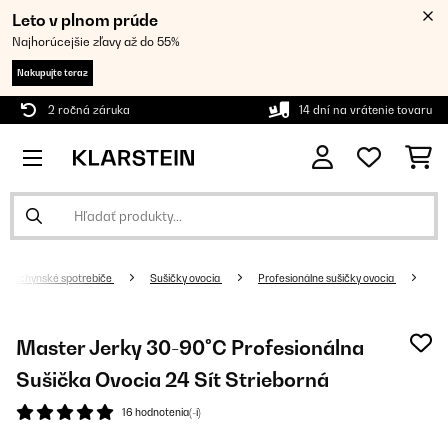
Leto v plnom prúde
Najhorúcejšie zľavy až do 55%
Nakupujte teraz
2 ročná záruka
14 dní na vrátenie tovaru
Kuchynské spotrebiče
Sušičky ovocia
Profesionálne sušičky ovocia
Master Jerky 30-90°C Profesionálna
Sušička Ovocia 24 Sít Strieborná
16 hodnotenia(-í)