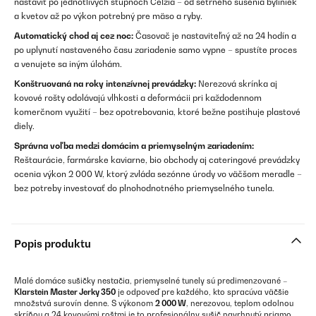
nastaviť po jednotlivých stupňoch Celzia – od šetrného sušenia byliniek
a kvetov až po výkon potrebný pre mäso a ryby.
Automatický chod aj cez noc:
Časovač je nastaviteľný až na 24 hodín a
po uplynutí nastaveného času zariadenie samo vypne – spustíte proces
a venujete sa iným úlohám.
Konštruovaná na roky intenzívnej prevádzky:
Nerezová skrínka aj
kovové rošty odolávajú vlhkosti a deformácii pri každodennom
komerčnom využití – bez opotrebovania, ktoré bežne postihuje plastové
diely.
Správna voľba medzi domácim a priemyselným zariadením:
Reštaurácie, farmárske kaviarne, bio obchody aj cateringové prevádzky
ocenia výkon 2 000 W, ktorý zvláda sezónne úrody vo väčšom meradle –
bez potreby investovať do plnohodnotného priemyselného tunela.
Popis produktu
Malé domáce sušičky nestačia, priemyselné tunely sú predimenzované –
Klarstein Master Jerky 350
je odpoveď pre každého, kto spracúva väčšie
množstvá surovín denne. S výkonom
2 000 W
, nerezovou, teplom odolnou
skríňou a 24 kovovými roštmi je to profesionálny sušič navrhnutý priamo