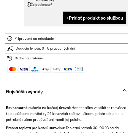
Čo je zahrnuté?
Pridať produkt so službou
Pripravené na odoslanie
Dodacia lehota: 6 - 8 pracovných dní
14 dní na vrátenie
Najväčšie výhody
Rovnomerné sušenie na každej úrovni:
Horizontálny ventilátor rozvádza
teplo súčasne na všetky 24 kovových roštov – žiadnu priehradku nie je
potrebné ručne presúvať ani meniť jej polohu.
Presná teplota pre každú surovinu:
Teplotný rozsah 30–90 °C sa dá