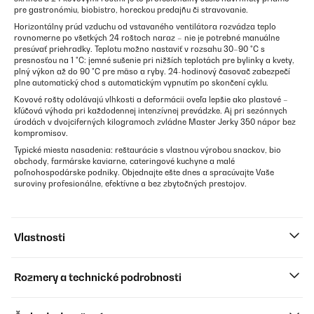
pre gastronómiu, biobistro, horeckou predajňu či stravovanie.
Horizontálny prúd vzduchu od vstavaného ventilátora rozvádza teplo
rovnomerne po všetkých 24 roštoch naraz – nie je potrebné manuálne
presúvať priehradky. Teplotu možno nastaviť v rozsahu 30–90 °C s
presnosťou na 1 °C: jemné sušenie pri nižších teplotách pre bylinky a kvety,
plný výkon až do 90 °C pre mäso a ryby. 24-hodinový časovač zabezpečí
plne automatický chod s automatickým vypnutím po skončení cyklu.
Kovové rošty odolávajú vlhkosti a deformácii oveľa lepšie ako plastové –
kľúčová výhoda pri každodennej intenzívnej prevádzke. Aj pri sezónnych
úrodách v dvojciferných kilogramoch zvládne Master Jerky 350 nápor bez
kompromisov.
Typické miesta nasadenia: reštaurácie s vlastnou výrobou snackov, bio
obchody, farmárske kaviarne, cateringové kuchyne a malé
poľnohospodárske podniky. Objednajte ešte dnes a spracúvajte Vaše
suroviny profesionálne, efektívne a bez zbytočných prestojov.
Vlastnosti
Rozmery a technické podrobnosti