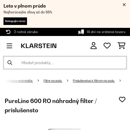
Leto v plnom prúde
Najhorúcejšie zľavy až do 55%
Nakupujte teraz
2 ročná záruka
14 dní na vrátenie tovaru
Domáce spotrebiče
Filtre na vodu
Príslušenstvo k filtrom na vodu
PureLine 600 RO náhradný filter /
príslušensto