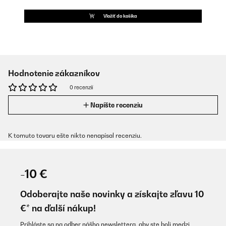
Vložiť do košíka
Hodnotenie zákazníkov
0 recenzií
Napíšte recenziu
K tomuto tovaru ešte nikto nenapísal recenziu.
-10 €
Odoberajte naše novinky a získajte zľavu 10
€* na ďalší nákup!
Prihláste sa na odber nášho newslettera, aby ste boli medzi