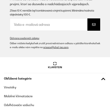
prvými, ktorí sa dozvedia o nadchádzajúcich výpredajoch.
Zľava 10 € nemôže byť kombinovaná s inými kupónmi. Minimálna hodnota
objednávky 100 €.
Ochrana osobných údajov
Odber môžete kedykoľvek zrušiť prostredníctvom odkazu v pätičke ktoréhokoľvek
e-mailu alebo nám napíšte na
privacy@chal-tec.com
.
Obľúbené kategórie
Vinotéky
Mobilné klimatizácie
Odvlhčovače vzduchu