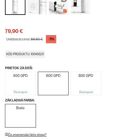
79,90 €
-11%
Uvádzacia cena:
89,90 €
KÓD PRODUKTU: 10045521
PRIETOK ZA DEŇ:
400 GPD
600 GPD
800 GPD
Dostupné
Dostupné
ZÁKLADNÁ FARBA:
Biela
Čo znamenajú tieto stavy?