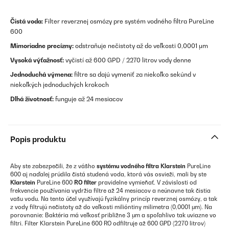
Čistá voda:
Filter reverznej osmózy pre systém vodného filtra PureLine
600
Mimoriadne precízny:
odstraňuje nečistoty až do veľkosti 0,0001 μm
Vysoká výťažnosť:
vyčistí až 600 GPD / 2270 litrov vody denne
Jednoduchá výmena:
filtre sa dajú vymeniť za niekoľko sekúnd v
niekoľkých jednoduchých krokoch
Dlhá životnosť:
funguje až 24 mesiacov
Popis produktu
Aby ste zabezpečili, že z vášho
systému vodného filtra
Klarstein
PureLine
600 aj naďalej prúdila čistá studená voda, ktorá vás osvieži, mali by ste
Klarstein
PureLine 600
RO filter
pravidelne vymieňať. V závislosti od
frekvencie používania vydržia filtre až 24 mesiacov a neúnavne tak čistia
vašu vodu. Na tento účel využívajú fyzikálny princíp reverznej osmózy, a tak
z vody filtrujú nečistoty až do veľkosti milióntiny milimetra (0,0001 μm). Na
porovnanie: Baktéria má veľkosť približne 3 μm a spoľahlivo tak uviazne vo
filtri. Filter Klarstein PureLine 600 RO odfiltruje až 600 GPD (2270 litrov)